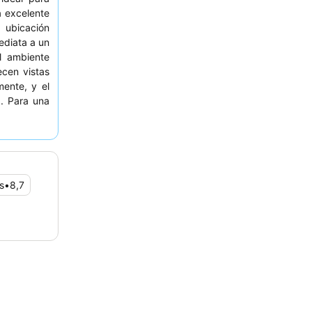
 excelente
 ubicación
ediata a un
l ambiente
ecen vistas
mente, y el
. Para una
licitar una
s
•
8,7