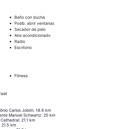
Baño con ducha
Posib. abrir ventanas
Secador de pelo
Aire acondicionado
Radio
Escritorio
Fitness
asil
ônio Carlos Jobim
:
18.6
km
dente Manoel Schwartz
:
20
km
 Cathedral
:
21.1
km
:
21.5
km