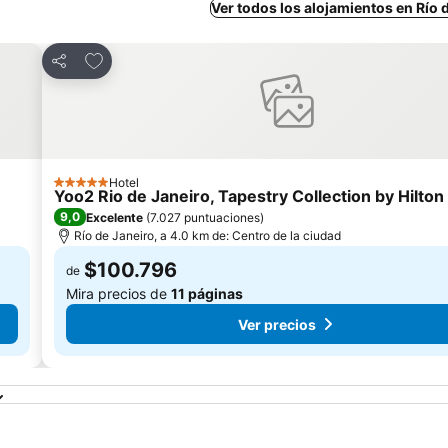
Ver todos los alojamientos en Río 
Agregar a favoritos
Compartir
Hotel
5 Estrellas
Yoo2 Rio de Janeiro, Tapestry Collection by Hilton
9,0
Excelente
(
7.027 puntuaciones
)
Río de Janeiro, a 4.0 km de: Centro de la ciudad
$100.796
de
Mira precios de
11 páginas
Ver precios