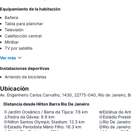
Equipamiento de la habitación
Bañera
Tabla para planchar
Televisión
Calefacción central
Minibar
TV por satélite
Ver más
Instalaciones deportivas
Arriendo de bicicletas
Ubicación
Av. Engenheiro Carlos Carvalho, 1430, 22775-040, Río de Janeiro, Br
Distancia desde Hilton Barra Rio De Janeiro
Jardim Oceânico / Barra da Tijuca
:
7.6
km
Estátua de Ant
Pedra da Gávea
:
9.9
km
Estádio Presi
Nilton Santos Olympic Stadium
:
12.3
km
Rio De Janeiro
Estadio Periodista Mário Filho
:
16.3
km
Río de Janeiro