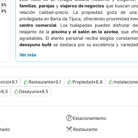
3
%
familias
,
parejas
y
viajeros de negocios
que buscan una
3
%
relación calidad-precio. La propiedad goza de una
privilegiada en Barra da Tijuca, ofreciendo proximidad inm
centro comercial
. Los huéspedes pueden disfrutar de
relajante de la
piscina y el salón en la azotea
, que ofr
agradables. El atento personal recibe elogios constante
desayuno bufé
se destaca por su excelencia y variedad
experiencia más serena, se recomienda a los huéspedes so
Ver más
habitación con vistas al jardín.
vicio
•
9,1
Restaurante
•
9,1
Propiedad
•
8,8
Instalacione
•
8,5
Desayuno
•
8,5
Estacionamiento
onado
Restaurante