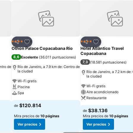
Agregar a favoritos
Agregar a favorit
Hotel
Hotel
4 Estrellas
4 Estrellas
Compartir
Compartir
Othon Palace Copacabana Rio
Hotel Atlântico Travel
Copacabana
8,6
Excelente
(
36.011 puntuaciones
)
7,3
(
18.581 puntuaciones
)
ntro de
Río de Janeiro, a 7.9 km de: Centro de
la ciudad
Río de Janeiro, a 7.2 km de:
la ciudad
Wi-Fi gratis
Wi-Fi gratis
Piscina
Aire acondicionado
Spa
Restaurante
$120.814
de
$38.136
de
Mira precios de
10 páginas
Mira precios de
10 páginas
Ver precios
Ver precios