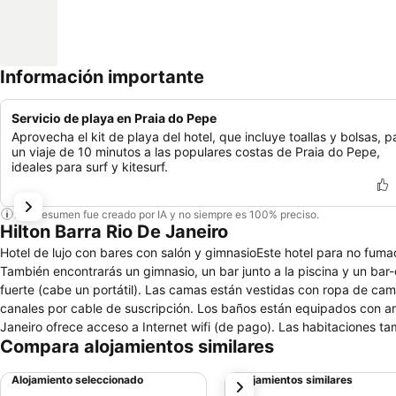
Información importante
Servicio de playa en Praia do Pepe
Aprovecha el kit de playa del hotel, que incluye toallas y bolsas, p
un viaje de 10 minutos a las populares costas de Praia do Pepe,
ideales para surf y kitesurf.
Este resumen fue creado por IA y no siempre es 100% preciso.
Hilton Barra Rio De Janeiro
Hotel de lujo con bares con salón y gimnasioEste hotel para no fumado
También encontrarás un gimnasio, un bar junto a la piscina y un bar-
fuerte (cabe un portátil). Las camas están vestidas con ropa de cam
canales por cable de suscripción. Los baños están equipados con art
Janeiro ofrece acceso a Internet wifi (de pago). Las habitaciones ta
Compara alojamientos similares
limpieza todos los días. Los servicios de ocio y esparcimiento en este
Alojamiento seleccionado
Alojamientos similares
siguiente