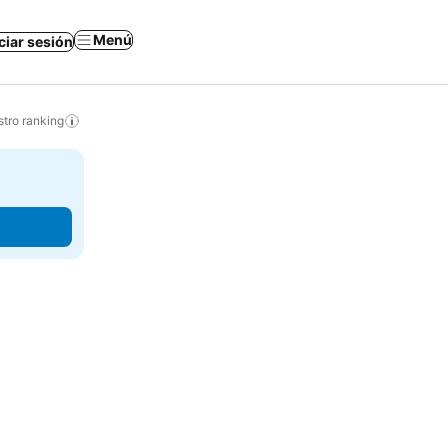
Menú
iciar sesión
tro ranking