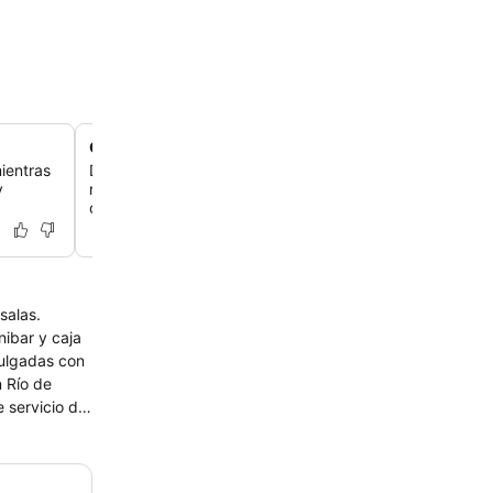
Centro contemporáneo en Barra da Tijuca
mientras
Disfruta de una estancia sofisticada en el dinámico distr
y
negocios de Río, con una arquitectura moderna y una c
colección de arte por todo el hotel.
salas.
nibar y caja
pulgadas con
n Río de
e servicio de