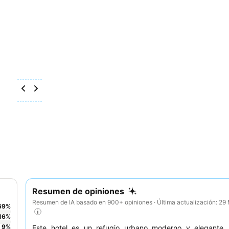
Resumen de opiniones
Resumen de IA basado en 900+ opiniones · Última actualización: 2
69
%
16
%
9
%
Este hotel es un refugio urbano moderno y elegante, 