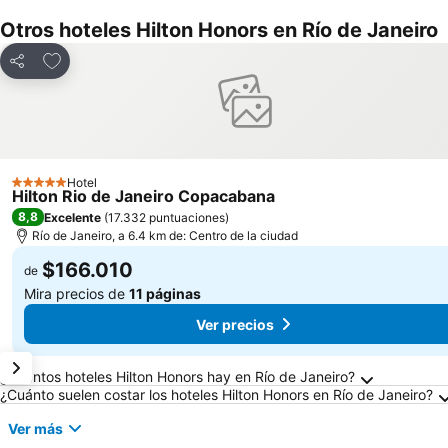
Otros hoteles Hilton Honors en Río de Janeiro
Agregar a favoritos
Compartir
Hotel
5 Estrellas
Hilton Rio de Janeiro Copacabana
8,8
Excelente
(
17.332 puntuaciones
)
Río de Janeiro, a 6.4 km de: Centro de la ciudad
$166.010
de
Mira precios de
11 páginas
Ver precios
Preguntas frecuentes sobre Río de Janeiro
¿Cuántos hoteles Hilton Honors hay en Río de Janeiro?
¿Cuánto suelen costar los hoteles Hilton Honors en Río de Janeiro?
Ver más