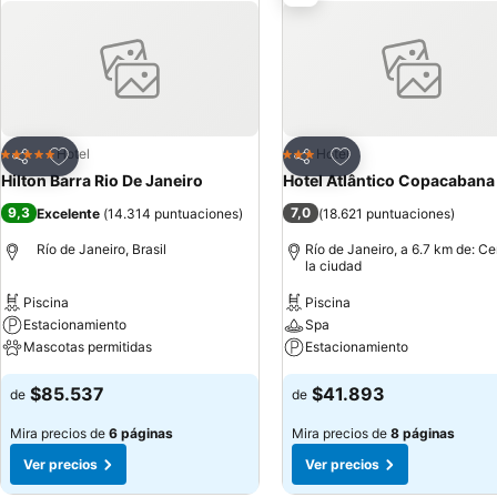
Agregar a favoritos
Agregar a favoritos
Hotel
Hotel
5 Estrellas
3 Estrellas
Compartir
Compartir
Hilton Barra Rio De Janeiro
Hotel Atlântico Copacabana
9,3
7,0
Excelente
(
14.314 puntuaciones
)
(
18.621 puntuaciones
)
Río de Janeiro, Brasil
Río de Janeiro, a 6.7 km de: Ce
la ciudad
Piscina
Piscina
Estacionamiento
Spa
Mascotas permitidas
Estacionamiento
$85.537
$41.893
de
de
Mira precios de
6 páginas
Mira precios de
8 páginas
Ver precios
Ver precios