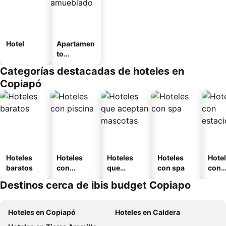
Hotel
Apartamen
to
amueblad
Categorías destacadas de hoteles en
o
Copiapó
Hoteles
Hoteles
Hoteles
Hoteles
Hote
baratos
con
que
con spa
con
piscina
aceptan
esta
Destinos cerca de ibis budget Copiapo
mascotas
mien
Hoteles en Copiapó
Hoteles en Caldera