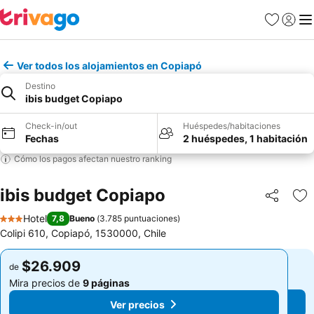
Favoritos
Iniciar 
Me
Ver todos los alojamientos en Copiapó
Destino
ibis budget Copiapo
Check-in/out
Huéspedes/habitaciones
Fechas
2 huéspedes, 1 habitación
Cómo los pagos afectan nuestro ranking
ibis budget Copiapo
Compartir
Ag
Hotel
7,8
Bueno
(
3.785 puntuaciones
)
3 Estrellas
Colipi 610, Copiapó, 1530000, Chile
$26.909
$26.909
de
de
Mira precios de
9 páginas
Mira precios de
9 páginas
Ver precios
Ver precios