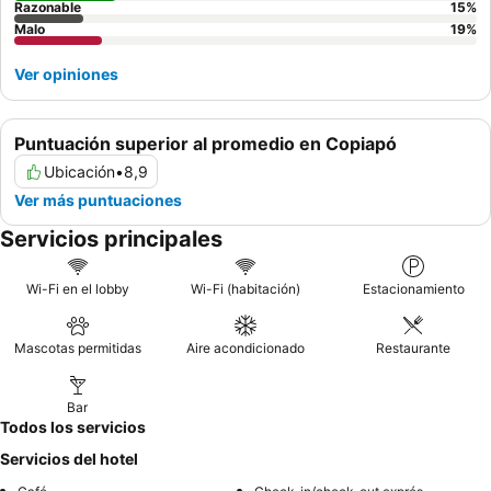
Razonable
15
%
para las pequeñas dimensiones de las habitaciones y considerar
Malo
19
%
la posibilidad de llevar artículos de aseo personales, ya que
algunos servicios pueden ser limitados o requerir una solicitud
Ver opiniones
por separado.
Puntuación superior al promedio en Copiapó
Ubicación
•
8,9
Ver más puntuaciones
Servicios principales
Wi-Fi en el lobby
Wi-Fi (habitación)
Estacionamiento
Mascotas permitidas
Aire acondicionado
Restaurante
Bar
Todos los servicios
Servicios del hotel