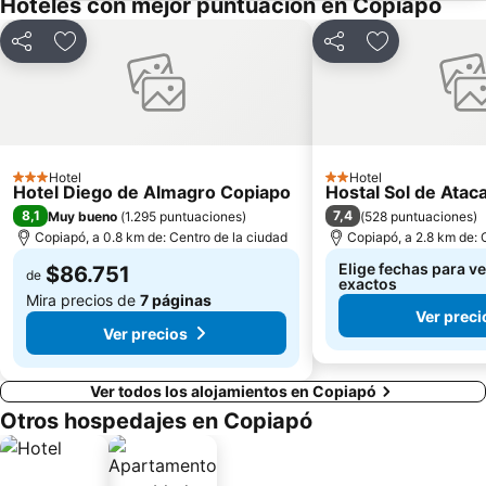
Hoteles con mejor puntuación en Copiapó
Compartir
Agregar a favoritos
Compartir
Agregar a fav
Hotel
Hotel
3 Estrellas
2 Estrellas
Hotel Diego de Almagro Copiapo
Hostal Sol de Ata
8,1
7,4
Muy bueno
(
1.295 puntuaciones
)
(
528 puntuaciones
)
Copiapó, a 0.8 km de: Centro de la ciudad
Copiapó, a 2.8 km de: 
Elige fechas para ve
$86.751
de
exactos
Mira precios de
7 páginas
Ver preci
Ver precios
Ver todos los alojamientos en Copiapó
Otros hospedajes en Copiapó