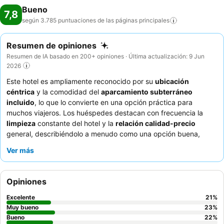
Bueno
7,8
según 3.785 puntuaciones de las páginas
principales
Resumen de opiniones
Resumen de IA basado en 200+ opiniones · Última actualización: 9 Jun
2026
Este hotel es ampliamente reconocido por su
ubicación
céntrica
y la comodidad del
aparcamiento subterráneo
incluido
, lo que lo convierte en una opción práctica para
muchos viajeros. Los huéspedes destacan con frecuencia la
limpieza
constante del hotel y la
relación calidad-precio
general, describiéndolo a menudo como una opción buena,
limpia y asequible. Si bien el hotel es elogiado por su diseño
Ver más
eficiente y su idoneidad para
viajeros de corta estancia
y
viajeros de negocios
que buscan una base funcional, un tema
recurrente en las evaluaciones es el tamaño excepcionalmente
Opiniones
compacto de las habitaciones y, en particular, de los baños.
También se destaca que el hotel
admite mascotas
, y acoge a
Excelente
21
%
huéspedes que viajan con sus animales. Para garantizar una
Muy bueno
23
%
estancia confortable, los huéspedes deben estar preparados
Bueno
22
%