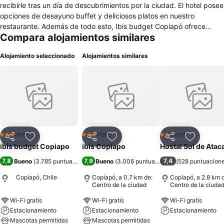
recibirle tras un día de descubrimientos por la ciudad. El hotel posee
opciones de desayuno buffet y deliciosos platos en nuestro
restaurante. Además de todo esto, Ibis budget Copiapó ofrece
Compara alojamientos similares
habitaciones adaptadas para personas con movilidad reducida,
hospedaje sin costo para menores de 12 años y precios especiales
Alojamiento seleccionado
Alojamientos similares
para los demás niños.
Hotel
Hotel
Hotel
3 Estrellas
3 Estrellas
2 Estrellas
Compartir
Agregar a favoritos
Compartir
Agregar a favoritos
Compartir
Agregar 
ibis budget Copiapo
ibis Copiapo
Hostal Sol de Ata
7,8
7,9
7,4
Bueno
(
3.785 puntuaciones
)
Bueno
(
3.006 puntuaciones
)
(
528 puntuacion
Copiapó, Chile
Copiapó, a 0.7 km de:
Copiapó, a 2.8 km 
Centro de la ciudad
Centro de la ciuda
Wi-Fi gratis
Wi-Fi gratis
Wi-Fi gratis
Estacionamiento
Estacionamiento
Estacionamiento
Mascotas permitidas
Mascotas permitidas