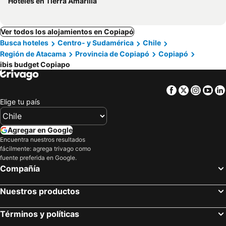
Hoteles en Tierra Amarilla
Ver todos los alojamientos en Copiapó
Busca hoteles
Centro- y Sudamérica
Chile
Región de Atacama
Provincia de Copiapó
Copiapó
ibis budget Copiapo
Facebook
Twitter
Insta
Yo
Elige tu país
Agregar en Google
Encuentra nuestros resultados
fácilmente: agrega trivago como
fuente preferida en Google.
Compañía
Nuestros productos
Términos y políticas