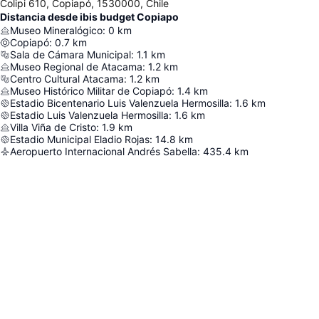
Colipi 610, Copiapó, 1530000, Chile
Distancia desde ibis budget Copiapo
Museo Mineralógico
:
0
km
Copiapó
:
0.7
km
Sala de Cámara Municipal
:
1.1
km
Museo Regional de Atacama
:
1.2
km
Centro Cultural Atacama
:
1.2
km
Museo Histórico Militar de Copiapó
:
1.4
km
Estadio Bicentenario Luis Valenzuela Hermosilla
:
1.6
km
Estadio Luis Valenzuela Hermosilla
:
1.6
km
Villa Viña de Cristo
:
1.9
km
Estadio Municipal Eladio Rojas
:
14.8
km
Aeropuerto Internacional Andrés Sabella
:
435.4
km