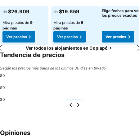
Ver precios
Ver precios
Ver precios
$26.909
$19.659
Elige fechas para ve
de
de
los precios exactos
Mira precios de
9
Mira precios de
5
páginas
páginas
Ver precios
Ver precios
Ver precios
Ver todos los alojamientos en Copiapó
Tendencia de precios
Según los precios más bajos de los últimos 30 días en trivago
$0
$0
$0
Opiniones