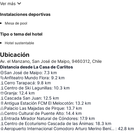
Ver más
Instalaciones deportivas
Mesa de pool
Tipo o tema del hotel
Hotel sustentable
Ubicación
Av. el Manzano, San José de Maipo, 9460312, Chile
Distancia desde La Casa de Carlitos
San José de Maipo
:
7.3
km
Anfiteatro Mundo Flora
:
9.2
km
Cerro Tarapacá
:
9.8
km
Centro de Ski Lagunillas
:
10.3
km
Granja
:
12.4
km
Cascada San Juan
:
12.5
km
Antigua Estación FCM El Melocotón
:
13.2
km
Palacio Las Majadas de Pirque
:
13.7
km
Centro Cultural de Puente Alto
:
14.4
km
Entrada Mirador Natural de Cóndores
:
17.9
km
Centro de Ecoturismo Cascada de las Ánimas
:
18.3
km
Aeropuerto Internacional Comodoro Arturo Merino Benítez
:
42.8
km