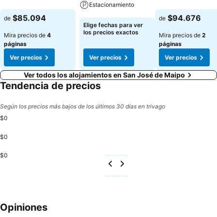
Estacionamiento
Ver precios
Ver precios
$85.094
$94.676
de
de
Ver precios
Elige fechas para ver
los precios exactos
Mira precios de
4
Mira precios de
2
páginas
páginas
Ver precios
Ver precios
Ver precios
Ver todos los alojamientos en San José de Maipo
Tendencia de precios
Según los precios más bajos de los últimos 30 días en trivago
$0
$0
$0
Opiniones