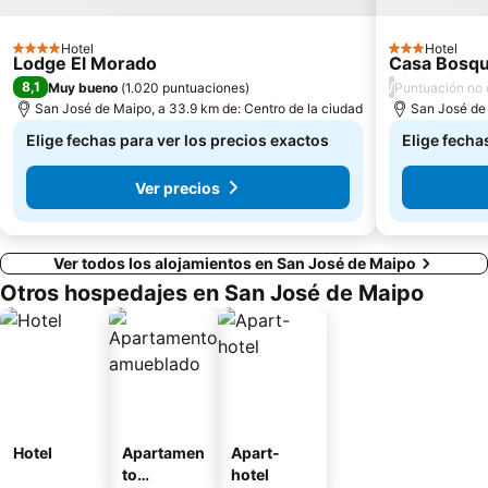
Parque Metropolitano de Santiago
Museo Interactivo Mirador
Hotel
Hotel
4 Estrellas
3 Estrellas
Lodge El Morado
Parque Padre Hurtado
La Parva
Casa Bosq
8,1
/
Muy bueno
(
1.020 puntuaciones
)
Puntuación no 
Centro Cultural Estación Mapocho
Museo Nacional de Bellas Artes
San José de Maipo, a 33.9 km de: Centro de la ciudad
San José de 
Elige fechas para ver los precios exactos
Elige fecha
Ver precios
Ver todos los alojamientos en San José de Maipo
Otros hospedajes en San José de Maipo
Hotel
Apartamen
Apart-
to
hotel