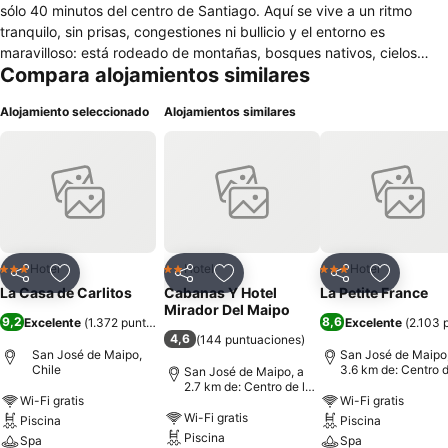
sólo 40 minutos del centro de Santiago. Aquí se vive a un ritmo
tranquilo, sin prisas, congestiones ni bullicio y el entorno es
maravilloso: está rodeado de montañas, bosques nativos, cielos
Compara alojamientos similares
limpios y aire fresco. Cuenta con 9 habitaciones, todas con baño
privado, en 2 formatos: 8 habitaciones con cama matrimonial y una
Alojamiento seleccionado
Alojamientos similares
cama single como para un alojado adicional. 1 habitación con cama
matrimonial y 2 camas singles (para max. 4 adultos y 2 niños por
noche). El servicio de alojamiento incluye el desayuno y dá derecho
de uso de las instalaciones: salones de lectura, salas de juego de
pool y cartas, sala de televisión, comedores, cocina, asaderas,
quincho, piscinas, minicancha, areas verdes, estacionamiento. El
hotel cuenta con bicicletas de uso gratuíto para los huéspedes. En
las cercanías se ofrecen cabalgatas, parapente, rafting, treking y
Hotel
Hotel
Hotel
3 Estrellas
2 Estrellas
3 Estrellas
Compartir
Agregar a favoritos
Compartir
Agregar a favoritos
Compartir
Agregar 
excursiones a las atracciones de la zona.
La Casa de Carlitos
Cabanas Y Hotel
La Petite France
Mirador Del Maipo
9,2
8,6
Excelente
(
1.372 puntuaciones
)
Excelente
(
2.103 
4,6
(
144 puntuaciones
)
San José de Maipo,
San José de Maipo,
Chile
3.6 km de: Centro d
San José de Maipo, a
ciudad
2.7 km de: Centro de la
Wi-Fi gratis
Wi-Fi gratis
ciudad
Wi-Fi gratis
Piscina
Piscina
Piscina
Spa
Spa