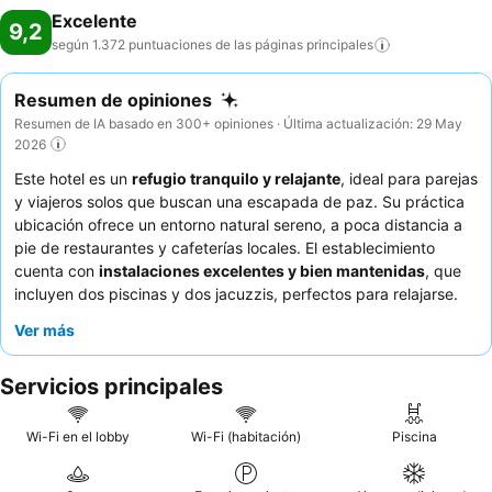
Excelente
9,2
según 1.372 puntuaciones de las páginas
principales
Resumen de opiniones
Resumen de IA basado en 300+ opiniones · Última actualización: 29 May
2026
Este hotel es un
refugio tranquilo y relajante
, ideal para parejas
y viajeros solos que buscan una escapada de paz. Su práctica
ubicación ofrece un entorno natural sereno, a poca distancia a
pie de restaurantes y cafeterías locales. El establecimiento
cuenta con
instalaciones excelentes y bien mantenidas
, que
incluyen dos piscinas y dos jacuzzis, perfectos para relajarse.
Los huéspedes elogian constantemente el
servicio atento y
Ver más
amable
y el delicioso y variado desayuno. Para una experiencia
verdaderamente relajante, considere pasar las noches en los
Servicios principales
jacuzzis.
Wi-Fi en el lobby
Wi-Fi (habitación)
Piscina