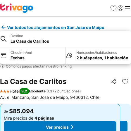
Favoritos
Iniciar 
Me
Ver todos los alojamientos en San José de Maipo
Destino
La Casa de Carlitos
Check-in/out
Huéspedes/habitaciones
Fechas
2 huéspedes, 1 habitación
Cómo los pagos afectan nuestro ranking
La Casa de Carlitos
Compartir
Ag
Hotel
9,2
Excelente
(
1.372 puntuaciones
)
3 Estrellas
Av. el Manzano, San José de Maipo, 9460312, Chile
$85.094
$85.094
de
de
Mira precios de
4 páginas
Mira precios de
4 páginas
Ver precios
Ver precios