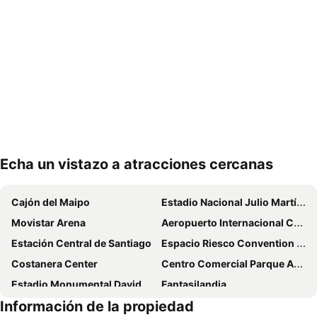
Echa un vistazo a atracciones cercanas
Ampliar mapa
Cajón del Maipo
Estadio Nacional Julio Martínez Prádanos
Movistar Arena
Aeropuerto Internacional Comodoro Arturo Merino Benítez
Estación Central de Santiago
Espacio Riesco Convention Center
Costanera Center
Centro Comercial Parque Arauco
Estadio Monumental David Arellano
Fantasilandia
Información de la propiedad
Festival Internacional Providencia Jazz
Barrio Lastarria