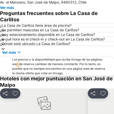
Av. el Manzano, San José de Maipo, 9460312, Chile
San Carlos de Apoquindo
Santa Laura Stadium
Ver más
Templo Votivo de Maipu
Metro de Santiago
Preguntas frecuentes sobre La Casa de
Barrio Bellavista
Plaza Ñunoa
Carlitos
Hipodromo Chile
Valle Nevado
¿La Casa de Carlitos tiene área de piscina?
¿Se permiten mascotas en La Casa de Carlitos?
Torre Entel
Universidad de Chile
¿Hay estacionamiento disponible en La Casa de Carlitos?
¿A qué hora es el check-in y check-out en La Casa de Carlitos?
La Moneda Palace
Plaza Egaña
¿Dónde está ubicado La Casa de Carlitos?
Plaza Pedro de Valdivia
Portal la Dehesa
Ver más
Cerro Santa Lucía
Lagunillas
Los precios y la disponibilidad que recibe trivago de las páginas
Nuestra Señora de la Divina Providencia
Pueblito de Los Dominicos
web de reserva cambian de manera constante. Por lo tanto, es
posible que no siempre encuentres en una página web de reserva
Cerro El Plomo
El Colorado
la misma oferta que viste en trivago.
Casa Piedra Centro de Eventos
Cerro San Cristóbal
Hoteles con mejor puntuación en San José de
Maipo
Centro Cultural Palacio de La Moneda
Plaza Baquedano
Parque Bustamante
Parque Balmaceda
Compartir
Agregar a favoritos
Compartir
Agreg
Plaza de Armas
Lollapalooza Chile
Plaza Brasil
Parque Quinta Normal
Plaza Las Lilas
Plaza Chacabuco