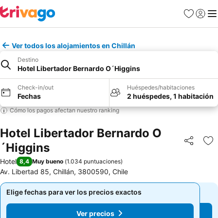
Favoritos
Iniciar 
Me
Ver todos los alojamientos en Chillán
Destino
Hotel Libertador Bernardo O´Higgins
Check-in/out
Huéspedes/habitaciones
Fechas
2 huéspedes, 1 habitación
Cómo los pagos afectan nuestro ranking
Hotel Libertador Bernardo O
´Higgins
Compartir
Ag
Hotel
8,4
Muy bueno
(
1.034 puntuaciones
)
Av. Libertad 85, Chillán, 3800590, Chile
Elige fechas para ver los precios exactos
Elige fechas para ver los precios exactos
Ver precios
Ver precios