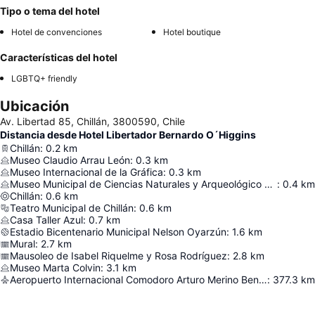
Tipo o tema del hotel
Hotel de convenciones
Hotel boutique
Características del hotel
LGBTQ+ friendly
Ubicación
Av. Libertad 85, Chillán, 3800590, Chile
Distancia desde Hotel Libertador Bernardo O´Higgins
Chillán
:
0.2
km
Museo Claudio Arrau León
:
0.3
km
Museo Internacional de la Gráfica
:
0.3
km
Museo Municipal de Ciencias Naturales y Arqueológico Profesor Pedro Ramírez Fuentes
:
0.4
km
Chillán
:
0.6
km
Teatro Municipal de Chillán
:
0.6
km
Casa Taller Azul
:
0.7
km
Estadio Bicentenario Municipal Nelson Oyarzún
:
1.6
km
Mural
:
2.7
km
Mausoleo de Isabel Riquelme y Rosa Rodríguez
:
2.8
km
Museo Marta Colvin
:
3.1
km
Aeropuerto Internacional Comodoro Arturo Merino Benítez
:
377.3
km