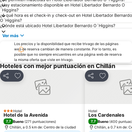
¿Hay estacionamiento disponible en Hotel Libertador Bernardo O
´Higgins?
¿A qué hora es el check-in y check-out en Hotel Libertador Bernardo
O´Higgins?
¿Dónde está ubicado Hotel Libertador Bernardo O´Higgins?
Ver más
Los precios y la disponibilidad que recibe trivago de las páginas
web de reserva cambian de manera constante. Por lo tanto, es
posible que no siempre encuentres en una página web de reserva
la misma oferta que viste en trivago.
Hoteles con mejor puntuación en Chillán
Compartir
Agregar a favoritos
Compartir
Agregar a fav
Hotel
Hotel
3 Estrellas
Hotel de la Avenida
Los Cardenales
7,7
7,7
Bueno
(
271 puntuaciones
)
Bueno
(
400 puntuac
Chillán, a 0.5 km de: Centro de la ciudad
Chillán, a 0.7 km de: C