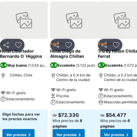
Hotel
Hotel
Hotel
3 Estrellas
3 Estrellas
Compartir
Agregar a favoritos
Compartir
Agregar a favoritos
Compartir
Agregar 
Hotel Libertador
Hotel Diego de
Tru By Hilton Chill
Bernardo O´Higgins
Almagro Chillan
Ferrat
8,4
8,8
8,7
Muy bueno
(
1.034 puntuaciones
Excelente
)
(
3.122 puntuaciones
Excelente
)
(
1.072 
Chillán, Chile
Chillán, a 0.4 km de:
Chillán, a 0.2 km de
Centro de la ciudad
Centro de la ciuda
Wi-Fi gratis
Wi-Fi gratis
Wi-Fi gratis
Piscina
Estacionamiento
Estacionamiento
Estacionamiento
Mascotas permitid
Elige fechas para ver
$72.330
$54.477
de
de
los precios exactos
Mira precios de
8
Mira precios de
6
páginas
páginas
Ver precios
Ver precios
Ver precios