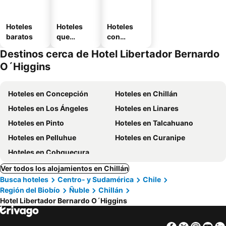
Hoteles
Hoteles
Hoteles
baratos
que
con
aceptan
estaciona
Destinos cerca de Hotel Libertador Bernardo
mascotas
miento
O´Higgins
Hoteles en Concepción
Hoteles en Chillán
Hoteles en Los Ángeles
Hoteles en Linares
Hoteles en Pinto
Hoteles en Talcahuano
Hoteles en Pelluhue
Hoteles en Curanipe
Hoteles en Cobquecura
Ver todos los alojamientos en Chillán
Busca hoteles
Centro- y Sudamérica
Chile
Región del Biobío
Ñuble
Chillán
Hotel Libertador Bernardo O´Higgins