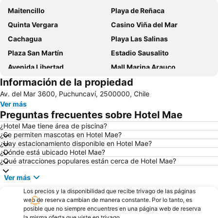
Maitencillo
Playa de Reñaca
Quinta Vergara
Casino Viña del Mar
Cachagua
Playa Las Salinas
Plaza San Martín
Estadio Sausalito
Avenida Libertad
Mall Marina Arauco
Información de la propiedad
Zapallar
Cerro Alegre
Av. del Mar 3600, Puchuncaví, 2500000, Chile
Valparaíso Sporting Club
Jardín Botánico
Ver más
Festival Internacional de la Canción
Parque Reloj de Flores
Preguntas frecuentes sobre Hotel Mae
Universidad Técnica Federico Santa María
Plaza Sotomayor
¿Hotel Mae tiene área de piscina?
¿Se permiten mascotas en Hotel Mae?
Playa Acapulco
Playa Cochoa
¿Hay estacionamiento disponible en Hotel Mae?
Teatro Municipal
Miramar
¿Dónde está ubicado Hotel Mae?
¿Qué atracciones populares están cerca de Hotel Mae?
Plaza José Francisco Vergara
Playa el Sol
Ver más
Caleta Abarca
Puerto de Valparaiso
Los precios y la disponibilidad que recibe trivago de las páginas
Muelle Vergara
Club Viña del Mar
web de reserva cambian de manera constante. Por lo tanto, es
Aeropuerto Viña del Mar
Laguna Sausalito
posible que no siempre encuentres en una página web de reserva
la misma oferta que viste en trivago.