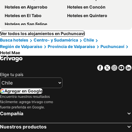
Hoteles en Algarrobo
Hoteles en Concón
Hoteles en El Tabo
Hoteles en Quintero
Hoteles en San Felipe
Ver todos los alojamientos en Puchuncaví
Busca hoteles
Centro- y Sudamérica
Chile
Región de Valparaíso
Provincia de Valparaíso
Puchuncaví
Hotel Mae
Facebook
Twitter
Insta
Yo
Elige tu país
Agregar en Google
Encuentra nuestros resultados
fácilmente: agrega trivago como
fuente preferida en Google.
Compañía
Nuestros productos