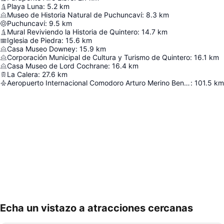
Playa Luna
:
5.2
km
Museo de Historia Natural de Puchuncaví
:
8.3
km
Puchuncaví
:
9.5
km
Mural Reviviendo la Historia de Quintero
:
14.7
km
Iglesia de Piedra
:
15.6
km
Casa Museo Downey
:
15.9
km
Corporación Municipal de Cultura y Turismo de Quintero
:
16.1
km
Casa Museo de Lord Cochrane
:
16.4
km
La Calera
:
27.6
km
Aeropuerto Internacional Comodoro Arturo Merino Benítez
:
101.5
km
Echa un vistazo a atracciones cercanas
Ampliar mapa