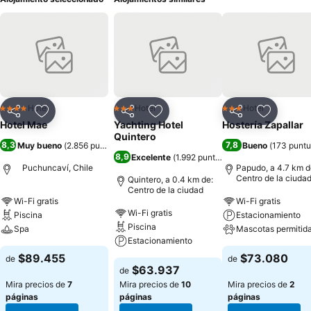
Hotel
Hotel
Hotel
4 Estrellas
3 Estrellas
3 Estrellas
Compartir
Agregar a favoritos
Compartir
Agregar a favoritos
Compartir
Agregar 
Hotel Mae
Yachting Hotel
Hostería Zapallar
Quintero
8,3
7,8
Muy bueno
(
2.856 puntuaciones
)
Bueno
(
173 punt
8,9
Excelente
(
1.992 puntuaciones
)
Puchuncaví, Chile
Papudo, a 4.7 km d
Centro de la ciuda
Quintero, a 0.4 km de:
Centro de la ciudad
Wi-Fi gratis
Wi-Fi gratis
Wi-Fi gratis
Piscina
Estacionamiento
Piscina
Spa
Mascotas permitid
Estacionamiento
$89.455
$73.080
de
de
$63.937
de
Mira precios de
7
Mira precios de
10
Mira precios de
2
páginas
páginas
páginas