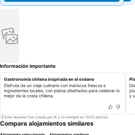
Información importante
Gastronomía chilena inspirada en el océano
Pi
Disfruta de un viaje culinario con mariscos frescos e
Di
ingredientes locales, con platos diseñados para celebrar lo
pi
mejor de la costa chilena.
y u
Este resumen fue creado por IA y no siempre es 100% preciso.
Compara alojamientos similares
Alojamiento seleccionado
Alojamientos similares