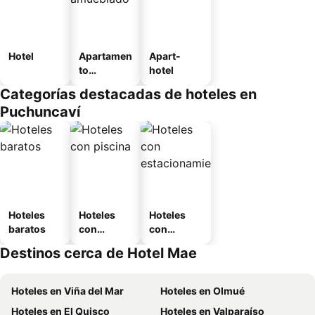
Hotel
Apartamen
Apart-
to
hotel
amueblad
Categorías destacadas de hoteles en
o
Puchuncaví
Hoteles
Hoteles
Hoteles
baratos
con
con
piscina
estaciona
Destinos cerca de Hotel Mae
miento
Hoteles en Viña del Mar
Hoteles en Olmué
Hoteles en El Quisco
Hoteles en Valparaíso