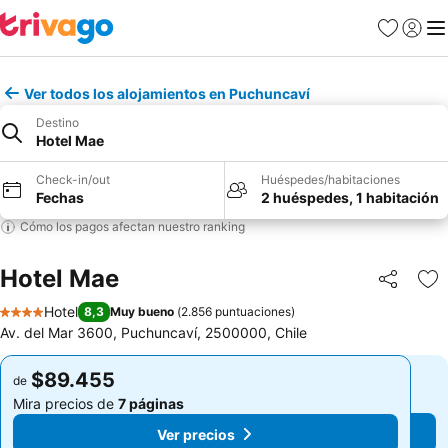
Favoritos
Iniciar 
Me
Ver todos los alojamientos en Puchuncaví
Destino
Hotel Mae
Check-in/out
Huéspedes/habitaciones
Fechas
2 huéspedes, 1 habitación
Cómo los pagos afectan nuestro ranking
Hotel Mae
Compartir
Ag
Hotel
8,3
Muy bueno
(
2.856 puntuaciones
)
4 Estrellas
Av. del Mar 3600, Puchuncaví, 2500000, Chile
$89.455
$89.455
de
de
Mira precios de
7 páginas
Mira precios de
7 páginas
Ver precios
Ver precios