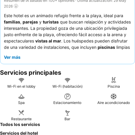
Resumen de IA basado en 100+ opiniones · Última actualización: 29 May
2026
Este hotel es un animado refugio frente a la playa, ideal para
familias
,
parejas
y
turistas
que buscan relajación y actividades
interesantes. La propiedad goza de una ubicación privilegiada
justo enfrente de la playa, ofreciendo fácil acceso a la arena y
espectaculares
vistas al mar
. Los huéspedes pueden disfrutar
de una variedad de instalaciones, que incluyen
piscinas
limpias
y espaciosas, y vigorizantes sesiones de
yoga acuático
. La
Ver más
experiencia culinaria es un punto a destacar, con huéspedes
que elogian constantemente la gastronomía diversa y de alta
Servicios principales
calidad, especialmente el increíble y variado
desayuno bufé
y
los platos de pescado fresco. Para una estancia mejorada,
considere reservar una de las habitaciones familiares más
Wi-Fi en el lobby
Wi-Fi (habitación)
Piscina
grandes, que ofrecen un óptimo
diseño de dos pisos
para
mayor privacidad.
Spa
Estacionamiento
Aire acondicionado
Restaurante
Bar
Todos los servicios
Servicios del hotel