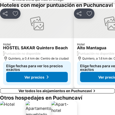
Las Salinas
Plaza Libertador Bernardo OHiggins
Hoteles con mejor puntuación en Puchuncaví
Arco Británico
Castillo Wulff
Compartir
Agregar a favoritos
Compartir
Agregar a fav
Parque Italia
Palacio Rioja
Parque Costero
Museo de Arqueologia e Historia Francisco Fonck
El Encanto
Pablo Neruda
Hotel
Hotel
HOSTEL SAKAR Quintero Beach
Alto Mantagua
/
/
Puntuación no disponible
Puntuación no disponible
Quintero, a 0.4 km de: Centro de la ciudad
Quintero, a 1.6 km de: 
Elige fechas para ver los precios
Elige fechas para ve
exactos
exactos
Ver precios
Ver preci
Ver todos los alojamientos en Puchuncaví
Otros hospedajes en Puchuncaví