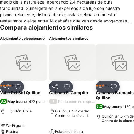
medio de la naturaleza, abarcando 2.4 hectáreas de pura
tranquilidad. Sumérgete en la experiencia de lujo con nuestra
piscina reluciente, disfruta de exquisitas delicias en nuestro
restaurante y elige entre 14 cabañas que van desde acogedoras
Compara alojamientos similares
para 2 personas hasta amplias para grupos de hasta 8 personas.
Con instalaciones de primera clase, incluyendo centros de eventos,
Alojamiento seleccionado
Alojamientos similares
salones, canchas de tenis, tinajas relajantes, mesas de ping pong y
taca taca, Valle del Sol se convierte en el destino ideal para
escapadas inolvidables. Ya sea que desees disfrutar de
emocionantes partidas de vóley, relajarte en nuestra zona de picnic
o simplemente desconectar en un entorno idílico, aquí encontrarás
todo lo que necesitas para crear recuerdos inolvidables.
Hotel
Hotel
Hotel
4 Estrellas
3 Estrellas
Compartir
Agregar a favoritos
Compartir
Agregar a favoritos
Compartir
Agregar 
Valle Del Sol Quillon
Cabana El Campito
Cabanas Buenavis
Quillon
8,2
/
Muy bueno
(
472 puntuaciones
Puntuación no disponible
)
8,2
Muy bueno
(
120 p
Quillón, Chile
Quillón, a 4.7 km de:
Centro de la ciudad
Quillón, a 1.5 km de
Centro de la ciuda
Wi-Fi gratis
Piscina
Estacionamiento