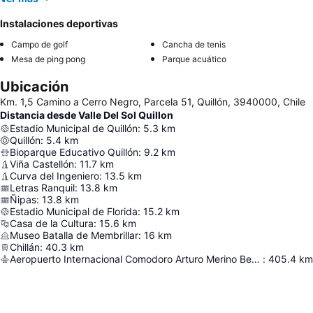
Instalaciones deportivas
Campo de golf
Cancha de tenis
Mesa de ping pong
Parque acuático
Ubicación
Km. 1,5 Camino a Cerro Negro, Parcela 51, Quillón, 3940000, Chile
Distancia desde Valle Del Sol Quillon
Estadio Municipal de Quillón
:
5.3
km
Quillón
:
5.4
km
Bioparque Educativo Quillón
:
9.2
km
Viña Castellón
:
11.7
km
Curva del Ingeniero
:
13.5
km
Letras Ranquil
:
13.8
km
Ñipas
:
13.8
km
Estadio Municipal de Florida
:
15.2
km
Casa de la Cultura
:
15.6
km
Museo Batalla de Membrillar
:
16
km
Chillán
:
40.3
km
Aeropuerto Internacional Comodoro Arturo Merino Benítez
:
405.4
km