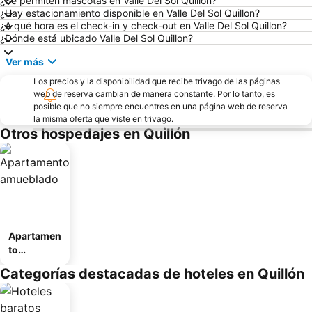
¿Se permiten mascotas en Valle Del Sol Quillon?
¿Hay estacionamiento disponible en Valle Del Sol Quillon?
¿A qué hora es el check-in y check-out en Valle Del Sol Quillon?
¿Dónde está ubicado Valle Del Sol Quillon?
Ver más
Los precios y la disponibilidad que recibe trivago de las páginas
web de reserva cambian de manera constante. Por lo tanto, es
posible que no siempre encuentres en una página web de reserva
la misma oferta que viste en trivago.
Otros hospedajes en Quillón
Apartamen
to
amueblad
Categorías destacadas de hoteles en Quillón
o