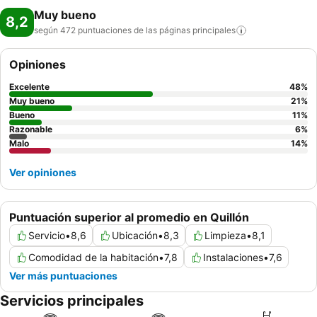
Muy bueno
8,2
según 472 puntuaciones de las páginas
principales
Opiniones
Excelente
48
%
Muy bueno
21
%
Bueno
11
%
Razonable
6
%
Malo
14
%
Ver opiniones
Puntuación superior al promedio en Quillón
Servicio
•
8,6
Ubicación
•
8,3
Limpieza
•
8,1
Comodidad de la habitación
•
7,8
Instalaciones
•
7,6
Ver más puntuaciones
Servicios principales