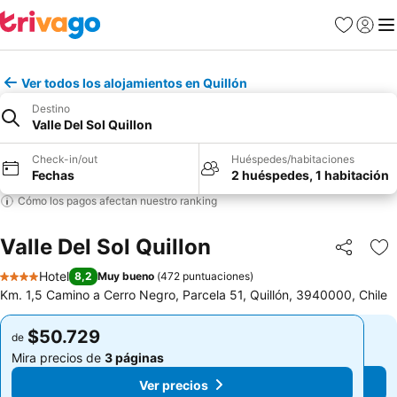
Favoritos
Iniciar 
Me
Ver todos los alojamientos en Quillón
Destino
Valle Del Sol Quillon
Check-in/out
Huéspedes/habitaciones
Fechas
2 huéspedes, 1 habitación
Cómo los pagos afectan nuestro ranking
Valle Del Sol Quillon
Compartir
Ag
Hotel
8,2
Muy bueno
(
472 puntuaciones
)
4 Estrellas
Km. 1,5 Camino a Cerro Negro, Parcela 51, Quillón, 3940000, Chile
$50.729
$50.729
de
de
Mira precios de
3 páginas
Mira precios de
3 páginas
Ver precios
Ver precios