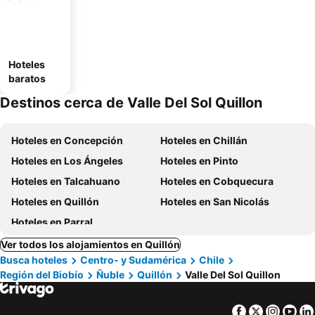
Hoteles
baratos
Destinos cerca de Valle Del Sol Quillon
Hoteles en Concepción
Hoteles en Chillán
Hoteles en Los Ángeles
Hoteles en Pinto
Hoteles en Talcahuano
Hoteles en Cobquecura
Hoteles en Quillón
Hoteles en San Nicolás
Hoteles en Parral
Ver todos los alojamientos en Quillón
Busca hoteles
Centro- y Sudamérica
Chile
Región del Biobío
Ñuble
Quillón
Valle Del Sol Quillon
Facebook
Twitter
Insta
Yo