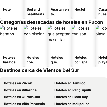
Hotel
Bed and
Apartamen
Hostel
Casa
breakfasts
to
hués
amueblad
Categorías destacadas de hoteles en Pucón
o
Hoteles
Hoteles
Hoteles
Hoteles
Hotel
baratos
con
que
con spa
play
piscina
aceptan
Destinos cerca de Vientos Del Sur
mascotas
Hoteles en Pucón
Hoteles en Temuco
Hoteles en Villarrica
Hoteles en Panguipulli
Hoteles en Curacautín
Hoteles en Lican Ray
Hoteles en Villa Pehuenia
Hoteles en Melipeuco