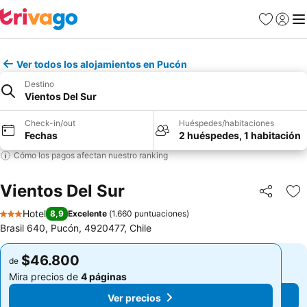
Favoritos
Iniciar 
Me
Ver todos los alojamientos en Pucón
Destino
Vientos Del Sur
Check-in/out
Huéspedes/habitaciones
Fechas
2 huéspedes, 1 habitación
Cómo los pagos afectan nuestro ranking
Vientos Del Sur
Compartir
Ag
Hotel
8,9
Excelente
(
1.660 puntuaciones
)
3 Estrellas
Brasil 640, Pucón, 4920477, Chile
$46.800
$46.800
de
de
Mira precios de
4 páginas
Mira precios de
4 páginas
Ver precios
Ver precios