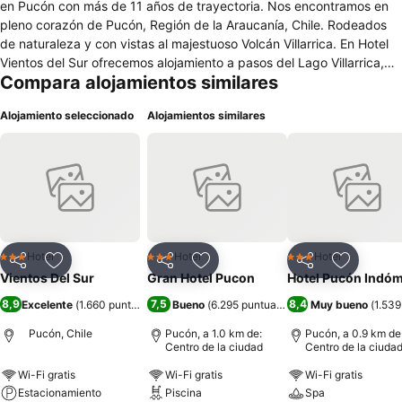
en Pucón con más de 11 años de trayectoria. Nos encontramos en
pleno corazón de Pucón, Región de la Araucanía, Chile. Rodeados
de naturaleza y con vistas al majestuoso Volcán Villarrica. En Hotel
Vientos del Sur ofrecemos alojamiento a pasos del Lago Villarrica,
Compara alojamientos similares
Playa grande de Pucón, sector embarcadero, plaza de armas,
casino y los mejores restaurantes de la ciudad. Nuestra ubicación es
Alojamiento seleccionado
Alojamientos similares
estratégica e ideal si deseas hacer turismo, disfrutar de un día de
termas o realizar salidas a los principales atractivos de la zona. Ven
a visitar Pucón y todas sus atracciones, hospédate con nosotros y
no te querrás ir. Sumérgete en una experiencia aún más completa y
descubre los beneficios exclusivos que tenemos preparados para
nuestros huéspedes en Hotel Vientos del Sur
Hotel
Hotel
Hotel
3 Estrellas
3 Estrellas
3 Estrellas
Compartir
Agregar a favoritos
Compartir
Agregar a favoritos
Compartir
Agregar 
Vientos Del Sur
Gran Hotel Pucon
Hotel Pucón Indóm
8,9
7,5
8,4
Excelente
(
1.660 puntuaciones
Bueno
)
(
6.295 puntuaciones
)
Muy bueno
(
1.539
Pucón, Chile
Pucón, a 1.0 km de:
Pucón, a 0.9 km de
Centro de la ciudad
Centro de la ciuda
Wi-Fi gratis
Wi-Fi gratis
Wi-Fi gratis
Estacionamiento
Piscina
Spa