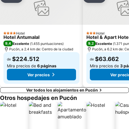
Agregar a favoritos
Agregar a fav
Hotel
Hotel
4 Estrellas
3 Estrellas
Hotel Antumalal
Hotel & Apart Hot
9,4
9,2
Excelente
(
1.455 puntuaciones
)
Excelente
(
1.371 pu
Pucón, a 2.4 km de: Centro de la ciudad
Pucón, a 6.2 km de: Ce
$224.512
$63.662
de
de
Mira precios de
6 páginas
Mira precios de
3 pá
Ver precios
Ver preci
Ver todos los alojamientos en Pucón
Otros hospedajes en Pucón