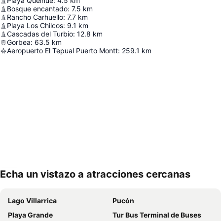
Playa Quelhue
:
4.5
km
Bosque encantado
:
7.5
km
Rancho Carhuello
:
7.7
km
Playa Los Chilcos
:
9.1
km
Cascadas del Turbio
:
12.8
km
Gorbea
:
63.5
km
Aeropuerto El Tepual Puerto Montt
:
259.1
km
Echa un vistazo a atracciones cercanas
Ampliar mapa
Lago Villarrica
Pucón
Playa Grande
Tur Bus Terminal de Buses