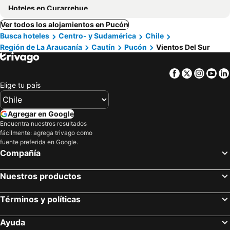
Hoteles en Curarrehue
Ver todos los alojamientos en Pucón
Busca hoteles
Centro- y Sudamérica
Chile
Región de La Araucanía
Cautín
Pucón
Vientos Del Sur
Facebook
Twitter
Insta
Yo
Elige tu país
Agregar en Google
Encuentra nuestros resultados
fácilmente: agrega trivago como
fuente preferida en Google.
Compañía
Nuestros productos
Términos y políticas
Ayuda