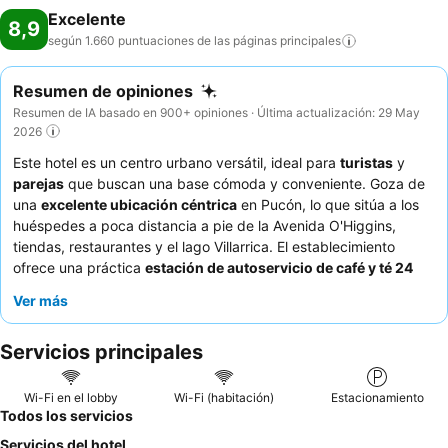
Excelente
8,9
según 1.660 puntuaciones de las páginas
principales
Resumen de opiniones
Resumen de IA basado en 900+ opiniones · Última actualización: 29 May
2026
Este hotel es un centro urbano versátil, ideal para
turistas
y
parejas
que buscan una base cómoda y conveniente. Goza de
una
excelente ubicación céntrica
en Pucón, lo que sitúa a los
huéspedes a poca distancia a pie de la Avenida O'Higgins,
tiendas, restaurantes y el lago Villarrica. El establecimiento
ofrece una práctica
estación de autoservicio de café y té 24
horas
en el vestíbulo, lo que garantiza que siempre haya
Ver más
refrescos disponibles. Los huéspedes elogian constantemente al
excepcional
personal y el servicio
, destacando su amabilidad y
Servicios principales
atención, junto con un exquisito y abundante
desayuno bufé
con productos frescos y locales. Para una experiencia
verdaderamente relajante, considere reservar una habitación
Wi-Fi en el lobby
Wi-Fi (habitación)
Estacionamiento
con vistas al
lago Villarrica o al volcán Villarrica
.
Todos los servicios
Servicios del hotel