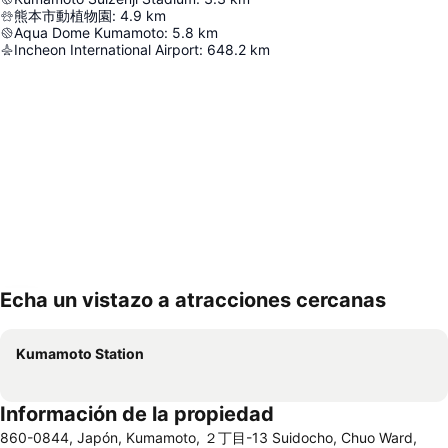
熊本市動植物園
:
4.9
km
Aqua Dome Kumamoto
:
5.8
km
Incheon International Airport
:
648.2
km
Echa un vistazo a atracciones cercanas
Ampliar mapa
Kumamoto Station
Información de la propiedad
860-0844, Japón, Kumamoto, ２丁目-13 Suidocho, Chuo Ward,