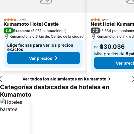
Hotel
Hotel
4 Estrellas
3 Estrellas
Kumamoto Hotel Castle
Nest Hotel Kumam
8,6
7,3
Excelente
(
6.967 puntuaciones
)
(
5.834 puntuacione
Kumamoto, a 0.3 km de: Centro de la ciudad
Kumamoto, a 0.7 km de
Elige fechas para ver los precios
$30.036
de
exactos
Mira precios de
8 p
Ver precios
Ver prec
Ver todos los alojamientos en Kumamoto
Categorías destacadas de hoteles en
Kumamoto