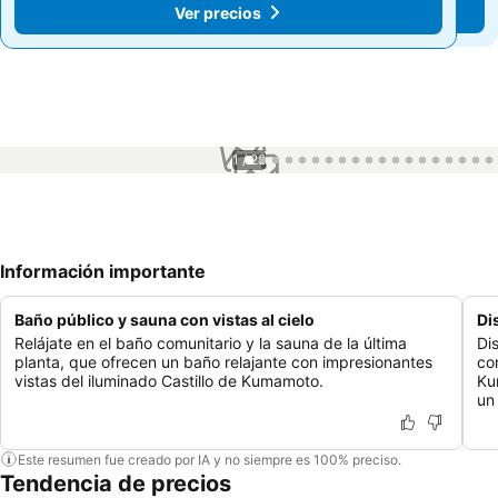
Ver precios
Ver precios
1 / 28
Información importante
Baño público y sauna con vistas al cielo
Di
Relájate en el baño comunitario y la sauna de la última
Di
planta, que ofrecen un baño relajante con impresionantes
co
vistas del iluminado Castillo de Kumamoto.
Ku
un
Este resumen fue creado por IA y no siempre es 100% preciso.
Tendencia de precios