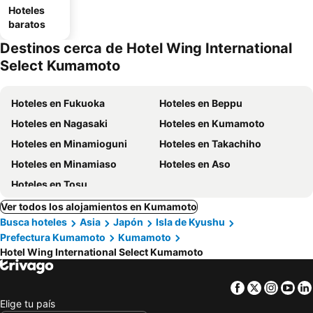
Hoteles
baratos
Destinos cerca de Hotel Wing International
Select Kumamoto
Hoteles en Fukuoka
Hoteles en Beppu
Hoteles en Nagasaki
Hoteles en Kumamoto
Hoteles en Minamioguni
Hoteles en Takachiho
Hoteles en Minamiaso
Hoteles en Aso
Hoteles en Tosu
Ver todos los alojamientos en Kumamoto
Busca hoteles
Asia
Japón
Isla de Kyushu
Prefectura Kumamoto
Kumamoto
Hotel Wing International Select Kumamoto
Facebook
Twitter
Insta
Yo
Elige tu país