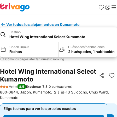
Favoritos
Iniciar 
Me
Ver todos los alojamientos en Kumamoto
Destino
Hotel Wing International Select Kumamoto
Check-in/out
Huéspedes/habitaciones
Fechas
2 huéspedes, 1 habitación
Cómo los pagos afectan nuestro ranking
Hotel Wing International Select
Kumamoto
Compartir
Ag
Hotel
8,5
Excelente
(
3.810 puntuaciones
)
3 Estrellas
860-0844, Japón, Kumamoto, ２丁目-13 Suidocho, Chuo Ward,
Kumamoto
Elige fechas para ver los precios exactos
Elige fechas para ver los precios exactos