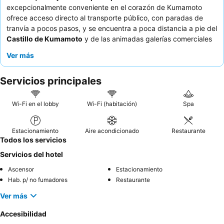
excepcionalmente conveniente en el corazón de Kumamoto
ofrece acceso directo al transporte público, con paradas de
tranvía a pocos pasos, y se encuentra a poca distancia a pie del
Castillo de Kumamoto
y de las animadas galerías comerciales
de
Shimotori
y
Kamitori
. La propiedad cuenta con un
onsen
Ver más
con sauna
en la planta superior, que ofrece un refugio relajante
después de un día de exploración. Los huéspedes elogian
Servicios principales
constantemente al personal, que es servicial y amable, y el
desayuno bufé
recibe altas calificaciones por su variada
selección de opciones japonesas y occidentales, que incluyen
Wi-Fi en el lobby
Wi-Fi (habitación)
Spa
especialidades locales de Kumamoto. Para una forma única de
explorar la ciudad, aproveche el
servicio de alquiler de
Estacionamiento
Aire acondicionado
Restaurante
bicicletas
.
Todos los servicios
Servicios del hotel
Ascensor
Estacionamiento
Hab. p/ no fumadores
Restaurante
Ver más
Accesibilidad