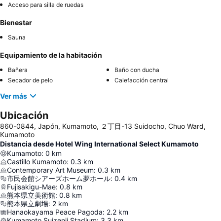
Acceso para silla de ruedas
Bienestar
Sauna
Equipamiento de la habitación
Bañera
Baño con ducha
Secador de pelo
Calefacción central
Ver más
Ubicación
860-0844, Japón, Kumamoto, ２丁目-13 Suidocho, Chuo Ward,
Kumamoto
Distancia desde Hotel Wing International Select Kumamoto
Kumamoto
:
0
km
Castillo Kumamoto
:
0.3
km
Contemporary Art Museum
:
0.3
km
市民会館シアーズホーム夢ホール
:
0.4
km
Fujisakigu-Mae
:
0.8
km
熊本県立美術館
:
0.8
km
熊本県立劇場
:
2
km
Hanaokayama Peace Pagoda
:
2.2
km
Kumamoto Suizenji Stadium
:
3.3
km