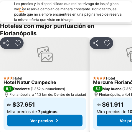
Los precios y la disponibilidad que recibe trivago de las páginas
Fortaleza Santo Antônio de Ratones
de Palmas
web de reserva cambian de manera constante. Por lo tanto, es
posible que no siempre encuentres en una página web de reserva
Cruz e Souza Palace
Retiro dos Padres
la misma oferta que viste en trivago.
Naufragados
Estaleirinho
Hoteles con mejor puntuación en
Florianópolis
XV de Novembro Square
Compartir
Agregar a favoritos
Compartir
Agregar a 
Hotel
Hotel
3 Estrellas
4 Estrellas
Hotel Natur Campeche
Mercure Florianó
9,1
8,1
Excelente
(
1.352 puntuaciones
)
Muy bueno
(
7.36
Florianópolis, a 11.2 km de: Centro de la ciudad
Florianópolis, a 4.4
$37.651
$61.911
de
de
Mira precios de
7 páginas
Mira precios de
10
Ver precios
Ver p