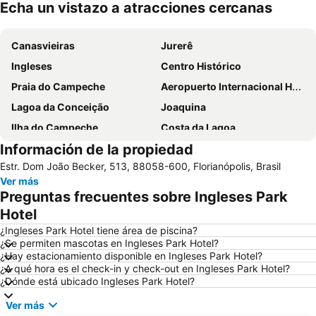
Echa un vistazo a atracciones cercanas
Ampliar mapa
Canasvieiras
Jurerê
Ingleses
Centro Histórico
Praia do Campeche
Aeropuerto Internacional Hercílio Luz
Lagoa da Conceição
Joaquina
Ilha do Campeche
Costa da Lagoa
Información de la propiedad
Ribeirão da Ilha
Ponta das Canas
Estr. Dom João Becker, 513, 88058-600, Florianópolis, Brasil
Santo Antônio de Lisboa
Museu do Homem do Sambaqui
Ver más
Bombinhas
Praia do Estaleirinho
Preguntas frecuentes sobre Ingleses Park
Catedral Metropolitana
Itapema
Hotel
Galheta
Parque Municipal da Lagoa do Peri
¿Ingleses Park Hotel tiene área de piscina?
¿Se permiten mascotas en Ingleses Park Hotel?
Lagoinha do Leste
Fortaleza de São José da Ponta Grossa
¿Hay estacionamiento disponible en Ingleses Park Hotel?
¿A qué hora es el check-in y check-out en Ingleses Park Hotel?
Mole
Museu de Artes de Santa Catarina
¿Dónde está ubicado Ingleses Park Hotel?
Mercado Público
Moçambique
Ver más
Centro Integrado de Cultura
Álvaro de Carvalho Theater