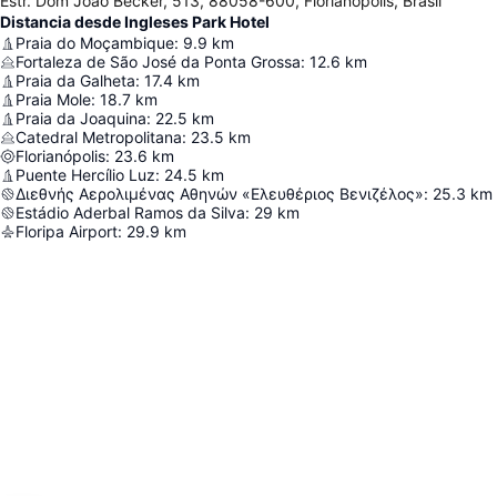
Estr. Dom João Becker, 513, 88058-600, Florianópolis, Brasil
Distancia desde Ingleses Park Hotel
Praia do Moçambique
:
9.9
km
Fortaleza de São José da Ponta Grossa
:
12.6
km
Praia da Galheta
:
17.4
km
Praia Mole
:
18.7
km
Praia da Joaquina
:
22.5
km
Catedral Metropolitana
:
23.5
km
Florianópolis
:
23.6
km
Puente Hercílio Luz
:
24.5
km
Διεθνής Αερολιμένας Αθηνών «Ελευθέριος Βενιζέλος»
:
25.3
km
Estádio Aderbal Ramos da Silva
:
29
km
Floripa Airport
:
29.9
km