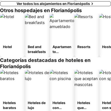
Ver todos los alojamientos en Florianópolis
Otros hospedajes en Florianópolis
Hotel
Bed and
Apartamen
Resorts
Host
breakfasts
to
amueblad
Categorías destacadas de hoteles en
o
Florianópolis
Hoteles
Hoteles de
Hoteles
Hoteles
Hote
baratos
lujo
con
que
con 