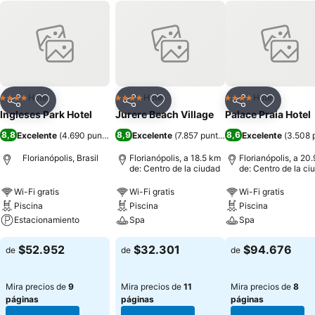
Hotel
Hotel
Hotel
4 Estrellas
4 Estrellas
4 Estrellas
Compartir
Agregar a favoritos
Compartir
Agregar a favoritos
Compartir
Agregar 
Ingleses Park Hotel
Jurere Beach Village
Palace Praia Hotel
8,8
8,9
8,6
Excelente
(
4.690 puntuaciones
Excelente
)
(
7.857 puntuaciones
Excelente
)
(
3.508 
Florianópolis, Brasil
Florianópolis, a 18.5 km
Florianópolis, a 20
de: Centro de la ciudad
de: Centro de la ci
Wi-Fi gratis
Wi-Fi gratis
Wi-Fi gratis
Piscina
Piscina
Piscina
Estacionamiento
Spa
Spa
$52.952
$32.301
$94.676
de
de
de
Mira precios de
9
Mira precios de
11
Mira precios de
8
páginas
páginas
páginas