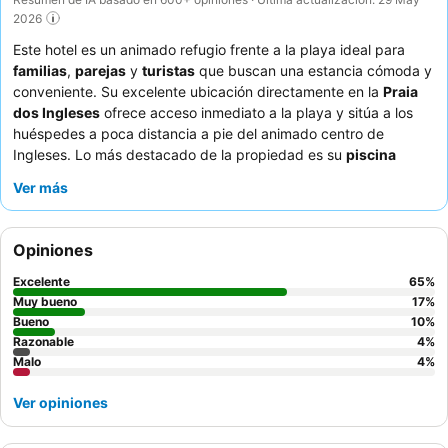
2026
Este hotel es un animado refugio frente a la playa ideal para
familias
,
parejas
y
turistas
que buscan una estancia cómoda y
conveniente. Su excelente ubicación directamente en la
Praia
dos Ingleses
ofrece acceso inmediato a la playa y sitúa a los
huéspedes a poca distancia a pie del animado centro de
Ingleses. Lo más destacado de la propiedad es su
piscina
climatizada en la azotea
con impresionantes vistas al mar, que
Ver más
ofrece un refrescante escape para todos. Los huéspedes
elogian constantemente al atento y servicial personal, y el
desayuno bufé
recibe una alta puntuación por su amplia
Opiniones
variedad y calidad. Para una experiencia verdaderamente
relajante, considere utilizar el conveniente
servicio de playa
que
Excelente
65
%
ofrece sillas y sombrillas.
Muy bueno
17
%
Bueno
10
%
Razonable
4
%
Malo
4
%
Ver opiniones