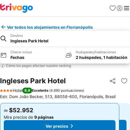
Favoritos
Iniciar 
Me
Ver todos los alojamientos en Florianópolis
Destino
Ingleses Park Hotel
Check-in/out
Huéspedes/habitaciones
Fechas
2 huéspedes, 1 habitación
Cómo los pagos afectan nuestro ranking
Ingleses Park Hotel
Compartir
Ag
Hotel
8,8
Excelente
(
4.690 puntuaciones
)
4 Estrellas
Estr. Dom João Becker, 513, 88058-600, Florianópolis, Brasil
$52.952
$52.952
de
de
Mira precios de
9 páginas
Mira precios de
9 páginas
Ver precios
Ver precios