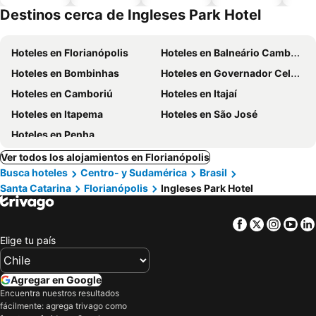
piscina
aceptan
Destinos cerca de Ingleses Park Hotel
mascotas
Hoteles en Florianópolis
Hoteles en Balneário Camboriú
Hoteles en Bombinhas
Hoteles en Governador Celso Ramos
Hoteles en Camboriú
Hoteles en Itajaí
Hoteles en Itapema
Hoteles en São José
Hoteles en Penha
Ver todos los alojamientos en Florianópolis
Busca hoteles
Centro- y Sudamérica
Brasil
Santa Catarina
Florianópolis
Ingleses Park Hotel
Facebook
Twitter
Insta
Yo
Elige tu país
Agregar en Google
Encuentra nuestros resultados
fácilmente: agrega trivago como