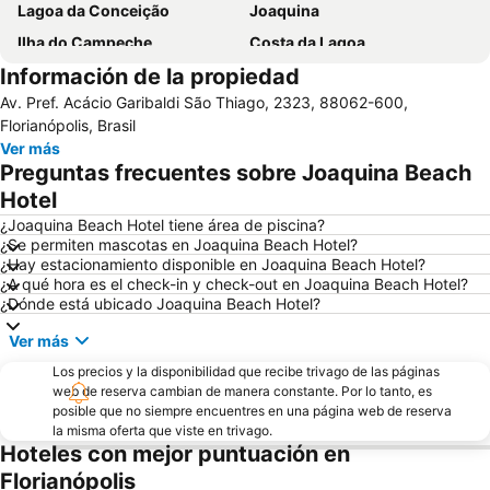
Lagoa da Conceição
Joaquina
Ilha do Campeche
Costa da Lagoa
Información de la propiedad
Ribeirão da Ilha
Ponta das Canas
Av. Pref. Acácio Garibaldi São Thiago, 2323, 88062-600,
Santo Antônio de Lisboa
Museu do Homem do Sambaqui
Florianópolis, Brasil
Catedral Metropolitana
Galheta
Ver más
Preguntas frecuentes sobre Joaquina Beach
Lagoinha do Leste
Parque Municipal da Lagoa do Peri
Hotel
Mole
Museu de Artes de Santa Catarina
¿Joaquina Beach Hotel tiene área de piscina?
Mercado Público
Fortaleza de São José da Ponta Grossa
¿Se permiten mascotas en Joaquina Beach Hotel?
¿Hay estacionamiento disponible en Joaquina Beach Hotel?
Centro Integrado de Cultura
Moçambique
¿A qué hora es el check-in y check-out en Joaquina Beach Hotel?
Álvaro de Carvalho Theater
Fortaleza Santo Antônio de Ratones
¿Dónde está ubicado Joaquina Beach Hotel?
Cruz e Souza Palace
Naufragados
Ver más
de Palmas
XV de Novembro Square
Los precios y la disponibilidad que recibe trivago de las páginas
Guarda do Embaú
web de reserva cambian de manera constante. Por lo tanto, es
posible que no siempre encuentres en una página web de reserva
la misma oferta que viste en trivago.
Hoteles con mejor puntuación en
Florianópolis