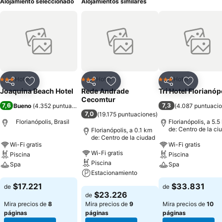
Alojamiento seleccionado
Alojamientos similares
Hotel
Hotel
Hotel
3 Estrellas
3 Estrellas
3 Estrellas
Compartir
Agregar a favoritos
Compartir
Agregar a favoritos
Compartir
Agregar 
Joaquina Beach Hotel
Rede Andrade
Tri Hotel Florianóp
Cecomtur
7,6
7,3
Bueno
(
4.352 puntuaciones
)
(
4.087 puntuaci
7,0
(
19.175 puntuaciones
)
Florianópolis, Brasil
Florianópolis, a 5.5
de: Centro de la ci
Florianópolis, a 0.1 km
de: Centro de la ciudad
Wi-Fi gratis
Wi-Fi gratis
Wi-Fi gratis
Piscina
Piscina
Piscina
Spa
Spa
Estacionamiento
Ver precios
Ver precios
$17.221
$33.831
de
de
Ver precios
$23.226
de
Mira precios de
8
Mira precios de
9
Mira precios de
10
páginas
páginas
páginas