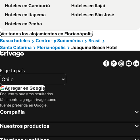
Hoteles en Camboriú
Hoteles en Itajaí
Hoteles en Itapema
Hoteles en São José
Hoteles en Penha
Ver todos los alojamientos en Florianópolis
Busca hoteles
Centro- y Sudamérica
Brasil
Santa Catarina
Florianópolis
Joaquina Beach Hotel
Facebook
Twitter
Insta
Yo
Elige tu país
Agregar en Google
Encuentra nuestros resultados
fácilmente: agrega trivago como
fuente preferida en Google.
Compañía
Nuestros productos