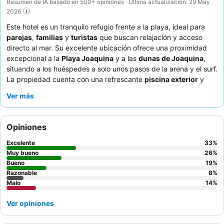
Resumen de IA basado en 500+ opiniones · Última actualización: 29 May
2026
Este hotel es un tranquilo refugio frente a la playa, ideal para
parejas
,
familias
y
turistas
que buscan relajación y acceso
directo al mar. Su excelente ubicación ofrece una proximidad
excepcional a la
Playa Joaquina
y a las
dunas de Joaquina
,
situando a los huéspedes a solo unos pasos de la arena y el surf.
La propiedad cuenta con una refrescante
piscina exterior
y
una sala de juegos, que ofrece entretenimiento para todas las
Ver más
edades. Los huéspedes elogian constantemente al atento
equipo de recepción y el satisfactorio desayuno buffet, que
ofrece una variedad de opciones frescas. Para aquellos que
Opiniones
deseen mejores vistas y mayor comodidad, se recomienda
encarecidamente optar por una
habitación con vistas al mar
.
Excelente
33
%
Muy bueno
26
%
Bueno
19
%
Razonable
8
%
Malo
14
%
Ver opiniones