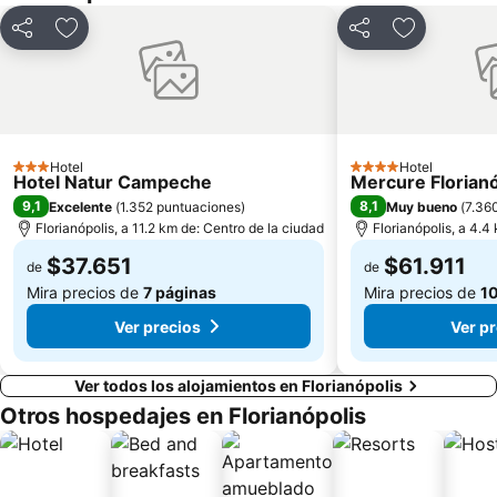
Compartir
Agregar a favoritos
Compartir
Agregar a 
Hotel
Hotel
3 Estrellas
4 Estrellas
Hotel Natur Campeche
Mercure Florianó
9,1
8,1
Excelente
(
1.352 puntuaciones
)
Muy bueno
(
7.36
Florianópolis, a 11.2 km de: Centro de la ciudad
Florianópolis, a 4.4
$37.651
$61.911
de
de
Mira precios de
7 páginas
Mira precios de
10
Ver precios
Ver p
Ver todos los alojamientos en Florianópolis
Otros hospedajes en Florianópolis