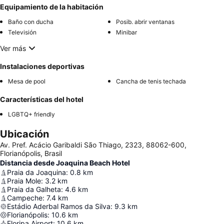
Equipamiento de la habitación
Baño con ducha
Posib. abrir ventanas
Televisión
Minibar
Ver más
Instalaciones deportivas
Mesa de pool
Cancha de tenis techada
Características del hotel
LGBTQ+ friendly
Ubicación
Av. Pref. Acácio Garibaldi São Thiago, 2323, 88062-600,
Florianópolis, Brasil
Distancia desde Joaquina Beach Hotel
Praia da Joaquina
:
0.8
km
Praia Mole
:
3.2
km
Praia da Galheta
:
4.6
km
Campeche
:
7.4
km
Estádio Aderbal Ramos da Silva
:
9.3
km
Florianópolis
:
10.6
km
Floripa Airport
:
10.6
km