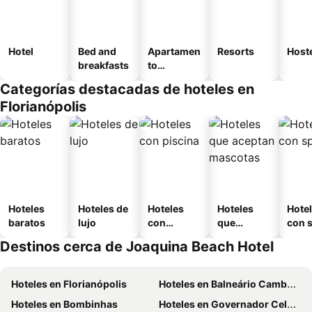
Hotel
Bed and
Apartamen
Resorts
Host
breakfasts
to
amueblad
Categorías destacadas de hoteles en
o
Florianópolis
Hoteles
Hoteles de
Hoteles
Hoteles
Hote
baratos
lujo
con
que
con 
piscina
aceptan
Destinos cerca de Joaquina Beach Hotel
mascotas
Hoteles en Florianópolis
Hoteles en Balneário Camboriú
Hoteles en Bombinhas
Hoteles en Governador Celso Ramos