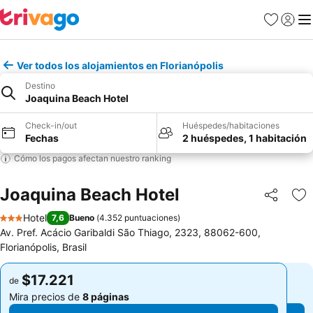
Favoritos
Iniciar 
Me
Ver todos los alojamientos en Florianópolis
Destino
Joaquina Beach Hotel
Check-in/out
Huéspedes/habitaciones
Fechas
2 huéspedes, 1 habitación
Cómo los pagos afectan nuestro ranking
Joaquina Beach Hotel
Compartir
Ag
Hotel
7,6
Bueno
(
4.352 puntuaciones
)
3 Estrellas
Av. Pref. Acácio Garibaldi São Thiago, 2323, 88062-600,
Florianópolis, Brasil
$17.221
$17.221
de
de
Mira precios de
8 páginas
Mira precios de
8 páginas