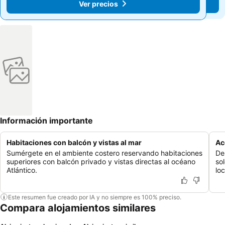
Ver precios
Ver precios
Información importante
Habitaciones con balcón y vistas al mar
Ac
Sumérgete en el ambiente costero reservando habitaciones
De
superiores con balcón privado y vistas directas al océano
so
Atlántico.
lo
Este resumen fue creado por IA y no siempre es 100% preciso.
Compara alojamientos similares