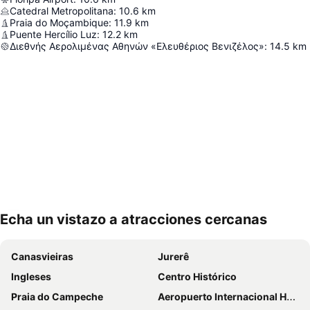
Catedral Metropolitana
:
10.6
km
Praia do Moçambique
:
11.9
km
Puente Hercílio Luz
:
12.2
km
Διεθνής Αερολιμένας Αθηνών «Ελευθέριος Βενιζέλος»
:
14.5
km
Echa un vistazo a atracciones cercanas
Ampliar mapa
Canasvieiras
Jurerê
Ingleses
Centro Histórico
Praia do Campeche
Aeropuerto Internacional Hercílio Luz