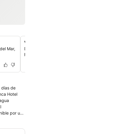
Varias terrazas con vistas espectaculares
del Mar,
Disfruta de tres terrazas distintas con vistas preciosas 
perfectas para comer, tomar algo o simplemente relajart
s días de
 agua
nible por un