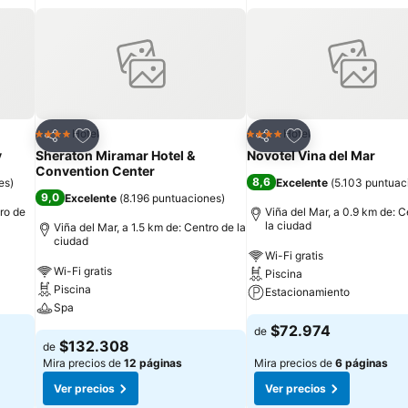
Agregar a favoritos
Agregar a favorit
Hotel
Hotel
4 Estrellas
4 Estrellas
Compartir
Compartir
y
Sheraton Miramar Hotel &
Novotel Vina del Mar
Convention Center
8,6
es
)
Excelente
(
5.103 puntuac
9,0
Excelente
(
8.196 puntuaciones
)
tro de
Viña del Mar, a 0.9 km de: C
la ciudad
Viña del Mar, a 1.5 km de: Centro de la
ciudad
Wi-Fi gratis
Wi-Fi gratis
Piscina
Piscina
Estacionamiento
Spa
$72.974
de
$132.308
de
Mira precios de
12 páginas
Mira precios de
6 páginas
Ver precios
Ver precios