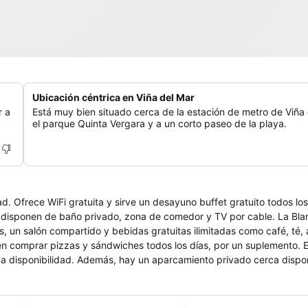
Ubicación céntrica en Viña del Mar
r a
Está muy bien situado cerca de la estación de metro de Viña 
el parque Quinta Vergara y a un corto paseo de la playa.
ad. Ofrece WiFi gratuita y sirve un desayuno buffet gratuito todos lo
es, un salón compartido y bebidas gratuitas ilimitadas como café, té,
 comprar pizzas y sándwiches todos los días, por un suplemento. El
o a disponibilidad. Además, hay un aparcamiento privado cerca dispo
e la Quinta Vergara, a 15 minutos a pie de la playa y a 6,2 km de Reñaca.