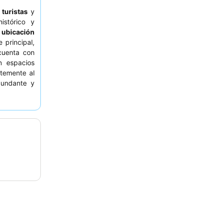
a
turistas
y
stórico y
 ubicación
e principal,
cuenta con
 espacios
ntemente al
bundante y
 considere
 madera del
stórico del