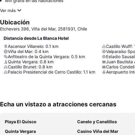
Wifi gratis en las habitaciones
Ver más
Ubicación
Etchevers 396, Viña del Mar, 2581931, Chile
Distancia desde La Blanca Hotel
Ascensor Villanelo
:
0.1
km
Castillo Wulff
:
Viña del Mar
:
0.4
km
Valparaíso Spo
Anfiteatro de la Quinta Vergara
:
0.5
km
Estadio Sausal
Quinta Vergara
:
0.8
km
Juan Bautista 
Castillo Brunet
:
0.8
km
Carlos Condell
Palacio Presidencial de Cerro Castillo
:
1.1
km
Echa un vistazo a atracciones cercanas
Playa El Quisco
Canelo y Canelillos
Quinta Vergara
Casino Viña del Mar