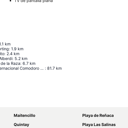
TV de pantalla plana
1.1
km
rting
:
1.9
km
ito
:
2.4
km
Alberdi
:
5.2
km
 de la Raza
:
6.7
km
Aeropuerto Internacional Comodoro Arturo Merino Benítez
:
81.7
km
Ampliar mapa
Maitencillo
Playa de Reñaca
Quintay
Playa Las Salinas