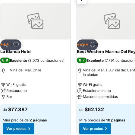
Agregar a favoritos
Agregar a favoritos
Hotel
Hotel
3 Estrellas
4 Estrellas
Compartir
Compartir
La Blanca Hotel
Best Western Marina Del Re
8,9
8,7
Excelente
(
3.073 puntuaciones
)
Excelente
(
7.791 puntuacion
Viña del Mar, Chile
Viña del Mar, a 0.7 km de: Cen
la ciudad
Wi-Fi gratis
Wi-Fi gratis
Restaurante
Estacionamiento
Bar
Mascotas permitidas
$77.387
$62.132
de
de
Mira precios de
2 páginas
Mira precios de
10 páginas
Ver precios
Ver precios