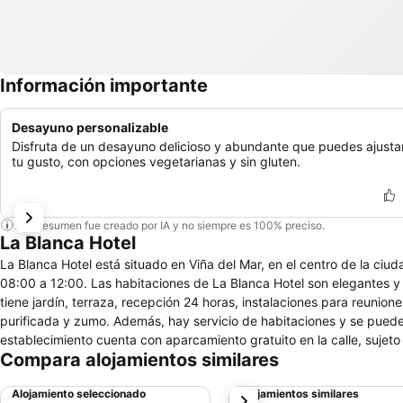
Información importante
Desayuno personalizable
Disfruta de un desayuno delicioso y abundante que puedes ajusta
tu gusto, con opciones vegetarianas y sin gluten.
Este resumen fue creado por IA y no siempre es 100% preciso.
La Blanca Hotel
La Blanca Hotel está situado en Viña del Mar, en el centro de la ciud
08:00 a 12:00. Las habitaciones de La Blanca Hotel son elegantes y disponen de baño privado, zona de comedor y TV por cable. La Blanca Hotel
tiene jardín, terraza, recepción 24 horas, instalaciones para reunion
purificada y zumo. Además, hay servicio de habitaciones y se pueden
establecimiento cuenta con aparcamiento gratuito en la calle, sujet
Compara alojamientos similares
suplemento. La Blanca Hotel está situado a 5 minutos a pie d
Alojamiento seleccionado
Alojamientos similares
siguiente