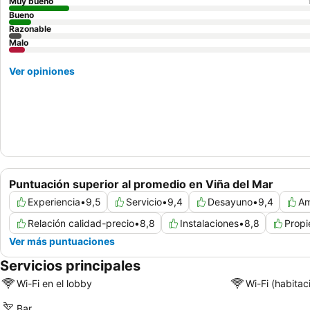
Muy bueno
Bueno
Razonable
Malo
Ver opiniones
Puntuación superior al promedio en Viña del Mar
Experiencia
•
9,5
Servicio
•
9,4
Desayuno
•
9,4
Am
Relación calidad-precio
•
8,8
Instalaciones
•
8,8
Prop
Ver más puntuaciones
Servicios principales
Wi-Fi en el lobby
Wi-Fi (habitac
Bar