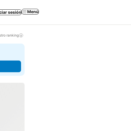
Menú
iciar sesión
tro ranking