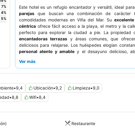
19
%
7
%
Este hotel es un refugio encantador y versátil, ideal par
4
%
parejas
que buscan una combinación de carácter hi
5
%
comodidades modernas en Viña del Mar. Su
excelente
céntrica
ofrece fácil acceso a la playa, el metro y la call
perfecto para explorar la ciudad a pie. La propiedad 
encantadoras terrazas
y áreas comunes, que ofrecen
deliciosos para relajarse. Los huéspedes elogian consta
personal atento y amable
y el desayuno delicioso, a
variado. Para una experiencia verdaderamente única,
Ver más
solicitar una habitación en las secciones más antiguas de
edificio para sumergirse por completo en el ambiente hi
hotel.
biente
•
9,4
Ubicación
•
9,2
Limpieza
•
9,0
iedad
•
8,8
Wifi
•
8,4
ión)
Restaurante