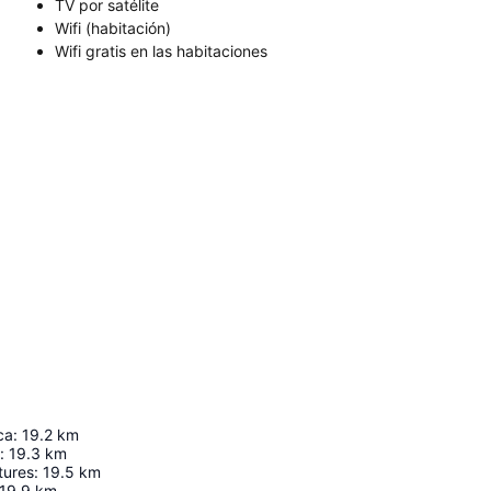
TV por satélite
Wifi (habitación)
Wifi gratis en las habitaciones
ca
:
19.2
km
:
19.3
km
tures
:
19.5
km
19.9
km