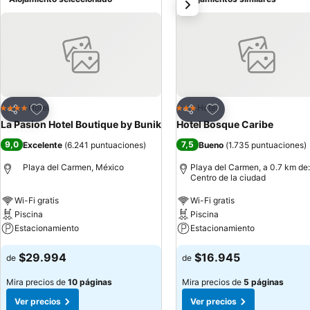
siguiente
Agregar a favoritos
Agregar a favoritos
Hotel
Hotel
4 Estrellas
3 Estrellas
Compartir
Compartir
La Pasion Hotel Boutique by Bunik
Hotel Bosque Caribe
9,0
7,5
Excelente
(
6.241 puntuaciones
)
Bueno
(
1.735 puntuaciones
)
Playa del Carmen, México
Playa del Carmen, a 0.7 km de:
Centro de la ciudad
Wi-Fi gratis
Wi-Fi gratis
Piscina
Piscina
Estacionamiento
Estacionamiento
$29.994
$16.945
de
de
Mira precios de
10 páginas
Mira precios de
5 páginas
Ver precios
Ver precios