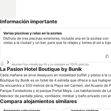
Información importante
Varias piscinas y relax en la azotea
Disfruta de tres piscinas exteriores, incluida una en la azotea con
vistas a la ciudad y un bar, para que te relajes y tomes el sol a top
Este resumen fue creado por IA y no siempre es 100% preciso.
La Pasion Hotel Boutique by Bunik
Cada mañana se sirve desayuno en modalidad buffet y platos a la car
Boutique by Bunik es un hotel de 4 estrella que ofrece a sus huésped
Se encuentra a 500 metros de la Playa del Carmen, del Acuario de P
Parque Fundadores y el parque Portal Maya. Las habitaciones de La 
televisor de pantalla plana, ventilador, minibar y baño privado con 
Compara alojamientos similares
horas, servicio de habitaciones, servicio de lavandería, servicio de al
gratis.
Alojamiento seleccionado
Alojamientos similares