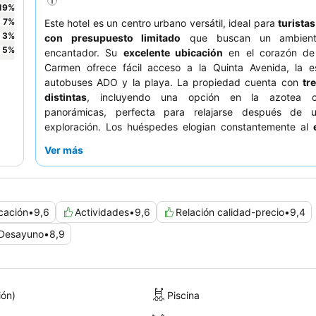
19
%
7
%
Este hotel es un centro urbano versátil, ideal para
turistas
3
%
con presupuesto limitado
que buscan un ambiente
5
%
encantador. Su
excelente ubicación
en el corazón de
Carmen ofrece fácil acceso a la Quinta Avenida, la e
autobuses ADO y la playa. La propiedad cuenta con
tr
distintas
, incluyendo una opción en la azotea c
panorámicas, perfecta para relajarse después de 
exploración. Los huéspedes elogian constantemente al
hotel
por su excepcional hospitalidad y el conveniente de
Ver más
carta que se sirve todos los días. Para una experiencia más
los huéspedes deben solicitar una habitación con vistas al j
cación
•
9,6
Actividades
•
9,6
Relación calidad-precio
•
9,4
Desayuno
•
8,9
ión)
Piscina