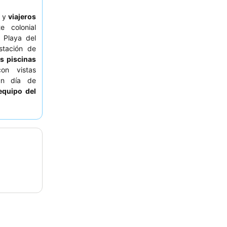
y
viajeros
 colonial
 Playa del
stación de
es piscinas
on vistas
un día de
equipo del
sayuno a la
 tranquila,
ardín.