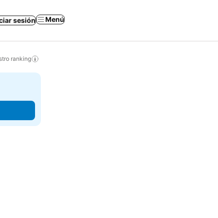
Menú
iciar sesión
tro ranking