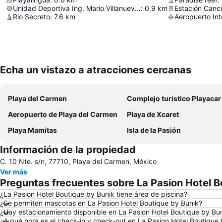
Unidad Deportiva Ing. Mario Villanueva Madrid
:
0.9
km
Estación Canc
Rio Secreto
:
7.6
km
Aeropuerto In
Echa un vistazo a atracciones cercanas
Playa del Carmen
Complejo turístico Playacar
Aeropuerto de Playa del Carmen
Playa de Xcaret
Playa Mamitas
Isla de la Pasión
Información de la propiedad
C. 10 Nte. s/n, 77710, Playa del Carmen, México
Ver más
Preguntas frecuentes sobre La Pasion Hotel B
¿La Pasion Hotel Boutique by Bunik tiene área de piscina?
¿Se permiten mascotas en La Pasion Hotel Boutique by Bunik?
¿Hay estacionamiento disponible en La Pasion Hotel Boutique by Bu
¿A qué hora es el check-in y check-out en La Pasion Hotel Boutique