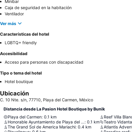
Minibar
Caja de seguridad en la habitación
Ventilador
Ver más
Características del hotel
LGBTQ+ friendly
Accesibilidad
Acceso para personas con discapacidad
Tipo o tema del hotel
Hotel boutique
Ubicación
C. 10 Nte. s/n, 77710, Playa del Carmen, México
Distancia desde La Pasion Hotel Boutique by Bunik
Playa del Carmen
:
0.1
km
Reef Villa Blan
Honorable Ayuntamiento de Playa del Carmen
:
0.1
km
Teatro Vidanta
The Grand Sol de America Mariachi
:
0.4
km
Atlantis Adven
Playalingua
:
0.6
km
Paradise reef
: