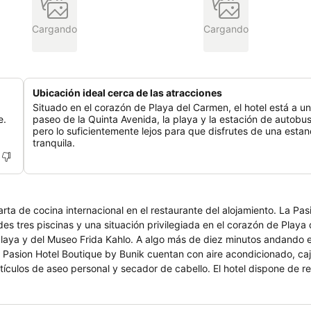
Cargando
Cargando
Ubicación ideal cerca de las atracciones
Situado en el corazón de Playa del Carmen, el hotel está a un
e.
paseo de la Quinta Avenida, la playa y la estación de autobu
pero lo suficientemente lejos para que disfrutes de una estan
tranquila.
ta de cocina internacional en el restaurante del alojamiento. La Pas
es tres piscinas y una situación privilegiada en el corazón de Playa
laya y del Museo Frida Kahlo. A algo más de diez minutos andando e
Pasion Hotel Boutique by Bunik cuentan con aire acondicionado, caj
artículos de aseo personal y secador de cabello. El hotel dispone de 
quiler de vehículos, servicio de traslado, spa, centro de bienestar y p