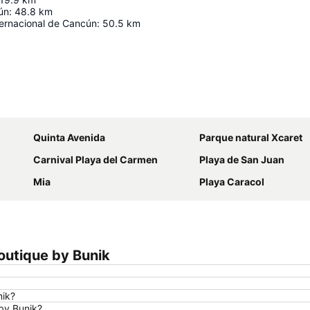
ún
:
48.8
km
ternacional de Cancún
:
50.5
km
Ampliar mapa
Quinta Avenida
Parque natural Xcaret
Carnival Playa del Carmen
Playa de San Juan
Mia
Playa Caracol
outique by Bunik
nik?
 by Bunik?