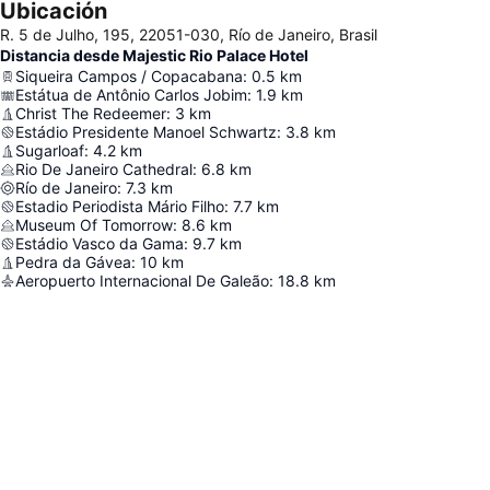
Ubicación
R. 5 de Julho, 195, 22051-030, Río de Janeiro, Brasil
Distancia desde Majestic Rio Palace Hotel
Siqueira Campos / Copacabana
:
0.5
km
Estátua de Antônio Carlos Jobim
:
1.9
km
Christ The Redeemer
:
3
km
Estádio Presidente Manoel Schwartz
:
3.8
km
Sugarloaf
:
4.2
km
Rio De Janeiro Cathedral
:
6.8
km
Río de Janeiro
:
7.3
km
Estadio Periodista Mário Filho
:
7.7
km
Museum Of Tomorrow
:
8.6
km
Estádio Vasco da Gama
:
9.7
km
Pedra da Gávea
:
10
km
Aeropuerto Internacional De Galeão
:
18.8
km