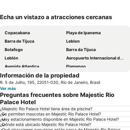
Echa un vistazo a atracciones cercanas
Ampliar mapa
Copacabana
Playa de Ipanema
Barra de Tijuca
Leblon
Botafogo
Barra da Tijuca
Leblón
Aeropuerto Internacional de Galeão Antônio Carlos Jobim
Avenida Atlantica
Flamengo
Información de la propiedad
Lapa
Botafogo
R. 5 de Julho, 195, 22051-030, Río de Janeiro, Brasil
Rio de Janeiro: Carioca Landscapes between the Mountain and the Sea
Leme
Ver más
Cristo Redentor
Rock in Rio - Cidade do Rock
Preguntas frecuentes sobre Majestic Rio
Cristo Redentor
Cinelândia
Palace Hotel
Rio Centro
Santa Teresa
¿Majestic Rio Palace Hotel tiene área de piscina?
¿Se permiten mascotas en Majestic Rio Palace Hotel?
Porto do Rio de Janeiro
Arpoador
¿Hay estacionamiento disponible en Majestic Rio Palace Hotel?
¿Dónde está ubicado Majestic Rio Palace Hotel?
Recreio dos Bandeirantes
Arcos de Lapa
¿Qué atracciones populares están cerca de Majestic Rio Palace