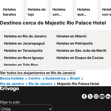
Hoteles
Hoteles de
Hoteles
Hoteles
Hote
baratos
lujo
con
que
con 
piscina
aceptan
Destinos cerca de Majestic Rio Palace Hotel
mascotas
Hoteles en Río de Janeiro
Hoteles en Niterói
Hoteles en Jacarepaguá
Hoteles en Petrópolis
Hoteles en Teresópolis
Hoteles en São João de Meriti
Hoteles en Nova Iguaçu
Hoteles en Duque de Caxias
Hoteles en Três Rios
Ver todos los alojamientos en Río de Janeiro
Busca hoteles
Centro- y Sudamérica
Brasil
Río de Janeiro
Río de Janeiro
Majestic Rio Palace Hotel
Facebook
Twitter
Insta
Yo
Elige tu país