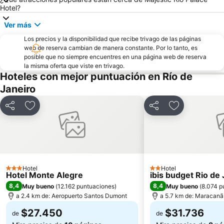
Aeropuerto Santos Dumont
Urca
Hotel?
Sambódromo
Rio Boat Show
Ver más
AquaRio
Praia do Pepê
Los precios y la disponibilidad que recibe trivago de las páginas
web de reserva cambian de manera constante. Por lo tanto, es
Cantagalo Metro Station
Praia da Urca
posible que no siempre encuentres en una página web de reserva
Pan de Azúcar y Funicular
Catete
la misma oferta que viste en trivago.
Hoteles con mejor puntuación en Río de
São Conrado
Charitas
Janeiro
Roja
de Flamengo
Isla de Paquetá
Centro Cultural Banco do Brasil
Compartir
Agregar a favoritos
Compartir
Agregar a fav
Riocentro Convention Centre
Glória
Praia de São Francisco
Siqueira Campos Metro Station
Praia do Leme
Parque de Flamengo
Metrô Rio
Carioca Metro Station
Hotel
Hotel
3 Estrellas
2 Estrellas
Hotel Monte Alegre
ibis budget Rio de
Do Recreio dos Bandeirantes
General Osório Metro Station
8,4
8,4
Muy bueno
(
12.162 puntuaciones
)
Muy bueno
(
8.074 p
a 2.4 km de: Aeropuerto Santos Dumont
a 5.7 km de: Maracanã
$27.450
$31.736
de
de