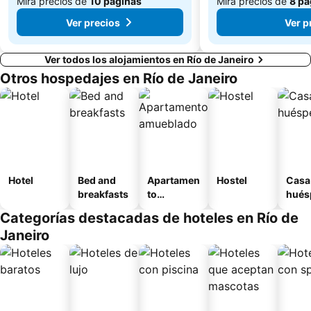
Mira precios de
10 páginas
Mira precios de
8 pá
Ver precios
Ver p
Ver todos los alojamientos en Río de Janeiro
Otros hospedajes en Río de Janeiro
Hotel
Bed and
Apartamen
Hostel
Casa
breakfasts
to
hués
amueblad
Categorías destacadas de hoteles en Río de
o
Janeiro