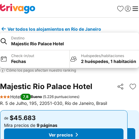
Favoritos
Iniciar 
Me
Ver todos los alojamientos en Río de Janeiro
Destino
Majestic Rio Palace Hotel
Check-in/out
Huéspedes/habitaciones
Fechas
2 huéspedes, 1 habitación
Cómo los pagos afectan nuestro ranking
Majestic Rio Palace Hotel
Compartir
Ag
Hotel
7,8
Bueno
(
5.226 puntuaciones
)
3 Estrellas
R. 5 de Julho, 195, 22051-030, Río de Janeiro, Brasil
$45.683
$45.683
de
de
Mira precios de
9 páginas
Mira precios de
9 páginas
Ver precios
Ver precios