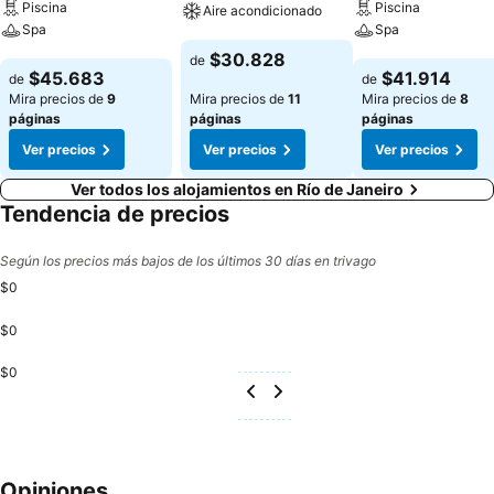
Piscina
Piscina
Aire acondicionado
Spa
Spa
Ver precios
$30.828
de
Ver precios
Ver precios
$45.683
$41.914
de
de
Mira precios de
9
Mira precios de
11
Mira precios de
8
páginas
páginas
páginas
Ver precios
Ver precios
Ver precios
Ver todos los alojamientos en Río de Janeiro
Tendencia de precios
Según los precios más bajos de los últimos 30 días en trivago
$0
$0
$0
Opiniones