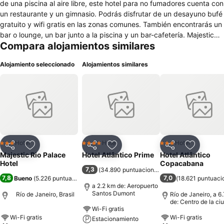
de una piscina al aire libre, este hotel para no fumadores cuenta con
un restaurante y un gimnasio. Podrás disfrutar de un desayuno bufé
gratuito y wifi gratis en las zonas comunes. También encontrarás un
bar o lounge, un bar junto a la piscina y un bar-cafetería. Majestic
Compara alojamientos similares
Rio Palace Hotel ofrece 100 alojamientos con minibar y caja fuerte.
Se ofrece una Smart TV de 32 pulgadas con canales por cable. Los
Alojamiento seleccionado
Alojamientos similares
baños están equipados con artículos de higiene personal gratuitos y
secador de pelo. Este hotel en Río de Janeiro ofrece acceso a
Internet wifi gratis. Se ofrece servicio de limpieza todos los días. Los
servicios de ocio y esparcimiento en este hotel incluyen una piscina
al aire libre, sauna y gimnasio.
Hotel
Hotel
Hotel
3 Estrellas
4 Estrellas
3 Estrellas
Compartir
Agregar a favoritos
Compartir
Agregar a favoritos
Compartir
Agregar 
Majestic Rio Palace
Hotel Atlântico Prime
Hotel Atlântico
Hotel
Copacabana
7,3
(
34.890 puntuaciones
)
7,8
7,0
Bueno
(
5.226 puntuaciones
)
(
18.621 puntuaci
a 2.2 km de: Aeropuerto
Santos Dumont
Río de Janeiro, Brasil
Río de Janeiro, a 6
de: Centro de la ci
Wi-Fi gratis
Wi-Fi gratis
Wi-Fi gratis
Estacionamiento