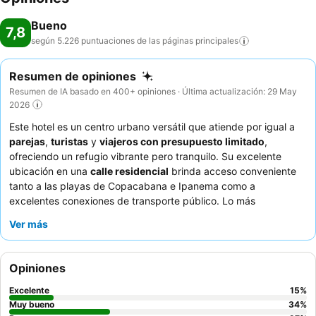
Bueno
7,8
según 5.226 puntuaciones de las páginas
principales
Resumen de opiniones
Resumen de IA basado en 400+ opiniones · Última actualización: 29 May
2026
Este hotel es un centro urbano versátil que atiende por igual a
parejas
,
turistas
y
viajeros con presupuesto limitado
,
ofreciendo un refugio vibrante pero tranquilo. Su excelente
ubicación en una
calle residencial
brinda acceso conveniente
tanto a las playas de Copacabana e Ipanema como a
excelentes conexiones de transporte público. Lo más
destacado de las instalaciones es la
piscina en la azotea
con
Ver más
vistas panorámicas, perfecta para relajarse después de un día
de exploración. Los huéspedes elogian constantemente al
personal atento y servicial
y el delicioso y variado
desayuno
Opiniones
con una amplia variedad de opciones. Para una experiencia más
tranquila, considere solicitar una habitación con vistas al jardín.
Excelente
15
%
Muy bueno
34
%