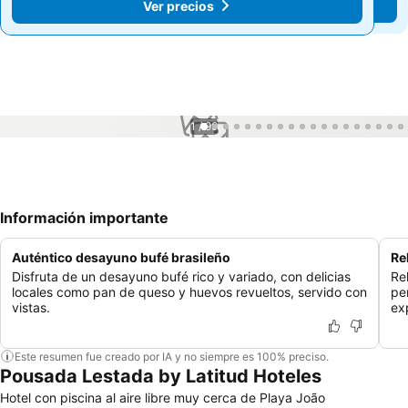
Ver precios
Ver precios
1 / 99
Información importante
Auténtico desayuno bufé brasileño
Re
Disfruta de un desayuno bufé rico y variado, con delicias
Re
locales como pan de queso y huevos revueltos, servido con
pe
vistas.
ex
Este resumen fue creado por IA y no siempre es 100% preciso.
Pousada Lestada by Latitud Hoteles
Hotel con piscina al aire libre muy cerca de Playa João