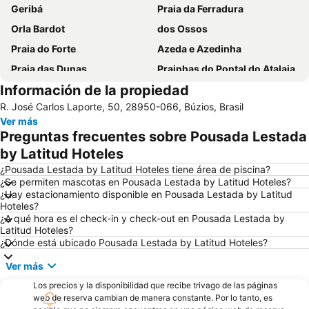
Geribá
Praia da Ferradura
Orla Bardot
dos Ossos
Praia do Forte
Azeda e Azedinha
Praia das Dunas
Prainhas do Pontal do Atalaia
Información de la propiedad
Praia das Conchas
Arraial do Cabo
R. José Carlos Laporte, 50, 28950-066, Búzios, Brasil
Praia do Peró
Praia da Armação
Ver más
Tortuga
Forte São Mateus
Preguntas frecuentes sobre Pousada Lestada
Praia do Remanso
do Forno
by Latitud Hoteles
Costa Azul
José Gonçalves
¿Pousada Lestada by Latitud Hoteles tiene área de piscina?
¿Se permiten mascotas en Pousada Lestada by Latitud Hoteles?
¿Hay estacionamiento disponible en Pousada Lestada by Latitud
Hoteles?
¿A qué hora es el check-in y check-out en Pousada Lestada by
Latitud Hoteles?
¿Dónde está ubicado Pousada Lestada by Latitud Hoteles?
Ver más
Los precios y la disponibilidad que recibe trivago de las páginas
web de reserva cambian de manera constante. Por lo tanto, es