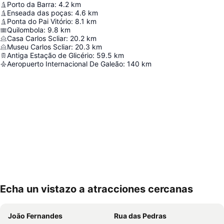
Porto da Barra
:
4.2
km
Enseada das poças
:
4.6
km
Ponta do Pai Vitório
:
8.1
km
Quilombola
:
9.8
km
Casa Carlos Scliar
:
20.2
km
Museu Carlos Scliar
:
20.3
km
Antiga Estação de Glicério
:
59.5
km
Aeropuerto Internacional De Galeão
:
140
km
Echa un vistazo a atracciones cercanas
Ampliar mapa
João Fernandes
Rua das Pedras