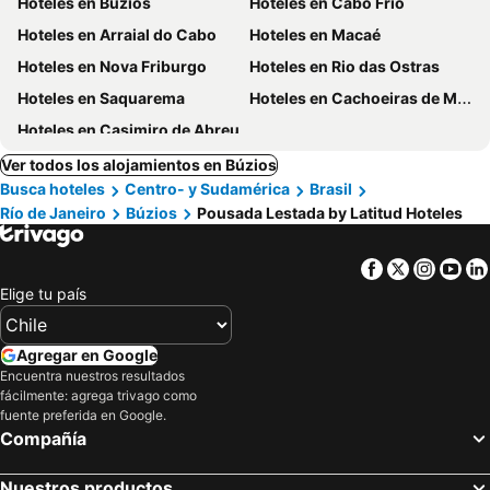
Hoteles en Búzios
Hoteles en Cabo Frio
Hoteles en Arraial do Cabo
Hoteles en Macaé
Hoteles en Nova Friburgo
Hoteles en Rio das Ostras
Hoteles en Saquarema
Hoteles en Cachoeiras de Macacu
Hoteles en Casimiro de Abreu
Ver todos los alojamientos en Búzios
Busca hoteles
Centro- y Sudamérica
Brasil
Río de Janeiro
Búzios
Pousada Lestada by Latitud Hoteles
Facebook
Twitter
Insta
Yo
Elige tu país
Agregar en Google
Encuentra nuestros resultados
fácilmente: agrega trivago como
fuente preferida en Google.
Compañía
Nuestros productos