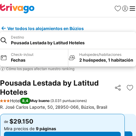
Favoritos
Iniciar 
Me
Ver todos los alojamientos en Búzios
Destino
Pousada Lestada by Latitud Hoteles
Check-in/out
Huéspedes/habitaciones
Fechas
2 huéspedes, 1 habitación
Cómo los pagos afectan nuestro ranking
Pousada Lestada by Latitud
Hoteles
Compartir
Ag
Hotel
8,4
Muy bueno
(
3.031 puntuaciones
)
3 Estrellas
R. José Carlos Laporte, 50, 28950-066, Búzios, Brasil
$29.150
$29.150
de
de
Mira precios de
9 páginas
Mira precios de
9 páginas