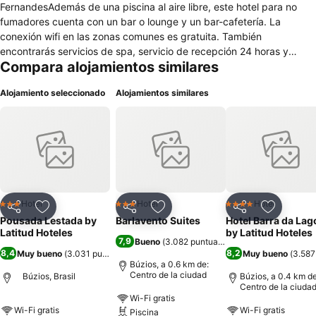
FernandesAdemás de una piscina al aire libre, este hotel para no
fumadores cuenta con un bar o lounge y un bar-cafetería. La
conexión wifi en las zonas comunes es gratuita. También
encontrarás servicios de spa, servicio de recepción 24 horas y
Compara alojamientos similares
asistencia turística y para la compra de entradas. Se ofrece servicio
de cambio de toallas a petición. Pousada Lestada by Latitud
Alojamiento seleccionado
Alojamientos similares
Hoteles ofrece 35 alojamientos con aire acondicionado, caja fuerte
(cabe un portátil) y secador de pelo. Se ofrece una televisión de
pantalla plana de 43 pulgadas con canales por cable. Los baños
están equipados con ducha. Los huéspedes pueden navegar por la
web gracias a nuestro acceso a Internet wifi gratis (velocidad:
25 Mbps o más). Se ofrece servicio de limpieza todos los días y es
posible solicitar cambio de toallas. Los servicios de ocio y
esparcimiento en este hotel incluyen una piscina al aire libre.
Hotel
Hotel
Hotel
3 Estrellas
3 Estrellas
4 Estrellas
Compartir
Agregar a favoritos
Compartir
Agregar a favoritos
Compartir
Agregar 
Pousada Lestada by
Barlavento Suites
Hotel Barra da Lag
Latitud Hoteles
by Latitud Hoteles
7,9
Bueno
(
3.082 puntuaciones
)
8,4
8,2
Muy bueno
(
3.031 puntuaciones
)
Muy bueno
(
3.587
Búzios, a 0.6 km de:
Centro de la ciudad
Búzios, Brasil
Búzios, a 0.4 km de
Centro de la ciuda
Wi-Fi gratis
Wi-Fi gratis
Wi-Fi gratis
Piscina