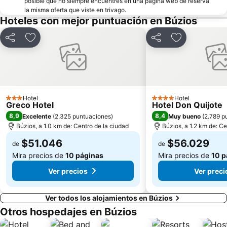
posible que no siempre encuentres en una página web de reserva
la misma oferta que viste en trivago.
Hoteles con mejor puntuación en Búzios
Compartir
Agregar a favoritos
Compartir
Agregar a fav
Hotel
Hotel
3 Estrellas
4 Estrellas
Greco Hotel
Hotel Don Quijote
8,9
8,4
Excelente
(
2.325 puntuaciones
)
Muy bueno
(
2.789 p
Búzios, a 1.0 km de: Centro de la ciudad
Búzios, a 1.2 km de: Ce
$51.046
$56.029
de
de
Mira precios de
10 páginas
Mira precios de
10 p
Ver precios
Ver preci
Ver todos los alojamientos en Búzios
Otros hospedajes en Búzios