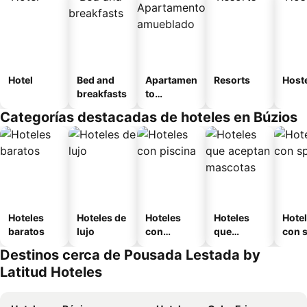
Hotel
Bed and
Apartamen
Resorts
Host
breakfasts
to
amueblad
Categorías destacadas de hoteles en Búzios
o
Hoteles
Hoteles de
Hoteles
Hoteles
Hote
baratos
lujo
con
que
con 
piscina
aceptan
Destinos cerca de Pousada Lestada by
mascotas
Latitud Hoteles