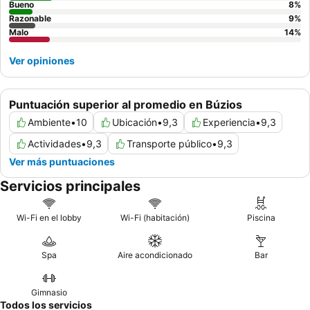
Bueno
8
%
Razonable
9
%
Malo
14
%
Ver opiniones
Puntuación superior al promedio en Búzios
Ambiente
•
10
Ubicación
•
9,3
Experiencia
•
9,3
Actividades
•
9,3
Transporte público
•
9,3
Ver más puntuaciones
Servicios principales
Wi-Fi en el lobby
Wi-Fi (habitación)
Piscina
Spa
Aire acondicionado
Bar
Gimnasio
Todos los servicios