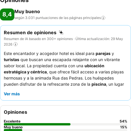
Opiniones
Muy bueno
8,4
según 3.031 puntuaciones de las páginas
principales
Resumen de opiniones
Resumen de IA basado en 300+ opiniones · Última actualización: 29 May
2026
Este encantador y acogedor hotel es ideal para
parejas
y
turistas
que buscan una escapada relajante con un vibrante
sabor local. La propiedad cuenta con una
ubicación
estratégica y céntrica
, que ofrece fácil acceso a varias playas
hermosas y a la animada Rua das Pedras. Los huéspedes
pueden disfrutar de la refrescante zona de la
piscina
, un lugar
popular para relajarse. El personal recibe constantemente
Ver más
grandes elogios por su excepcional calidez y atención, que
complementan el delicioso y variado desayuno. Para una
experiencia verdaderamente tranquila, considere solicitar una
Opiniones
habitación con vistas al jardín para minimizar el ruido.
Excelente
54
%
Muy bueno
15
%