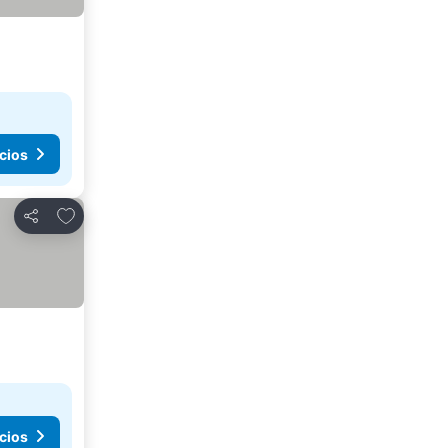
cios
Agregar a favoritos
Compartir
cios