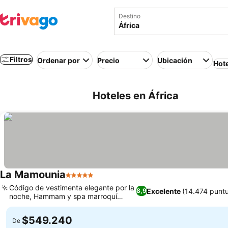
Destino
Filtros
Ordenar por
Precio
Ubicación
Hot
Hoteles en África
La Mamounia
5 Estrellas
Código de vestimenta elegante por la
Excelente
(14.474 punt
8,9
noche, Hammam y spa marroquí
tradicional
$549.240
De