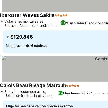
Iberostar Waves Saïdia
5 Estrellas
Vistas a las montañas Beni
Muy bueno
(10.512 puntu
8,4
Snassen, Cinco experiencias de
piscina distintas
$129.846
De
Mira precios de
6 páginas
Carols Beau Rivage Matrouh
5 Estrellas
Spa y bienestar con estilo,
Muy bueno
(3.974 puntuaci
8,4
Ubicación frente a la playa de
Almaza Bay
Elige fechas para ver los precios exactos