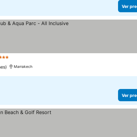
Ver pre
Estrellas
nes)
Marrakech
Ver pre