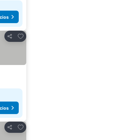
cios
Agregar a favoritos
Compartir
cios
Agregar a favoritos
Compartir