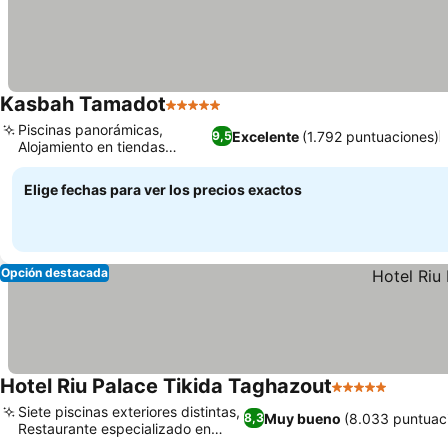
Kasbah Tamadot
5 Estrellas
Piscinas panorámicas,
Excelente
(1.792 puntuaciones)
9,5
Alojamiento en tiendas
bereberes
Elige fechas para ver los precios exactos
Opción destacada
Hotel Riu Palace Tikida Taghazout
5 Estrellas
Siete piscinas exteriores distintas,
Muy bueno
(8.033 puntuac
8,3
Restaurante especializado en
carnes