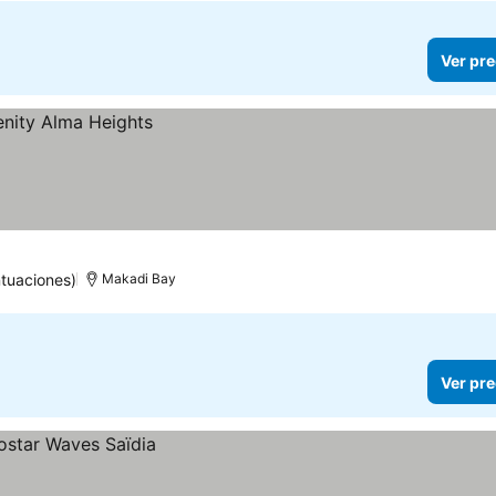
Ver pre
tuaciones)
Makadi Bay
Ver pre