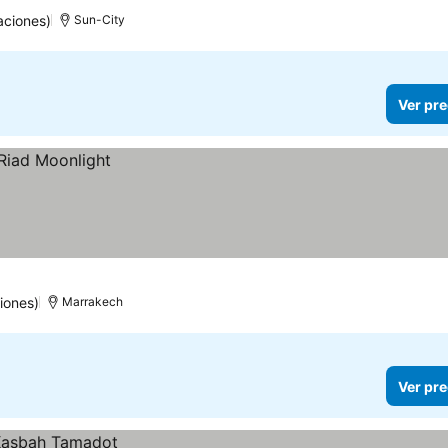
aciones)
Sun-City
Ver pre
iones)
Marrakech
Ver pre