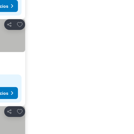
cios
Agregar a favoritos
Compartir
cios
Agregar a favoritos
Compartir