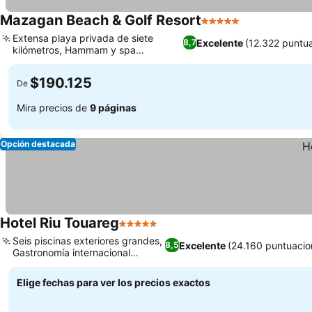
Mazagan Beach & Golf Resort
5 Estrellas
Extensa playa privada de siete
Excelente
(12.322 puntu
8,7
kilómetros, Hammam y spa
tradicional marroquí
$190.125
De
Mira precios de
9 páginas
Opción destacada
Hotel Riu Touareg
5 Estrellas
Seis piscinas exteriores grandes,
Excelente
(24.160 puntuacio
8,5
Gastronomía internacional
variada
Elige fechas para ver los precios exactos