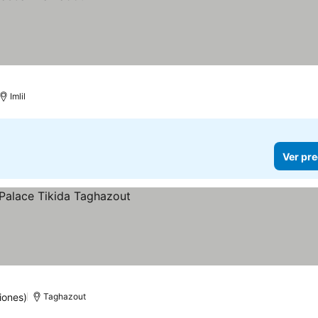
Imlil
Ver pre
iones)
Taghazout