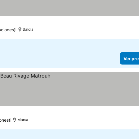
aciones)
Saïdia
Ver pre
ones)
Marsa