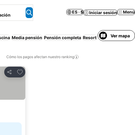
ES · $
Menú
Iniciar sesión
ación
Ver mapa
scina
Media pensión
Pensión completa
Resort
Apartamento amu
Cómo los pagos afectan nuestro ranking
Agregar a favoritos
Compartir