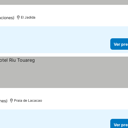
aciones)
El Jadida
Ver pre
nes)
Praia de Lacacao
Ver pre