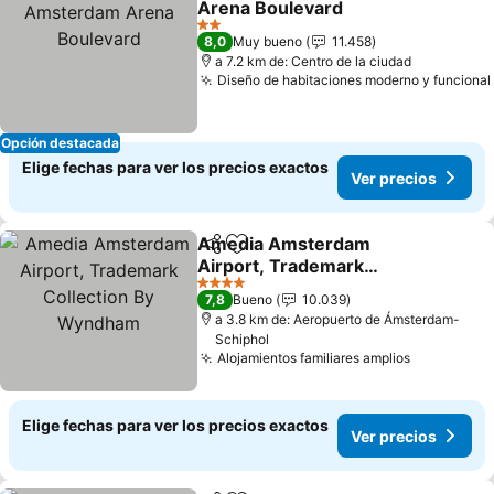
Arena Boulevard
2 Estrellas
8,0
Muy bueno
11.458
a 7.2 km de: Centro de la ciudad
Diseño de habitaciones moderno y funcional
Opción destacada
Elige fechas para ver los precios exactos
Ver precios
Amedia Amsterdam
Compartir
Agregar a favoritos
Airport, Trademark
Collection By Wyndham
4 Estrellas
7,8
Bueno
10.039
a 3.8 km de: Aeropuerto de Ámsterdam-
Schiphol
Alojamientos familiares amplios
Elige fechas para ver los precios exactos
Ver precios