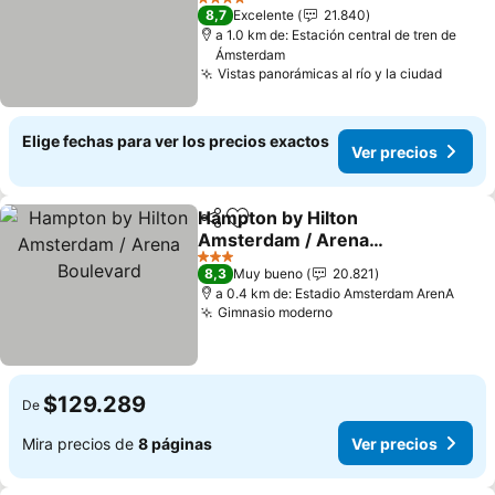
4 Estrellas
8,7
Excelente
21.840
a 1.0 km de: Estación central de tren de
Ámsterdam
Vistas panorámicas al río y la ciudad
Elige fechas para ver los precios exactos
Ver precios
Hampton by Hilton
Compartir
Agregar a favoritos
Amsterdam / Arena
Boulevard
3 Estrellas
8,3
Muy bueno
20.821
a 0.4 km de: Estadio Amsterdam ArenA
Gimnasio moderno
$129.289
De
Mira precios de
8 páginas
Ver precios