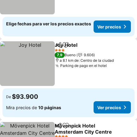
Elige fechas para ver los precios exactos
Ver precios
Joy Hotel
Compartir
Agregar a favoritos
3 Estrellas
7,9
Bueno
9.606
a 8.1 km de: Centro de la ciudad
Parking de pago en el hotel
$93.900
De
Mira precios de
10 páginas
Ver precios
Mövenpick Hotel
Compartir
Agregar a favoritos
Amsterdam City Centre