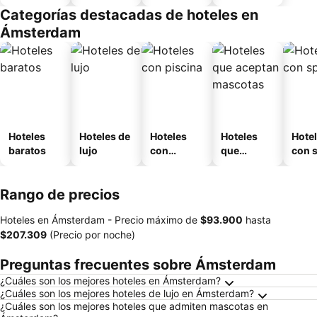
amueblad
Categorías destacadas de hoteles en
o
Ámsterdam
Hoteles
Hoteles de
Hoteles
Hoteles
Hote
baratos
lujo
con
que
con 
piscina
aceptan
mascotas
Rango de precios
Hoteles en Ámsterdam -
Precio máximo
de
‎$93.900
hasta
‎$207.309
(Precio por noche)
Preguntas frecuentes sobre Ámsterdam
¿Cuáles son los mejores hoteles en Ámsterdam?
¿Cuáles son los mejores hoteles de lujo en Ámsterdam?
¿Cuáles son los mejores hoteles que admiten mascotas en