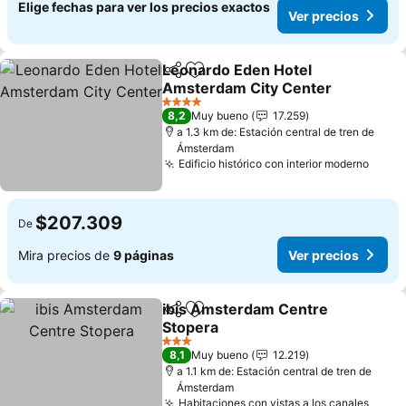
Elige fechas para ver los precios exactos
Ver precios
Leonardo Eden Hotel
Compartir
Agregar a favoritos
Amsterdam City Center
4 Estrellas
8,2
Muy bueno
17.259
a 1.3 km de: Estación central de tren de
Ámsterdam
Edificio histórico con interior moderno
$207.309
De
Mira precios de
9 páginas
Ver precios
ibis Amsterdam Centre
Compartir
Agregar a favoritos
Stopera
3 Estrellas
8,1
Muy bueno
12.219
a 1.1 km de: Estación central de tren de
Ámsterdam
Habitaciones con vistas a los canales