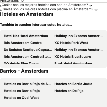
Ámsterdam?
¿Cuáles son los mejores hoteles con spa en Ámsterdam?
¿Cuáles son los mejores hoteles con piscina en Ámsterdam?
Hoteles en Ámsterdam
También te pueden interesar estos hoteles...
Hotel Not Hotel Amsterdam
Holiday Inn Express Amsterdam - North Riverside By Ihg
ibis Amsterdam Centre
XO Hotels Park West
De Bedstee Boutique Capsules
Holiday Inn Express Amsterdam - Arena Towers by IHG
ibis Amsterdam Centre Stopera
XO Hotels Blue Square
XO Hotels Blue Tower
Bunk Hotel Amsterdam
Barrios - Ámsterdam
Amsterdam Teleport Hotel
Hotel Artemis Amsterdam
Volkshotel
Backstage Hotel Amsterdam
Hoteles en Barrio Rojo de Ámsterdam
Hoteles en Barrio Judío
Leonardo Eden Hotel Amsterdam City Center
Tourist Inn Hotel Amsterdam
Hoteles en Barrio Rojo
Hoteles en De Pijp
Di-Ann City Centre Hotel
Pulitzer Amsterdam
Hoteles en Oud-West
Hotel Flipper Amsterdam
Olympic Hotel
Jaz in the City Amsterdam
Amedia Amsterdam Airport, Trademark Collection By Wyndham