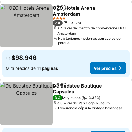
OZO Hotels Arena
Compartir
Agregar a favoritos
Amsterdam
4 Estrellas
7,4
13.125
a 4.0 km de: Centro de convenciones RAI
Amsterdam
Habitaciones modernas con suelos de
parqué
$98.946
De
Mira precios de
11 páginas
Ver precios
De Bedstee Boutique
Compartir
Agregar a favoritos
Capsules
8,2
Muy bueno
3.333
a 0.4 km de: Van Gogh Museum
Experiencia cápsula vintage holandesa