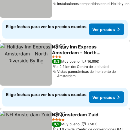
Instalaciones compartidas con el Holiday Inn
Elige fechas para ver los precios exactos
Ver precios
Holiday Inn Express
Compartir
Agregar a favoritos
Amsterdam - North
Riverside By Ihg
3 Estrellas
8,3
Muy bueno
16.996
a 2.2 km de: Centro de la ciudad
Vistas panorámicas del horizonte de
Ámsterdam
Elige fechas para ver los precios exactos
Ver precios
NH Amsterdam Zuid
Compartir
Agregar a favoritos
4 Estrellas
8,2
Muy bueno
7.507
a 1.6 km de: Centro de convenciones RAI