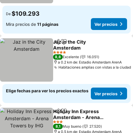
$109.293
De
Mira precios de
11 páginas
Ver precios
Jaz in the City
Compartir
Agregar a favoritos
Amsterdam
4 Estrellas
8,8
Excelente
16.051
a 0.2 km de: Estadio Amsterdam ArenA
Habitaciones amplias con vistas a la ciudad
Elige fechas para ver los precios exactos
Ver precios
Holiday Inn Express
Compartir
Agregar a favoritos
Amsterdam - Arena
Towers by IHG
3 Estrellas
8,1
Muy bueno
27.520
a 0.5 km de: Estadio Amsterdam ArenA