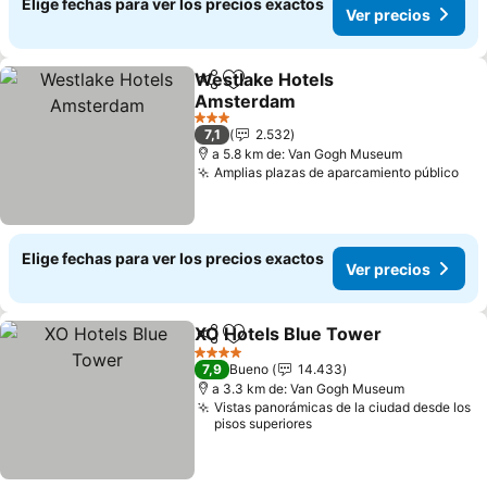
Elige fechas para ver los precios exactos
Ver precios
Westlake Hotels
Compartir
Agregar a favoritos
Amsterdam
3 Estrellas
7,1
2.532
a 5.8 km de: Van Gogh Museum
Amplias plazas de aparcamiento público
Elige fechas para ver los precios exactos
Ver precios
XO Hotels Blue Tower
Compartir
Agregar a favoritos
4 Estrellas
7,9
Bueno
14.433
a 3.3 km de: Van Gogh Museum
Vistas panorámicas de la ciudad desde los
pisos superiores