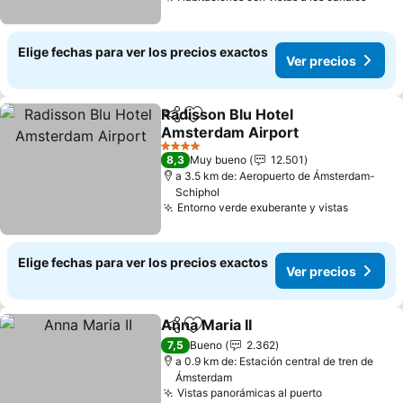
Elige fechas para ver los precios exactos
Ver precios
Radisson Blu Hotel
Compartir
Agregar a favoritos
Amsterdam Airport
4 Estrellas
8,3
Muy bueno
12.501
a 3.5 km de: Aeropuerto de Ámsterdam-
Schiphol
Entorno verde exuberante y vistas
Elige fechas para ver los precios exactos
Ver precios
Anna Maria II
Compartir
Agregar a favoritos
7,5
Bueno
2.362
a 0.9 km de: Estación central de tren de
Ámsterdam
Vistas panorámicas al puerto