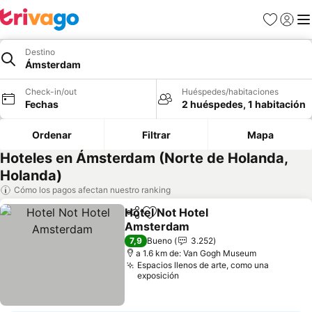
Favoritos
Iniciar 
Me
Destino
Ámsterdam
Check-in/out
Huéspedes/habitaciones
Fechas
2 huéspedes, 1 habitación
Ordenar
Filtrar
Mapa
Hoteles en Ámsterdam (Norte de Holanda,
Holanda)
Cómo los pagos afectan nuestro ranking
Hotel Not Hotel
Compartir
Agregar a favoritos
Amsterdam
7,9
Bueno
3.252
a 1.6 km de: Van Gogh Museum
Espacios llenos de arte, como una
exposición