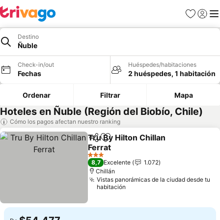
Favoritos
Iniciar 
Me
Destino
Ñuble
Check-in/out
Huéspedes/habitaciones
Fechas
2 huéspedes, 1 habitación
Ordenar
Filtrar
Mapa
Hoteles en Ñuble (Región del Biobío, Chile)
Cómo los pagos afectan nuestro ranking
Tru By Hilton Chillan
Compartir
Agregar a favoritos
Ferrat
3 Estrellas
8,7
Excelente
1.072
Chillán
Vistas panorámicas de la ciudad desde tu
habitación