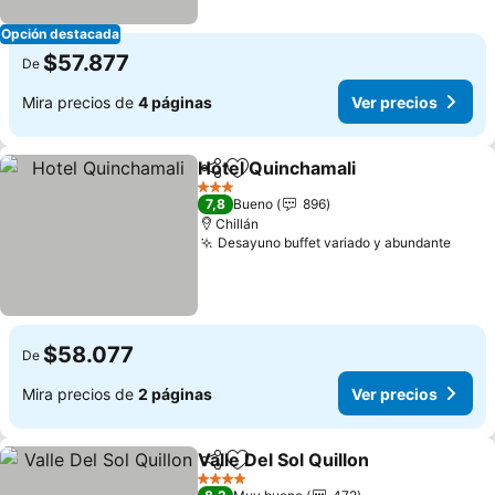
Opción destacada
$57.877
De
Mira precios de
4 páginas
Ver precios
Hotel Quinchamali
Compartir
Agregar a favoritos
3 Estrellas
7,8
Bueno
896
Chillán
Desayuno buffet variado y abundante
$58.077
De
Mira precios de
2 páginas
Ver precios
Valle Del Sol Quillon
Compartir
Agregar a favoritos
4 Estrellas