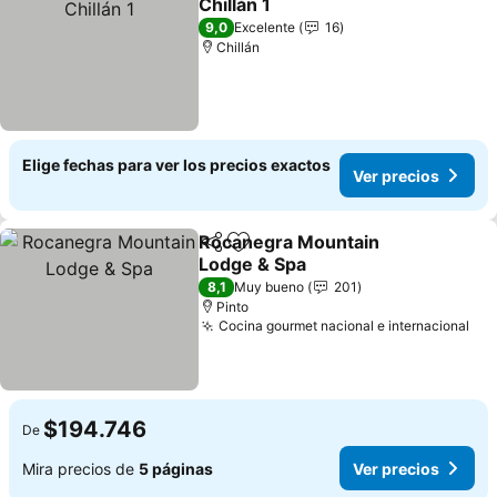
Chillán 1
9,0
Excelente
16
Chillán
Elige fechas para ver los precios exactos
Ver precios
Rocanegra Mountain
Compartir
Agregar a favoritos
Lodge & Spa
8,1
Muy bueno
201
Pinto
Cocina gourmet nacional e internacional
$194.746
De
Mira precios de
5 páginas
Ver precios