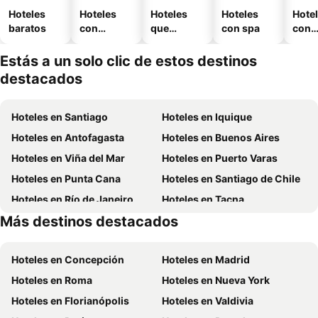
Hoteles
Hoteles
Hoteles
Hoteles
Hote
baratos
con
que
con spa
con
piscina
aceptan
esta
mascotas
mien
Estás a un solo clic de estos destinos
destacados
Hoteles en Santiago
Hoteles en Iquique
Hoteles en Antofagasta
Hoteles en Buenos Aires
Hoteles en Viña del Mar
Hoteles en Puerto Varas
Hoteles en Punta Cana
Hoteles en Santiago de Chile
Hoteles en Río de Janeiro
Hoteles en Tacna
Más destinos destacados
Hoteles en Aruba
Hoteles en Curazao
Hoteles en Concepción
Hoteles en Madrid
Hoteles en Roma
Hoteles en Nueva York
Hoteles en Florianópolis
Hoteles en Valdivia