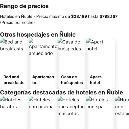
Rango de precios
Hoteles en Ñuble -
Precio máximo
de
‎$28.189
hasta
‎$798.167
(Precio por noche)
Otros hospedajes en Ñuble
Bed and
Apartamen
Casa de
Apart-
breakfasts
to
huéspedes
hotel
amueblad
Categorías destacadas de hoteles en Ñuble
o