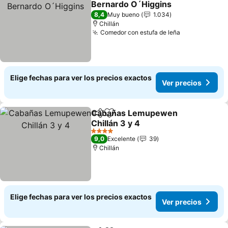
Bernardo O´Higgins
8,4
Muy bueno
1.034
Chillán
Comedor con estufa de leña
Elige fechas para ver los precios exactos
Ver precios
Cabañas Lemupewen
Compartir
Agregar a favoritos
Chillán 3 y 4
4 Estrellas
9,0
Excelente
39
Chillán
Elige fechas para ver los precios exactos
Ver precios