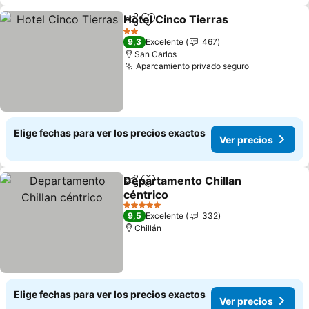
Hotel Cinco Tierras
Compartir
Agregar a favoritos
2 Estrellas
9,3
Excelente
467
San Carlos
Aparcamiento privado seguro
Elige fechas para ver los precios exactos
Ver precios
Departamento Chillan
Compartir
Agregar a favoritos
céntrico
5 Estrellas
9,5
Excelente
332
Chillán
Elige fechas para ver los precios exactos
Ver precios