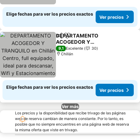
Elige fechas para ver los precios exactos
Ver precios
DEPARTAMENTO
Compartir
Agregar a favoritos
ACOGEDOR Y
TRANQUILO en Chillán
9,1
Excelente
30
Centro, full equipado,
Chillán
ideal para descansar, Wifi
y Estacionamiento
Elige fechas para ver los precios exactos
Ver precios
Ver más
Los precios y la disponibilidad que recibe trivago de las páginas
web de reserva cambian de manera constante. Por lo tanto, es
posible que no siempre encuentres en una página web de reserva
la misma oferta que viste en trivago.