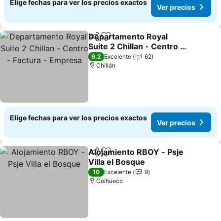
Elige fechas para ver los precios exactos
Ver precios
Departamento Royal
Compartir
Agregar a favoritos
Suite 2 Chillan - Centro -
Factura - Empresa
9,2
Excelente
62
Chillán
Elige fechas para ver los precios exactos
Ver precios
Alojamiento RBOY - Psje
Compartir
Agregar a favoritos
Villa el Bosque
10
Excelente
9
Coihueco