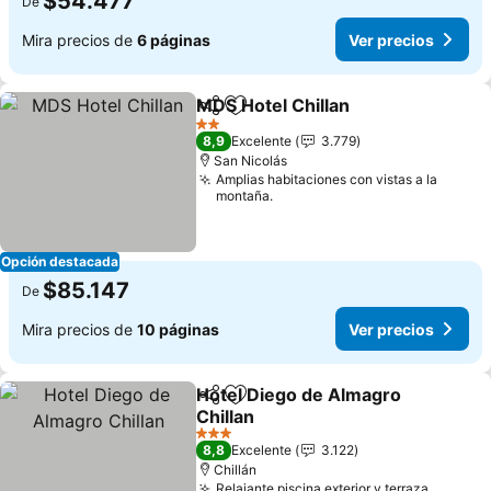
$54.477
De
Mira precios de
6 páginas
Ver precios
MDS Hotel Chillan
Compartir
Agregar a favoritos
2 Estrellas
8,9
Excelente
3.779
San Nicolás
Amplias habitaciones con vistas a la
montaña.
Opción destacada
$85.147
De
Mira precios de
10 páginas
Ver precios
Hotel Diego de Almagro
Compartir
Agregar a favoritos
Chillan
3 Estrellas
8,8
Excelente
3.122
Chillán
Relajante piscina exterior y terraza