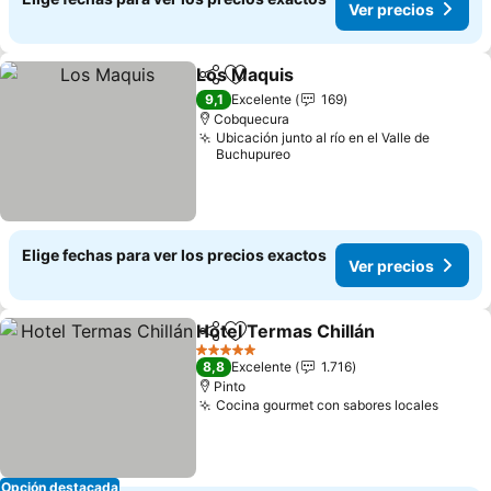
Ver precios
Los Maquis
Compartir
Agregar a favoritos
9,1
Excelente
169
Cobquecura
Ubicación junto al río en el Valle de
Buchupureo
Elige fechas para ver los precios exactos
Ver precios
Hotel Termas Chillán
Compartir
Agregar a favoritos
5 Estrellas
8,8
Excelente
1.716
Pinto
Cocina gourmet con sabores locales
Opción destacada