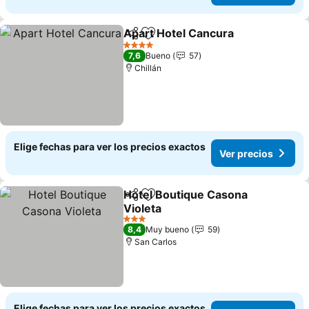
Apart Hotel Cancura
Compartir
Agregar a favoritos
4 Estrellas
7,6
Bueno
57
Chillán
Elige fechas para ver los precios exactos
Ver precios
Hotel Boutique Casona
Compartir
Agregar a favoritos
Violeta
3 Estrellas
8,4
Muy bueno
59
San Carlos
Elige fechas para ver los precios exactos