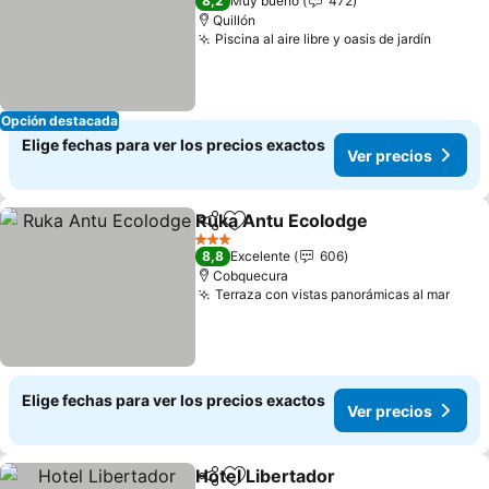
8,2
Muy bueno
472
Quillón
Piscina al aire libre y oasis de jardín
Opción destacada
Elige fechas para ver los precios exactos
Ver precios
Ruka Antu Ecolodge
Compartir
Agregar a favoritos
3 Estrellas
8,8
Excelente
606
Cobquecura
Terraza con vistas panorámicas al mar
Elige fechas para ver los precios exactos
Ver precios
Hotel Libertador
Compartir
Agregar a favoritos