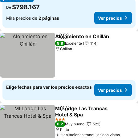
$798.167
De
Mira precios de
2 páginas
Ver precios
Alojamiento en Chillán
Compartir
Agregar a favoritos
8,8
Excelente
114
Chillán
Elige fechas para ver los precios exactos
Ver precios
MI Lodge Las Trancas
Compartir
Agregar a favoritos
Hotel & Spa
3 Estrellas
8,2
Muy bueno
522
Pinto
Habitaciones tranquilas con vistas