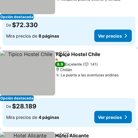
Opción destacada
$72.330
De
Mira precios de
8 páginas
Ver precios
Tipico Hostel Chile
Compartir
Agregar a favoritos
1 Estrellas
8,9
Excelente
141
Chillán
La puerta a las aventuras andinas
Opción destacada
$28.189
De
Mira precios de
4 páginas
Ver precios
Hotel Alicante