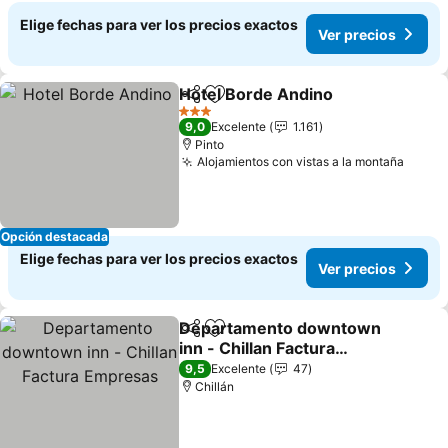
Elige fechas para ver los precios exactos
Ver precios
Hotel Borde Andino
Compartir
Agregar a favoritos
3 Estrellas
9,0
Excelente
1.161
Pinto
Alojamientos con vistas a la montaña
Opción destacada
Elige fechas para ver los precios exactos
Ver precios
Departamento downtown
Compartir
Agregar a favoritos
inn - Chillan Factura
Empresas
9,5
Excelente
47
Chillán