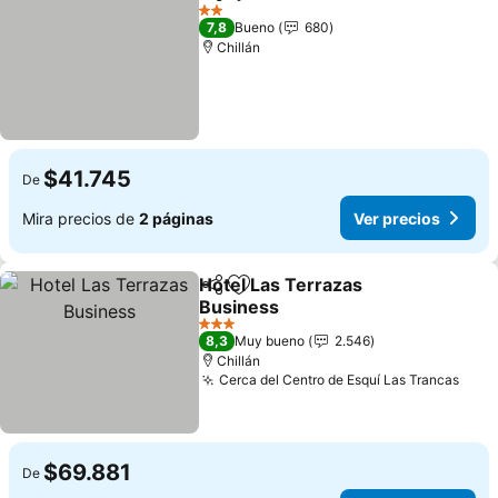
Compartir
Agregar a favoritos
2 Estrellas
7,8
Bueno
680
Chillán
$41.745
De
Mira precios de
2 páginas
Ver precios
Hotel Las Terrazas
Compartir
Agregar a favoritos
Business
3 Estrellas
8,3
Muy bueno
2.546
Chillán
Cerca del Centro de Esquí Las Trancas
$69.881
De