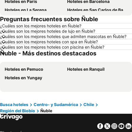
Hoteles en París
Hoteles en Barcelona
Hoteles en La Serena
Hoteles en San Carlos de Bariloche
Preguntas frecuentes sobre Ñuble
Hoteles en Miami Beach
Hoteles en Pucón
¿Cuáles son los mejores hoteles en Ñuble?
Hoteles en Temuco
Hoteles en Puerto Montt
¿Cuáles son los mejores hoteles de lujo en Ñuble?
Hoteles en Las Vegas
Hoteles en Calama
¿Cuáles son los mejores hoteles que admiten mascotas en Ñuble?
¿Cuáles son los mejores hoteles con spa en Ñuble?
Hoteles en Búzios
Hoteles en São Paulo
¿Cuáles son los mejores hoteles con piscina en Ñuble?
Ñuble - Más destinos destacados
Hoteles en Brasil
Hoteles en Isla de Pascua
Hoteles en República Dominicana
Hoteles en Lacio
Hoteles en Pemuco
Hoteles en Ranquíl
Hoteles en Chiloé
Hoteles en Girona
Hoteles en Yungay
Hoteles en Chile
Hoteles en Costa Rica
Hoteles en Asunción
Hoteles en Provincia de Iquique
Hoteles en Isla Djerba
Hoteles en Beijing
Hoteles en Puerto Plata
Hoteles en Curicó
Busca hoteles
Centro- y Sudamérica
Chile
Región del Biobío
Ñuble
Hoteles en Puerto Rico
Hoteles en Prefectura Tokio
Hoteles en Provincia de San Antonio
Hoteles en Isla Margarita
Facebook
Twitter
Insta
Yo
Hoteles en Isla de Skiathos