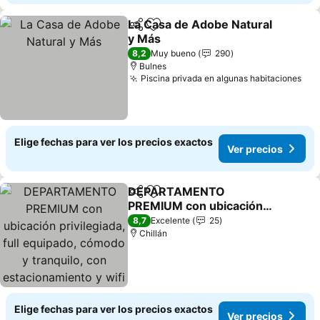
La Casa de Adobe Natural
Compartir
Agregar a favoritos
y Más
8,2
Muy bueno
290
Bulnes
Piscina privada en algunas habitaciones
Elige fechas para ver los precios exactos
Ver precios
DEPARTAMENTO
Compartir
Agregar a favoritos
PREMIUM con ubicación
privilegiada, full
8,7
Excelente
25
equipado, cómodo y
Chillán
tranquilo, con
estacionamiento y wifi de
alta velocidad
Elige fechas para ver los precios exactos
Ver precios