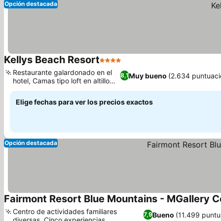
Opción destacada
Kellys Beach Resort
4 Estrellas
Restaurante galardonado en el
Muy bueno
(2.634 puntuaci
8,1
hotel, Camas tipo loft en altillo
únicas
Elige fechas para ver los precios exactos
Opción destacada
Fairmont Resort Blue Mountains - MGallery Co
Centro de actividades familiares
Bueno
(11.499 puntu
7,9
diversas, Cinco experiencias