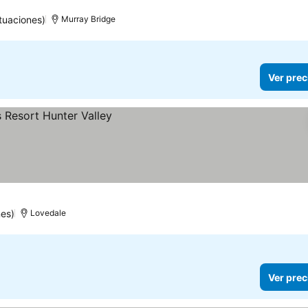
tuaciones)
Murray Bridge
Ver prec
es)
Lovedale
Ver prec