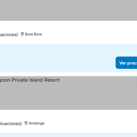
uaciones)
Bora Bora
Ver prec
s
ntuaciones)
Arutanga