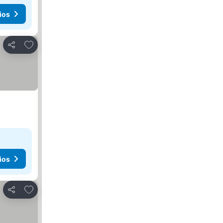
ios
Agregar a favoritos
Compartir
ios
Agregar a favoritos
Compartir