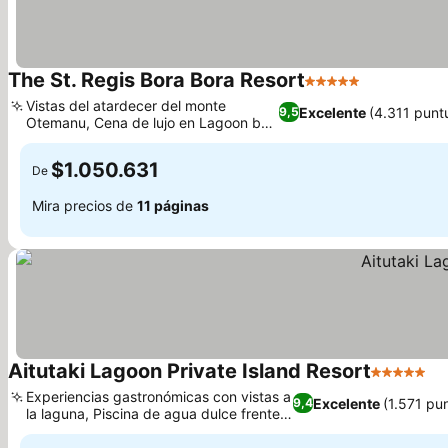
The St. Regis Bora Bora Resort
5 Estrellas
Vistas del atardecer del monte
Excelente
(4.311 punt
9,5
Otemanu, Cena de lujo en Lagoon by
Jean-Georges
$1.050.631
De
Mira precios de
11 páginas
Aitutaki Lagoon Private Island Resort
5 Estrella
Experiencias gastronómicas con vistas a
Excelente
(1.571 pu
9,4
la laguna, Piscina de agua dulce frente a
la playa