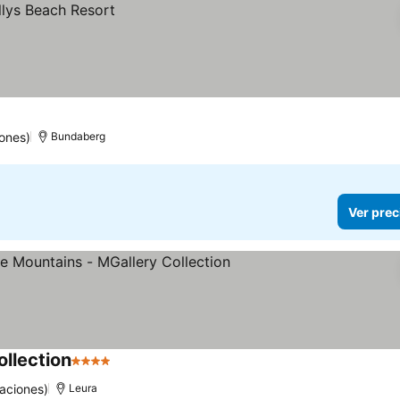
ones)
Bundaberg
Ver prec
llection
4 Estrellas
aciones)
Leura