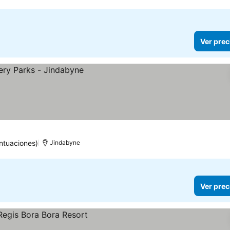
Ver prec
ntuaciones)
Jindabyne
Ver prec