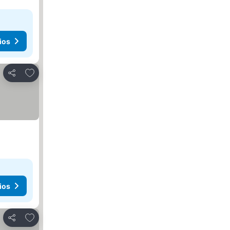
ios
Agregar a favoritos
Compartir
ios
Agregar a favoritos
Compartir