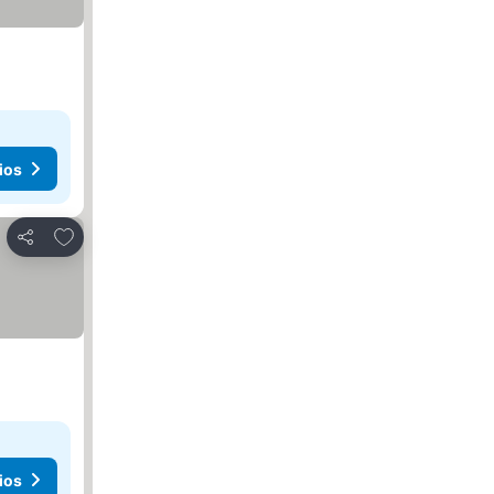
ios
Agregar a favoritos
Compartir
ios