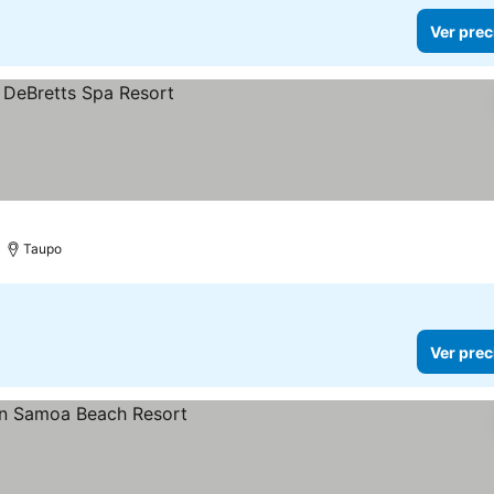
Ver prec
Taupo
Ver prec