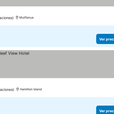
aciones)
Mulifanua
Ver prec
aciones)
Hamilton Island
Ver prec