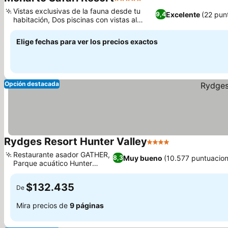
5 Estrellas
Vistas exclusivas de la fauna desde tu
Excelente
(22 pun
9,4
habitación, Dos piscinas con vistas al
parque de safari
Elige fechas para ver los precios exactos
Opción destacada
Rydges Resort Hunter Valley
4 Estrellas
Restaurante asador GATHER,
Muy bueno
(10.577 puntuacion
8,3
Parque acuático Hunter
Valley
$132.435
De
Mira precios de
9 páginas