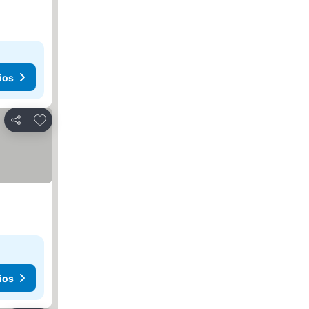
ios
Agregar a favoritos
Compartir
ios