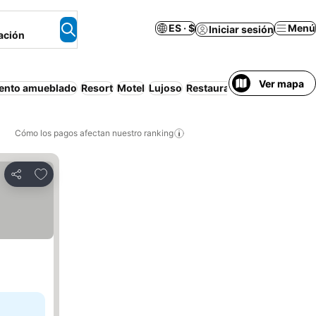
ES · $
Menú
Iniciar sesión
ación
Ver mapa
ento amueblado
Resort
Motel
Lujoso
Restaurante
Cómo los pagos afectan nuestro ranking
Agregar a favoritos
Compartir