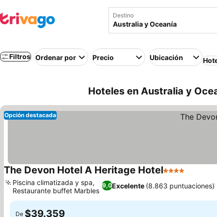
Destino
Filtros
Ordenar por
Precio
Ubicación
Hot
Hoteles en Australia y Oce
Opción destacada
The Devon Hotel A Heritage Hotel
4 Estrellas
Piscina climatizada y spa,
Excelente
(8.863 puntuaciones)
9,0
Restaurante buffet Marbles
$39.359
De