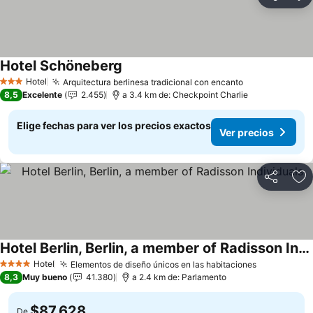
Compartir
Ag
Hotel Schöneberg
Hotel
Arquitectura berlinesa tradicional con encanto
3 Estrellas
8,5
Excelente
2.455
a 3.4 km de: Checkpoint Charlie
Elige fechas para ver los precios exactos
Ver precios
Compartir
Ag
Hotel Berlin, Berlin, a member of Radisson Individuals
Hotel
Elementos de diseño únicos en las habitaciones
4 Estrellas
8,3
Muy bueno
41.380
a 2.4 km de: Parlamento
$87.628
De