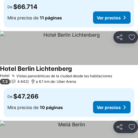
$66.714
De
Mira precios de
11 páginas
Ver precios
Compartir
Ag
Hotel Berlin Lichtenberg
Hotel
Vistas panorámicas de la ciudad desde las habitaciones
7,3
4.642
a 6.1 km de: Uber Arena
$47.266
De
Mira precios de
10 páginas
Ver precios
Compartir
Ag