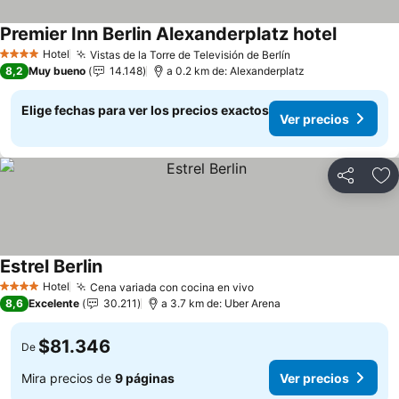
Premier Inn Berlin Alexanderplatz hotel
Hotel
Vistas de la Torre de Televisión de Berlín
4 Estrellas
8,2
Muy bueno
14.148
a 0.2 km de: Alexanderplatz
Elige fechas para ver los precios exactos
Ver precios
Compartir
Ag
Estrel Berlin
Hotel
Cena variada con cocina en vivo
4 Estrellas
8,6
Excelente
30.211
a 3.7 km de: Uber Arena
$81.346
De
Mira precios de
9 páginas
Ver precios