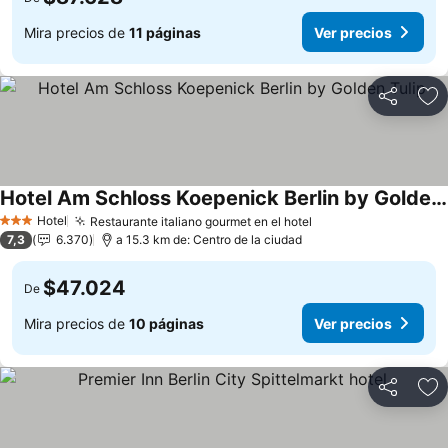
Mira precios de
11 páginas
Ver precios
Compartir
Ag
Hotel Am Schloss Koepenick Berlin by Golden Tulip
Hotel
Restaurante italiano gourmet en el hotel
3 Estrellas
7,3
6.370
a 15.3 km de: Centro de la ciudad
$47.024
De
Mira precios de
10 páginas
Ver precios
Compartir
Ag