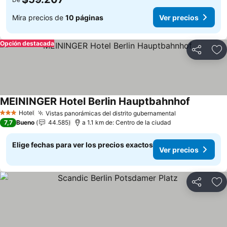
Mira precios de
10 páginas
Ver precios
Opción destacada
Compartir
Ag
MEININGER Hotel Berlin Hauptbahnhof
Hotel
Vistas panorámicas del distrito gubernamental
3 Estrellas
7,7
Bueno
44.585
a 1.1 km de: Centro de la ciudad
Elige fechas para ver los precios exactos
Ver precios
Compartir
Ag