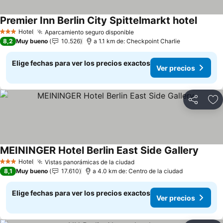
Premier Inn Berlin City Spittelmarkt hotel
Hotel
Aparcamiento seguro disponible
3 Estrellas
8,2
Muy bueno
10.526
a 1.1 km de: Checkpoint Charlie
Elige fechas para ver los precios exactos
Ver precios
Compartir
Ag
MEININGER Hotel Berlin East Side Gallery
Hotel
Vistas panorámicas de la ciudad
3 Estrellas
8,1
Muy bueno
17.610
a 4.0 km de: Centro de la ciudad
Elige fechas para ver los precios exactos
Ver precios