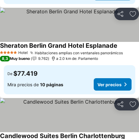
Compartir
Ag
Sheraton Berlin Grand Hotel Esplanade
Hotel
Habitaciones amplias con ventanales panorámicos
5 Estrellas
8,3
Muy bueno
9.762
a 2.0 km de: Parlamento
$77.419
De
Mira precios de
10 páginas
Ver precios
Compartir
Ag
Candlewood Suites Berlin Charlottenburg