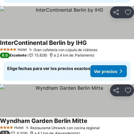
Compartir
Ag
InterContinental Berlin by IHG
Hotel
Gran cafetería con cúpula de vidrieras
5 Estrellas
9,0
Excelente
15.828
a 2.4 km de: Parlamento
Elige fechas para ver los precios exactos
Ver precios
Compartir
Ag
Wyndham Garden Berlin Mitte
Hotel
Restaurante Uhrwerk con cocina regional
4 Estrellas
7,3
9.208
a 4.1 km de: Alexanderplatz