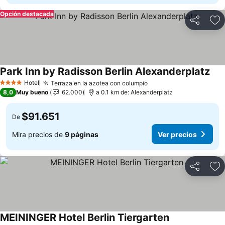
Opción destacada
Compartir
Ag
Park Inn by Radisson Berlin Alexanderplatz
Hotel
Terraza en la azotea con columpio
4 Estrellas
8,0
Muy bueno
62.000
a 0.1 km de: Alexanderplatz
$91.651
De
Mira precios de
9 páginas
Ver precios
Compartir
Ag
MEININGER Hotel Berlin Tiergarten