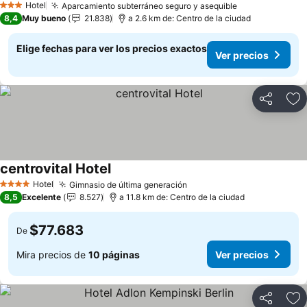
Hotel
Aparcamiento subterráneo seguro y asequible
3 Estrellas
8,4
Muy bueno
21.838
a 2.6 km de: Centro de la ciudad
Elige fechas para ver los precios exactos
Ver precios
Compartir
Ag
centrovital Hotel
Hotel
Gimnasio de última generación
4 Estrellas
8,5
Excelente
8.527
a 11.8 km de: Centro de la ciudad
$77.683
De
Mira precios de
10 páginas
Ver precios
Compartir
Ag