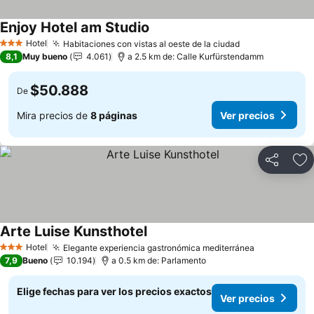
Enjoy Hotel am Studio
Hotel
Habitaciones con vistas al oeste de la ciudad
3 Estrellas
8,1
Muy bueno
4.061
a 2.5 km de: Calle Kurfürstendamm
$50.888
De
Mira precios de
8 páginas
Ver precios
Compartir
Ag
Arte Luise Kunsthotel
Hotel
Elegante experiencia gastronómica mediterránea
3 Estrellas
7,9
Bueno
10.194
a 0.5 km de: Parlamento
Elige fechas para ver los precios exactos
Ver precios