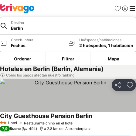
Favoritos
Iniciar 
Me
Destino
Berlín
Check-in/out
Huéspedes/habitaciones
Fechas
2 huéspedes, 1 habitación
Ordenar
Filtrar
Mapa
Hoteles en Berlín (Berlín, Alemania)
Cómo los pagos afectan nuestro ranking
Compartir
Ag
City Guesthouse Pension Berlin
Hotel
Restaurante chino en el hotel
2 Estrellas
7,9
Bueno
494
a 2.8 km de: Alexanderplatz