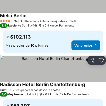
Meliá Berlin
Hotel
Ubicación céntrica inmejorable en Berlín
4 Estrellas
8,8
Excelente
21.416
a 0.9 km de: Parlamento
$102.113
De
Mira precios de
10 páginas
Ver precios
Compartir
Ag
Radisson Hotel Berlin Charlottenburg
Hotel
Vistas panorámicas desde la azotea
8,0
Muy bueno
4.147
a 0.7 km de: Calle Kurfürstendamm
$59.207
De