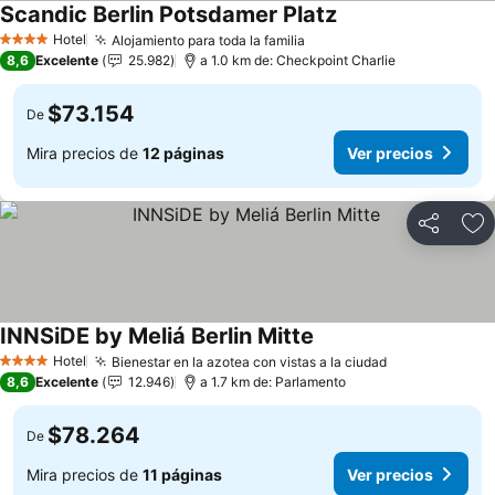
Scandic Berlin Potsdamer Platz
Hotel
Alojamiento para toda la familia
4 Estrellas
8,6
Excelente
25.982
a 1.0 km de: Checkpoint Charlie
$73.154
De
Mira precios de
12 páginas
Ver precios
Compartir
Ag
INNSiDE by Meliá Berlin Mitte
Hotel
Bienestar en la azotea con vistas a la ciudad
4 Estrellas
8,6
Excelente
12.946
a 1.7 km de: Parlamento
$78.264
De
Mira precios de
11 páginas
Ver precios