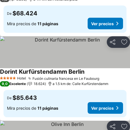
$68.424
De
Mira precios de
11 páginas
Ver precios
Compartir
Ag
Dorint Kurfürstendamm Berlin
Hotel
Fusión culinaria francesa en Le Faubourg
5 Estrellas
9,0
Excelente
18.624
a 1.5 km de: Calle Kurfürstendamm
$85.643
De
Mira precios de
11 páginas
Ver precios
Compartir
Ag