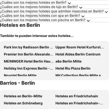
¿Cuáles son los mejores hoteles en Berlín?
¿Cuáles son los mejores hoteles de lujo en Berlín?
¿Cuáles son los mejores hoteles que admiten mascotas en Berlín?
¿Cuáles son los mejores hoteles con spa en Berlín?
¿Cuáles son los mejores hoteles con piscina en Berlín?
Hoteles en Berlín
También te pueden interesar estos hoteles...
Park Inn by Radisson Berlin Alexanderplatz
Upper Room Hotel Kurfurstendamm
Premier Inn Berlin Alexanderplatz hotel
Hotel Aldea Berlin Centrum
MEININGER Hotel Berlin Hauptbahnhof
a&o Berlin Mitte
Holiday Inn Express Berlin - Alexanderplatz By Ihg
Hotel Riu Plaza Berlin
Novotel Berlin Mitte
NH Collection Berlin Mitte am Checkpoint Charlie
Barrios - Berlín
ALFA Hotel
Titanic Comfort Mitte
The Hoxton Charlottenburg
Mercure Hotel Berlin City
Hoteles en Berlín-Mitte
Hoteles en Friedrichshain
Meliá Berlin
CALMA Berlin Mitte
Hoteles en Schöneberg
Hoteles en Friedrichshain-Kreuzberg
Hampton by Hilton Berlin City Centre Alexanderplatz
Wyndham Garden Berlin Mitte