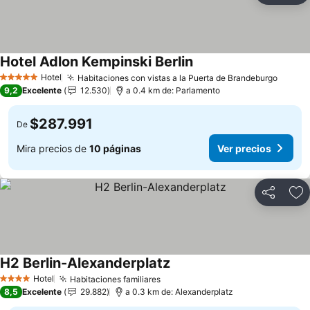
Hotel Adlon Kempinski Berlin
Hotel
Habitaciones con vistas a la Puerta de Brandeburgo
5 Estrellas
9,2
Excelente
12.530
a 0.4 km de: Parlamento
$287.991
De
Mira precios de
10 páginas
Ver precios
Compartir
Ag
H2 Berlin-Alexanderplatz
Hotel
Habitaciones familiares
4 Estrellas
8,5
Excelente
29.882
a 0.3 km de: Alexanderplatz