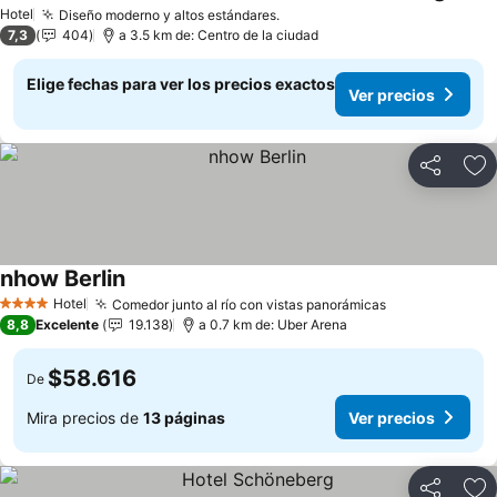
Hotel
Diseño moderno y altos estándares.
7,3
404
a 3.5 km de: Centro de la ciudad
Elige fechas para ver los precios exactos
Ver precios
Compartir
Ag
nhow Berlin
Hotel
Comedor junto al río con vistas panorámicas
4 Estrellas
8,8
Excelente
19.138
a 0.7 km de: Uber Arena
$58.616
De
Mira precios de
13 páginas
Ver precios