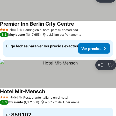
Ag
Premier Inn Berlin City Centre
Hotel
Parking en el hotel para tu comodidad
3 Estrellas
8,3
Muy bueno
7.655
a 2.5 km de: Parlamento
Elige fechas para ver los precios exactos
Ver precios
Compartir
Ag
Hotel Mit-Mensch
Hotel
Restaurante italiano en el hotel
3 Estrellas
8,6
Excelente
2.568
a 5.7 km de: Uber Arena
$59.102
De