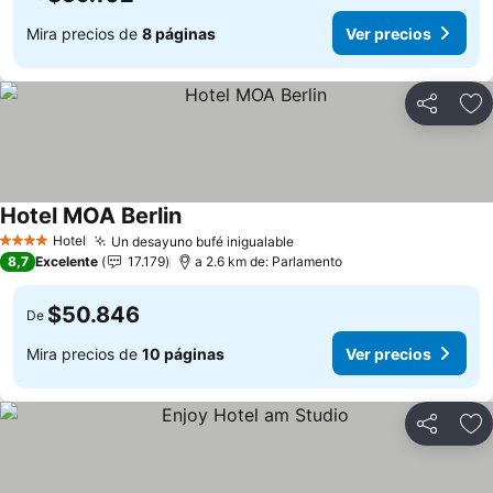
Mira precios de
8 páginas
Ver precios
Compartir
Ag
Hotel MOA Berlin
Hotel
Un desayuno bufé inigualable
4 Estrellas
8,7
Excelente
17.179
a 2.6 km de: Parlamento
$50.846
De
Mira precios de
10 páginas
Ver precios
Compartir
Ag