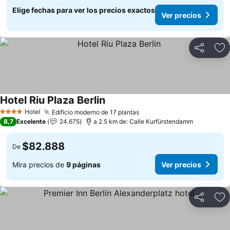
Elige fechas para ver los precios exactos
Ver precios
Compartir
Ag
Hotel Riu Plaza Berlin
Hotel
Edificio moderno de 17 plantas
4 Estrellas
8,7
Excelente
24.675
a 2.5 km de: Calle Kurfürstendamm
$82.888
De
Mira precios de
9 páginas
Ver precios
Compartir
Ag