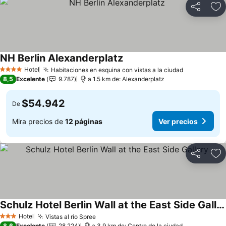
Compartir
Ag
NH Berlin Alexanderplatz
Hotel
Habitaciones en esquina con vistas a la ciudad
4 Estrellas
8,5
Excelente
9.787
a 1.5 km de: Alexanderplatz
$54.942
De
Mira precios de
12 páginas
Ver precios
Compartir
Ag
Schulz Hotel Berlin Wall at the East Side Gallery
Hotel
Vistas al río Spree
3 Estrellas
8,6
Excelente
28.224
a 3.9 km de: Centro de la ciudad