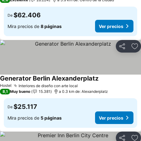
$62.406
De
Mira precios de
8 páginas
Ver precios
Compartir
Ag
Generator Berlin Alexanderplatz
Hostel
Interiores de diseño con arte local
8,1
Muy bueno
15.381
a 0.3 km de: Alexanderplatz
$25.117
De
Mira precios de
5 páginas
Ver precios
Compartir