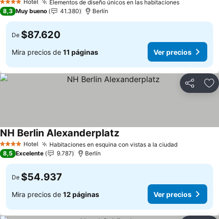
Ver precios
Hotel
Elementos de diseño únicos en las habitaciones
Ver precio
4 Estrellas
8,3
Muy bueno
41.380
Berlín
$87.620
De
Mira precios de
11 páginas
Ver precios
Compartir
Ag
NH Berlin Alexanderplatz
Ver precios
Hotel
Habitaciones en esquina con vistas a la ciudad
Ver precios
4 Estrellas
8,5
Excelente
9.787
Berlín
$54.937
De
Mira precios de
12 páginas
Ver precios