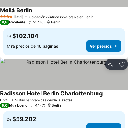
Meliá Berlin
Ver precios
Hotel
Ubicación céntrica inmejorable en Berlín
Ver precios
4 Estrellas
8,8
Excelente
21.416
Berlín
$102.104
De
Mira precios de
10 páginas
Ver precios
Compartir
Ag
Radisson Hotel Berlin Charlottenburg
Ver precios
Hotel
Vistas panorámicas desde la azotea
Ver precios
8,0
Muy bueno
4.147
Berlín
$59.202
De