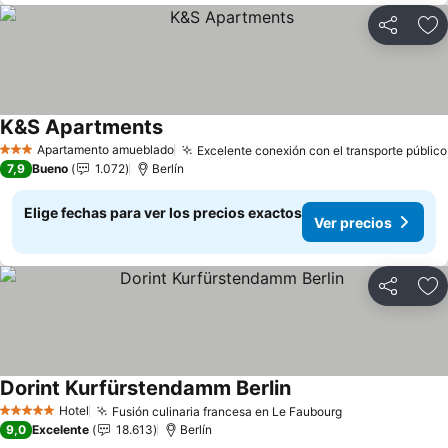
Compartir
Ag
K&S Apartments
Ver precios
Apartamento amueblado
Excelente conexión con el transporte público
3 Estrellas
7,9
Bueno
1.072
Berlín
Elige fechas para ver los precios exactos
Ver precios
Compartir
Ag
Dorint Kurfürstendamm Berlin
Ver precios
Hotel
Fusión culinaria francesa en Le Faubourg
Ver precios
5 Estrellas
9,0
Excelente
18.613
Berlín