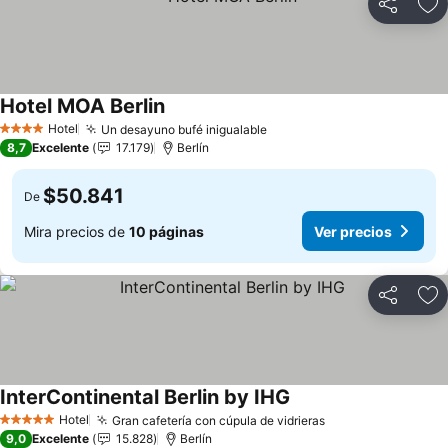
Compartir
Ag
Hotel MOA Berlin
Ver precios
Hotel
Un desayuno bufé inigualable
Ver precios
4 Estrellas
8,7
Excelente
17.179
Berlín
$50.841
De
Mira precios de
10 páginas
Ver precios
Compartir
Ag
InterContinental Berlin by IHG
Ver precios
Hotel
Gran cafetería con cúpula de vidrieras
Ver precios
5 Estrellas
9,0
Excelente
15.828
Berlín