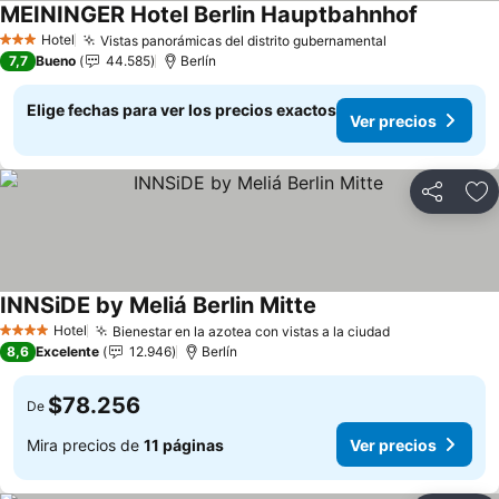
MEININGER Hotel Berlin Hauptbahnhof
Ver preci
Hotel
Vistas panorámicas del distrito gubernamental
Ver precios
3 Estrellas
7,7
Bueno
44.585
Berlín
Elige fechas para ver los precios exactos
Ver precios
Compartir
Ag
INNSiDE by Meliá Berlin Mitte
Ver precios
Hotel
Bienestar en la azotea con vistas a la ciudad
Ver precios
4 Estrellas
8,6
Excelente
12.946
Berlín
$78.256
De
Mira precios de
11 páginas
Ver precios