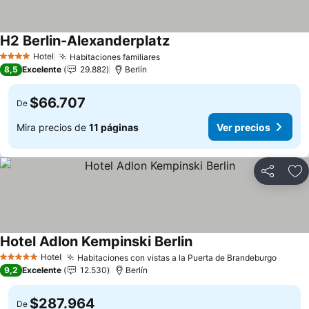
H2 Berlin-Alexanderplatz
Ver precios
Hotel
Habitaciones familiares
Ver precios
4 Estrellas
8,5
Excelente
29.882
Berlín
$66.707
De
Mira precios de
11 páginas
Ver precios
Compartir
Ag
Hotel Adlon Kempinski Berlin
Ver precios
Hotel
Habitaciones con vistas a la Puerta de Brandeburgo
Ver pr
5 Estrellas
9,2
Excelente
12.530
Berlín
$287.964
De