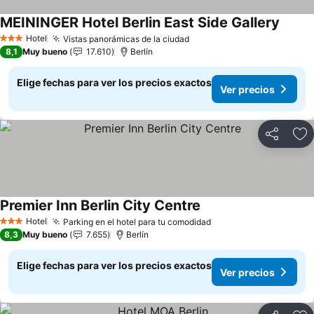
MEININGER Hotel Berlin East Side Gallery
Ver pr
Hotel
Vistas panorámicas de la ciudad
Ver precios
3 Estrellas
8,1
Muy bueno
17.610
Berlín
Elige fechas para ver los precios exactos
Ver precios
Compartir
Ag
Premier Inn Berlin City Centre
Ver precios
Hotel
Parking en el hotel para tu comodidad
Ver precios
3 Estrellas
8,3
Muy bueno
7.655
Berlín
Elige fechas para ver los precios exactos
Ver precios