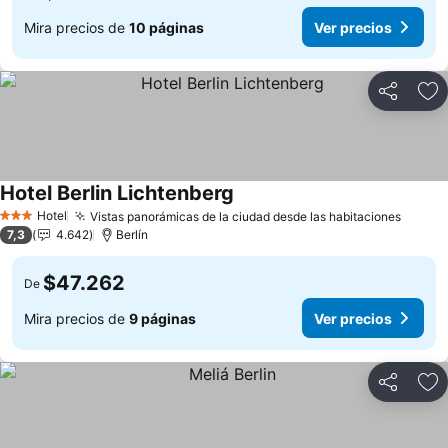
Mira precios de
10 páginas
Ver precios
Compartir
Ag
Hotel Berlin Lichtenberg
Ver precios
Hotel
Vistas panorámicas de la ciudad desde las habitaciones
Ver pr
3 Estrellas
7,3
4.642
Berlín
$47.262
De
Mira precios de
9 páginas
Ver precios
Compartir
Ag