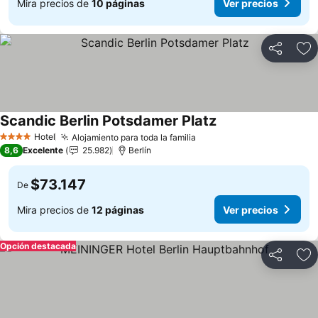
Mira precios de
10 páginas
Ver precios
Compartir
Ag
Scandic Berlin Potsdamer Platz
Ver precios
Hotel
Alojamiento para toda la familia
Ver precios
4 Estrellas
8,6
Excelente
25.982
Berlín
$73.147
De
Mira precios de
12 páginas
Ver precios
Opción destacada
Compartir
Ag