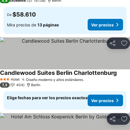
8,8
Excelente
19.138
Berlín
$58.610
De
Mira precios de
13 páginas
Ver precios
Compartir
Ag
Candlewood Suites Berlin Charlottenburg
Ver p
Hotel
Diseño moderno y altos estándares.
Ver precios
3 Estrellas
7,3
404
Berlín
Elige fechas para ver los precios exactos
Ver precios
Compartir
Ag