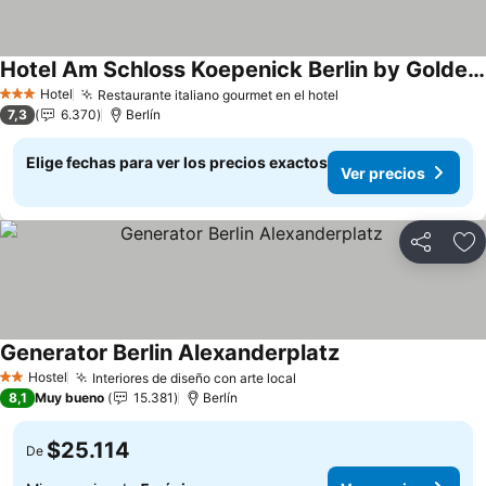
Hotel Am Schloss Koepenick Berlin by Golden Tulip
Ver precios
Hotel
Restaurante italiano gourmet en el hotel
Ver precios
3 Estrellas
7,3
6.370
Berlín
Elige fechas para ver los precios exactos
Ver precios
Compartir
Ag
Generator Berlin Alexanderplatz
Ver precios
Hostel
Interiores de diseño con arte local
Ver precios
2 Estrellas
8,1
Muy bueno
15.381
Berlín
$25.114
De