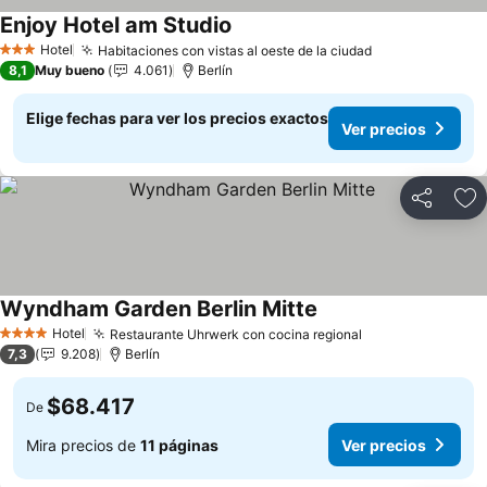
Enjoy Hotel am Studio
Ver precios
Hotel
Habitaciones con vistas al oeste de la ciudad
Ver precios
3 Estrellas
8,1
Muy bueno
4.061
Berlín
Elige fechas para ver los precios exactos
Ver precios
Compartir
Ag
Wyndham Garden Berlin Mitte
Ver precios
Hotel
Restaurante Uhrwerk con cocina regional
Ver precios
4 Estrellas
7,3
9.208
Berlín
$68.417
De
Mira precios de
11 páginas
Ver precios