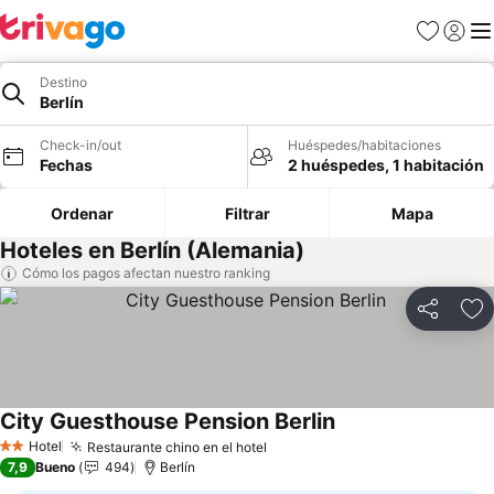
Favoritos
Iniciar 
Me
Destino
Berlín
Check-in/out
Huéspedes/habitaciones
Fechas
2 huéspedes, 1 habitación
Ordenar
Filtrar
Mapa
Hoteles en Berlín (Alemania)
Cómo los pagos afectan nuestro ranking
Compartir
Ag
City Guesthouse Pension Berlin
Ver precios
Hotel
Restaurante chino en el hotel
Ver precios
2 Estrellas
7,9
Bueno
494
Berlín