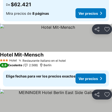
$62.421
De
Mira precios de
8 páginas
Ver precios
Compartir
Ag
Hotel Mit-Mensch
Ver precios
Hotel
Restaurante italiano en el hotel
Ver precios
3 Estrellas
8,6
Excelente
2.568
Berlín
Elige fechas para ver los precios exactos
Ver precios
Compartir
Ag