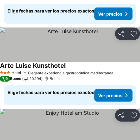
Elige fechas para ver los precios exactos
Ver precios
Compartir
Ag
Arte Luise Kunsthotel
Ver precios
Hotel
Elegante experiencia gastronómica mediterránea
Ver precios
3 Estrellas
7,9
Bueno
10.194
Berlín
Elige fechas para ver los precios exactos
Ver precios
Compartir
Ag