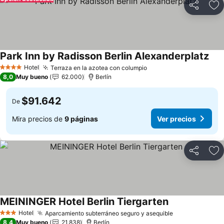
Compartir
Ag
Park Inn by Radisson Berlin Alexanderplatz
Ver
Hotel
Terraza en la azotea con columpio
Ver precios
4 Estrellas
8,0
Muy bueno
62.000
Berlín
$91.642
De
Mira precios de
9 páginas
Ver precios
Compartir
Ag
MEININGER Hotel Berlin Tiergarten
Ver precios
Hotel
Aparcamiento subterráneo seguro y asequible
Ver precios
3 Estrellas
8,4
Muy bueno
21.838
Berlín