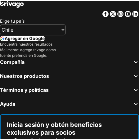
Hoteles en Isla de Pascua
Hoteles en Asunción
Facebook
Twitter
Insta
Yo
Hoteles en Cerdeña
Hoteles en Curicó
Elige tu país
Hoteles en Provincia de Osorno
Hoteles en Jamaica
Hoteles en Lacio
Hoteles en Puerto Plata
Agregar en Google
Hoteles en Región de Arica y Parinacota
Hoteles en Costa Rica
Encuentra nuestros resultados
fácilmente: agrega trivago como
Hoteles en Colombia
Hoteles en Panamá
fuente preferida en Google.
Hoteles en Andalucía
Hoteles en Quintana Roo
Compañía
Hoteles en Prefectura Tokio
Nuestros productos
Términos y políticas
Ayuda
Inicia sesión y obtén beneficios
exclusivos para socios