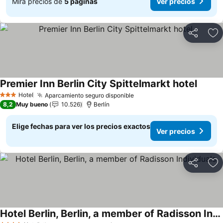
Mira precios de
5 páginas
Ver precios
Compartir
Ag
Premier Inn Berlin City Spittelmarkt hotel
Ver pr
Hotel
Aparcamiento seguro disponible
Ver precios
3 Estrellas
8,2
Muy bueno
10.526
Berlín
Elige fechas para ver los precios exactos
Ver precios
Compartir
Ag
Hotel Berlin, Berlin, a member of Radisson Individuals