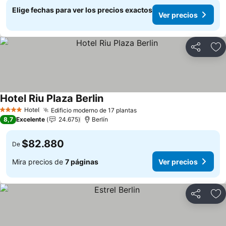
Elige fechas para ver los precios exactos
Ver precios
Compartir
Ag
Hotel Riu Plaza Berlin
Ver precios
Hotel
Edificio moderno de 17 plantas
Ver precios
4 Estrellas
8,7
Excelente
24.675
Berlín
$82.880
De
Mira precios de
7 páginas
Ver precios
Compartir
Ag