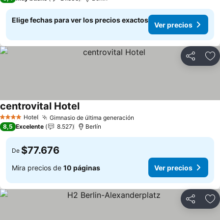
Elige fechas para ver los precios exactos
Ver precios
Compartir
Ag
centrovital Hotel
Ver precios
Hotel
Gimnasio de última generación
Ver precios
4 Estrellas
8,5
Excelente
8.527
Berlín
$77.676
De
Mira precios de
10 páginas
Ver precios
Compartir
Ag