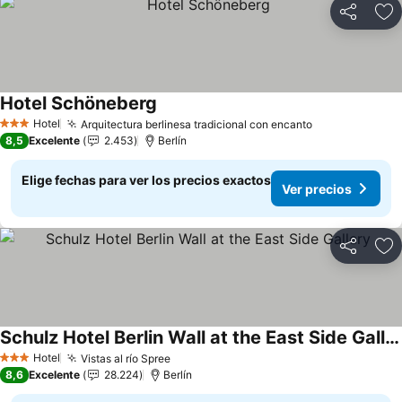
Compartir
Ag
Hotel Schöneberg
Ver precios
Hotel
Arquitectura berlinesa tradicional con encanto
Ver precios
3 Estrellas
8,5
Excelente
2.453
Berlín
Elige fechas para ver los precios exactos
Ver precios
Compartir
Ag
Schulz Hotel Berlin Wall at the East Side Gallery
Ver precios
Hotel
Vistas al río Spree
Ver precios
3 Estrellas
8,6
Excelente
28.224
Berlín