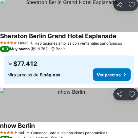
Compartir
Ag
Sheraton Berlin Grand Hotel Esplanade
Ver preci
Hotel
Habitaciones amplias con ventanales panorámicos
Ver pr
5 Estrellas
8,3
Muy bueno
9.762
Berlín
$77.412
De
Mira precios de
9 páginas
Ver precios
Compartir
Ag
nhow Berlin
Ver precios
Hotel
Comedor junto al río con vistas panorámicas
Ver precios
4 Estrellas