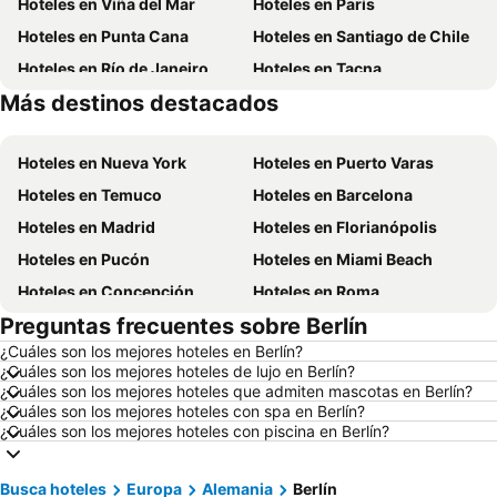
Hoteles en Viña del Mar
Hoteles en París
Hoteles en Punta Cana
Hoteles en Santiago de Chile
Hoteles en Río de Janeiro
Hoteles en Tacna
Más destinos destacados
Hoteles en Aruba
Hoteles en Brasil
Hoteles en Nueva York
Hoteles en Puerto Varas
Hoteles en Temuco
Hoteles en Barcelona
Hoteles en Madrid
Hoteles en Florianópolis
Hoteles en Pucón
Hoteles en Miami Beach
Hoteles en Concepción
Hoteles en Roma
Preguntas frecuentes sobre Berlín
Hoteles en La Serena
Hoteles en Puerto Montt
¿Cuáles son los mejores hoteles en Berlín?
Hoteles en Lima
Hoteles en Valdivia
¿Cuáles son los mejores hoteles de lujo en Berlín?
Hoteles en San Andrés
Hoteles en Búzios
¿Cuáles son los mejores hoteles que admiten mascotas en Berlín?
¿Cuáles son los mejores hoteles con spa en Berlín?
Hoteles en Chillán
Hoteles en Arica
¿Cuáles son los mejores hoteles con piscina en Berlín?
Hoteles en Curazao
Hoteles en Chile
Hoteles en Región Metropolitana de Santiago
Hoteles en Chiloé
Busca hoteles
Europa
Alemania
Berlín