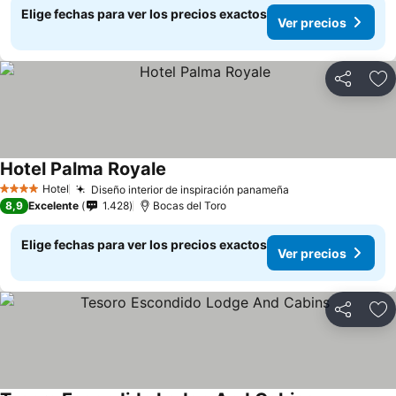
Elige fechas para ver los precios exactos
Ver precios
Compartir
Ag
Hotel Palma Royale
Hotel
Diseño interior de inspiración panameña
4 Estrellas
8,9
Excelente
1.428
Bocas del Toro
Elige fechas para ver los precios exactos
Ver precios
Compartir
Ag