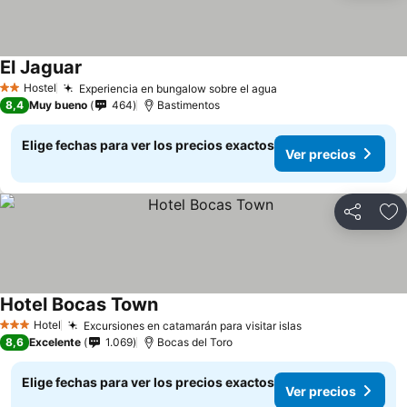
El Jaguar
Hostel
Experiencia en bungalow sobre el agua
2 Estrellas
8,4
Muy bueno
464
Bastimentos
Elige fechas para ver los precios exactos
Ver precios
Compartir
Ag
Hotel Bocas Town
Hotel
Excursiones en catamarán para visitar islas
3 Estrellas
8,6
Excelente
1.069
Bocas del Toro
Elige fechas para ver los precios exactos
Ver precios