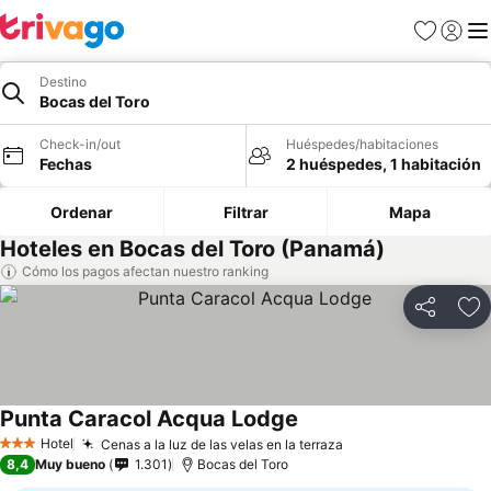
Favoritos
Iniciar 
Me
Destino
Bocas del Toro
Check-in/out
Huéspedes/habitaciones
Fechas
2 huéspedes, 1 habitación
Ordenar
Filtrar
Mapa
Hoteles en Bocas del Toro (Panamá)
Cómo los pagos afectan nuestro ranking
Compartir
Ag
Punta Caracol Acqua Lodge
Hotel
Cenas a la luz de las velas en la terraza
3 Estrellas
8,4
Muy bueno
1.301
Bocas del Toro