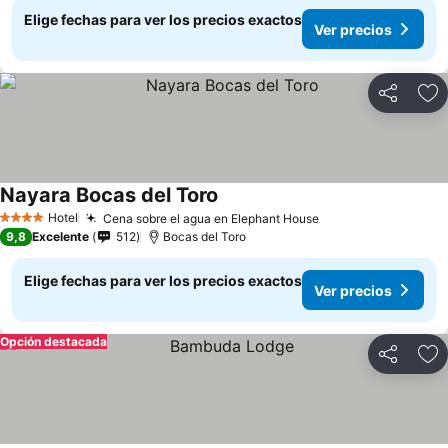
Elige fechas para ver los precios exactos
Ver precios
Compartir
Ag
Nayara Bocas del Toro
Hotel
Cena sobre el agua en Elephant House
4 Estrellas
9,8
Excelente
512
Bocas del Toro
Elige fechas para ver los precios exactos
Ver precios
Opción destacada
Compartir
Ag