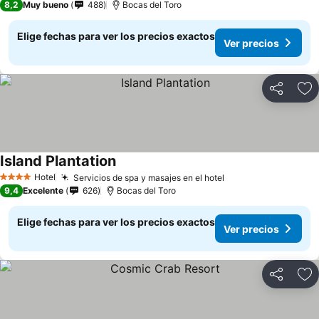
8,2
Muy bueno
488
Bocas del Toro
Elige fechas para ver los precios exactos
Ver precios
Compartir
Ag
Island Plantation
Hotel
Servicios de spa y masajes en el hotel
4 Estrellas
9,4
Excelente
626
Bocas del Toro
Elige fechas para ver los precios exactos
Ver precios
Compartir
Ag