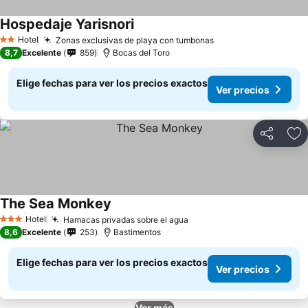
Hospedaje Yarisnori
Hotel
Zonas exclusivas de playa con tumbonas
2 Estrellas
8,7
Excelente
859
Bocas del Toro
Elige fechas para ver los precios exactos
Ver precios
Compartir
Ag
The Sea Monkey
Hotel
Hamacas privadas sobre el agua
3 Estrellas
8,6
Excelente
253
Bastimentos
Elige fechas para ver los precios exactos
Ver precios
Ver más