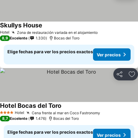
Skullys House
Hotel
Zona de restauración variada en el alojamiento
8,9
Excelente
1.330
Bocas del Toro
Elige fechas para ver los precios exactos
Ver precios
Compartir
Ag
Hotel Bocas del Toro
Hotel
Cena frente al mar en Coco Fastronomy
4 Estrellas
8,7
Excelente
1.476
Bocas del Toro
Elige fechas para ver los precios exactos
Ver precios