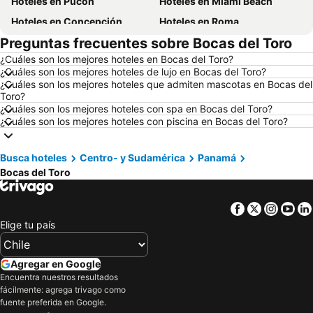
Hoteles en Pucón
Hoteles en Miami Beach
Hoteles en Concepción
Hoteles en Roma
Preguntas frecuentes sobre Bocas del Toro
Hoteles en La Serena
Hoteles en Puerto Montt
¿Cuáles son los mejores hoteles en Bocas del Toro?
Hoteles en Lima
Hoteles en Valdivia
¿Cuáles son los mejores hoteles de lujo en Bocas del Toro?
Hoteles en San Andrés
Hoteles en Búzios
¿Cuáles son los mejores hoteles que admiten mascotas en Bocas del
Toro?
Hoteles en Chillán
Hoteles en Arica
¿Cuáles son los mejores hoteles con spa en Bocas del Toro?
¿Cuáles son los mejores hoteles con piscina en Bocas del Toro?
Hoteles en Curazao
Hoteles en Chile
Hoteles en Región Metropolitana de Santiago
Hoteles en Chiloé
Busca hoteles
Centro- y Sudamérica
Panamá
Hoteles en Isla de Pascua
Hoteles en Asunción
Bocas del Toro
Hoteles en Cerdeña
Hoteles en Curicó
Hoteles en Provincia de Osorno
Hoteles en Jamaica
Facebook
Twitter
Insta
Yo
Hoteles en Lacio
Hoteles en Puerto Plata
Elige tu país
Hoteles en Región de Arica y Parinacota
Hoteles en Costa Rica
Agregar en Google
Hoteles en Colombia
Hoteles en Panamá
Encuentra nuestros resultados
Hoteles en Andalucía
Hoteles en Quintana Roo
fácilmente: agrega trivago como
fuente preferida en Google.
Hoteles en Prefectura Tokio