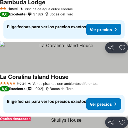
Bambuda Lodge
Hostel
Piscina de agua dulce enorme
2 Estrellas
9,0
Excelente
3.182
Bocas del Toro
Elige fechas para ver los precios exactos
Ver precios
Compartir
Ag
La Coralina Island House
Hotel
Varias piscinas con ambientes diferentes
5 Estrellas
8,9
Excelente
1.002
Bocas del Toro
Elige fechas para ver los precios exactos
Ver precios
Opción destacada
Compartir
Ag