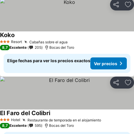
Compartir
Ag
Koko
Resort
Cabañas sobre el agua
3 Estrellas
8,7
Excelente
205
Bocas del Toro
Elige fechas para ver los precios exactos
Ver precios
Compartir
Ag
El Faro del Colibri
Hotel
Restaurante de temporada en el alojamiento
3 Estrellas
8,7
Excelente
595
Bocas del Toro