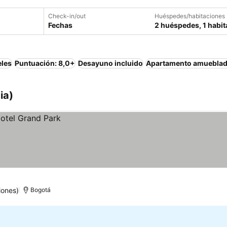
Check-in/out
Huéspedes/habitaciones
Fechas
2 huéspedes, 1 habit
eles
Puntuación: 8,0+
Desayuno incluido
Apartamento amuebla
ia)
iones)
Bogotá