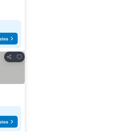
cios
Agregar a favoritos
Compartir
cios