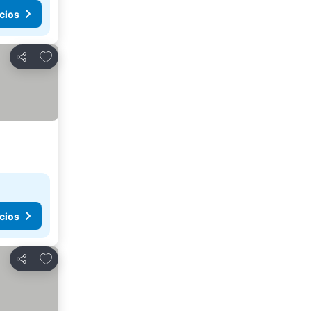
cios
Agregar a favoritos
Compartir
cios
Agregar a favoritos
Compartir