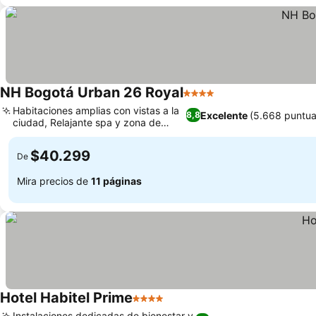
NH Bogotá Urban 26 Royal
4 Estrellas
Habitaciones amplias con vistas a la
Excelente
(5.668 puntua
8,8
ciudad, Relajante spa y zona de
bienestar
$40.299
De
Mira precios de
11 páginas
Hotel Habitel Prime
4 Estrellas
Instalaciones dedicadas de bienestar y