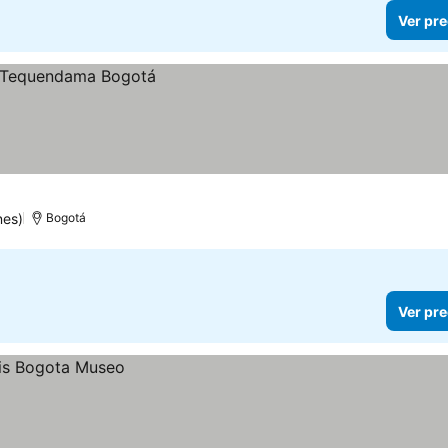
Ver pre
nes)
Bogotá
Ver pre