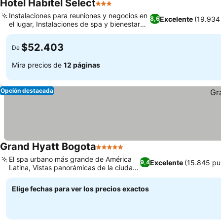
Hotel Habitel Select
3 Estrellas
Instalaciones para reuniones y negocios en
Excelente
(19.934
8,6
el lugar, Instalaciones de spa y bienestar
rejuvenecedoras
$52.403
De
Mira precios de
12 páginas
Opción destacada
Grand Hyatt Bogota
5 Estrellas
El spa urbano más grande de América
Excelente
(15.845 pu
9,4
Latina, Vistas panorámicas de la ciudad
y los Andes
Elige fechas para ver los precios exactos