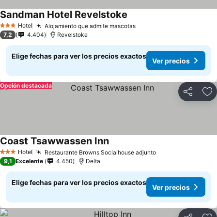
Sandman Hotel Revelstoke
Hotel
Alojamiento que admite mascotas
3 Estrellas
7,2
4.404
Revelstoke
Elige fechas para ver los precios exactos
Ver precios
Opción destacada
Compartir
Ag
Coast Tsawwassen Inn
Hotel
Restaurante Browns Socialhouse adjunto
3 Estrellas
9,1
Excelente
4.450
Delta
Elige fechas para ver los precios exactos
Ver precios