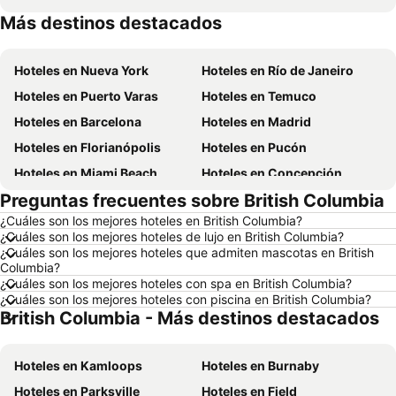
Más destinos destacados
Hoteles en Brasil
Hoteles en Curazao
Hoteles en Nueva York
Hoteles en Río de Janeiro
Hoteles en Puerto Varas
Hoteles en Temuco
Hoteles en Barcelona
Hoteles en Madrid
Hoteles en Florianópolis
Hoteles en Pucón
Hoteles en Miami Beach
Hoteles en Concepción
Preguntas frecuentes sobre British Columbia
Hoteles en Roma
Hoteles en La Serena
¿Cuáles son los mejores hoteles en British Columbia?
Hoteles en Puerto Montt
Hoteles en Lima
¿Cuáles son los mejores hoteles de lujo en British Columbia?
Hoteles en Valdivia
Hoteles en San Andrés
¿Cuáles son los mejores hoteles que admiten mascotas en British
Columbia?
Hoteles en Búzios
Hoteles en Chillán
¿Cuáles son los mejores hoteles con spa en British Columbia?
¿Cuáles son los mejores hoteles con piscina en British Columbia?
Hoteles en Arica
Hoteles en Río de Janeiro
British Columbia - Más destinos destacados
Hoteles en Chile
Hoteles en Región Metropolitana de Santiago
Hoteles en Chiloé
Hoteles en Isla de Pascua
Hoteles en Kamloops
Hoteles en Burnaby
Hoteles en Asunción
Hoteles en Cerdeña
Hoteles en Parksville
Hoteles en Field