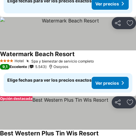
Elige fechas para ver los precios exactos
Ver precios
Compartir
Ag
Watermark Beach Resort
Hotel
Spa y bienestar de servicio completo
4 Estrellas
9,1
Excelente
5.543
Osoyoos
Elige fechas para ver los precios exactos
Ver precios
Opción destacada
Compartir
Ag
Best Western Plus Tin Wis Resort