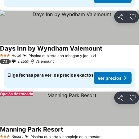
Compartir
Ag
Days Inn by Wyndham Valemount
Hotel
Piscina cubierta con tobogán y jacuzzi
3 Estrellas
7,1
2.255
Valemount
Elige fechas para ver los precios exactos
Ver precios
Opción destacada
Compartir
Ag
Manning Park Resort
Resort
Piscina cubierta y complejo de bienestar
3 Estrellas