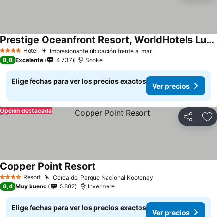
Prestige Oceanfront Resort, WorldHotels Luxury
Hotel
Impresionante ubicación frente al mar
4 Estrellas
8,8
Excelente
4.737
Sooke
Elige fechas para ver los precios exactos
Ver precios
Opción destacada
Compartir
Ag
Copper Point Resort
Resort
Cerca del Parque Nacional Kootenay
4 Estrellas
8,4
Muy bueno
5.882
Invermere
Elige fechas para ver los precios exactos
Ver precios