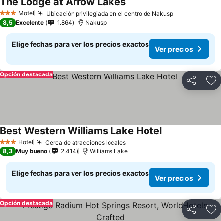
The Lodge at Arrow Lakes
Motel
Ubicación privilegiada en el centro de Nakusp
3 Estrellas
8,5
Excelente
1.864
Nakusp
Elige fechas para ver los precios exactos
Ver precios
Opción destacada
Compartir
Ag
Best Western Williams Lake Hotel
Hotel
Cerca de atracciones locales
3 Estrellas
8,3
Muy bueno
2.414
Williams Lake
Elige fechas para ver los precios exactos
Ver precios
Opción destacada
Compartir
Ag