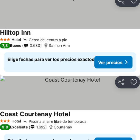
Compartir
Ag
Hilltop Inn
Hotel
Cerca del centro a pie
3 Estrellas
7,8
Bueno
3.630
Salmon Arm
Elige fechas para ver los precios exactos
Ver precios
Compartir
Ag
Coast Courtenay Hotel
Hotel
Piscina al aire libre de temporada
3 Estrellas
9,0
Excelente
1.692
Courtenay