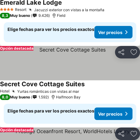
Emerald Lake Lodge
Resort
Jacuzzi exterior con vistas a la montaña
4 Estrellas
8,3
Muy bueno
9.426
Field
Elige fechas para ver los precios exactos
Ver precios
Opción destacada
Compartir
Ag
Secret Cove Cottage Suites
Hotel
Yurtas románticas con vistas al mar
8,0
Muy bueno
1.592
Halfmoon Bay
Elige fechas para ver los precios exactos
Ver precios
Opción destacada
Compartir
Ag