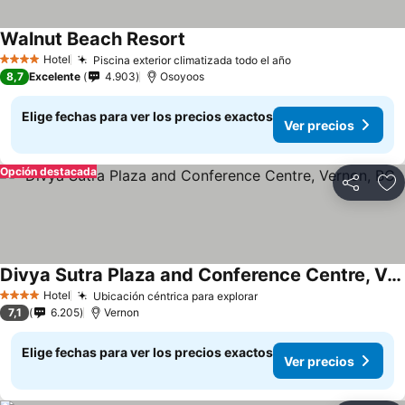
Walnut Beach Resort
Hotel
Piscina exterior climatizada todo el año
4 Estrellas
8,7
Excelente
4.903
Osoyoos
Elige fechas para ver los precios exactos
Ver precios
Opción destacada
Compartir
Ag
Divya Sutra Plaza and Conference Centre, Vernon, BC
Hotel
Ubicación céntrica para explorar
4 Estrellas
7,1
6.205
Vernon
Elige fechas para ver los precios exactos
Ver precios