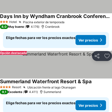
Days Inn by Wyndham Cranbrook Conference Centre
Hotel
Piscina exterior de temporada
3 Estrellas
8,0
Muy bueno
4.176
Cranbrook
Elige fechas para ver los precios exactos
Ver precios
Opción destacada
Compartir
Ag
Summerland Waterfront Resort & Spa
Resort
Ubicación frente al lago Okanagan
4 Estrellas
9,1
Excelente
4.411
Summerland
Elige fechas para ver los precios exactos
Ver precios