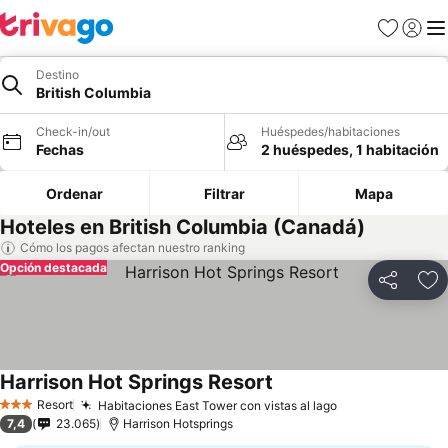
Favoritos
Iniciar 
Me
Destino
British Columbia
Check-in/out
Huéspedes/habitaciones
Fechas
2 huéspedes, 1 habitación
Ordenar
Filtrar
Mapa
Hoteles en British Columbia (Canadá)
Cómo los pagos afectan nuestro ranking
Opción destacada
Compartir
Ag
Harrison Hot Springs Resort
Resort
Habitaciones East Tower con vistas al lago
3 Estrellas
7,4
23.065
Harrison Hotsprings