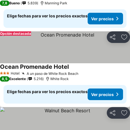
7,8
Bueno
5.839
Manning Park
Elige fechas para ver los precios exactos
Ver precios
Opción destacada
Compartir
Ag
Ocean Promenade Hotel
Hotel
A un paso de White Rock Beach
3 Estrellas
8,5
Excelente
5.216
White Rock
Elige fechas para ver los precios exactos
Ver precios
Compartir
Ag