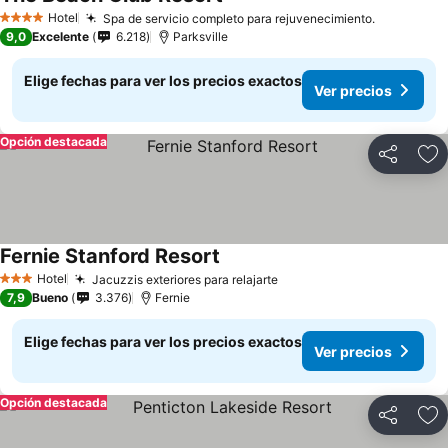
Hotel
Spa de servicio completo para rejuvenecimiento.
4 Estrellas
9,0
Excelente
6.218
Parksville
Elige fechas para ver los precios exactos
Ver precios
Opción destacada
Compartir
Ag
Fernie Stanford Resort
Hotel
Jacuzzis exteriores para relajarte
3 Estrellas
7,9
Bueno
3.376
Fernie
Elige fechas para ver los precios exactos
Ver precios
Opción destacada
Compartir
Ag