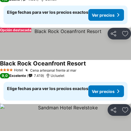
Elige fechas para ver los precios exactos
Ver precios
Opción destacada
Compartir
Ag
Black Rock Oceanfront Resort
Hotel
Cena artesanal frente al mar
4 Estrellas
9,0
Excelente
7.419
Ucluelet
Elige fechas para ver los precios exactos
Ver precios
Compartir
Ag