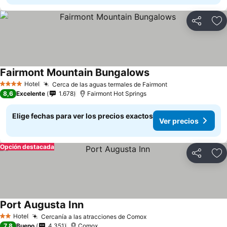
Compartir
Ag
Fairmont Mountain Bungalows
Hotel
Cerca de las aguas termales de Fairmont
4 Estrellas
8,6
Excelente
1.678
Fairmont Hot Springs
Elige fechas para ver los precios exactos
Ver precios
Opción destacada
Compartir
Ag
Port Augusta Inn
Hotel
Cercanía a las atracciones de Comox
2 Estrellas
7,8
Bueno
4.351
Comox