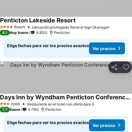
Penticton Lakeside Resort
Resort
Ubicación privilegiada frente al lago Okanagan
4 Estrellas
8,1
Muy bueno
4.850
Penticton
Elige fechas para ver los precios exactos
Ver precios
Compartir
Ag
Days Inn by Wyndham Penticton Conference Centre
Hotel
Restaurante en el hotel con oferta para ti
3 Estrellas
7,7
Bueno
4.785
Penticton
Elige fechas para ver los precios exactos
Ver precios