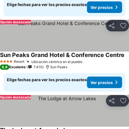
Elige fechas para ver los precios exactos
Ver precios
Opción destacada
Compartir
Ag
Sun Peaks Grand Hotel & Conference Centre
Resort
Ubicación céntrica en el pueblo
4 Estrellas
8,8
Excelente
7.410
Sun Peaks
Elige fechas para ver los precios exactos
Ver precios
Opción destacada
Compartir
Ag