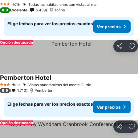
Hotel
Todas las habitaciones con vistas al mar
3 Estrellas
8,9
Excelente
5.439
Tofino
Elige fechas para ver los precios exactos
Ver precios
Opción destacada
Compartir
Ag
Pemberton Hotel
Hotel
Vistas panorámicas del monte Currie
3 Estrellas
6,9
1.713
Pemberton
Elige fechas para ver los precios exactos
Ver precios
Opción destacada
Compartir
Ag