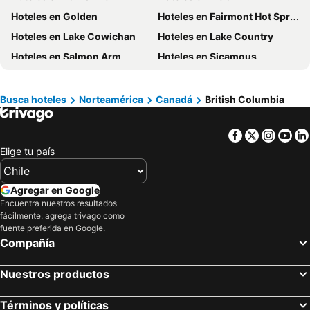
Hoteles en Curicó
Hoteles en Provincia de Osorno
Hoteles en Golden
Hoteles en Fairmont Hot Springs
Hoteles en Jamaica
Hoteles en Lacio
Hoteles en Lake Cowichan
Hoteles en Lake Country
Hoteles en Puerto Plata
Hoteles en Región de Arica y Parinacota
Hoteles en Salmon Arm
Hoteles en Sicamous
Hoteles en Costa Rica
Hoteles en Colombia
Hoteles en White Rock
Hoteles en Tofino
Hoteles en Panamá
Hoteles en Andalucía
Busca hoteles
Norteamérica
Canadá
British Columbia
Hoteles en Quintana Roo
Hoteles en Prefectura Tokio
Facebook
Twitter
Insta
Yo
Elige tu país
Agregar en Google
Encuentra nuestros resultados
fácilmente: agrega trivago como
fuente preferida en Google.
Compañía
Nuestros productos
Términos y políticas