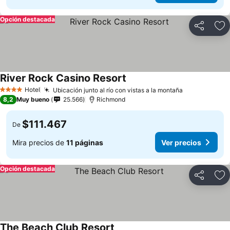
Opción destacada
Compartir
Ag
River Rock Casino Resort
Hotel
Ubicación junto al río con vistas a la montaña
4 Estrellas
8,2
Muy bueno
25.566
Richmond
$111.467
De
Mira precios de
11 páginas
Ver precios
Opción destacada
Compartir
Ag
The Beach Club Resort