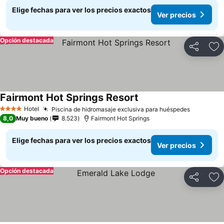
Elige fechas para ver los precios exactos
Ver precios
Opción destacada
Compartir
Ag
Fairmont Hot Springs Resort
Hotel
Piscina de hidromasaje exclusiva para huéspedes
4 Estrellas
8,0
Muy bueno
8.523
Fairmont Hot Springs
Elige fechas para ver los precios exactos
Ver precios
Opción destacada
Compartir
Ag