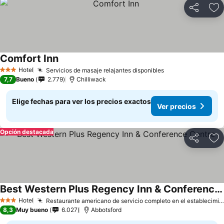
Compartir
Ag
Comfort Inn
Hotel
Servicios de masaje relajantes disponibles
3 Estrellas
7,7
Bueno
2.779
Chilliwack
Elige fechas para ver los precios exactos
Ver precios
Opción destacada
Compartir
Ag
Best Western Plus Regency Inn & Conference Centre
Hotel
Restaurante americano de servicio completo en el establecimiento
3 Estrellas
8,3
Muy bueno
6.027
Abbotsford