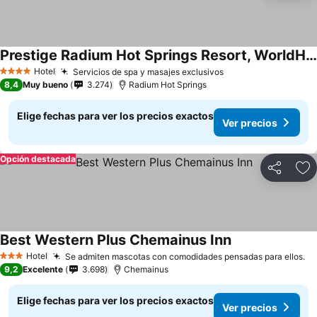
Prestige Radium Hot Springs Resort, WorldHotels Crafted
Hotel
Servicios de spa y masajes exclusivos
4 Estrellas
8,4
Muy bueno
3.274
Radium Hot Springs
Elige fechas para ver los precios exactos
Ver precios
Opción destacada
Compartir
Ag
Best Western Plus Chemainus Inn
Hotel
Se admiten mascotas con comodidades pensadas para ellos.
3 Estrellas
9,2
Excelente
3.698
Chemainus
Elige fechas para ver los precios exactos
Ver precios