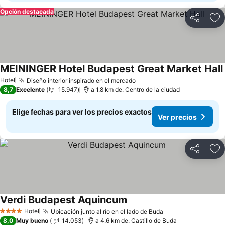
Opción destacada
Compartir
Ag
MEININGER Hotel Budapest Great Market Hall
Hotel
Diseño interior inspirado en el mercado
8,7
Excelente
15.947
a 1.8 km de: Centro de la ciudad
Elige fechas para ver los precios exactos
Ver precios
Compartir
Ag
Verdi Budapest Aquincum
Hotel
Ubicación junto al río en el lado de Buda
4 Estrellas
8,0
Muy bueno
14.053
a 4.6 km de: Castillo de Buda