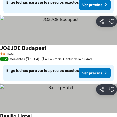
Elige fechas para ver los precios exactos
Ver precios
Compartir
Ag
JO&JOE Budapest
Hotel
2 Estrellas
9,2
Excelente
1.584
a 1.4 km de: Centro de la ciudad
Elige fechas para ver los precios exactos
Ver precios
Compartir
Ag
Basiliq Hotel