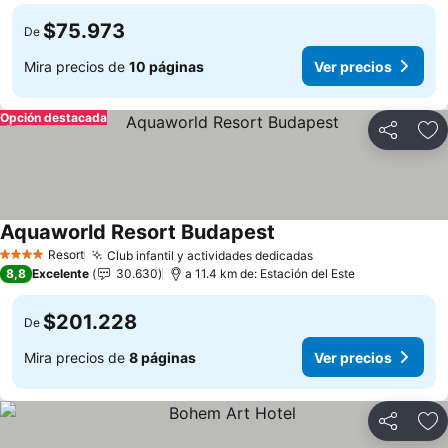
$75.973
De
Mira precios de
10 páginas
Ver precios
Opción destacada
Compartir
Ag
Aquaworld Resort Budapest
Resort
Club infantil y actividades dedicadas
4 Estrellas
8,8
Excelente
30.630
a 11.4 km de: Estación del Este
$201.228
De
Mira precios de
8 páginas
Ver precios
Compartir
Ag