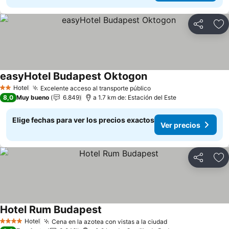
Compartir
Ag
easyHotel Budapest Oktogon
Hotel
Excelente acceso al transporte público
2 Estrellas
8,0
Muy bueno
6.849
a 1.7 km de: Estación del Este
Elige fechas para ver los precios exactos
Ver precios
Compartir
Ag
Hotel Rum Budapest
Hotel
Cena en la azotea con vistas a la ciudad
4 Estrellas