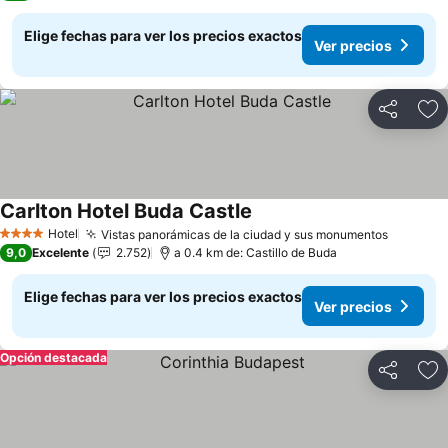
Elige fechas para ver los precios exactos
Ver precios
Compartir
Ag
Carlton Hotel Buda Castle
Hotel
Vistas panorámicas de la ciudad y sus monumentos
4 Estrellas
9,0
Excelente
2.752
a 0.4 km de: Castillo de Buda
Elige fechas para ver los precios exactos
Ver precios
Opción destacada
Compartir
Ag