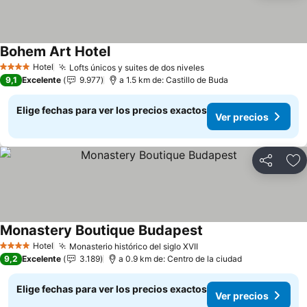
Bohem Art Hotel
Hotel
Lofts únicos y suites de dos niveles
4 Estrellas
9,1
Excelente
9.977
a 1.5 km de: Castillo de Buda
Elige fechas para ver los precios exactos
Ver precios
Compartir
Ag
Monastery Boutique Budapest
Hotel
Monasterio histórico del siglo XVII
4 Estrellas
9,2
Excelente
3.189
a 0.9 km de: Centro de la ciudad
Elige fechas para ver los precios exactos
Ver precios