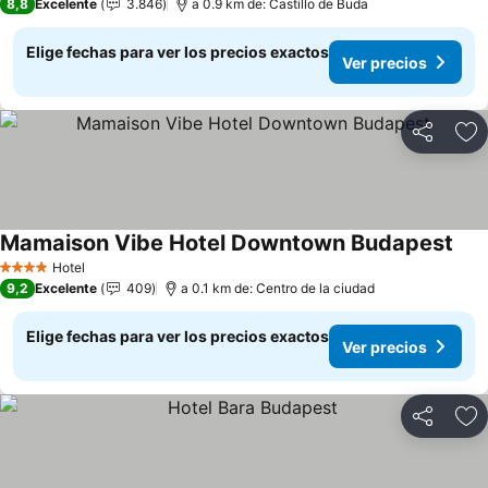
8,8
Excelente
3.846
a 0.9 km de: Castillo de Buda
Elige fechas para ver los precios exactos
Ver precios
Compartir
Ag
Mamaison Vibe Hotel Downtown Budapest
Hotel
4 Estrellas
9,2
Excelente
409
a 0.1 km de: Centro de la ciudad
Elige fechas para ver los precios exactos
Ver precios
Compartir
Ag