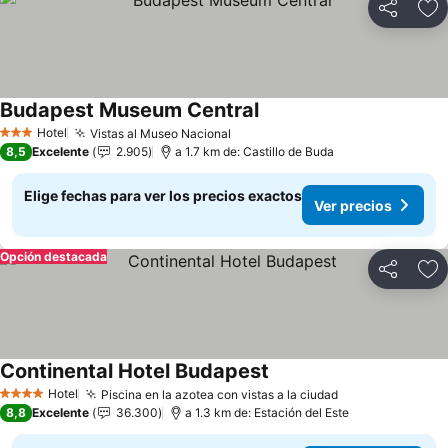
Compartir
Ag
Budapest Museum Central
Hotel
Vistas al Museo Nacional
3 Estrellas
8,5
Excelente
2.905
a 1.7 km de: Castillo de Buda
Elige fechas para ver los precios exactos
Ver precios
Opción destacada
Compartir
Ag
Continental Hotel Budapest
Hotel
Piscina en la azotea con vistas a la ciudad
4 Estrellas
8,8
Excelente
36.300
a 1.3 km de: Estación del Este