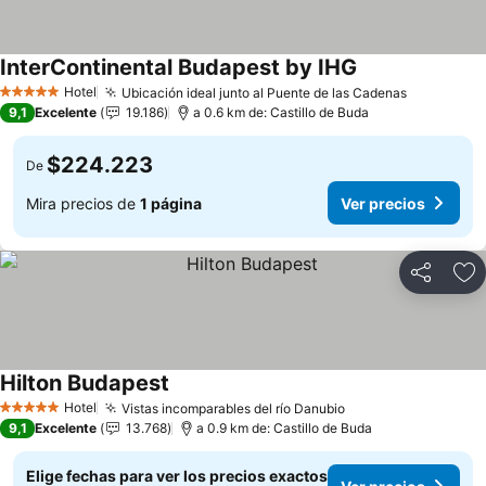
InterContinental Budapest by IHG
Hotel
Ubicación ideal junto al Puente de las Cadenas
5 Estrellas
9,1
Excelente
19.186
a 0.6 km de: Castillo de Buda
$224.223
De
Mira precios de
1 página
Ver precios
Compartir
Ag
Hilton Budapest
Hotel
Vistas incomparables del río Danubio
5 Estrellas
9,1
Excelente
13.768
a 0.9 km de: Castillo de Buda
Elige fechas para ver los precios exactos