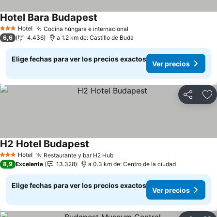
Hotel Bara Budapest
Hotel
Cocina húngara e internacional
3 Estrellas
6,6
4.436
a 1.2 km de: Castillo de Buda
Elige fechas para ver los precios exactos
Ver precios
Compartir
Ag
H2 Hotel Budapest
Hotel
Restaurante y bar H2 Hub
3 Estrellas
8,9
Excelente
13.328
a 0.3 km de: Centro de la ciudad
Elige fechas para ver los precios exactos
Ver precios