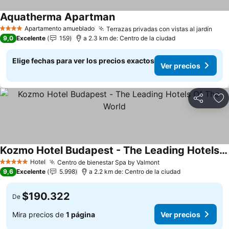
Aquatherma Apartman
Apartamento amueblado
Terrazas privadas con vistas al jardín
4 Estrellas
9,0
Excelente
159
a 2.3 km de: Centro de la ciudad
Elige fechas para ver los precios exactos
Ver precios
Compartir
Ag
Kozmo Hotel Budapest - The Leading Hotels Of The World
Hotel
Centro de bienestar Spa by Valmont
5 Estrellas
9,6
Excelente
5.998
a 2.2 km de: Centro de la ciudad
$190.322
De
Mira precios de
1 página
Ver precios