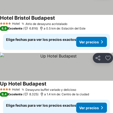
Hotel Bristol Budapest
Hotel
Atrio de desayuno acristalado
4 Estrellas
8,6
Excelente
6.816
a 0.5 km de: Estación del Este
Elige fechas para ver los precios exactos
Ver precios
Compartir
Ag
Up Hotel Budapest
Hotel
Desayuno buffet variado y delicioso
4 Estrellas
9,4
Excelente
8.325
a 1.4 km de: Centro de la ciudad
Elige fechas para ver los precios exactos
Ver precios