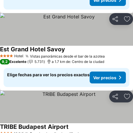
Ver precios
Compartir
Ag
Est Grand Hotel Savoy
Hotel
Vistas panorámicas desde el bar de la azotea
4 Estrellas
9,2
Excelente
5.731
a 1.7 km de: Centro de la ciudad
Elige fechas para ver los precios exactos
Ver precios
Compartir
Ag
TRIBE Budapest Airport