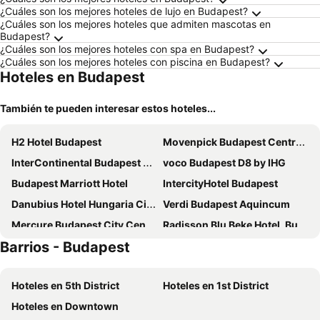
¿Cuáles son los mejores hoteles de lujo en Budapest?
¿Cuáles son los mejores hoteles que admiten mascotas en
Budapest?
¿Cuáles son los mejores hoteles con spa en Budapest?
¿Cuáles son los mejores hoteles con piscina en Budapest?
Hoteles en Budapest
También te pueden interesar estos hoteles...
H2 Hotel Budapest
Movenpick Budapest Centrum
InterContinental Budapest by IHG
voco Budapest D8 by IHG
Budapest Marriott Hotel
IntercityHotel Budapest
Danubius Hotel Hungaria City Center
Verdi Budapest Aquincum
Mercure Budapest City Center Hotel
Radisson Blu Beke Hotel, Budapest
Barrios - Budapest
Three Corners Hotel Anna
Novotel Budapest City
easyHotel Budapest Oktogon
Continental Hotel Budapest
Hoteles en 5th District
Hoteles en 1st District
Full Moon Budapest
Rumor Apartments
Hoteles en Downtown
Carlton Hotel Buda Castle
Benczur Hotel