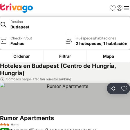
Favoritos
Iniciar 
Me
Destino
Budapest
Check-in/out
Huéspedes/habitaciones
Fechas
2 huéspedes, 1 habitación
Ordenar
Filtrar
Mapa
Hoteles en Budapest (Centro de Hungría,
Hungría)
Cómo los pagos afectan nuestro ranking
Compartir
Ag
Rumor Apartments
Hotel
3 Estrellas