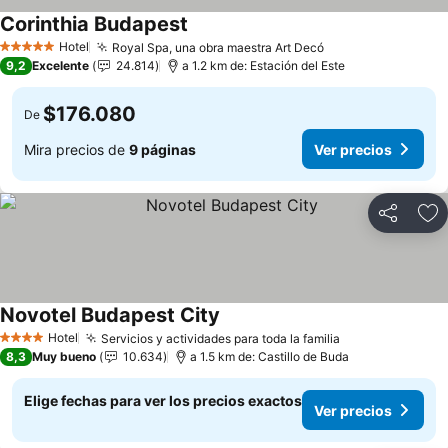
Corinthia Budapest
Hotel
Royal Spa, una obra maestra Art Decó
5 Estrellas
9,2
Excelente
24.814
a 1.2 km de: Estación del Este
$176.080
De
Mira precios de
9 páginas
Ver precios
Compartir
Ag
Novotel Budapest City
Hotel
Servicios y actividades para toda la familia
4 Estrellas
8,3
Muy bueno
10.634
a 1.5 km de: Castillo de Buda
Elige fechas para ver los precios exactos
Ver precios