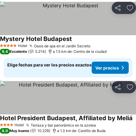
Compartir
Ag
Mystery Hotel Budapest
Hotel
Oasis de spa en el Jardín Secreto
5 Estrellas
9,4
Excelente
5.214
a 1.5 km de: Centro de la ciudad
Elige fechas para ver los precios exactos
Ver precios
Compartir
Ag
Hotel President Budapest, Affiliated by Meliá
Hotel
Terraza y bar panorámico en la azotea
4 Estrellas
8,0
Muy bueno
10.226
a 1.3 km de: Castillo de Buda