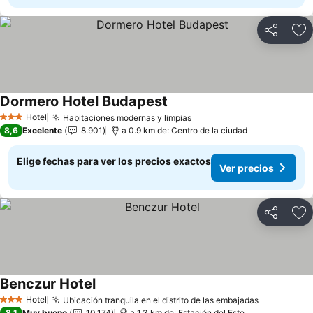
Compartir
Ag
Dormero Hotel Budapest
Hotel
Habitaciones modernas y limpias
3 Estrellas
8,6
Excelente
8.901
a 0.9 km de: Centro de la ciudad
Elige fechas para ver los precios exactos
Ver precios
Compartir
Ag
Benczur Hotel
Hotel
Ubicación tranquila en el distrito de las embajadas
3 Estrellas
8,1
Muy bueno
10.174
a 1.3 km de: Estación del Este