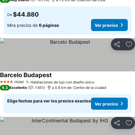
$44.880
De
Mira precios de
6 páginas
Ver precios
Compartir
Ag
Barcelo Budapest
Hotel
Habitaciones de lujo con diseño único
4 Estrellas
9,3
Excelente
7.651
a 0.6 km de: Centro de la ciudad
Elige fechas para ver los precios exactos
Ver precios
Compartir
Ag