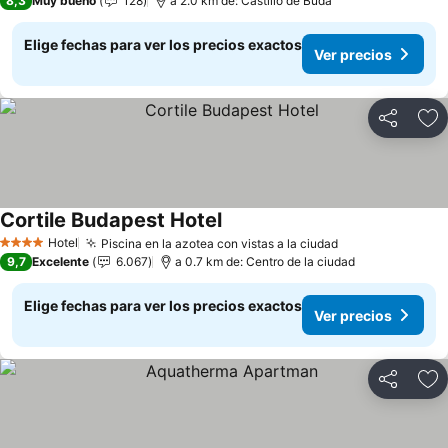
8,3
Muy bueno
128
a 2.0 km de: Castillo de Buda
Elige fechas para ver los precios exactos
Ver precios
Compartir
Ag
Cortile Budapest Hotel
Hotel
Piscina en la azotea con vistas a la ciudad
4 Estrellas
9,7
Excelente
6.067
a 0.7 km de: Centro de la ciudad
Elige fechas para ver los precios exactos
Ver precios
Compartir
Ag