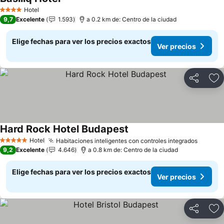
Hotel
4 Estrellas
9,7
Excelente
1.593
a 0.2 km de: Centro de la ciudad
Elige fechas para ver los precios exactos
Ver precios
Compartir
Ag
Hard Rock Hotel Budapest
Hotel
Habitaciones inteligentes con controles integrados
5 Estrellas
9,2
Excelente
4.646
a 0.8 km de: Centro de la ciudad
Elige fechas para ver los precios exactos
Ver precios
Compartir
Ag