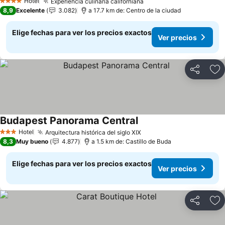
Hotel
Experiencia culinaria californiana
4 Estrellas
8,9
Excelente
3.082
a 17.7 km de: Centro de la ciudad
Elige fechas para ver los precios exactos
Ver precios
Compartir
Ag
Budapest Panorama Central
Hotel
Arquitectura histórica del siglo XIX
3 Estrellas
8,3
Muy bueno
4.877
a 1.5 km de: Castillo de Buda
Elige fechas para ver los precios exactos
Ver precios
Compartir
Ag