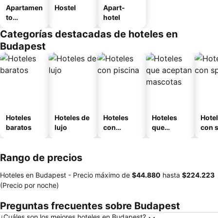
Apartamen
Hostel
Apart-
to
hotel
amueblad
Categorías destacadas de hoteles en
o
Budapest
Hoteles
Hoteles de
Hoteles
Hoteles
Hote
baratos
lujo
con
que
con 
piscina
aceptan
mascotas
Rango de precios
Hoteles en Budapest -
Precio máximo
de
‎$44.880
hasta
‎$224.223
(Precio por noche)
Preguntas frecuentes sobre Budapest
¿Cuáles son los mejores hoteles en Budapest?