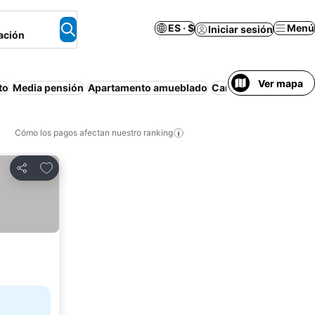
ES · $
Menú
Iniciar sesión
ación
Ver mapa
to
Media pensión
Apartamento amueblado
Cancelación gratuita
Cómo los pagos afectan nuestro ranking
Agregar a favoritos
Compartir