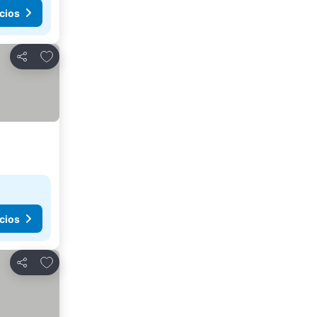
cios
Agregar a favoritos
Compartir
cios
Agregar a favoritos
Compartir