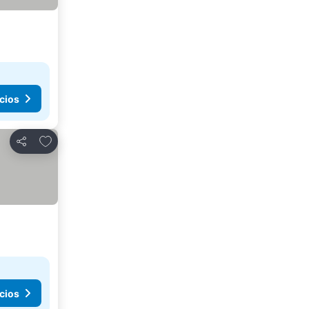
cios
Agregar a favoritos
Compartir
cios