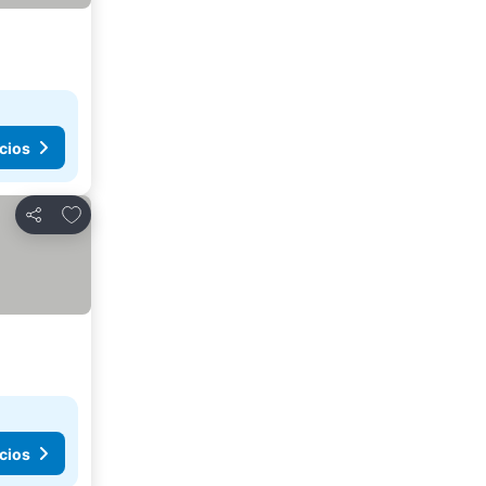
cios
Agregar a favoritos
Compartir
cios