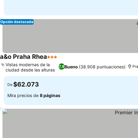
Opción destacada
a&o Praha Rhea
3 Estrellas
Vistas modernas de la
Bueno
(38.908 puntuaciones)
7,8
Pr
ciudad desde las alturas
$62.073
De
Mira precios de
8 páginas