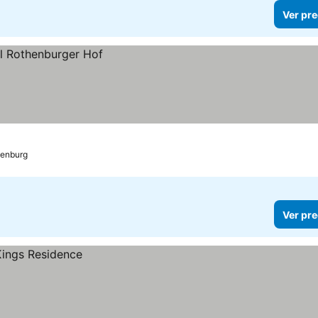
Ver pre
henburg
Ver pre