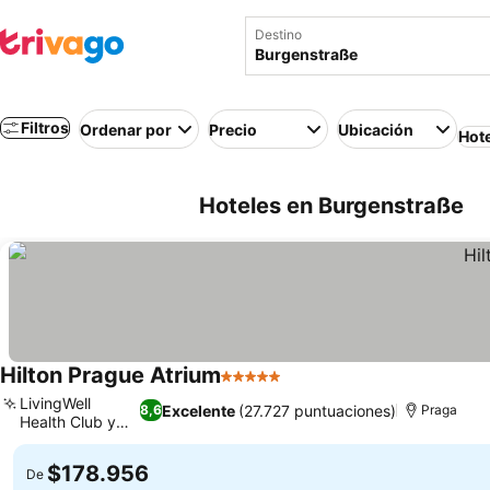
Destino
Filtros
Ordenar por
Precio
Ubicación
Hot
Hoteles en Burgenstraße
Hilton Prague Atrium
5 Estrellas
LivingWell
Excelente
(27.727 puntuaciones)
8,6
Praga
Health Club y
spa
$178.956
De