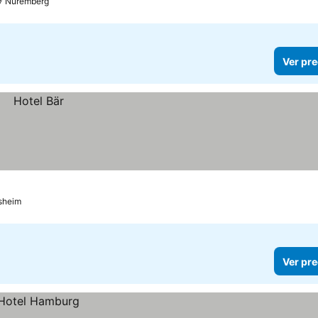
Núremberg
Ver pre
sheim
Ver pre