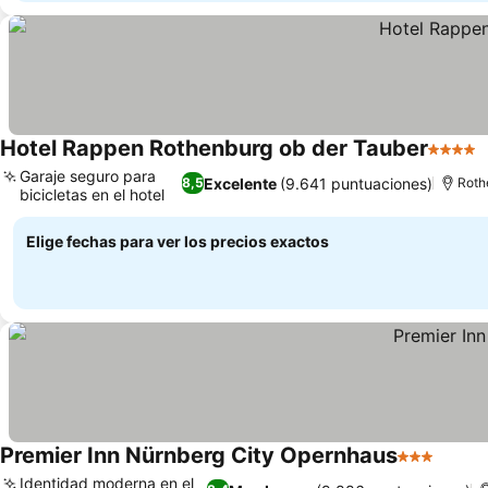
Hotel Rappen Rothenburg ob der Tauber
4 Estre
Garaje seguro para
Excelente
(9.641 puntuaciones)
8,5
Roth
bicicletas en el hotel
Elige fechas para ver los precios exactos
Premier Inn Nürnberg City Opernhaus
3 Estrellas
Identidad moderna en el