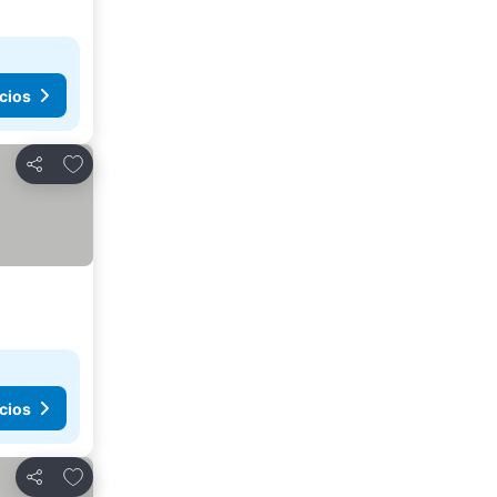
cios
Agregar a favoritos
Compartir
cios
Agregar a favoritos
Compartir