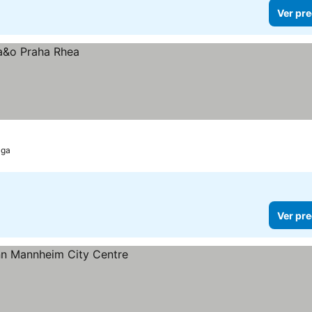
Ver pre
aga
Ver pre