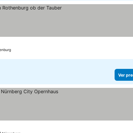
llas
enburg
Ver pre