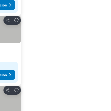
cios
Agregar a favoritos
Compartir
cios
Agregar a favoritos
Compartir