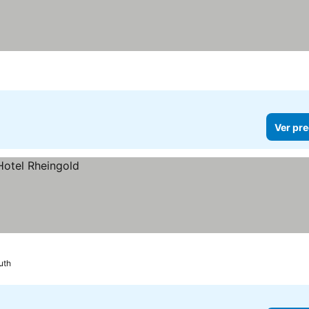
Ver pre
uth