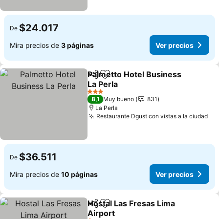
$24.017
De
Mira precios de
3 páginas
Ver precios
Palmetto Hotel Business
Compartir
Agregar a favoritos
La Perla
3 Estrellas
8,1
Muy bueno
831
La Perla
Restaurante Dgust con vistas a la ciudad
$36.511
De
Mira precios de
10 páginas
Ver precios
Hostal Las Fresas Lima
Compartir
Agregar a favoritos
Airport