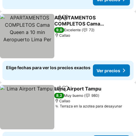
APARTAMENTOS
Compartir
Agregar a favoritos
COMPLETOS Cama
Queen a 10 min
9,0
Excelente
72
Aeropuerto Lima Per
Callao
Elige fechas para ver los precios exactos
Ver precios
Lima Airport Tampu
Compartir
Agregar a favoritos
8,2
Muy bueno
980
Callao
Terraza en la azotea para desayunar