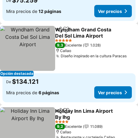
$75.259
De
Mira precios de
12 páginas
Ver precios
Wyndham Grand Costa
Compartir
Agregar a favoritos
Del Sol Lima Airport
5 Estrellas
9,3
Excelente
1.028
Callao
Diseño inspirado en la cultura Paracas
Opción destacada
$134.121
De
Mira precios de
6 páginas
Ver precios
Holiday Inn Lima Airport
Compartir
Agregar a favoritos
By Ihg
4 Estrellas
9,2
Excelente
11.089
Callao
Restaurante y coctelería Callao