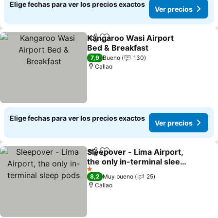
Elige fechas para ver los precios exactos
Ver precios
Kangaroo Wasi Airport
Compartir
Agregar a favoritos
Bed & Breakfast
7,9
Bueno
130
Callao
Elige fechas para ver los precios exactos
Ver precios
Sleepover - Lima Airport,
Compartir
Agregar a favoritos
the only in-terminal sleep
pods
1 Estrellas
8,2
Muy bueno
25
Callao