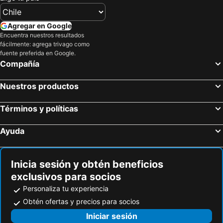
Hoteles en Curicó
Hoteles en Provincia de Osorno
Hoteles en Jamaica
Hoteles en Lacio
Agregar en Google
Hoteles en Puerto Plata
Hoteles en Región de Arica y Parinacota
Encuentra nuestros resultados
fácilmente: agrega trivago como
Hoteles en Costa Rica
Hoteles en Colombia
fuente preferida en Google.
Hoteles en Panamá
Hoteles en Andalucía
Compañía
Hoteles en Quintana Roo
Hoteles en Prefectura Tokio
Nuestros productos
Términos y políticas
Ayuda
Inicia sesión y obtén beneficios
exclusivos para socios
Personaliza tu experiencia
Obtén ofertas y precios para socios
Iniciar sesión