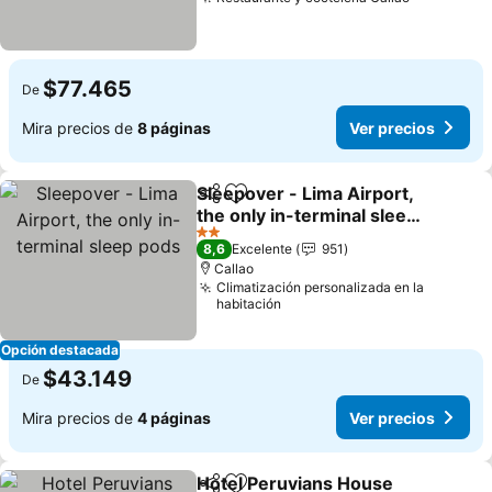
$77.465
De
Mira precios de
8 páginas
Ver precios
Sleepover - Lima Airport,
Compartir
Agregar a favoritos
the only in-terminal sleep
pods
2 Estrellas
8,6
Excelente
951
Callao
Climatización personalizada en la
habitación
Opción destacada
$43.149
De
Mira precios de
4 páginas
Ver precios
Hotel Peruvians House