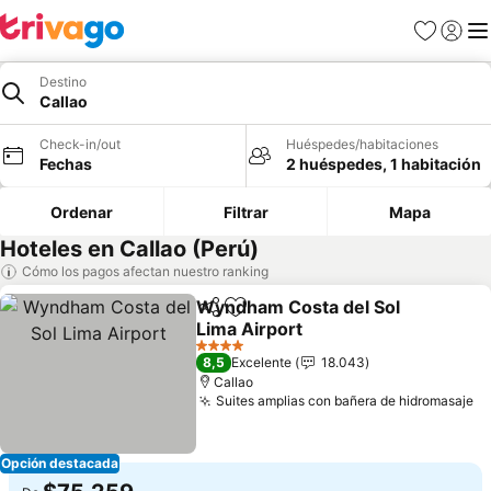
Favoritos
Iniciar 
Me
Destino
Callao
Check-in/out
Huéspedes/habitaciones
Fechas
2 huéspedes, 1 habitación
Ordenar
Filtrar
Mapa
Hoteles en Callao (Perú)
Cómo los pagos afectan nuestro ranking
Wyndham Costa del Sol
Compartir
Agregar a favoritos
Lima Airport
4 Estrellas
8,5
Excelente
18.043
Callao
Suites amplias con bañera de hidromasaje
Opción destacada