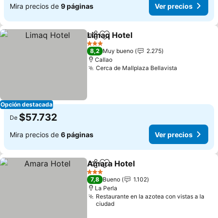
Mira precios de
9 páginas
Ver precios
Limaq Hotel
Compartir
Agregar a favoritos
3 Estrellas
8,2
Muy bueno
2.275
Callao
Cerca de Mallplaza Bellavista
Opción destacada
$57.732
De
Mira precios de
6 páginas
Ver precios
Amara Hotel
Compartir
Agregar a favoritos
3 Estrellas
7,8
Bueno
1.102
La Perla
Restaurante en la azotea con vistas a la
ciudad