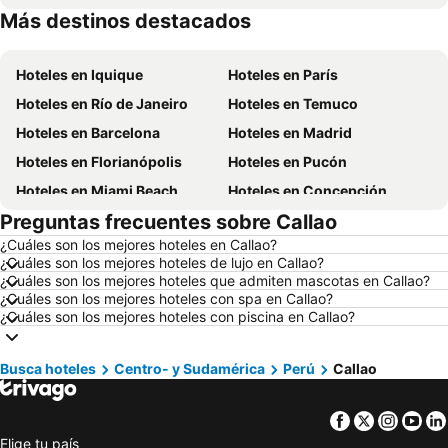
Más destinos destacados
Hoteles en Curazao
Hoteles en Región Metropolitana de Santiago
Hoteles en Iquique
Hoteles en París
Hoteles en Río de Janeiro
Hoteles en Temuco
Hoteles en Barcelona
Hoteles en Madrid
Hoteles en Florianópolis
Hoteles en Pucón
Hoteles en Miami Beach
Hoteles en Concepción
Preguntas frecuentes sobre Callao
Hoteles en Roma
Hoteles en La Serena
¿Cuáles son los mejores hoteles en Callao?
Hoteles en Puerto Montt
Hoteles en Lima
¿Cuáles son los mejores hoteles de lujo en Callao?
Hoteles en Valdivia
Hoteles en San Andrés
¿Cuáles son los mejores hoteles que admiten mascotas en Callao?
¿Cuáles son los mejores hoteles con spa en Callao?
Hoteles en Búzios
Hoteles en Chillán
¿Cuáles son los mejores hoteles con piscina en Callao?
Hoteles en Arica
Hoteles en Río de Janeiro
Hoteles en Brasil
Hoteles en Chile
Busca hoteles
Centro- y Sudamérica
Perú
Callao
Hoteles en Chiloé
Hoteles en Isla de Pascua
Facebook
Twitter
Insta
Yo
Hoteles en Asunción
Hoteles en Cerdeña
Elige tu país