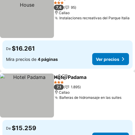
Compartir
Agregar a favoritos
3 Estrellas
7,4
95
Callao
Instalaciones recreativas del Parque Italia
$16.261
De
Mira precios de
4 páginas
Ver precios
Hotel Padama
Compartir
Agregar a favoritos
3 Estrellas
7,1
1.895
Callao
Bañeras de hidromasaje en las suites
$15.259
De