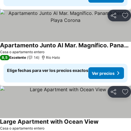
Compartir
Ag
Apartamento Junto Al Mar. Magnífico. Panamá Oeste. Playa Corona
Ver precios
Casa o apartamento entero
8,5
Excelente
14
Río Hato
Elige fechas para ver los precios exactos
Ver precios
Compartir
Ag
Large Apartment with Ocean View
Ver precios
Casa o apartamento entero