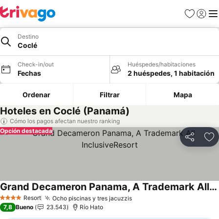
Favoritos
Iniciar 
Me
Destino
Coclé
Check-in/out
Huéspedes/habitaciones
Fechas
2 huéspedes, 1 habitación
Ordenar
Filtrar
Mapa
Hoteles en Coclé (Panamá)
Cómo los pagos afectan nuestro ranking
Opción destacada
Compartir
Ag
Grand Decameron Panama, A Trademark All InclusiveResort
Ver precios
Resort
Ocho piscinas y tres jacuzzis
Ver precios
4 Estrellas
7,8
Bueno
23.543
Río Hato