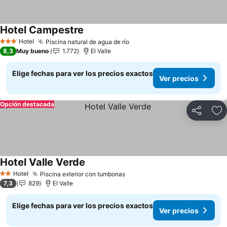
Hotel Campestre
Ver precios
Hotel
Piscina natural de agua de río
Ver precios
3 Estrellas
8,3
Muy bueno
1.772
El Valle
Elige fechas para ver los precios exactos
Ver precios
Opción destacada
Compartir
Ag
Hotel Valle Verde
Ver precios
Hotel
Piscina exterior con tumbonas
Ver precios
2 Estrellas
7,3
829
El Valle
Elige fechas para ver los precios exactos
Ver precios