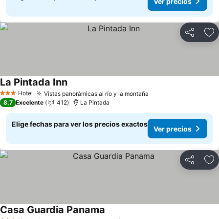
Ver precios
Compartir
Ag
La Pintada Inn
Ver precios
Hotel
Vistas panorámicas al río y la montaña
Ver precios
3 Estrellas
8,7
Excelente
412
La Pintada
Elige fechas para ver los precios exactos
Ver precios
Compartir
Ag
Casa Guardia Panama
Ver precios