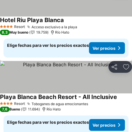
Hotel Riu Playa Blanca
Ver precios
Resort
Acceso exclusivo a la playa
Ver precios
4 Estrellas
8,3
Muy bueno
19.759
Río Hato
Elige fechas para ver los precios exactos
Ver precios
Compartir
Ag
Playa Blanca Beach Resort - All Inclusive
Ver pr
Resort
Toboganes de agua emocionantes
Ver precios
4 Estrellas
7,6
Bueno
11.694
Río Hato
Elige fechas para ver los precios exactos
Ver precios