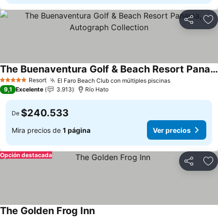
Compartir
Ag
The Buenaventura Golf & Beach Resort Panama, Autograph Collection
Ver precios
Resort
El Faro Beach Club con múltiples piscinas
Ver precios
5 Estrellas
9,1
Excelente
3.913
Río Hato
$240.533
De
Mira precios de
1 página
Ver precios
Opción destacada
Compartir
Ag
The Golden Frog Inn
Ver precios