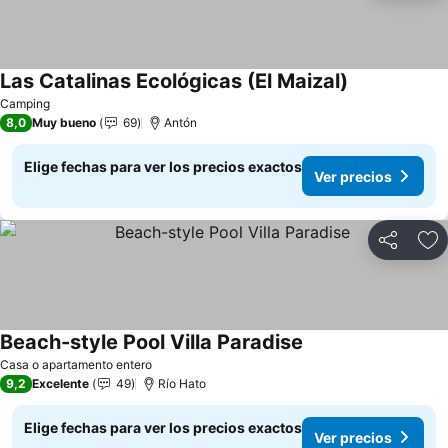
Las Catalinas Ecológicas (El Maizal)
Ver precios
Camping
8,0
Muy bueno
69
Antón
Elige fechas para ver los precios exactos
Ver precios
Compartir
Ag
Beach-style Pool Villa Paradise
Ver precios
Casa o apartamento entero
9,2
Excelente
49
Río Hato
Elige fechas para ver los precios exactos
Ver precios