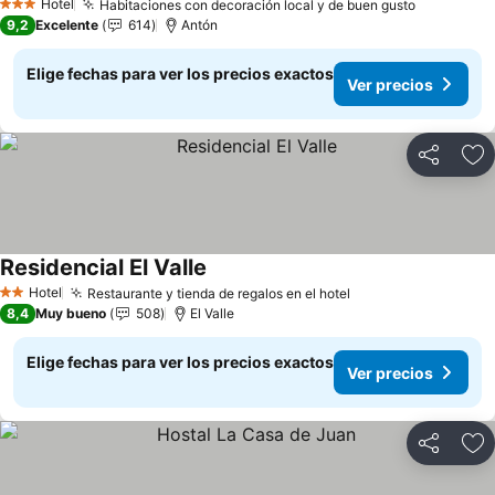
Hotel
Habitaciones con decoración local y de buen gusto
Ver preci
3 Estrellas
9,2
Excelente
614
Antón
Elige fechas para ver los precios exactos
Ver precios
Compartir
Ag
Residencial El Valle
Ver precios
Hotel
Restaurante y tienda de regalos en el hotel
Ver precios
2 Estrellas
8,4
Muy bueno
508
El Valle
Elige fechas para ver los precios exactos
Ver precios
Compartir
Ag