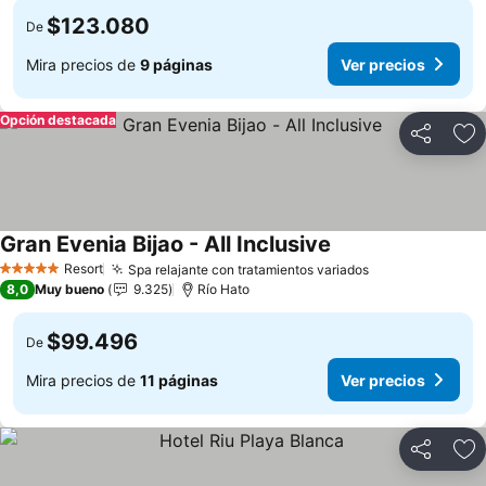
$123.080
De
Mira precios de
9 páginas
Ver precios
Opción destacada
Compartir
Ag
Gran Evenia Bijao - All Inclusive
Ver precios
Resort
Spa relajante con tratamientos variados
Ver precios
5 Estrellas
8,0
Muy bueno
9.325
Río Hato
$99.496
De
Mira precios de
11 páginas
Ver precios
Compartir
Ag