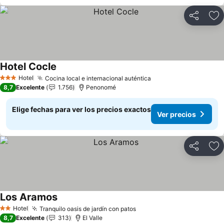
Compartir
Ag
Hotel Cocle
Ver precios
Hotel
Cocina local e internacional auténtica
Ver precios
3 Estrellas
8,7
Excelente
1.756
Penonomé
Elige fechas para ver los precios exactos
Ver precios
Compartir
Ag
Los Aramos
Ver precios
Hotel
Tranquilo oasis de jardín con patos
Ver precios
2 Estrellas
8,7
Excelente
313
El Valle