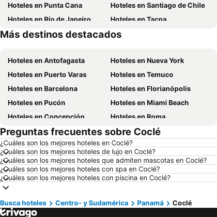
Hoteles en Punta Cana
Hoteles en Santiago de Chile
Hoteles en Río de Janeiro
Hoteles en Tacna
Más destinos destacados
Hoteles en Aruba
Hoteles en Brasil
Hoteles en Antofagasta
Hoteles en Nueva York
Hoteles en Puerto Varas
Hoteles en Temuco
Hoteles en Barcelona
Hoteles en Florianópolis
Hoteles en Pucón
Hoteles en Miami Beach
Hoteles en Concepción
Hoteles en Roma
Preguntas frecuentes sobre Coclé
Hoteles en La Serena
Hoteles en Puerto Montt
¿Cuáles son los mejores hoteles en Coclé?
Hoteles en Lima
Hoteles en Valdivia
¿Cuáles son los mejores hoteles de lujo en Coclé?
Hoteles en San Andrés
Hoteles en Búzios
¿Cuáles son los mejores hoteles que admiten mascotas en Coclé?
¿Cuáles son los mejores hoteles con spa en Coclé?
Hoteles en Chillán
Hoteles en Arica
¿Cuáles son los mejores hoteles con piscina en Coclé?
Hoteles en Curazao
Hoteles en Chile
Hoteles en Región Metropolitana de Santiago
Hoteles en Chiloé
Busca hoteles
Centro- y Sudamérica
Panamá
Coclé
Hoteles en Isla de Pascua
Hoteles en Asunción