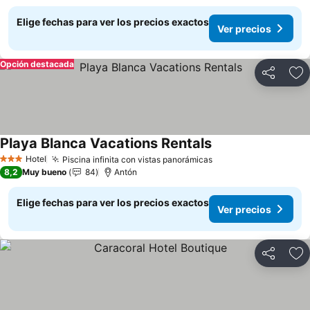
Elige fechas para ver los precios exactos
Ver precios
Opción destacada
Compartir
Ag
Playa Blanca Vacations Rentals
Ver precios
Hotel
Piscina infinita con vistas panorámicas
Ver precios
3 Estrellas
8,2
Muy bueno
84
Antón
Elige fechas para ver los precios exactos
Ver precios
Compartir
Ag