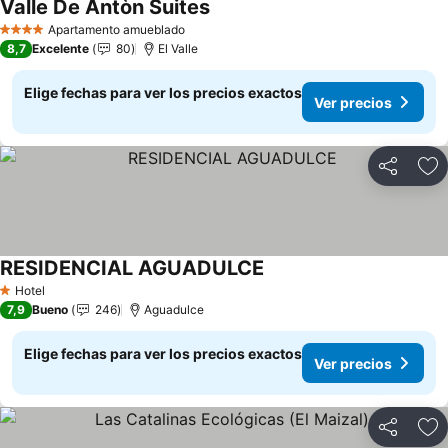
Valle De Antòn Suites
Ver precios
Apartamento amueblado
4 Estrellas
8,7
Excelente
80
El Valle
Elige fechas para ver los precios exactos
Ver precios
Compartir
Ag
RESIDENCIAL AGUADULCE
Ver precios
Hotel
1 Estrellas
7,9
Bueno
246
Aguadulce
Elige fechas para ver los precios exactos
Ver precios
Compartir
Ag