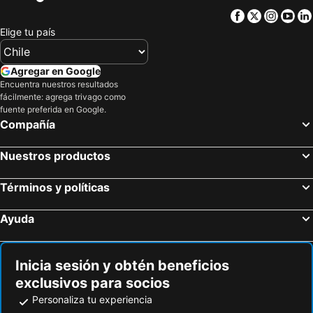
Facebook
Twitter
Insta
Yo
Hoteles en Cerdeña
Hoteles en Curicó
Elige tu país
Hoteles en Provincia de Osorno
Hoteles en Jamaica
Hoteles en Lacio
Hoteles en Puerto Plata
Agregar en Google
Hoteles en Región de Arica y Parinacota
Hoteles en Costa Rica
Encuentra nuestros resultados
fácilmente: agrega trivago como
Hoteles en Colombia
Hoteles en Panamá
fuente preferida en Google.
Hoteles en Andalucía
Hoteles en Quintana Roo
Compañía
Hoteles en Prefectura Tokio
Nuestros productos
Términos y políticas
Ayuda
Inicia sesión y obtén beneficios
exclusivos para socios
Personaliza tu experiencia