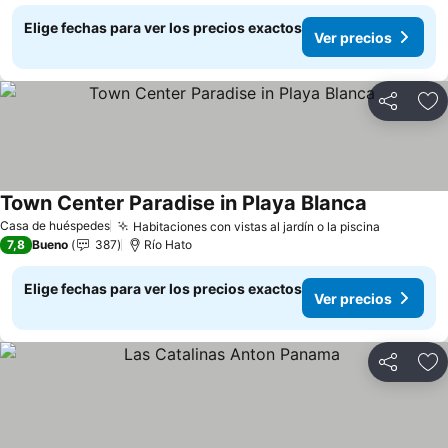
Elige fechas para ver los precios exactos
Ver precios
Compartir
Ag
Town Center Paradise in Playa Blanca
Ver precio
Casa de huéspedes
Habitaciones con vistas al jardín o la piscina
Ver prec
7,8
Bueno
387
Río Hato
Elige fechas para ver los precios exactos
Ver precios
Compartir
Ag