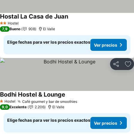
Hostal La Casa de Juan
Ver precios
Hostel
2 Estrellas
7,9
Bueno
908
El Valle
Elige fechas para ver los precios exactos
Ver precios
Compartir
Ag
Bodhi Hostel & Lounge
Ver precios
Hostel
Café gourmet y bar de smoothies
Ver precios
1 Estrellas
9,0
Excelente
2.206
El Valle
Elige fechas para ver los precios exactos
Ver precios