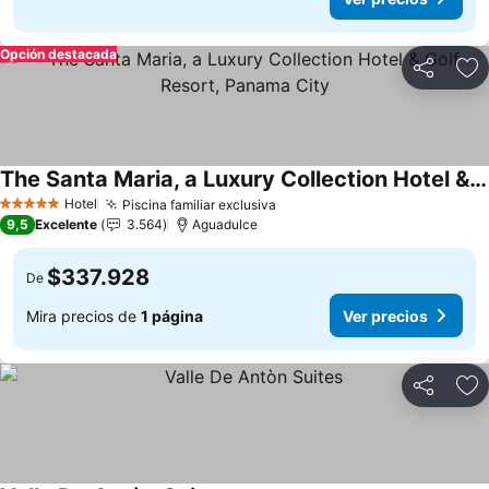
Opción destacada
Compartir
Ag
The Santa Maria, a Luxury Collection Hotel & Golf Resort, Panama City
Ver precios
Hotel
Piscina familiar exclusiva
Ver precios
5 Estrellas
9,5
Excelente
3.564
Aguadulce
$337.928
De
Mira precios de
1 página
Ver precios
Compartir
Ag