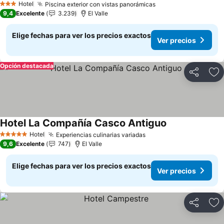
Hotel
Piscina exterior con vistas panorámicas
Ver precios
3 Estrellas
9,4
Excelente
3.239
El Valle
Elige fechas para ver los precios exactos
Ver precios
Opción destacada
Compartir
Ag
Hotel La Compañía Casco Antiguo
Ver precios
Hotel
Experiencias culinarias variadas
Ver precios
5 Estrellas
9,6
Excelente
747
El Valle
Elige fechas para ver los precios exactos
Ver precios
Compartir
Ag