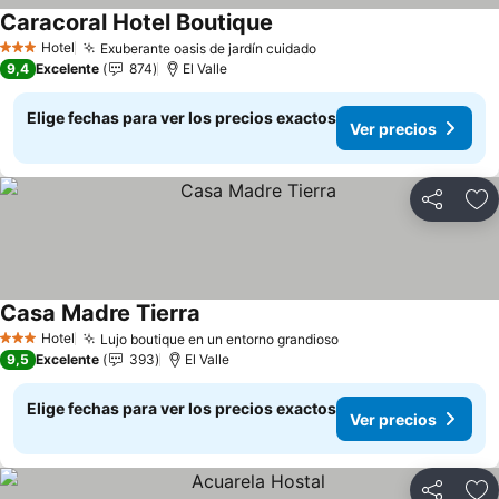
Caracoral Hotel Boutique
Ver precios
Hotel
Exuberante oasis de jardín cuidado
Ver precios
3 Estrellas
9,4
Excelente
874
El Valle
Elige fechas para ver los precios exactos
Ver precios
Compartir
Ag
Casa Madre Tierra
Ver precios
Hotel
Lujo boutique en un entorno grandioso
Ver precios
3 Estrellas
9,5
Excelente
393
El Valle
Elige fechas para ver los precios exactos
Ver precios