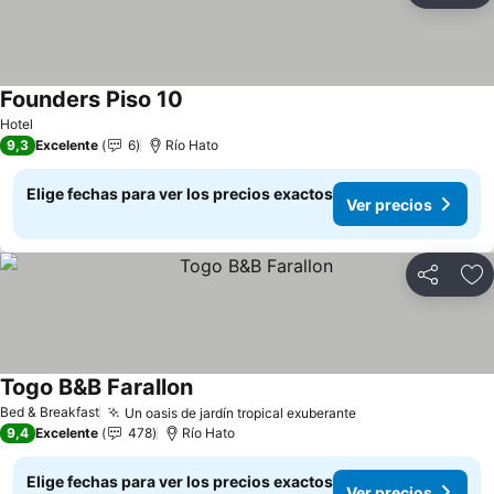
Founders Piso 10
Ver precios
Hotel
9,3
Excelente
6
Río Hato
Elige fechas para ver los precios exactos
Ver precios
Compartir
Ag
Togo B&B Farallon
Ver precios
Bed & Breakfast
Un oasis de jardín tropical exuberante
Ver precios
9,4
Excelente
478
Río Hato
Elige fechas para ver los precios exactos
Ver precios