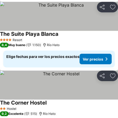
Compartir
Ag
The Suite Playa Blanca
Ver precios
Resort
4 Estrellas
8,4
Muy bueno
1.150
Río Hato
Elige fechas para ver los precios exactos
Ver precios
Compartir
Ag
The Corner Hostel
Ver precios
Hostel
2 Estrellas
9,2
Excelente
515
Río Hato