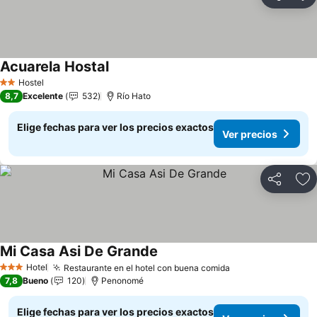
Compartir
Ag
Acuarela Hostal
Ver precios
Hostel
2 Estrellas
8,7
Excelente
532
Río Hato
Elige fechas para ver los precios exactos
Ver precios
Compartir
Ag
Mi Casa Asi De Grande
Ver precios
Hotel
Restaurante en el hotel con buena comida
Ver precios
3 Estrellas
7,8
Bueno
120
Penonomé
Elige fechas para ver los precios exactos