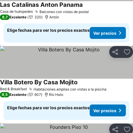
Las Catalinas Anton Panama
Ver precios
Casa de huéspedes
Balcones con vistas de postal
Ver precios
8,7
Excelente
320
Antón
Elige fechas para ver los precios exactos
Ver precios
Compartir
Ag
Villa Botero By Casa Mojito
Ver precios
Bed & Breakfast
Habitaciones amplias con vistas a la piscina
Ver precios
9,5
Excelente
607
Río Hato
Elige fechas para ver los precios exactos
Ver precios
Compartir
Ag