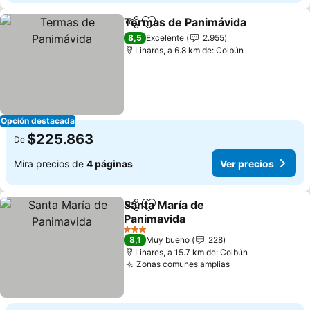
Termas de Panimávida
Compartir
Agregar a favoritos
8,5
Excelente
2.955
Linares, a 6.8 km de: Colbún
Opción destacada
$225.863
De
Mira precios de
4 páginas
Ver precios
Santa María de
Compartir
Agregar a favoritos
Panimavida
3 Estrellas
8,1
Muy bueno
228
Linares, a 15.7 km de: Colbún
Zonas comunes amplias