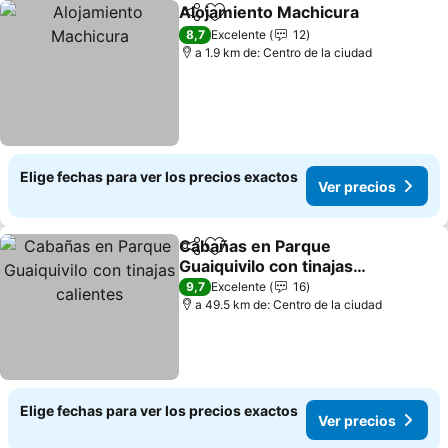
Alojamiento Machicura
Compartir
Agregar a favoritos
8,7
Excelente
12
a 1.9 km de: Centro de la ciudad
Elige fechas para ver los precios exactos
Ver precios
Cabañas en Parque
Compartir
Agregar a favoritos
Guaiquivilo con tinajas
calientes
9,7
Excelente
16
a 49.5 km de: Centro de la ciudad
Elige fechas para ver los precios exactos
Ver precios