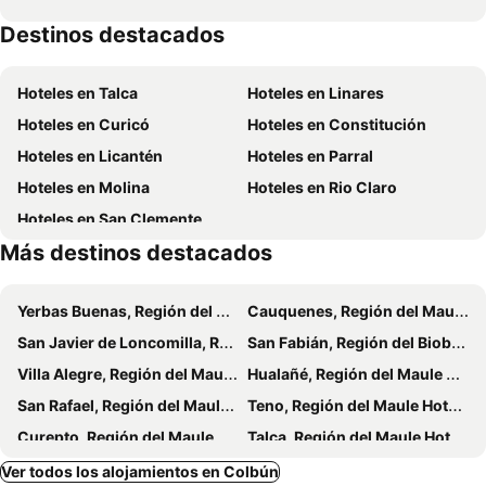
Destinos destacados
Hoteles en Talca
Hoteles en Linares
Hoteles en Curicó
Hoteles en Constitución
Hoteles en Licantén
Hoteles en Parral
Hoteles en Molina
Hoteles en Rio Claro
Hoteles en San Clemente
Más destinos destacados
Yerbas Buenas, Región del Maule Hoteles
Cauquenes, Región del Maule Hoteles
San Javier de Loncomilla, Región del Maule Hoteles
San Fabián, Región del Biobío Hoteles
Villa Alegre, Región del Maule Hoteles
Hualañé, Región del Maule Hoteles
San Rafael, Región del Maule Hoteles
Teno, Región del Maule Hoteles
Curepto, Región del Maule Hoteles
Talca, Región del Maule Hoteles
Santa Cruz, Región del Libertador General Bernardo O'Higgins Hoteles
Linares, Región del Maule Hoteles
Ver todos los alojamientos en Colbún