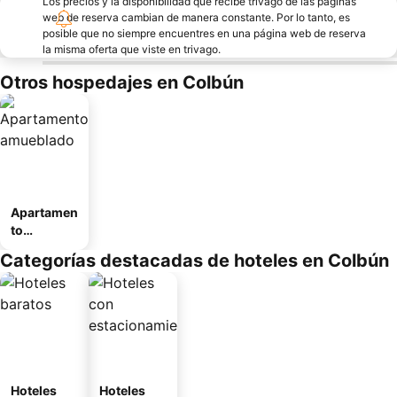
Los precios y la disponibilidad que recibe trivago de las páginas
web de reserva cambian de manera constante. Por lo tanto, es
posible que no siempre encuentres en una página web de reserva
la misma oferta que viste en trivago.
Otros hospedajes en Colbún
Apartamen
to
amueblad
Categorías destacadas de hoteles en Colbún
o
Hoteles
Hoteles