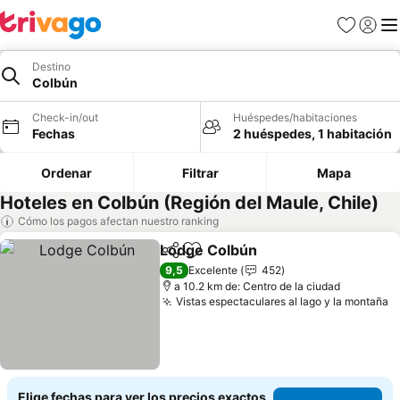
Favoritos
Iniciar 
Me
Destino
Colbún
Check-in/out
Huéspedes/habitaciones
Fechas
2 huéspedes, 1 habitación
Ordenar
Filtrar
Mapa
Hoteles en Colbún (Región del Maule, Chile)
Cómo los pagos afectan nuestro ranking
Lodge Colbún
Compartir
Agregar a favoritos
9,5
Excelente
452
a 10.2 km de: Centro de la ciudad
Vistas espectaculares al lago y la montaña
Elige fechas para ver los precios exactos