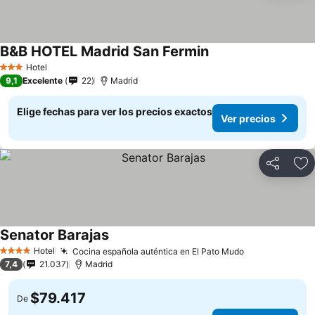
B&B HOTEL Madrid San Fermin
Hotel
3 Estrellas
9,1
Excelente
22
Madrid
Elige fechas para ver los precios exactos
Ver precios
Compartir
Ag
Senator Barajas
Hotel
Cocina española auténtica en El Pato Mudo
4 Estrellas
7,4
21.037
Madrid
$79.417
De