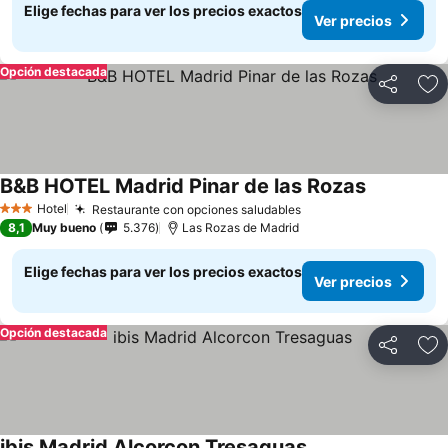
Elige fechas para ver los precios exactos
Ver precios
Opción destacada
Compartir
Ag
B&B HOTEL Madrid Pinar de las Rozas
Hotel
Restaurante con opciones saludables
3 Estrellas
8,1
Muy bueno
5.376
Las Rozas de Madrid
Elige fechas para ver los precios exactos
Ver precios
Opción destacada
Compartir
Ag
ibis Madrid Alcorcon Tresaguas