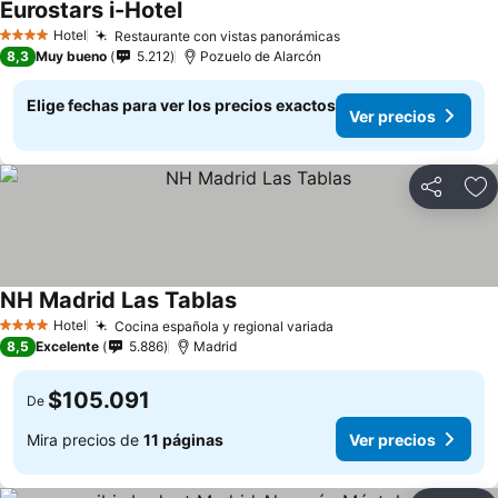
Eurostars i-Hotel
Hotel
Restaurante con vistas panorámicas
4 Estrellas
8,3
Muy bueno
5.212
Pozuelo de Alarcón
Elige fechas para ver los precios exactos
Ver precios
Compartir
Ag
NH Madrid Las Tablas
Hotel
Cocina española y regional variada
4 Estrellas
8,5
Excelente
5.886
Madrid
$105.091
De
Mira precios de
11 páginas
Ver precios