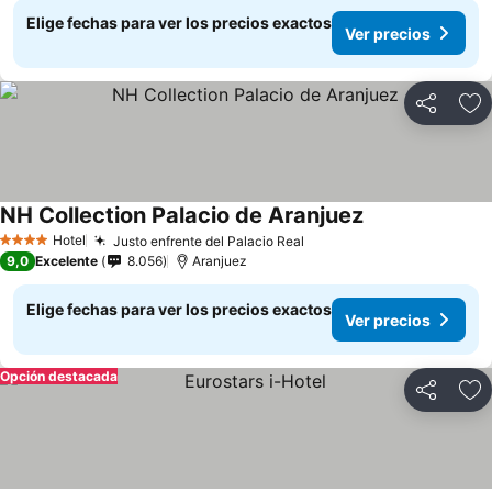
Elige fechas para ver los precios exactos
Ver precios
Compartir
Ag
NH Collection Palacio de Aranjuez
Hotel
Justo enfrente del Palacio Real
4 Estrellas
9,0
Excelente
8.056
Aranjuez
Elige fechas para ver los precios exactos
Ver precios
Opción destacada
Compartir
Ag