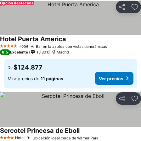
Opción destacada
Compartir
Ag
Hotel Puerta America
Hotel
Bar en la azotea con vistas panorámicas
5 Estrellas
8,5
Excelente
18.801
Madrid
$124.877
De
Mira precios de
11 páginas
Ver precios
Compartir
Ag
Sercotel Princesa de Eboli
Hotel
Ubicación ideal cerca de Warner Park
4 Estrellas