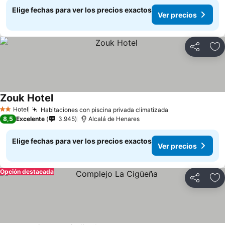
Elige fechas para ver los precios exactos
Ver precios
Compartir
Ag
Zouk Hotel
Hotel
Habitaciones con piscina privada climatizada
2 Estrellas
8,5
Excelente
3.945
Alcalá de Henares
Elige fechas para ver los precios exactos
Ver precios
Opción destacada
Compartir
Ag