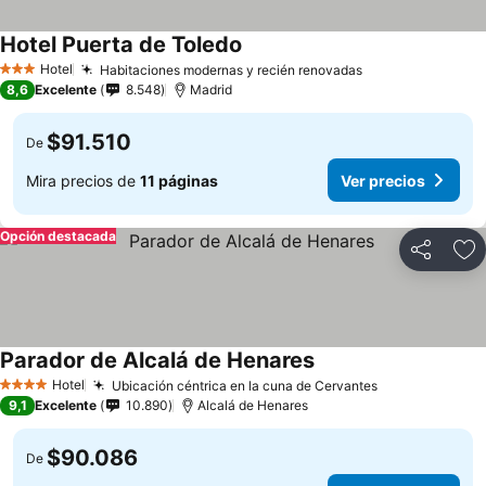
Hotel Puerta de Toledo
Hotel
Habitaciones modernas y recién renovadas
3 Estrellas
8,6
Excelente
8.548
Madrid
$91.510
De
Mira precios de
11 páginas
Ver precios
Opción destacada
Compartir
Ag
Parador de Alcalá de Henares
Hotel
Ubicación céntrica en la cuna de Cervantes
4 Estrellas
9,1
Excelente
10.890
Alcalá de Henares
$90.086
De