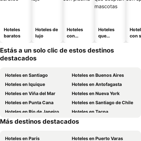
Hoteles
Hoteles de
Hoteles
Hoteles
Hote
baratos
lujo
con
que
con 
piscina
aceptan
mascotas
Estás a un solo clic de estos destinos
destacados
Hoteles en Santiago
Hoteles en Buenos Aires
Hoteles en Iquique
Hoteles en Antofagasta
Hoteles en Viña del Mar
Hoteles en Nueva York
Hoteles en Punta Cana
Hoteles en Santiago de Chile
Hoteles en Río de Janeiro
Hoteles en Tacna
Más destinos destacados
Hoteles en Curazao
Hoteles en Chile
Hoteles en París
Hoteles en Puerto Varas