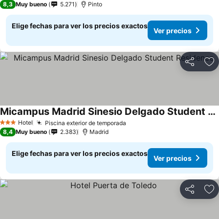
8,3
Muy bueno
5.271
Pinto
Elige fechas para ver los precios exactos
Ver precios
Compartir
Ag
Micampus Madrid Sinesio Delgado Student Residence
Hotel
Piscina exterior de temporada
3 Estrellas
8,4
Muy bueno
2.383
Madrid
Elige fechas para ver los precios exactos
Ver precios
Compartir
Ag