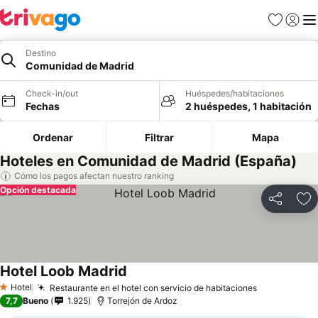
Favoritos
Iniciar 
Me
Destino
Comunidad de Madrid
Check-in/out
Huéspedes/habitaciones
Fechas
2 huéspedes, 1 habitación
Ordenar
Filtrar
Mapa
Hoteles en Comunidad de Madrid (España)
Cómo los pagos afectan nuestro ranking
Opción destacada
Compartir
Ag
Hotel Loob Madrid
Hotel
Restaurante en el hotel con servicio de habitaciones
1 Estrellas
7,7
Bueno
1.925
Torrejón de Ardoz