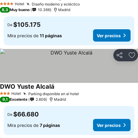
Hotel
Diseño moderno y ecléctico
4 Estrellas
8,3
Muy bueno
10.366
Madrid
$105.175
De
Mira precios de
11 páginas
Ver precios
Compartir
Ag
DWO Yuste Alcalá
Hotel
Parking disponible en el hotel
3 Estrellas
9,1
Excelente
2.606
Madrid
$66.680
De
Mira precios de
7 páginas
Ver precios