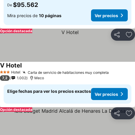
$95.562
De
Mira precios de
10 páginas
Ver precios
Opción destacada
Compartir
Ag
V Hotel
Hotel
Carta de servicio de habitaciones muy completa
3 Estrellas
7,2
1.002
Meco
Elige fechas para ver los precios exactos
Ver precios
Opción destacada
Compartir
Ag