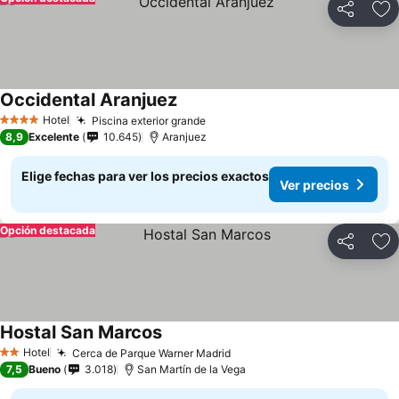
Compartir
Ag
Occidental Aranjuez
Hotel
Piscina exterior grande
4 Estrellas
8,9
Excelente
10.645
Aranjuez
Elige fechas para ver los precios exactos
Ver precios
Opción destacada
Compartir
Ag
Hostal San Marcos
Hotel
Cerca de Parque Warner Madrid
2 Estrellas
7,5
Bueno
3.018
San Martín de la Vega