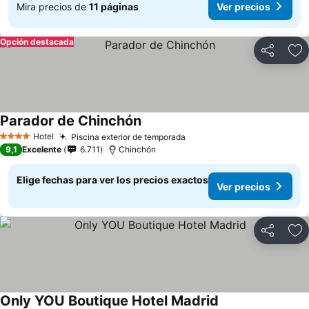
Mira precios de
11 páginas
Ver precios
Opción destacada
Compartir
Ag
Parador de Chinchón
Hotel
Piscina exterior de temporada
4 Estrellas
9,1
Excelente
6.711
Chinchón
Elige fechas para ver los precios exactos
Ver precios
Compartir
Ag
Only YOU Boutique Hotel Madrid