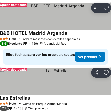
Opción destacada
Compartir
Ag
B&B HOTEL Madrid Arganda
Hotel
Admite mascotas con detalles especiales
3 Estrellas
8,6
Excelente
4.459
Arganda del Rey
Elige fechas para ver los precios exactos
Ver precios
Opción destacada
Compartir
Ag
Las Estrellas
Hotel
Cerca de Parque Warner Madrid
3 Estrellas
7,1
1.428
Ciempozuelos