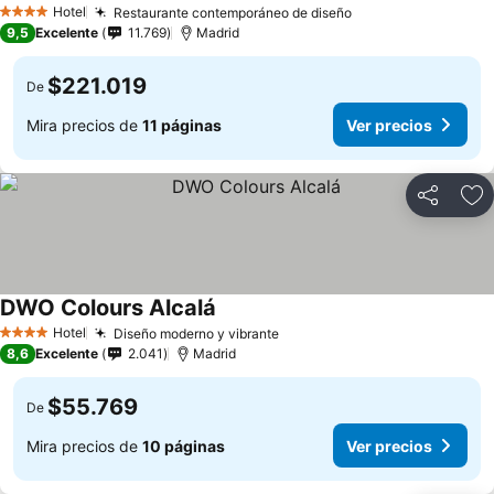
Hotel
Restaurante contemporáneo de diseño
4 Estrellas
9,5
Excelente
11.769
Madrid
$221.019
De
Mira precios de
11 páginas
Ver precios
Compartir
Ag
DWO Colours Alcalá
Hotel
Diseño moderno y vibrante
4 Estrellas
8,6
Excelente
2.041
Madrid
$55.769
De
Mira precios de
10 páginas
Ver precios