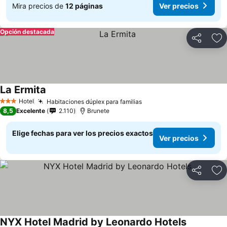
Mira precios de
12 páginas
Ver precios
Opción destacada
Compartir
Ag
La Ermita
Hotel
Habitaciones dúplex para familias
3 Estrellas
8,5
Excelente
2.110
Brunete
Elige fechas para ver los precios exactos
Ver precios
Compartir
Ag
NYX Hotel Madrid by Leonardo Hotels