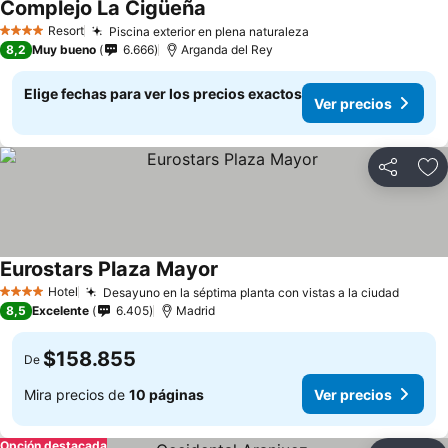
Complejo La Cigüeña
Resort
Piscina exterior en plena naturaleza
4 Estrellas
8,2
Muy bueno
6.666
Arganda del Rey
Elige fechas para ver los precios exactos
Ver precios
Compartir
Ag
Eurostars Plaza Mayor
Hotel
Desayuno en la séptima planta con vistas a la ciudad
4 Estrellas
8,5
Excelente
6.405
Madrid
$158.855
De
Mira precios de
10 páginas
Ver precios
Opción destacada