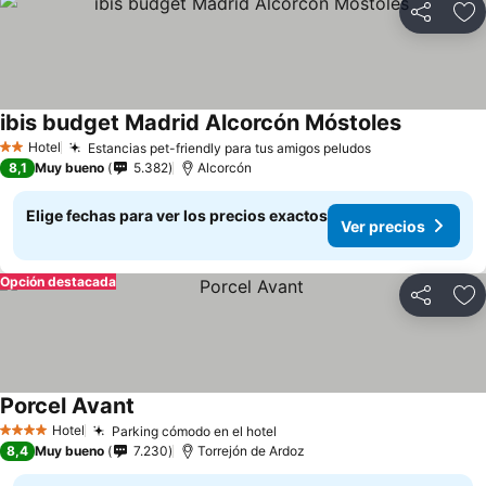
Compartir
Ag
ibis budget Madrid Alcorcón Móstoles
Hotel
Estancias pet-friendly para tus amigos peludos
2 Estrellas
8,1
Muy bueno
5.382
Alcorcón
Elige fechas para ver los precios exactos
Ver precios
Opción destacada
Compartir
Ag
Porcel Avant
Hotel
Parking cómodo en el hotel
4 Estrellas
8,4
Muy bueno
7.230
Torrejón de Ardoz