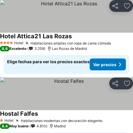
Compartir
Ag
Hotel Attica21 Las Rozas
Hotel
Habitaciones amplias con ropa de cama cómoda
4 Estrellas
8,6
Excelente
3.259
Las Rozas de Madrid
Elige fechas para ver los precios exactos
Ver precios
Compartir
Ag
Hostal Falfes
Hotel
Habitaciones modernas con decoración elegante.
1 Estrellas
8,4
Muy bueno
4.810
Madrid