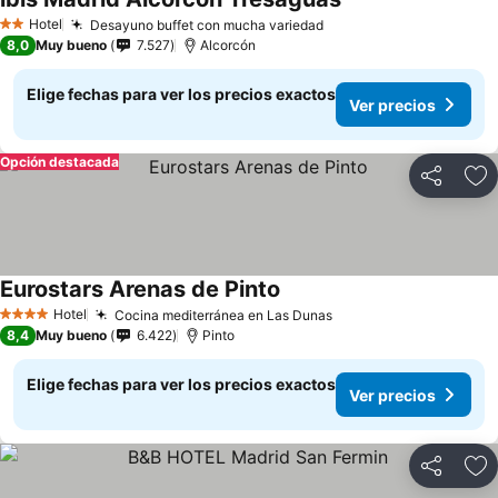
Hotel
Desayuno buffet con mucha variedad
2 Estrellas
8,0
Muy bueno
7.527
Alcorcón
Elige fechas para ver los precios exactos
Ver precios
Opción destacada
Compartir
Ag
Eurostars Arenas de Pinto
Hotel
Cocina mediterránea en Las Dunas
4 Estrellas
8,4
Muy bueno
6.422
Pinto
Elige fechas para ver los precios exactos
Ver precios
Compartir
Ag