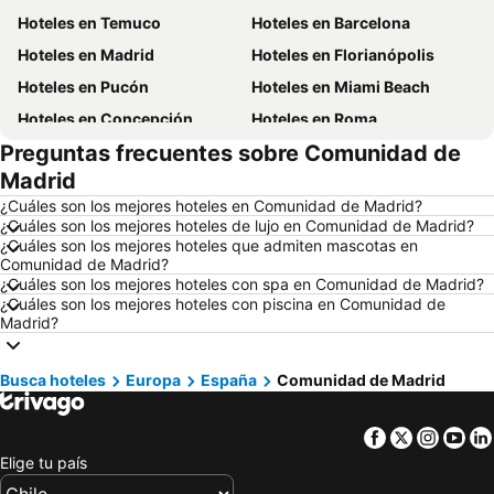
Hoteles en Temuco
Hoteles en Barcelona
Hoteles en Madrid
Hoteles en Florianópolis
Hoteles en Pucón
Hoteles en Miami Beach
Hoteles en Concepción
Hoteles en Roma
Preguntas frecuentes sobre Comunidad de
Hoteles en La Serena
Hoteles en Puerto Montt
Madrid
Hoteles en Lima
Hoteles en Valdivia
¿Cuáles son los mejores hoteles en Comunidad de Madrid?
Hoteles en San Andrés
Hoteles en Búzios
¿Cuáles son los mejores hoteles de lujo en Comunidad de Madrid?
¿Cuáles son los mejores hoteles que admiten mascotas en
Hoteles en Chillán
Hoteles en Arica
Comunidad de Madrid?
Hoteles en Aruba
Hoteles en Brasil
¿Cuáles son los mejores hoteles con spa en Comunidad de Madrid?
¿Cuáles son los mejores hoteles con piscina en Comunidad de
Hoteles en Región Metropolitana de Santiago
Hoteles en Chiloé
Madrid?
Hoteles en Isla de Pascua
Hoteles en Asunción
Hoteles en Cerdeña
Hoteles en Curicó
Busca hoteles
Europa
España
Comunidad de Madrid
Hoteles en Provincia de Osorno
Hoteles en Jamaica
Facebook
Twitter
Insta
Yo
Hoteles en Lacio
Hoteles en Puerto Plata
Elige tu país
Hoteles en Región de Arica y Parinacota
Hoteles en Costa Rica