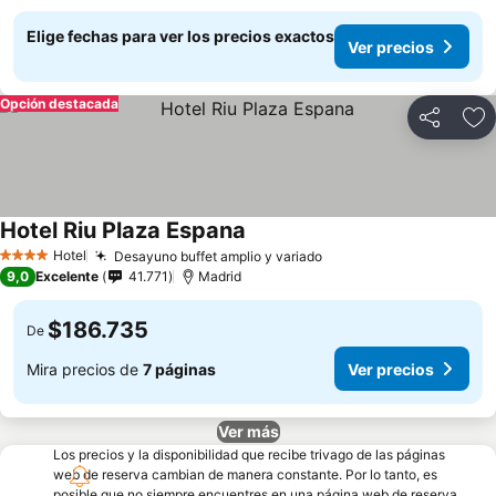
Elige fechas para ver los precios exactos
Ver precios
Opción destacada
Compartir
Ag
Hotel Riu Plaza Espana
Hotel
Desayuno buffet amplio y variado
4 Estrellas
9,0
Excelente
41.771
Madrid
$186.735
De
Mira precios de
7 páginas
Ver precios
Ver más
Los precios y la disponibilidad que recibe trivago de las páginas
web de reserva cambian de manera constante. Por lo tanto, es
posible que no siempre encuentres en una página web de reserva