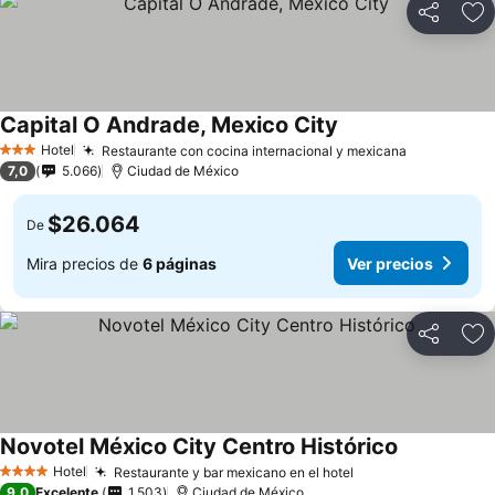
Compartir
Ag
Capital O Andrade, Mexico City
Hotel
Restaurante con cocina internacional y mexicana
3 Estrellas
7,0
5.066
Ciudad de México
$26.064
De
Mira precios de
6 páginas
Ver precios
Compartir
Ag
Novotel México City Centro Histórico
Hotel
Restaurante y bar mexicano en el hotel
4 Estrellas
9,0
Excelente
1.503
Ciudad de México