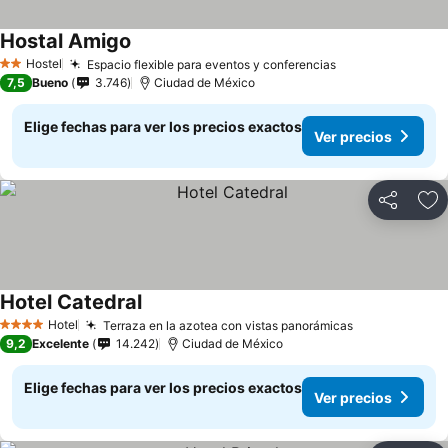
Hostal Amigo
Hostel
Espacio flexible para eventos y conferencias
2 Estrellas
7,5
Bueno
3.746
Ciudad de México
Elige fechas para ver los precios exactos
Ver precios
Compartir
Ag
Hotel Catedral
Hotel
Terraza en la azotea con vistas panorámicas
4 Estrellas
9,2
Excelente
14.242
Ciudad de México
Elige fechas para ver los precios exactos
Ver precios