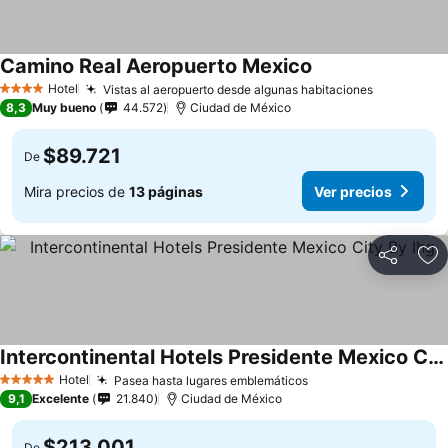
Camino Real Aeropuerto Mexico
Hotel
Vistas al aeropuerto desde algunas habitaciones
4 Estrellas
8,3
Muy bueno
44.572
Ciudad de México
$89.721
De
Mira precios de
13 páginas
Ver precios
Compartir
Ag
Intercontinental Hotels Presidente Mexico City By Ihg
Hotel
Pasea hasta lugares emblemáticos
5 Estrellas
9,1
Excelente
21.840
Ciudad de México
$213.001
De