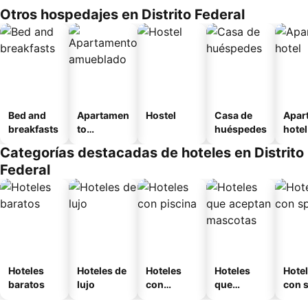
Otros hospedajes en Distrito Federal
Bed and
Apartamen
Hostel
Casa de
Apar
breakfasts
to
huéspedes
hotel
amueblad
Categorías destacadas de hoteles en Distrito
o
Federal
Hoteles
Hoteles de
Hoteles
Hoteles
Hote
baratos
lujo
con
que
con 
piscina
aceptan