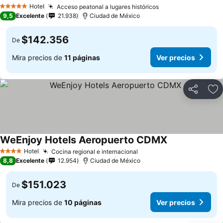
Hotel
Acceso peatonal a lugares históricos
5 Estrellas
9,5
Excelente
21.938
Ciudad de México
$142.356
De
Mira precios de
11 páginas
Ver precios
Compartir
Ag
WeEnjoy Hotels Aeropuerto CDMX
Hotel
Cocina regional e internacional
4 Estrellas
8,8
Excelente
12.954
Ciudad de México
$151.023
De
Mira precios de
10 páginas
Ver precios