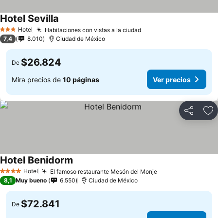
Hotel Sevilla
Hotel
Habitaciones con vistas a la ciudad
3 Estrellas
7,4
8.010
Ciudad de México
$26.824
De
Mira precios de
10 páginas
Ver precios
Compartir
Ag
Hotel Benidorm
Hotel
El famoso restaurante Mesón del Monje
4 Estrellas
8,1
Muy bueno
6.550
Ciudad de México
$72.841
De