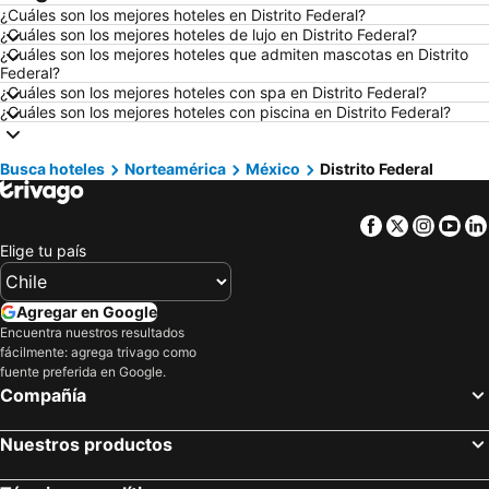
¿Cuáles son los mejores hoteles en Distrito Federal?
Hoteles en Lima
Hoteles en Valdivia
¿Cuáles son los mejores hoteles de lujo en Distrito Federal?
Hoteles en San Andrés
Hoteles en Búzios
¿Cuáles son los mejores hoteles que admiten mascotas en Distrito
Federal?
Hoteles en Chillán
Hoteles en Arica
¿Cuáles son los mejores hoteles con spa en Distrito Federal?
¿Cuáles son los mejores hoteles con piscina en Distrito Federal?
Hoteles en Curazao
Hoteles en Chile
Hoteles en Región Metropolitana de Santiago
Hoteles en Chiloé
Busca hoteles
Norteamérica
México
Distrito Federal
Hoteles en Isla de Pascua
Hoteles en Asunción
Hoteles en Cerdeña
Hoteles en Curicó
Facebook
Twitter
Insta
Yo
Hoteles en Provincia de Osorno
Hoteles en Jamaica
Elige tu país
Hoteles en Lacio
Hoteles en Puerto Plata
Hoteles en Región de Arica y Parinacota
Hoteles en Costa Rica
Agregar en Google
Encuentra nuestros resultados
Hoteles en Colombia
Hoteles en Panamá
fácilmente: agrega trivago como
Hoteles en Andalucía
Hoteles en Quintana Roo
fuente preferida en Google.
Compañía
Hoteles en Prefectura Tokio
Nuestros productos