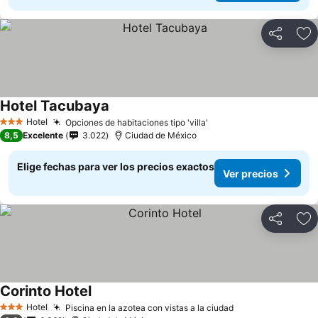
Compartir
Ag
Hotel Tacubaya
Hotel
Opciones de habitaciones tipo 'villa'
3 Estrellas
8,5
Excelente
3.022
Ciudad de México
Elige fechas para ver los precios exactos
Ver precios
Compartir
Ag
Corinto Hotel
Hotel
Piscina en la azotea con vistas a la ciudad
3 Estrellas