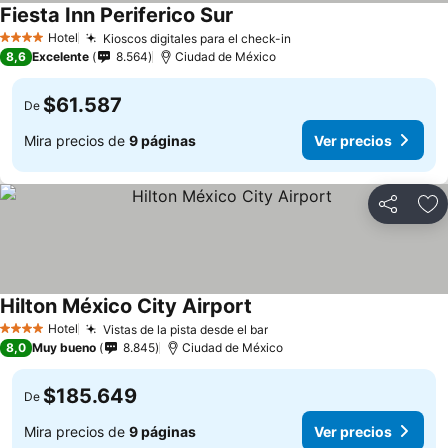
Fiesta Inn Periferico Sur
Hotel
Kioscos digitales para el check-in
4 Estrellas
8,6
Excelente
8.564
Ciudad de México
$61.587
De
Mira precios de
9 páginas
Ver precios
Compartir
Ag
Hilton México City Airport
Hotel
Vistas de la pista desde el bar
4 Estrellas
8,0
Muy bueno
8.845
Ciudad de México
$185.649
De
Mira precios de
9 páginas
Ver precios