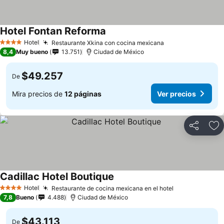
Hotel Fontan Reforma
Hotel
Restaurante Xkina con cocina mexicana
4 Estrellas
8,4
Muy bueno
13.751
Ciudad de México
$49.257
De
Mira precios de
12 páginas
Ver precios
Compartir
Ag
Cadillac Hotel Boutique
Hotel
Restaurante de cocina mexicana en el hotel
4 Estrellas
7,8
Bueno
4.488
Ciudad de México
$43.113
De