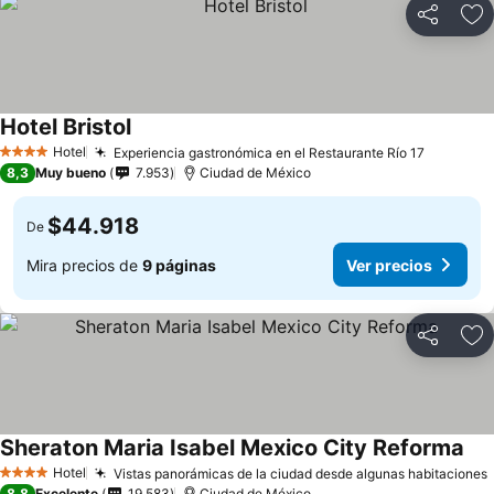
Compartir
Ag
Hotel Bristol
Hotel
Experiencia gastronómica en el Restaurante Río 17
4 Estrellas
8,3
Muy bueno
7.953
Ciudad de México
$44.918
De
Mira precios de
9 páginas
Ver precios
Compartir
Ag
Sheraton Maria Isabel Mexico City Reforma
Hotel
Vistas panorámicas de la ciudad desde algunas habitaciones
4 Estrellas
8,8
Excelente
19.583
Ciudad de México