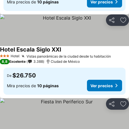
Mira precios de
10 páginas
Ver precios
Compartir
Ag
Hotel Escala Siglo XXI
Hotel
Vistas panorámicas de la ciudad desde tu habitación
3 Estrellas
8,8
Excelente
3.388
Ciudad de México
$26.750
De
Mira precios de
10 páginas
Ver precios
Compartir
Ag