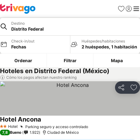
Favoritos
Iniciar 
Me
Destino
Distrito Federal
Check-in/out
Huéspedes/habitaciones
Fechas
2 huéspedes, 1 habitación
Ordenar
Filtrar
Mapa
Hoteles en Distrito Federal (México)
Cómo los pagos afectan nuestro ranking
Compartir
Ag
Hotel Ancona
Hotel
Parking seguro y acceso controlado
2 Estrellas
7,8
Bueno
1.922
Ciudad de México