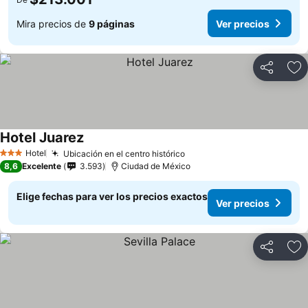
Mira precios de
9 páginas
Ver precios
Compartir
Ag
Hotel Juarez
Hotel
Ubicación en el centro histórico
3 Estrellas
8,6
Excelente
3.593
Ciudad de México
Elige fechas para ver los precios exactos
Ver precios
Compartir
Ag