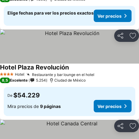
Elige fechas para ver los precios exactos
Ver precios
Compartir
Ag
Hotel Plaza Revolución
Hotel
Restaurante y bar lounge en el hotel
4 Estrellas
8,5
Excelente
5.254
Ciudad de México
$54.229
De
Mira precios de
9 páginas
Ver precios
Compartir
Ag