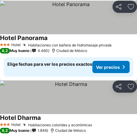
Compartir
Ag
Hotel Panorama
Hotel
Habitaciones con bañera de hidromasaje privada
3 Estrellas
8,2
Muy bueno
4.460
Ciudad de México
Elige fechas para ver los precios exactos
Ver precios
Compartir
Ag
Hotel Dharma
Hotel
Habitaciones coloridas y económicas
3 Estrellas
8,2
Muy bueno
1.846
Ciudad de México