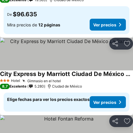
$96.635
De
Mira precios de
12 páginas
Ver precios
Compartir
Ag
City Express by Marriott Ciudad De México La Raza
Hotel
Gimnasio en el hotel
3 Estrellas
8,7
Excelente
5.280
Ciudad de México
Elige fechas para ver los precios exactos
Ver precios
Compartir
Ag