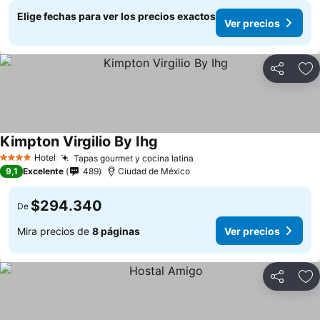
Elige fechas para ver los precios exactos
Ver precios
Compartir
Ag
Kimpton Virgilio By Ihg
Hotel
Tapas gourmet y cocina latina
4 Estrellas
9,1
Excelente
489
Ciudad de México
$294.340
De
Mira precios de
8 páginas
Ver precios
Compartir
Ag