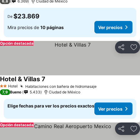
6,8
6.369
Ciudad de México
$23.869
De
Mira precios de
10 páginas
Ver precios
Opción destacada
Compartir
Ag
Hotel & Villas 7
Hotel
Habitaciones con bañera de hidromasaje
2 Estrellas
7,9
Bueno
5.433
Ciudad de México
Elige fechas para ver los precios exactos
Ver precios
Opción destacada
Compartir
Ag