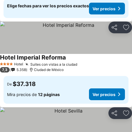
Elige fechas para ver los precios exactos
Ver precios
Compartir
Ag
Hotel Imperial Reforma
Hotel
Suites con vistas a la ciudad
4 Estrellas
7,3
5.358
Ciudad de México
$37.318
De
Mira precios de
12 páginas
Ver precios
Compartir
Ag