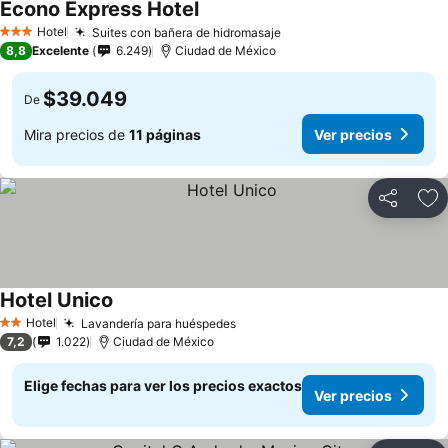
Econo Express Hotel
Hotel
Suites con bañera de hidromasaje
3 Estrellas
8,8
Excelente
6.249
Ciudad de México
$39.049
De
Mira precios de
11 páginas
Ver precios
Compartir
Ag
Hotel Unico
Hotel
Lavandería para huéspedes
2 Estrellas
7,2
1.022
Ciudad de México
Elige fechas para ver los precios exactos
Ver precios