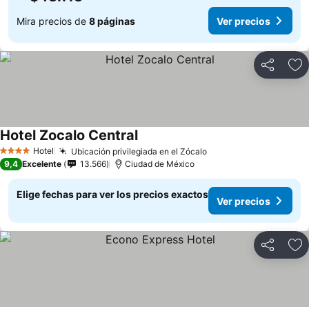
Mira precios de
8 páginas
Ver precios
Compartir
Ag
Hotel Zocalo Central
Hotel
Ubicación privilegiada en el Zócalo
4 Estrellas
9,4
Excelente
13.566
Ciudad de México
Elige fechas para ver los precios exactos
Ver precios
Compartir
Ag