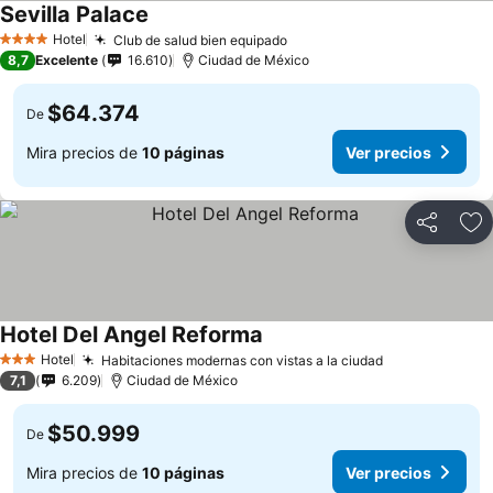
Sevilla Palace
Hotel
Club de salud bien equipado
4 Estrellas
8,7
Excelente
16.610
Ciudad de México
$64.374
De
Mira precios de
10 páginas
Ver precios
Compartir
Ag
Hotel Del Angel Reforma
Hotel
Habitaciones modernas con vistas a la ciudad
3 Estrellas
7,1
6.209
Ciudad de México
$50.999
De
Mira precios de
10 páginas
Ver precios