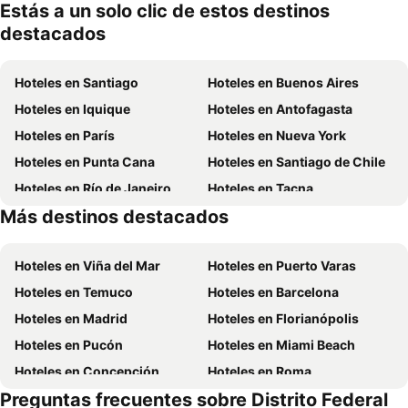
mascotas
Estás a un solo clic de estos destinos
destacados
Hoteles en Santiago
Hoteles en Buenos Aires
Hoteles en Iquique
Hoteles en Antofagasta
Hoteles en París
Hoteles en Nueva York
Hoteles en Punta Cana
Hoteles en Santiago de Chile
Hoteles en Río de Janeiro
Hoteles en Tacna
Más destinos destacados
Hoteles en Aruba
Hoteles en Brasil
Hoteles en Viña del Mar
Hoteles en Puerto Varas
Hoteles en Temuco
Hoteles en Barcelona
Hoteles en Madrid
Hoteles en Florianópolis
Hoteles en Pucón
Hoteles en Miami Beach
Hoteles en Concepción
Hoteles en Roma
Preguntas frecuentes sobre Distrito Federal
Hoteles en La Serena
Hoteles en Puerto Montt