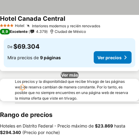
Hotel Canada Central
Hotel
Interiores modernos y recién renovados
4 Estrellas
8,9
Excelente
4.379
Ciudad de México
$69.304
De
Mira precios de
9 páginas
Ver precios
Ver más
Los precios y la disponibilidad que recibe trivago de las páginas
web de reserva cambian de manera constante. Por lo tanto, es
posible que no siempre encuentres en una página web de reserva
la misma oferta que viste en trivago.
Rango de precios
Hoteles en Distrito Federal -
Precio máximo
de
‎$23.869
hasta
‎$294.340
(Precio por noche)