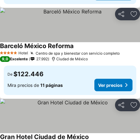
Compartir
Ag
Barceló México Reforma
Hotel
Centro de spa y bienestar con servicio completo
5 Estrellas
9,0
Excelente
27.992
Ciudad de México
$122.446
De
Mira precios de
11 páginas
Ver precios
Compartir
Ag
Gran Hotel Ciudad de México