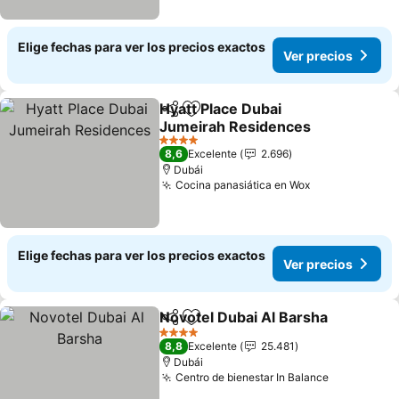
Elige fechas para ver los precios exactos
Ver precios
Hyatt Place Dubai
Compartir
Agregar a favoritos
Jumeirah Residences
4 Estrellas
8,6
Excelente
2.696
Dubái
Cocina panasiática en Wox
Elige fechas para ver los precios exactos
Ver precios
Novotel Dubai Al Barsha
Compartir
Agregar a favoritos
4 Estrellas
8,8
Excelente
25.481
Dubái
Centro de bienestar In Balance