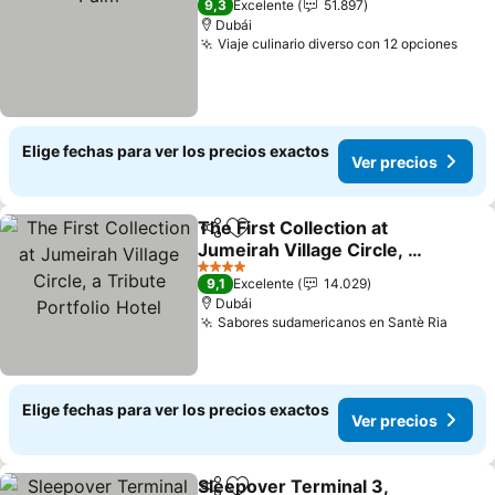
9,3
Excelente
51.897
Dubái
Viaje culinario diverso con 12 opciones
Elige fechas para ver los precios exactos
Ver precios
The First Collection at
Compartir
Agregar a favoritos
Jumeirah Village Circle, a
Tribute Portfolio Hotel
4 Estrellas
9,1
Excelente
14.029
Dubái
Sabores sudamericanos en Santè Ria
Elige fechas para ver los precios exactos
Ver precios
Sleepover Terminal 3,