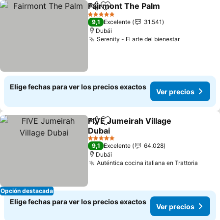
Fairmont The Palm
Compartir
Agregar a favoritos
5 Estrellas
9,1
Excelente
31.541
Dubái
Serenity - El arte del bienestar
Elige fechas para ver los precios exactos
Ver precios
FIVE Jumeirah Village
Compartir
Agregar a favoritos
Dubai
5 Estrellas
9,1
Excelente
64.028
Dubái
Auténtica cocina italiana en Trattoria
Opción destacada
Elige fechas para ver los precios exactos
Ver precios