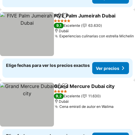
FIVE Palm Jumeirah Dubai
Compartir
Agregar a favoritos
5 Estrellas
9,1
Excelente
63.630
Dubái
Experiencias culinarias con estrella Michelin
Elige fechas para ver los precios exactos
Ver precios
Grand Mercure Dubai city
Compartir
Agregar a favoritos
4 Estrellas
9,2
Excelente
11.630
Dubái
Cena emiratí de autor en Walima