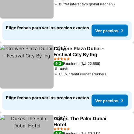
Buffet interactivo global Kitchen6
Elige fechas para ver los precios exactos
Ver precios
Crowne Plaza Dubai -
Compartir
Agregar a favoritos
Festival City By Ihg
5 Estrellas
9,3
Excelente
22.659
Dubái
Club infantil Planet Trekkers
Elige fechas para ver los precios exactos
Ver precios
Dukes The Palm Dubai
Compartir
Agregar a favoritos
Hotel
5 Estrellas
9,0
Excelente
33.711