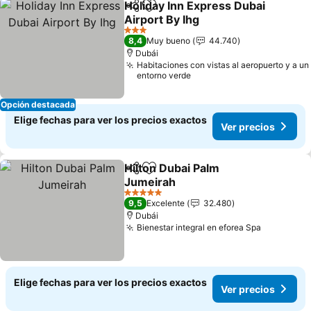
Holiday Inn Express Dubai
Compartir
Agregar a favoritos
Airport By Ihg
3 Estrellas
8,4
Muy bueno
44.740
Dubái
Habitaciones con vistas al aeropuerto y a un
entorno verde
Opción destacada
Elige fechas para ver los precios exactos
Ver precios
Hilton Dubai Palm
Compartir
Agregar a favoritos
Jumeirah
5 Estrellas
9,5
Excelente
32.480
Dubái
Bienestar integral en eforea Spa
Elige fechas para ver los precios exactos
Ver precios