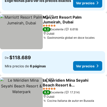
Elige fechas para ver los precios exactos
Ver precios
Marriott Resort Palm
Compartir
Agregar a favoritos
Jumeirah, Dubai
5 Estrellas
9,2
Excelente
6.619
Dubái
Gastronomía global en doce locales
$118.689
De
Mira precios de
6 páginas
Ver precios
Le Méridien Mina Seyahi
Compartir
Agregar a favoritos
Beach Resort &
Waterpark
5 Estrellas
8,9
Excelente
17.314
Dubái
Cocina italiana de autor en Bussola