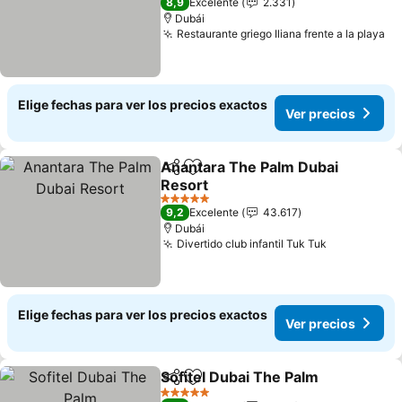
8,9
Excelente
2.331
Dubái
Restaurante griego Iliana frente a la playa
Elige fechas para ver los precios exactos
Ver precios
Anantara The Palm Dubai
Compartir
Agregar a favoritos
Resort
5 Estrellas
9,2
Excelente
43.617
Dubái
Divertido club infantil Tuk Tuk
Elige fechas para ver los precios exactos
Ver precios
Sofitel Dubai The Palm
Compartir
Agregar a favoritos
5 Estrellas