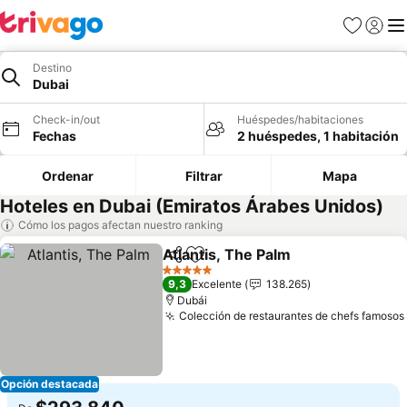
Favoritos
Iniciar 
Me
Destino
Dubai
Check-in/out
Huéspedes/habitaciones
Fechas
2 huéspedes, 1 habitación
Ordenar
Filtrar
Mapa
Hoteles en Dubai (Emiratos Árabes Unidos)
Cómo los pagos afectan nuestro ranking
Atlantis, The Palm
Compartir
Agregar a favoritos
5 Estrellas
9,3
Excelente
138.265
Dubái
Colección de restaurantes de chefs famosos
Opción destacada