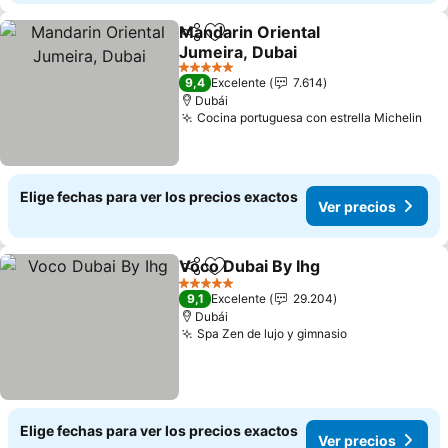
Mandarin Oriental
Compartir
Agregar a favoritos
Jumeira, Dubai
5 Estrellas
9,4
Excelente
7.614
Dubái
Cocina portuguesa con estrella Michelin
Elige fechas para ver los precios exactos
Ver precios
Voco Dubai By Ihg
Compartir
Agregar a favoritos
5 Estrellas
9,1
Excelente
29.204
Dubái
Spa Zen de lujo y gimnasio
Elige fechas para ver los precios exactos
Ver precios