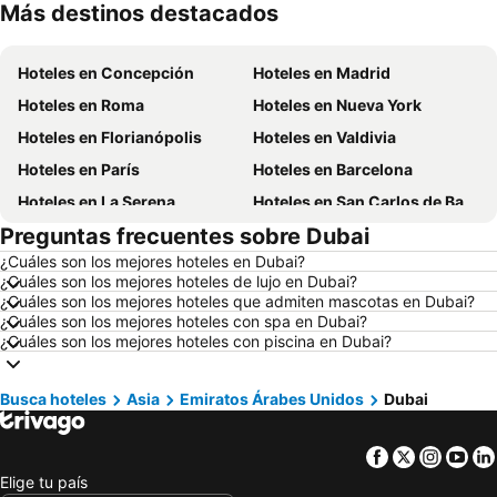
Más destinos destacados
Hoteles en Aruba
Hoteles en Curazao
Hoteles en Concepción
Hoteles en Madrid
Hoteles en Roma
Hoteles en Nueva York
Hoteles en Florianópolis
Hoteles en Valdivia
Hoteles en París
Hoteles en Barcelona
Hoteles en La Serena
Hoteles en San Carlos de Bariloche
Preguntas frecuentes sobre Dubai
Hoteles en Miami Beach
Hoteles en Pucón
¿Cuáles son los mejores hoteles en Dubai?
Hoteles en Temuco
Hoteles en Puerto Montt
¿Cuáles son los mejores hoteles de lujo en Dubai?
Hoteles en Las Vegas
Hoteles en Calama
¿Cuáles son los mejores hoteles que admiten mascotas en Dubai?
¿Cuáles son los mejores hoteles con spa en Dubai?
Hoteles en Búzios
Hoteles en São Paulo
¿Cuáles son los mejores hoteles con piscina en Dubai?
Hoteles en Brasil
Hoteles en Isla de Pascua
Hoteles en República Dominicana
Hoteles en Lacio
Busca hoteles
Asia
Emiratos Árabes Unidos
Dubai
Hoteles en Chiloé
Hoteles en Girona
Facebook
Twitter
Insta
Yo
Hoteles en Chile
Hoteles en Costa Rica
Elige tu país
Hoteles en Asunción
Hoteles en Provincia de Iquique