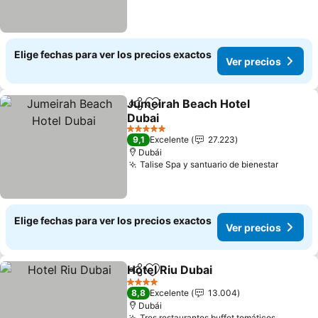
Elige fechas para ver los precios exactos
Ver precios
Jumeirah Beach Hotel
Compartir
Agregar a favoritos
Dubai
5 Estrellas
9,1
Excelente
27.223
Dubái
Talise Spa y santuario de bienestar
Elige fechas para ver los precios exactos
Ver precios
Hotel Riu Dubai
Compartir
Agregar a favoritos
4 Estrellas
8,8
Excelente
13.004
Dubái
Tres restaurantes buffet temáticos