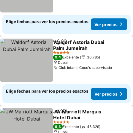
Elige fechas para ver los precios exactos
Ver precios
Waldorf Astoria Dubai
Compartir
Agregar a favoritos
Palm Jumeirah
5 Estrellas
9,4
Excelente
30.785
Dubái
Club infantil Coco's supervisado
Elige fechas para ver los precios exactos
Ver precios
JW Marriott Marquis
Compartir
Agregar a favoritos
Hotel Dubai
5 Estrellas
9,3
Excelente
43.329
Dubái