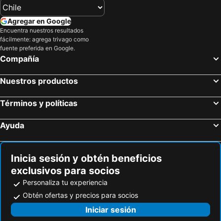
Hoteles en Isla Djerba
Hoteles en Beijing
Agregar en Google
Hoteles en Puerto Plata
Hoteles en Curicó
Encuentra nuestros resultados
fácilmente: agrega trivago como
Hoteles en Puerto Rico
Hoteles en Prefectura Tokio
fuente preferida en Google.
Hoteles en Provincia de San Antonio
Hoteles en Isla Margarita
Compañía
Hoteles en Isla de Skiathos
Nuestros productos
Términos y políticas
Ayuda
Inicia sesión y obtén beneficios
exclusivos para socios
Personaliza tu experiencia
Obtén ofertas y precios para socios
Iniciar sesión