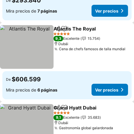
$293.840
De
Mira precios de
7 páginas
Ver precios
Atlantis The Royal
Compartir
Agregar a favoritos
5 Estrellas
9,3
Excelente
15.754
Dubái
Cena de chefs famosos de talla mundial
$606.599
De
Mira precios de
6 páginas
Ver precios
Grand Hyatt Dubai
Compartir
Agregar a favoritos
5 Estrellas
9,1
Excelente
35.683
Dubái
Gastronomía global galardonada