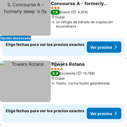
Compartir
Agregar a favoritos
Concourse A - formerly
sleep 'n fly
3 Estrellas
7,6
Bueno
4.919
Dubái
Un refugio de tránsito de inspiración
escandinava
Opción destacada
Elige fechas para ver los precios exactos
Ver precios
Towers Rotana
Compartir
Agregar a favoritos
4 Estrellas
8,9
Excelente
16.768
Dubái
Teatro, cocina fusión galardonada
Elige fechas para ver los precios exactos
Ver precios