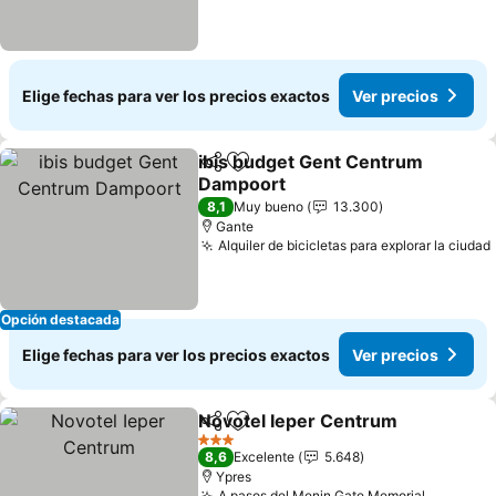
Elige fechas para ver los precios exactos
Ver precios
ibis budget Gent Centrum
Compartir
Agregar a favoritos
Dampoort
8,1
Muy bueno
13.300
Gante
Alquiler de bicicletas para explorar la ciudad
Opción destacada
Elige fechas para ver los precios exactos
Ver precios
Novotel Ieper Centrum
Compartir
Agregar a favoritos
3 Estrellas
8,6
Excelente
5.648
Ypres
A pasos del Menin Gate Memorial