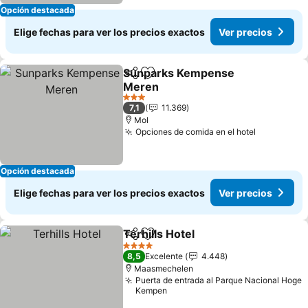
Opción destacada
Elige fechas para ver los precios exactos
Ver precios
Sunparks Kempense
Compartir
Agregar a favoritos
Meren
3 Estrellas
7,1
11.369
Mol
Opciones de comida en el hotel
Opción destacada
Elige fechas para ver los precios exactos
Ver precios
Terhills Hotel
Compartir
Agregar a favoritos
4 Estrellas
8,5
Excelente
4.448
Maasmechelen
Puerta de entrada al Parque Nacional Hoge
Kempen