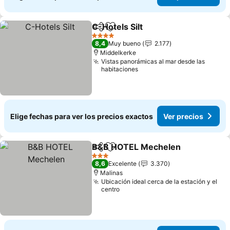
C-Hotels Silt
Compartir
Agregar a favoritos
4 Estrellas
8,4
Muy bueno
2.177
Middelkerke
Vistas panorámicas al mar desde las
habitaciones
Elige fechas para ver los precios exactos
Ver precios
B&B HOTEL Mechelen
Compartir
Agregar a favoritos
3 Estrellas
8,6
Excelente
3.370
Malinas
Ubicación ideal cerca de la estación y el
centro