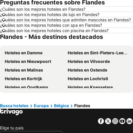
Preguntas frecuentes sobre Flandes
Hoteles en Miami Beach
Hoteles en Pucón
¿Cuáles son los mejores hoteles en Flandes?
Hoteles en Temuco
Hoteles en Puerto Montt
¿Cuáles son los mejores hoteles de lujo en Flandes?
Hoteles en Las Vegas
Hoteles en Calama
¿Cuáles son los mejores hoteles que admiten mascotas en Flandes?
¿Cuáles son los mejores hoteles con spa en Flandes?
Hoteles en Búzios
Hoteles en São Paulo
¿Cuáles son los mejores hoteles con piscina en Flandes?
Flandes - Más destinos destacados
Hoteles en Brasil
Hoteles en Isla de Pascua
Hoteles en República Dominicana
Hoteles en Lacio
Hoteles en Damme
Hoteles en Sint-Pieters-Leeuw
Hoteles en Chiloé
Hoteles en Girona
Hoteles en Nieuwpoort
Hoteles en Vilvoorde
Hoteles en Chile
Hoteles en Costa Rica
Hoteles en Malinas
Hoteles en Ostende
Hoteles en Asunción
Hoteles en Provincia de Iquique
Hoteles en Kortrijk
Hoteles en Lochristi
Hoteles en Isla Djerba
Hoteles en Beijing
Hoteles en Oostkamp
Hoteles en Knesselare
Hoteles en Puerto Plata
Hoteles en Curicó
Hoteles en De Haan
Hoteles en Wemmel
Hoteles en Puerto Rico
Hoteles en Prefectura Tokio
Hoteles en Riemst
Hoteles en Roeselare
Hoteles en Provincia de San Antonio
Hoteles en Isla Margarita
Busca hoteles
Europa
Bélgica
Flandes
Hoteles en Zeebrugge
Hoteles en Voeren
Hoteles en Isla de Skiathos
Facebook
Twitter
Insta
Yo
Hoteles en Tongeren
Elige tu país