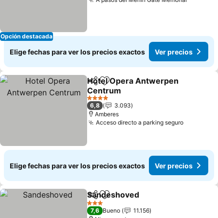
Opción destacada
Elige fechas para ver los precios exactos
Ver precios
Hotel Opera Antwerpen
Compartir
Agregar a favoritos
Centrum
4 Estrellas
6,8
3.093
Amberes
Acceso directo a parking seguro
Elige fechas para ver los precios exactos
Ver precios
Sandeshoved
Compartir
Agregar a favoritos
3 Estrellas
7,6
Bueno
11.156