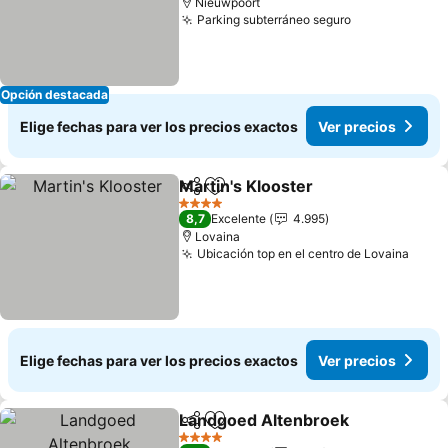
Nieuwpoort
Parking subterráneo seguro
Opción destacada
Elige fechas para ver los precios exactos
Ver precios
Martin's Klooster
Compartir
Agregar a favoritos
4 Estrellas
8,7
Excelente
4.995
Lovaina
Ubicación top en el centro de Lovaina
Elige fechas para ver los precios exactos
Ver precios
Landgoed Altenbroek
Compartir
Agregar a favoritos
4 Estrellas