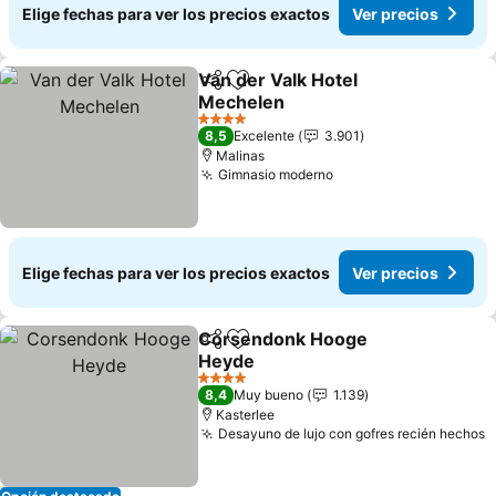
Elige fechas para ver los precios exactos
Ver precios
Van der Valk Hotel
Compartir
Agregar a favoritos
Mechelen
4 Estrellas
8,5
Excelente
3.901
Malinas
Gimnasio moderno
Elige fechas para ver los precios exactos
Ver precios
Corsendonk Hooge
Compartir
Agregar a favoritos
Heyde
4 Estrellas
8,4
Muy bueno
1.139
Kasterlee
Desayuno de lujo con gofres recién hechos