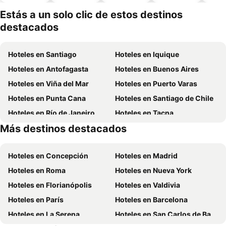
piscina
aceptan
mascotas
Estás a un solo clic de estos destinos
destacados
Hoteles en Santiago
Hoteles en Iquique
Hoteles en Antofagasta
Hoteles en Buenos Aires
Hoteles en Viña del Mar
Hoteles en Puerto Varas
Hoteles en Punta Cana
Hoteles en Santiago de Chile
Hoteles en Río de Janeiro
Hoteles en Tacna
Más destinos destacados
Hoteles en Aruba
Hoteles en Curazao
Hoteles en Concepción
Hoteles en Madrid
Hoteles en Roma
Hoteles en Nueva York
Hoteles en Florianópolis
Hoteles en Valdivia
Hoteles en París
Hoteles en Barcelona
Hoteles en La Serena
Hoteles en San Carlos de Bariloche