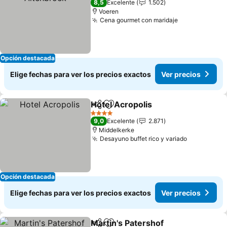
8,5
Excelente
1.502
Voeren
Cena gourmet con maridaje
Opción destacada
Elige fechas para ver los precios exactos
Ver precios
Hotel Acropolis
Compartir
Agregar a favoritos
4 Estrellas
9,0
Excelente
2.871
Middelkerke
Desayuno buffet rico y variado
Opción destacada
Elige fechas para ver los precios exactos
Ver precios
Martin's Patershof