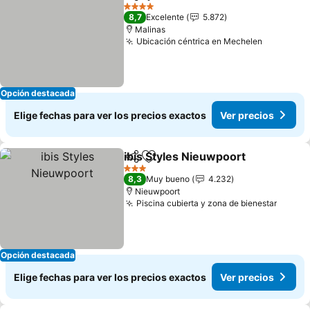
Compartir
Agregar a favoritos
4 Estrellas
8,7
Excelente
5.872
Malinas
Ubicación céntrica en Mechelen
Opción destacada
Elige fechas para ver los precios exactos
Ver precios
ibis Styles Nieuwpoort
Compartir
Agregar a favoritos
3 Estrellas
8,3
Muy bueno
4.232
Nieuwpoort
Piscina cubierta y zona de bienestar
Opción destacada
Elige fechas para ver los precios exactos
Ver precios