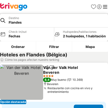
Favoritos
Iniciar 
Me
Destino
Flandes
Check-in/out
Huéspedes/habitaciones
Fechas
2 huéspedes, 1 habitación
Ordenar
Filtrar
Mapa
Hoteles en Flandes (Bélgica)
Cómo los pagos afectan nuestro ranking
Van der Valk Hotel
Compartir
Agregar a favoritos
Beveren
4 Estrellas
8,4
Muy bueno
10.369
Beveren
Restaurante con cocina en vivo y
entretenimiento
Opción destacada