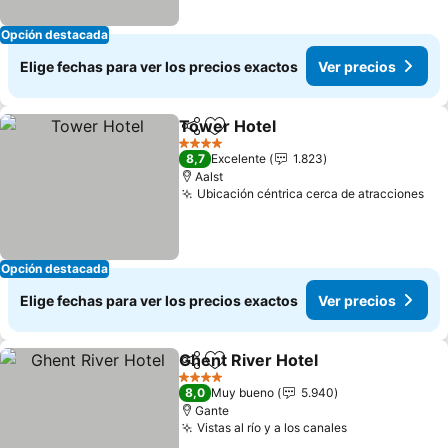
Opción destacada
Elige fechas para ver los precios exactos
Ver precios
Tower Hotel
Compartir
Agregar a favoritos
4 Estrellas
8,7
Excelente
1.823
Aalst
Ubicación céntrica cerca de atracciones
Opción destacada
Elige fechas para ver los precios exactos
Ver precios
Ghent River Hotel
Compartir
Agregar a favoritos
4 Estrellas
8,0
Muy bueno
5.940
Gante
Vistas al río y a los canales