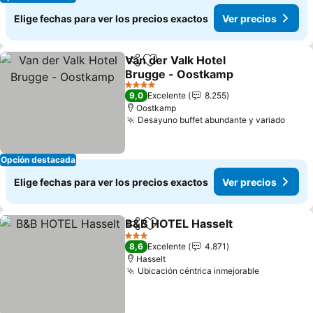
Elige fechas para ver los precios exactos
Ver precios
Van der Valk Hotel
Compartir
Agregar a favoritos
Brugge - Oostkamp
4 Estrellas
9,0
Excelente
8.255
Oostkamp
Desayuno buffet abundante y variado
Opción destacada
Elige fechas para ver los precios exactos
Ver precios
B&B HOTEL Hasselt
Compartir
Agregar a favoritos
3 Estrellas
8,6
Excelente
4.871
Hasselt
Ubicación céntrica inmejorable