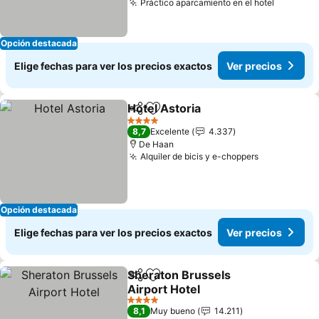
Práctico aparcamiento en el hotel
Opción destacada
Elige fechas para ver los precios exactos
Ver precios
Hotel Astoria
Compartir
Agregar a favoritos
4 Estrellas
8,7
Excelente
4.337
De Haan
Alquiler de bicis y e-choppers
Opción destacada
Elige fechas para ver los precios exactos
Ver precios
Sheraton Brussels
Compartir
Agregar a favoritos
Airport Hotel
4 Estrellas
8,1
Muy bueno
14.211