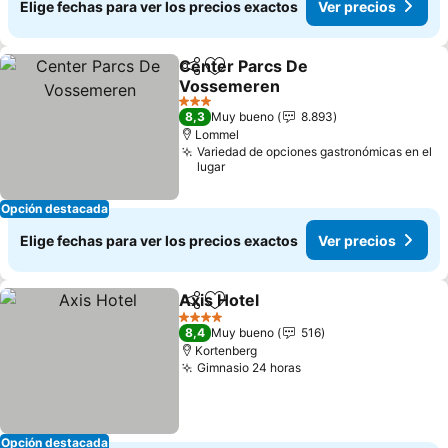
Elige fechas para ver los precios exactos
Ver precios
Center Parcs De
Compartir
Agregar a favoritos
Vossemeren
3 Estrellas
8,3
Muy bueno
8.893
Lommel
Variedad de opciones gastronómicas en el
lugar
Opción destacada
Elige fechas para ver los precios exactos
Ver precios
Axis Hotel
Compartir
Agregar a favoritos
4 Estrellas
8,4
Muy bueno
516
Kortenberg
Gimnasio 24 horas
Opción destacada