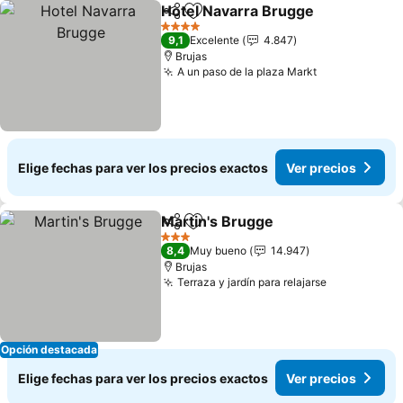
Hotel Navarra Brugge
Compartir
Agregar a favoritos
4 Estrellas
9,1
Excelente
4.847
Brujas
A un paso de la plaza Markt
Elige fechas para ver los precios exactos
Ver precios
Martin's Brugge
Compartir
Agregar a favoritos
3 Estrellas
8,4
Muy bueno
14.947
Brujas
Terraza y jardín para relajarse
Opción destacada
Elige fechas para ver los precios exactos
Ver precios