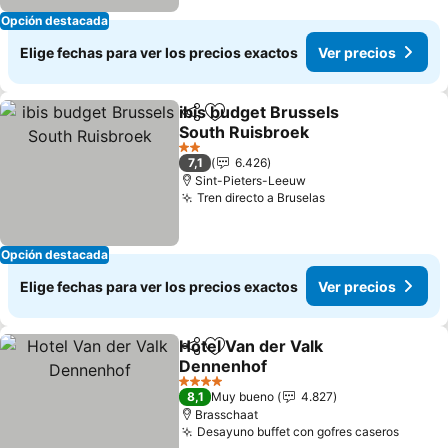
Opción destacada
Elige fechas para ver los precios exactos
Ver precios
ibis budget Brussels
Compartir
Agregar a favoritos
South Ruisbroek
2 Estrellas
7,1
6.426
Sint-Pieters-Leeuw
Tren directo a Bruselas
Opción destacada
Elige fechas para ver los precios exactos
Ver precios
Hotel Van der Valk
Compartir
Agregar a favoritos
Dennenhof
4 Estrellas
8,1
Muy bueno
4.827
Brasschaat
Desayuno buffet con gofres caseros