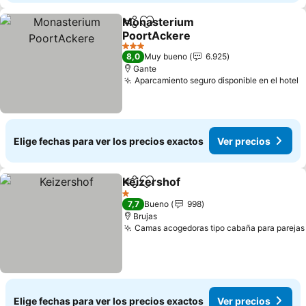
Monasterium
Compartir
Agregar a favoritos
PoortAckere
3 Estrellas
8,0
Muy bueno
6.925
Gante
Aparcamiento seguro disponible en el hotel
Elige fechas para ver los precios exactos
Ver precios
Keizershof
Compartir
Agregar a favoritos
1 Estrellas
7,7
Bueno
998
Brujas
Camas acogedoras tipo cabaña para parejas
Elige fechas para ver los precios exactos
Ver precios