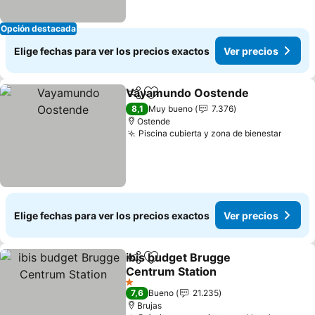
Opción destacada
Elige fechas para ver los precios exactos
Ver precios
Vayamundo Oostende
Compartir
Agregar a favoritos
8,1
Muy bueno
7.376
Ostende
Piscina cubierta y zona de bienestar
Elige fechas para ver los precios exactos
Ver precios
ibis budget Brugge
Compartir
Agregar a favoritos
Centrum Station
1 Estrellas
7,6
Bueno
21.235
Brujas