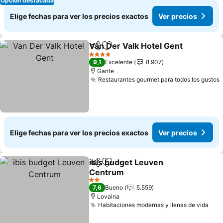
Opción destacada
Elige fechas para ver los precios exactos
Ver precios
Van Der Valk Hotel Gent
Compartir
Agregar a favoritos
4 Estrellas
9,1
Excelente
8.907
Gante
Restaurantes gourmet para todos los gustos
Elige fechas para ver los precios exactos
Ver precios
ibis budget Leuven
Compartir
Agregar a favoritos
Centrum
2 Estrellas
7,6
Bueno
5.559
Lovaina
Habitaciones modernas y llenas de vida