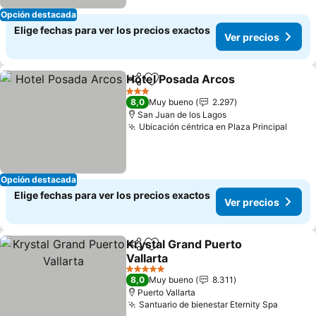
Opción destacada
Elige fechas para ver los precios exactos
Ver precios
Hotel Posada Arcos
Compartir
Agregar a favoritos
3 Estrellas
8,0
Muy bueno
2.297
San Juan de los Lagos
Ubicación céntrica en Plaza Principal
Opción destacada
Elige fechas para ver los precios exactos
Ver precios
Krystal Grand Puerto
Compartir
Agregar a favoritos
Vallarta
5 Estrellas
8,0
Muy bueno
8.311
Puerto Vallarta
Santuario de bienestar Eternity Spa