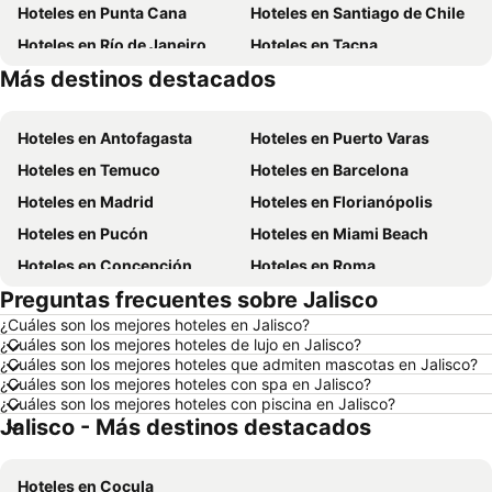
Hoteles en Punta Cana
Hoteles en Santiago de Chile
Hoteles en Río de Janeiro
Hoteles en Tacna
Más destinos destacados
Hoteles en Brasil
Hoteles en Curazao
Hoteles en Antofagasta
Hoteles en Puerto Varas
Hoteles en Temuco
Hoteles en Barcelona
Hoteles en Madrid
Hoteles en Florianópolis
Hoteles en Pucón
Hoteles en Miami Beach
Hoteles en Concepción
Hoteles en Roma
Preguntas frecuentes sobre Jalisco
Hoteles en La Serena
Hoteles en Puerto Montt
¿Cuáles son los mejores hoteles en Jalisco?
Hoteles en Lima
Hoteles en Valdivia
¿Cuáles son los mejores hoteles de lujo en Jalisco?
Hoteles en San Andrés
Hoteles en Búzios
¿Cuáles son los mejores hoteles que admiten mascotas en Jalisco?
¿Cuáles son los mejores hoteles con spa en Jalisco?
Hoteles en Chillán
Hoteles en Arica
¿Cuáles son los mejores hoteles con piscina en Jalisco?
Jalisco - Más destinos destacados
Hoteles en Aruba
Hoteles en Chile
Hoteles en Región Metropolitana de Santiago
Hoteles en Chiloé
Hoteles en Cocula
Hoteles en Isla de Pascua
Hoteles en Asunción