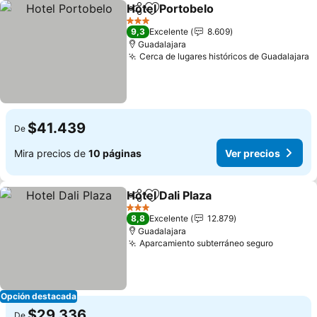
Hotel Portobelo
Compartir
Agregar a favoritos
3 Estrellas
9,3
Excelente
8.609
Guadalajara
Cerca de lugares históricos de Guadalajara
$41.439
De
Mira precios de
10 páginas
Ver precios
Hotel Dali Plaza
Compartir
Agregar a favoritos
3 Estrellas
8,8
Excelente
12.879
Guadalajara
Aparcamiento subterráneo seguro
Opción destacada
$29.336
De