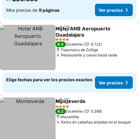
Mira precios de
9 páginas
Ver precios
Hotel ANB Aeropuerto
Compartir
Agregar a favoritos
Guadalajara
4 Estrellas
8,5
Excelente
6.722
Tlajomulco de Zúñiga
Restaurante y cenas hasta tarde
Elige fechas para ver los precios exactos
Ver precios
Monteverde
Compartir
Agregar a favoritos
4 Estrellas
9,2
Excelente
5.389
Mazamitla
Retiro en cabañas aisladas en el bosque