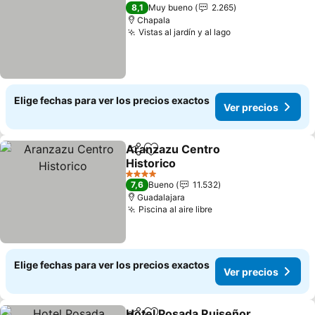
3 Estrellas
8,1
Muy bueno
2.265
Chapala
Vistas al jardín y al lago
Elige fechas para ver los precios exactos
Ver precios
Aranzazu Centro
Compartir
Agregar a favoritos
Historico
4 Estrellas
7,6
Bueno
11.532
Guadalajara
Piscina al aire libre
Elige fechas para ver los precios exactos
Ver precios
Hotel Posada Ruiseñor