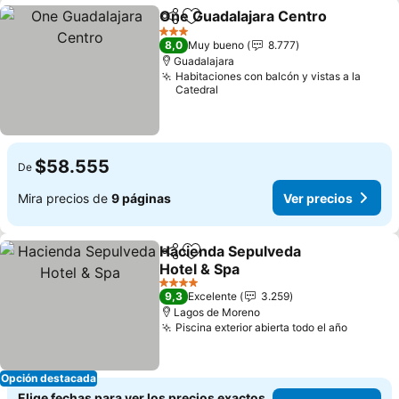
One Guadalajara Centro
Compartir
Agregar a favoritos
3 Estrellas
8,0
Muy bueno
8.777
Guadalajara
Habitaciones con balcón y vistas a la
Catedral
$58.555
De
Mira precios de
9 páginas
Ver precios
Hacienda Sepulveda
Compartir
Agregar a favoritos
Hotel & Spa
4 Estrellas
9,3
Excelente
3.259
Lagos de Moreno
Piscina exterior abierta todo el año
Opción destacada
Elige fechas para ver los precios exactos