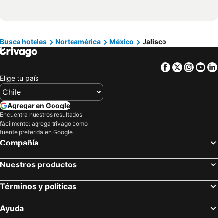
Hoteles en Cerdeña
Hoteles en Curicó
Hoteles en Provincia de Osorno
Hoteles en Jamaica
Hoteles en Lacio
Hoteles en Puerto Plata
Busca hoteles
Norteamérica
México
Jalisco
Hoteles en Región de Arica y Parinacota
Hoteles en Costa Rica
Facebook
Twitter
Insta
Yo
Hoteles en Colombia
Hoteles en Panamá
Elige tu país
Hoteles en Andalucía
Hoteles en Quintana Roo
Hoteles en Prefectura Tokio
Agregar en Google
Encuentra nuestros resultados
fácilmente: agrega trivago como
fuente preferida en Google.
Compañía
Nuestros productos
Términos y políticas
Ayuda