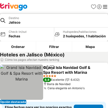
Favoritos
Iniciar 
Me
Destino
Jalisco
Check-in/out
Huéspedes/habitaciones
Fechas
2 huéspedes, 1 habitación
Ordenar
Filtrar
Mapa
Hoteles en Jalisco (México)
Cómo los pagos afectan nuestro ranking
Grand Isla Navidad Golf &
Compartir
Agregar a favoritos
Spa Resort with Marina
5 Estrellas
8,8
Excelente
6.432
Barra de Navidad
Cena elegante en Antonio's
Opción destacada
Elige fechas para ver los precios exactos