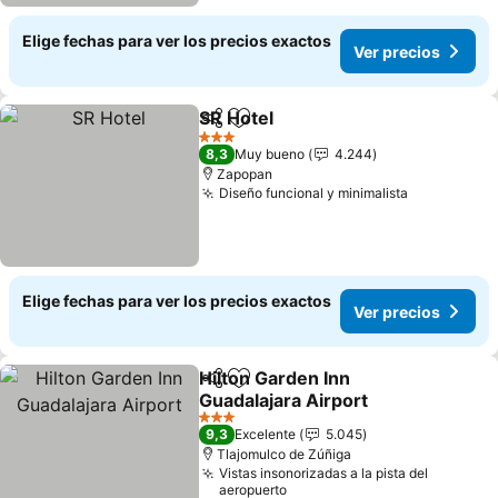
Elige fechas para ver los precios exactos
Ver precios
SR Hotel
Compartir
Agregar a favoritos
3 Estrellas
8,3
Muy bueno
4.244
Zapopan
Diseño funcional y minimalista
Elige fechas para ver los precios exactos
Ver precios
Hilton Garden Inn
Compartir
Agregar a favoritos
Guadalajara Airport
3 Estrellas
9,3
Excelente
5.045
Tlajomulco de Zúñiga
Vistas insonorizadas a la pista del
aeropuerto