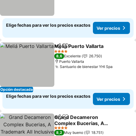
Elige fechas para ver los precios exactos
Ver precios
Meliá Puerto Vallarta
Compartir
Agregar a favoritos
4 Estrellas
8,6
Excelente
26.750
Puerto Vallarta
Santuario de bienestar YHI Spa
Opción destacada
Elige fechas para ver los precios exactos
Ver precios
Grand Decameron
Compartir
Agregar a favoritos
Complex Bucerias, A
Trademark All Inclusive
4 Estrellas
8,2
Muy bueno
18.751