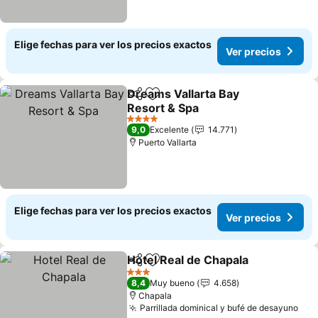
Elige fechas para ver los precios exactos
Ver precios
Dreams Vallarta Bay
Compartir
Agregar a favoritos
Resort & Spa
4 Estrellas
9,0
Excelente
14.771
Puerto Vallarta
Elige fechas para ver los precios exactos
Ver precios
Hotel Real de Chapala
Compartir
Agregar a favoritos
3 Estrellas
8,4
Muy bueno
4.658
Chapala
Parrillada dominical y bufé de desayuno