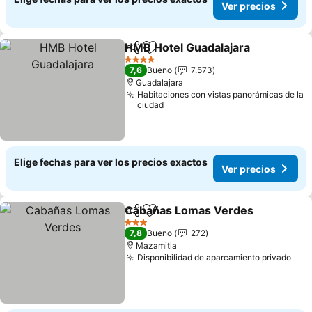
Ver precios
HMB Hotel Guadalajara
Compartir
Agregar a favoritos
4 Estrellas
7,6
Bueno
7.573
Guadalajara
Habitaciones con vistas panorámicas de la
ciudad
Elige fechas para ver los precios exactos
Ver precios
Cabañas Lomas Verdes
Compartir
Agregar a favoritos
3 Estrellas
7,8
Bueno
272
Mazamitla
Disponibilidad de aparcamiento privado