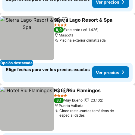
Ver precios
Sierra Lago Resort & Spa
Compartir
Agregar a favoritos
4 Estrellas
8,9
Excelente
1.426
Mascota
Piscina exterior climatizada
Opción destacada
Elige fechas para ver los precios exactos
Ver precios
Hotel Riu Flamingos
Compartir
Agregar a favoritos
4 Estrellas
8,1
Muy bueno
23.102
Puerto Vallarta
Cinco restaurantes temáticos de
especialidades