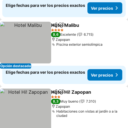
Elige fechas para ver los precios exactos
Ver precios
Hotel Malibu
Compartir
Agregar a favoritos
4 Estrellas
8,6
Excelente
6.715
Zapopan
Piscina exterior semiolímpica
Opción destacada
Elige fechas para ver los precios exactos
Ver precios
Hotel Hi! Zapopan
Compartir
Agregar a favoritos
3 Estrellas
8,3
Muy bueno
7.310
Zapopan
Habitaciones con vistas al jardín o a la
ciudad