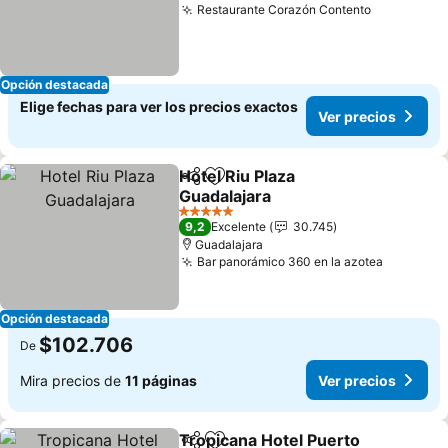
Restaurante Corazón Contento
Opción destacada
Elige fechas para ver los precios exactos
Ver precios
Hotel Riu Plaza
Compartir
Agregar a favoritos
Guadalajara
5 Estrellas
9,2
Excelente
30.745
Guadalajara
Bar panorámico 360 en la azotea
Opción destacada
$102.706
De
Mira precios de
11 páginas
Ver precios
Tropicana Hotel Puerto