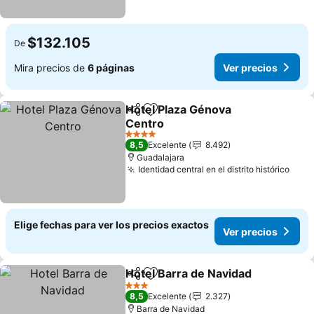
$132.105
De
Mira precios de
6 páginas
Ver precios
Hotel Plaza Génova
Compartir
Agregar a favoritos
Centro
4 Estrellas
8,5
Excelente
8.492
Guadalajara
Identidad central en el distrito histórico
Elige fechas para ver los precios exactos
Ver precios
Hotel Barra de Navidad
Compartir
Agregar a favoritos
3 Estrellas
8,5
Excelente
2.327
Barra de Navidad