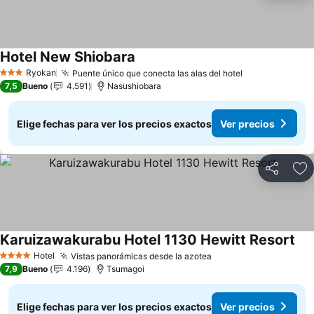
Hotel New Shiobara
Ver precios
Ryokan
Puente único que conecta las alas del hotel
Ver precios
3 Estrellas
7,5
Bueno
4.591
Nasushiobara
Elige fechas para ver los precios exactos
Ver precios
Compartir
Ag
Karuizawakurabu Hotel 1130 Hewitt Resort
Ver
Hotel
Vistas panorámicas desde la azotea
Ver precios
4 Estrellas
7,9
Bueno
4.196
Tsumagoi
Elige fechas para ver los precios exactos
Ver precios