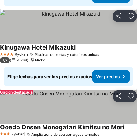
Compartir
Ag
Kinugawa Hotel Mikazuki
Ver precios
Ryokan
Piscinas cubiertas y exteriores únicas
Ver precios
4 Estrellas
7,2
4.268
Nikko
Elige fechas para ver los precios exactos
Ver precios
Opción destacada
Compartir
Ag
Ooedo Onsen Monogatari Kimitsu no Mori
Ver p
Ryokan
Amplia zona de spa con aguas termales
Ver precios
3 Estrellas