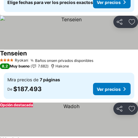
Elige fechas para ver los precios exactos
Ver precios
Compartir
Ag
Tenseien
Ver precios
Ryokan
Baños onsen privados disponibles
Ver precios
4 Estrellas
8,2
Muy bueno
7.682
Hakone
Mira precios de
7 páginas
$187.493
Ver precios
De
Opción destacada
Compartir
Ag