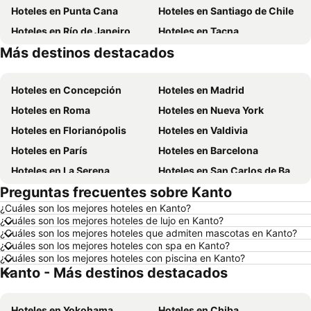
Hoteles en Punta Cana
Hoteles en Santiago de Chile
Hoteles en Río de Janeiro
Hoteles en Tacna
Más destinos destacados
Hoteles en Aruba
Hoteles en Brasil
Hoteles en Concepción
Hoteles en Madrid
Hoteles en Roma
Hoteles en Nueva York
Hoteles en Florianópolis
Hoteles en Valdivia
Hoteles en París
Hoteles en Barcelona
Hoteles en La Serena
Hoteles en San Carlos de Bariloche
Preguntas frecuentes sobre Kanto
Hoteles en Miami Beach
Hoteles en Pucón
¿Cuáles son los mejores hoteles en Kanto?
Hoteles en Temuco
Hoteles en Puerto Montt
¿Cuáles son los mejores hoteles de lujo en Kanto?
Hoteles en Las Vegas
Hoteles en Calama
¿Cuáles son los mejores hoteles que admiten mascotas en Kanto?
¿Cuáles son los mejores hoteles con spa en Kanto?
Hoteles en Búzios
Hoteles en São Paulo
¿Cuáles son los mejores hoteles con piscina en Kanto?
Kanto - Más destinos destacados
Hoteles en Curazao
Hoteles en Isla de Pascua
Hoteles en República Dominicana
Hoteles en Lacio
Hoteles en Yokohama
Hoteles en Chiba