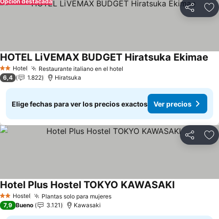
Opción destacada
Compartir
Ag
HOTEL LiVEMAX BUDGET Hiratsuka Ekimae
Ve
Hotel
Restaurante italiano en el hotel
Ver precios
2 Estrellas
6,4
1.822
Hiratsuka
Elige fechas para ver los precios exactos
Ver precios
Compartir
Ag
Hotel Plus Hostel TOKYO KAWASAKI
Ver precios
Hostel
Plantas solo para mujeres
Ver precios
2 Estrellas
7,9
Bueno
3.121
Kawasaki