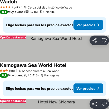
Wadoh
Ver precios
Ryokan
Cerca del sitio histórico de Wado
Ver precios
4 Estrellas
8,1
Muy bueno
1.216
Chichibu
Elige fechas para ver los precios exactos
Ver precios
Opción destacada
Compartir
Ag
Kamogawa Sea World Hotel
Ver precios
Hotel
Acceso directo a Sea World
Ver precios
3 Estrellas
8,1
Muy bueno
2.413
Kamogawa
Elige fechas para ver los precios exactos
Ver precios
Opción destacada
Compartir
Ag