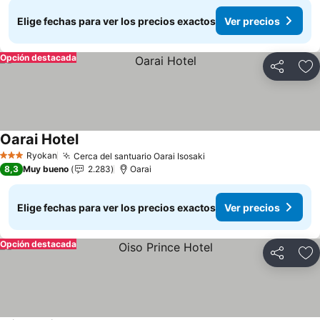
Elige fechas para ver los precios exactos
Ver precios
Opción destacada
Compartir
Ag
Oarai Hotel
Ver precios
Ryokan
Cerca del santuario Oarai Isosaki
Ver precios
3 Estrellas
8,3
Muy bueno
2.283
Oarai
Elige fechas para ver los precios exactos
Ver precios
Opción destacada
Compartir
Ag