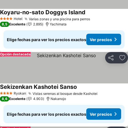
Koyaru-no-sato Doggys Island
Ver precios
Hotel
Varias zonas y una piscina para perros
Ver precios
4 Estrellas
8,5
Excelente
2.895
Yachimata
Elige fechas para ver los precios exactos
Ver precios
Opción destacada
Compartir
Ag
Sekizenkan Kashotei Sanso
Ver precios
Ryokan
Vistas serenas al bosque desde Kashotei
Ver precios
4 Estrellas
8,6
Excelente
4.903
Nakanojo
Elige fechas para ver los precios exactos
Ver precios