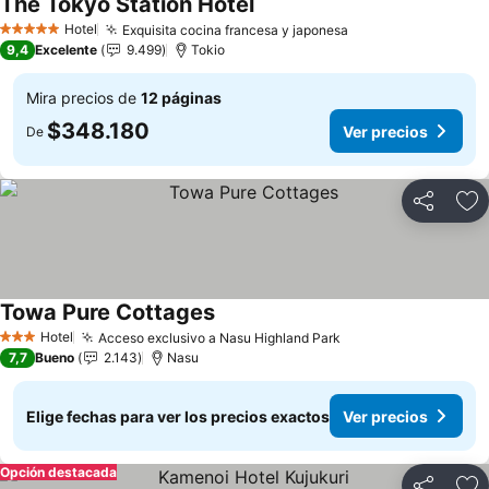
The Tokyo Station Hotel
Ver precios
Hotel
Exquisita cocina francesa y japonesa
Ver precios
5 Estrellas
9,4
Excelente
9.499
Tokio
Mira precios de
12 páginas
$348.180
Ver precios
De
Compartir
Ag
Towa Pure Cottages
Ver precios
Hotel
Acceso exclusivo a Nasu Highland Park
Ver precios
3 Estrellas
7,7
Bueno
2.143
Nasu
Elige fechas para ver los precios exactos
Ver precios
Opción destacada