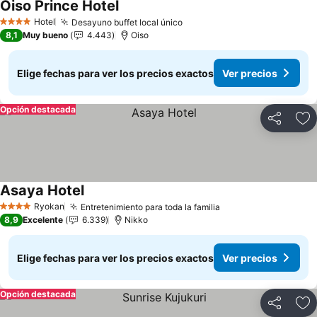
Oiso Prince Hotel
Ver precios
Hotel
Desayuno buffet local único
Ver precios
4 Estrellas
8,1
Muy bueno
4.443
Oiso
Elige fechas para ver los precios exactos
Ver precios
Opción destacada
Compartir
Ag
Asaya Hotel
Ver precios
Ryokan
Entretenimiento para toda la familia
Ver precios
4 Estrellas
8,9
Excelente
6.339
Nikko
Elige fechas para ver los precios exactos
Ver precios
Opción destacada
Compartir
Ag