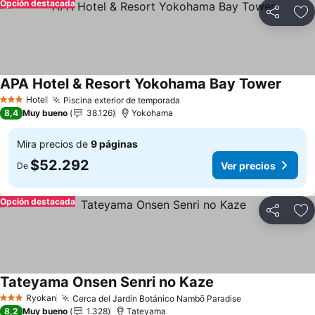
Opción destacada
Compartir
Ag
APA Hotel & Resort Yokohama Bay Tower
Ver pr
Hotel
Piscina exterior de temporada
Ver precios
3 Estrellas
8,4
Muy bueno
38.126
Yokohama
Mira precios de
9 páginas
$52.292
Ver precios
De
Opción destacada
Compartir
Ag
Tateyama Onsen Senri no Kaze
Ver precios
Ryokan
Cerca del Jardín Botánico Nambō Paradise
Ver precios
3 Estrellas
8,2
Muy bueno
1.328
Tateyama