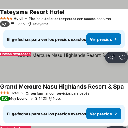
Tateyama Resort Hotel
Ver precios
Hotel
Piscina exterior de temporada con acceso nocturno
Ver pre
4 Estrellas
6,9
1.835
Tateyama
Elige fechas para ver los precios exactos
Ver precios
Opción destacada
Compartir
Ag
Grand Mercure Nasu Highlands Resort & Spa
V
Hotel
Onsen familiar con servicios para bebés
Ver precios
3 Estrellas
8,0
Muy bueno
3.440
Nasu
Elige fechas para ver los precios exactos
Ver precios