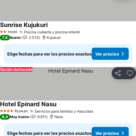
Sunrise Kujukuri
Ver precios
Hotel
Piscina cubierta y piscina infantil
Ver precios
2 Estrellas
7,8
Bueno
2.013
Kujukuri
Elige fechas para ver los precios exactos
Ver precios
Opción destacada
Compartir
Ag
Hotel Epinard Nasu
Ver precios
Ryokan
Servicios para familias y mascotas
Ver precios
4 Estrellas
8,4
Muy bueno
6.911
Nasu
Elige fechas para ver los precios exactos
Ver precios