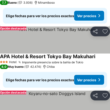
7,7
Bueno
3.936
Minamiboso
Elige fechas para ver los precios exactos
Ver precios
Opción destacada
Compartir
Ag
APA Hotel & Resort Tokyo Bay Makuhari
Ver pre
Hotel
Imponente presencia sobre la bahía de Tokio
Ver precios
3 Estrellas
8,0
Muy bueno
42.474
Chiba
Elige fechas para ver los precios exactos
Ver precios
Opción destacada
Compartir
Ag