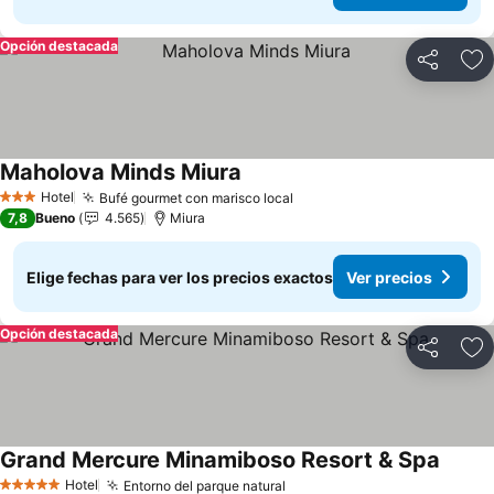
Opción destacada
Compartir
Ag
Maholova Minds Miura
Ver precios
Hotel
Bufé gourmet con marisco local
Ver precios
3 Estrellas
7,8
Bueno
4.565
Miura
Elige fechas para ver los precios exactos
Ver precios
Opción destacada
Compartir
Ag
Grand Mercure Minamiboso Resort & Spa
Ver pr
Hotel
Entorno del parque natural
Ver precios
5 Estrellas