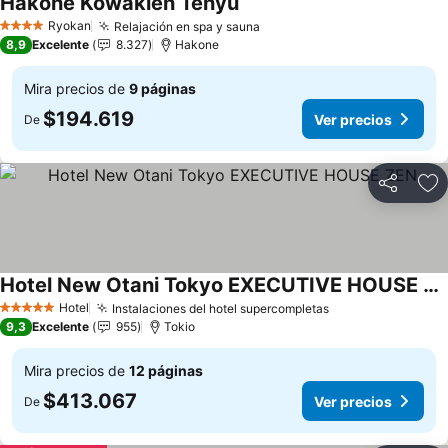
Hakone Kowakien Tenyu
Ver precios
Ryokan
Relajación en spa y sauna
Ver precios
4 Estrellas
8,9
Excelente
8.327
Hakone
Mira precios de
9 páginas
$194.619
Ver precios
De
Compartir
Ag
Hotel New Otani Tokyo EXECUTIVE HOUSE ZEN
Ver precios
Hotel
Instalaciones del hotel supercompletas
Ver precios
5 Estrellas
9,3
Excelente
955
Tokio
Mira precios de
12 páginas
$413.067
Ver precios
De