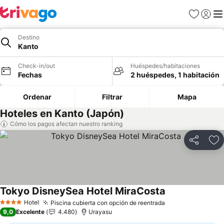
Favoritos
Iniciar 
Me
Destino
Kanto
Check-in/out
Huéspedes/habitaciones
Fechas
2 huéspedes, 1 habitación
Ordenar
Filtrar
Mapa
Hoteles en Kanto (Japón)
Cómo los pagos afectan nuestro ranking
Compartir
Ag
Tokyo DisneySea Hotel MiraCosta
Ver precios
Hotel
Piscina cubierta con opción de reentrada
Ver precios
4 Estrellas
9,0
Excelente
4.480
Urayasu