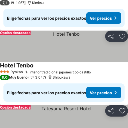
7,1
1.967
Kimitsu
Elige fechas para ver los precios exactos
Ver precios
Opción destacada
Compartir
Ag
Hotel Tenbo
Ver precios
Ryokan
Interior tradicional japonés tipo castillo
Ver precios
3 Estrellas
8,0
Muy bueno
3.047
Shibukawa
Elige fechas para ver los precios exactos
Ver precios
Opción destacada
Compartir
Ag