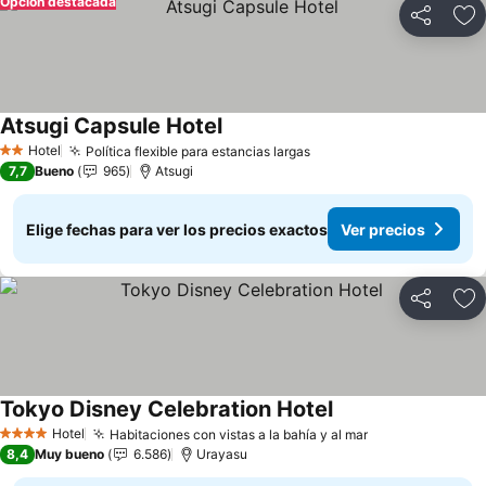
Opción destacada
Compartir
Ag
Atsugi Capsule Hotel
Ver precios
Hotel
Política flexible para estancias largas
Ver precios
2 Estrellas
7,7
Bueno
965
Atsugi
Elige fechas para ver los precios exactos
Ver precios
Compartir
Ag
Tokyo Disney Celebration Hotel
Ver precios
Hotel
Habitaciones con vistas a la bahía y al mar
Ver precios
4 Estrellas
8,4
Muy bueno
6.586
Urayasu