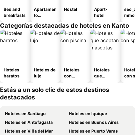
Bed and
Apartamen
Hostel
Apart-
seo_
breakfasts
to
hotel
mmod
amueblad
n_ty
Categorías destacadas de hoteles en Kanto
o
ouse
kan
Hoteles
Hoteles de
Hoteles
Hoteles
Hote
baratos
lujo
con
que
con 
piscina
aceptan
mascotas
Estás a un solo clic de estos destinos
destacados
Hoteles en Santiago
Hoteles en Iquique
Hoteles en Antofagasta
Hoteles en Buenos Aires
Hoteles en Viña del Mar
Hoteles en Puerto Varas