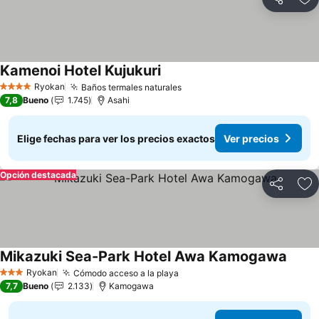
Compartir
Ag
Kamenoi Hotel Kujukuri
Ver precios
Ryokan
Baños termales naturales
Ver precios
4 Estrellas
7,8
Bueno
1.745
Asahi
Elige fechas para ver los precios exactos
Ver precios
Opción destacada
Compartir
Ag
Mikazuki Sea-Park Hotel Awa Kamogawa
Ver p
Ryokan
Cómodo acceso a la playa
Ver precios
3 Estrellas
7,7
Bueno
2.133
Kamogawa