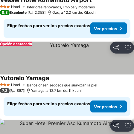
Vessel Hotel Kumamoto Airport
Hotel
Interiores renovados, limpios y modernos
3 Estrellas
8,8
Excelente
2.358
Ozu, a 12.2 km de: Kikuchi
Elige fechas para ver los precios exactos
Ver precios
Opción destacada
Compartir
Ag
Yutorelo Yamaga
Hotel
Baños onsen sedosos que suavizan la piel
3 Estrellas
7,2
897
Yamaga, a 12.7 km de: Kikuchi
Elige fechas para ver los precios exactos
Ver precios
Compartir
Ag