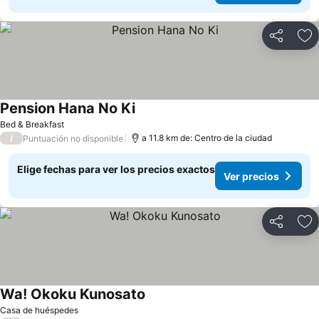
Compartir
Ag
Pension Hana No Ki
Bed & Breakfast
/
a 11.8 km de: Centro de la ciudad
Puntuación no disponible
Elige fechas para ver los precios exactos
Ver precios
Compartir
Ag
Wa! Okoku Kunosato
Casa de huéspedes