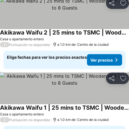
Compartir
Ag
Akikawa Waifu 2 | 25 mins to TSMC | Wooden 4BR | Up to 8 Guests
Casa o apartamento entero
/
a 1.0 km de: Centro de la ciudad
Puntuación no disponible
Elige fechas para ver los precios exactos
Ver precios
Compartir
Ag
Akikawa Waifu 1 | 25 mins to TSMC | Wooden 4BR | Up to 8 Guests
Casa o apartamento entero
/
a 1.0 km de: Centro de la ciudad
Puntuación no disponible