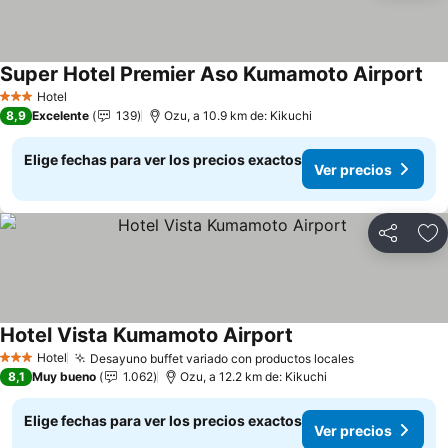
Super Hotel Premier Aso Kumamoto Airport
Hotel
3 Estrellas
8,9
Excelente
139
Ozu, a 10.9 km de: Kikuchi
Elige fechas para ver los precios exactos
Ver precios
Compartir
Ag
Hotel Vista Kumamoto Airport
Hotel
Desayuno buffet variado con productos locales
3 Estrellas
8,1
Muy bueno
1.062
Ozu, a 12.2 km de: Kikuchi
Elige fechas para ver los precios exactos
Ver precios