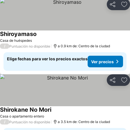
Compartir
Ag
Shiroyamaso
Casa de huéspedes
/
a 0.9 km de: Centro de la ciudad
Puntuación no disponible
Elige fechas para ver los precios exactos
Ver precios
Compartir
Ag
Shirokane No Mori
Casa o apartamento entero
/
a 3.5 km de: Centro de la ciudad
Puntuación no disponible