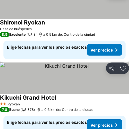
Shironoi Ryokan
Casa de huéspedes
8,9
Excelente
8
a 0.9 km de: Centro de la ciudad
Elige fechas para ver los precios exactos
Ver precios
Compartir
Ag
Kikuchi Grand Hotel
Ryokan
2 Estrellas
7,8
Bueno
378
a 0.6 km de: Centro de la ciudad
Elige fechas para ver los precios exactos
Ver precios