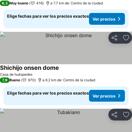
8,3
Muy bueno
416
a 7.7 km de: Centro de la ciudad
Elige fechas para ver los precios exactos
Ver precios
Compartir
Ag
Shichijo onsen dome
Casa de huéspedes
7,9
Bueno
970
a 6.2 km de: Centro de la ciudad
Elige fechas para ver los precios exactos
Ver precios
Compartir
Ag