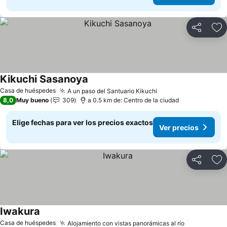
Compartir
Ag
Kikuchi Sasanoya
Casa de huéspedes
A un paso del Santuario Kikuchi
8,0
Muy bueno
309
a 0.5 km de: Centro de la ciudad
Elige fechas para ver los precios exactos
Ver precios
Compartir
Ag
Iwakura
Casa de huéspedes
Alojamiento con vistas panorámicas al río