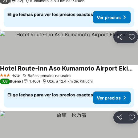
7,1
32
Kumamoto, a 8.3 km de: Kikuchi
Elige fechas para ver los precios exactos
Ver precios
Compartir
Ag
Hotel Route-Inn Aso Kumamoto Airport Ekimae
Hotel
Baños termales naturales
3 Estrellas
7,8
Bueno
1.460
Ozu, a 12.4 km de: Kikuchi
Elige fechas para ver los precios exactos
Ver precios
Compartir
Ag