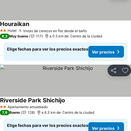
Houraikan
Hotel
Vistas de cerezos en flor desde el baño
2 Estrellas
8,2
Muy bueno
117
a 0.5 km de: Centro de la ciudad
Elige fechas para ver los precios exactos
Ver precios
Compartir
Ag
Riverside Park Shichijo
Apartamento amueblado
2 Estrellas
7,9
Bueno
128
a 6.3 km de: Centro de la ciudad
Elige fechas para ver los precios exactos
Ver precios