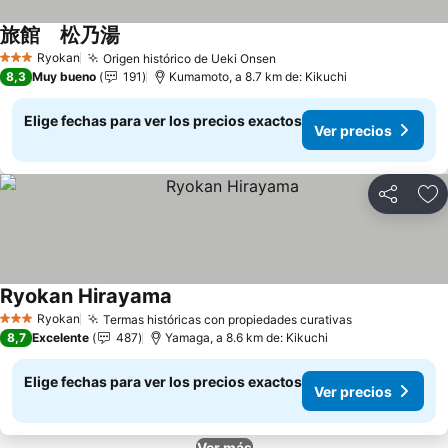
旅館 松乃湯
Ryokan
Origen histórico de Ueki Onsen
3 Estrellas
8,3
Muy bueno
191
Kumamoto, a 8.7 km de: Kikuchi
Elige fechas para ver los precios exactos
Ver precios
Compartir
Ag
Ryokan Hirayama
Ryokan
Termas históricas con propiedades curativas
3 Estrellas
8,7
Excelente
487
Yamaga, a 8.6 km de: Kikuchi
Elige fechas para ver los precios exactos
Ver precios
Ver más