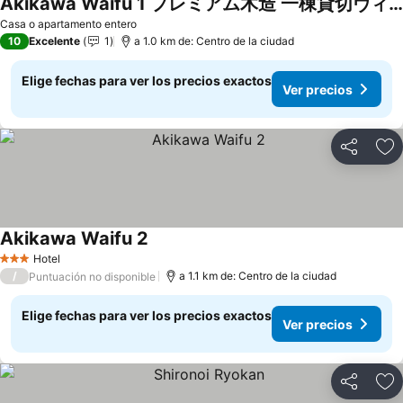
Akikawa Waifu 1 プレミアム木造 一棟貸切ヴィラ
Casa o apartamento entero
10
Excelente
1
a 1.0 km de: Centro de la ciudad
Elige fechas para ver los precios exactos
Ver precios
Compartir
Ag
Akikawa Waifu 2
Hotel
3 Estrellas
/
a 1.1 km de: Centro de la ciudad
Puntuación no disponible
Elige fechas para ver los precios exactos
Ver precios
Compartir
Ag