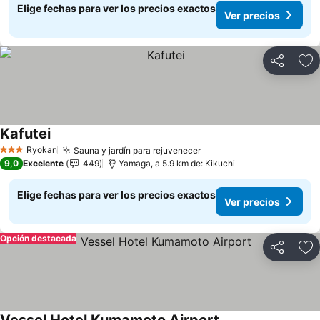
Elige fechas para ver los precios exactos
Ver precios
Compartir
Ag
Kafutei
Ryokan
Sauna y jardín para rejuvenecer
3 Estrellas
9,0
Excelente
449
Yamaga, a 5.9 km de: Kikuchi
Elige fechas para ver los precios exactos
Ver precios
Opción destacada
Compartir
Ag