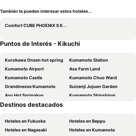
También te pueden interesar estos hoteles...
Comfort CUBE PHOENIX S Kumamoto
Puntos de Interés - Kikuchi
Kurokawa Onsen hot spring
Kumamoto Station
Kumamoto Airport
Aso Farm Land
Kumamoto Castle
Kumamoto Chuo Ward
Grandmesse Kumamoto
Suizenji Jojuen Garden
Aso Hot Springkyo
Kumamoto Shinshigai
Destinos destacados
Gofukumachi Station
Omuta City Zoo
Kurume Station
Suitengu shrine
Hoteles en Fukuoka
Hoteles en Beppu
Hoteles en Nagasaki
Hoteles en Kumamoto