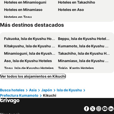
Hoteles en Minamioguni
Hoteles en Takachiho
Hoteles en Minamiaso
Hoteles en Aso
Hoteles en Tosu
Más destinos destacados
Fukuoka, Isla de Kyushu Hoteles
Beppu, Isla de Kyushu Hoteles
Kitakyushu, Isla de Kyushu Hoteles
Kumamoto, Isla de Kyushu Hoteles
Minamioguni, Isla de Kyushu Hoteles
Takachiho, Isla de Kyushu Hoteles
Aso, Isla de Kyushu Hoteles
Minamiaso, Isla de Kyushu Hoteles
Tosu, Isla de Kyushu Hoteles
Tokio, Kanto Hoteles
Kioto, Kinki Hoteles
Osaka, Kinki Hoteles
Ver todos los alojamientos en Kikuchi
Hakone, Kanto Hoteles
Takayama, Chubu y Hokuriku Hoteles
Busca hoteles
Asia
Japón
Isla de Kyushu
Hiroshima, Chugoku Hoteles
Kawasaki, Kanto Hoteles
Prefectura Kumamoto
Kikuchi
Nagoya, Chubu y Hokuriku Hoteles
Facebook
Twitter
Insta
Yo