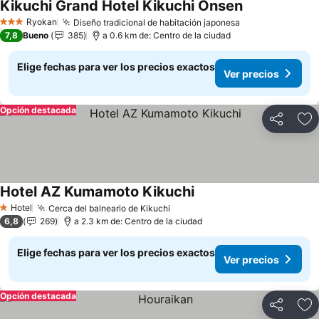
Kikuchi Grand Hotel Kikuchi Onsen
Ryokan
Diseño tradicional de habitación japonesa
3 Estrellas
7,8
Bueno
385
a 0.6 km de: Centro de la ciudad
Elige fechas para ver los precios exactos
Ver precios
Opción destacada
Compartir
Ag
Hotel AZ Kumamoto Kikuchi
Hotel
Cerca del balneario de Kikuchi
1 Estrellas
6,8
269
a 2.3 km de: Centro de la ciudad
Elige fechas para ver los precios exactos
Ver precios
Opción destacada
Compartir
Ag