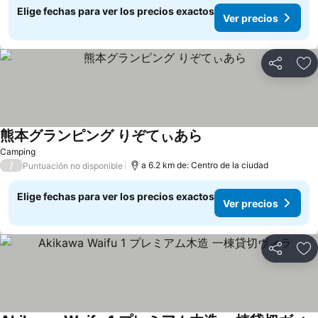
Elige fechas para ver los precios exactos
Ver precios
Compartir
Ag
熊本グランピング りぞてぃあら
Camping
/
a 6.2 km de: Centro de la ciudad
Puntuación no disponible
Elige fechas para ver los precios exactos
Ver precios
Compartir
Ag