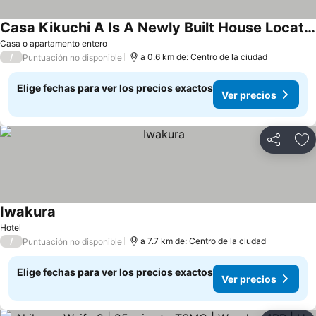
Casa Kikuchi A Is A Newly Built House Located Ne / Kikuchi Kumamoto
Casa o apartamento entero
/
a 0.6 km de: Centro de la ciudad
Puntuación no disponible
Elige fechas para ver los precios exactos
Ver precios
Compartir
Ag
Iwakura
Hotel
/
a 7.7 km de: Centro de la ciudad
Puntuación no disponible
Elige fechas para ver los precios exactos
Ver precios