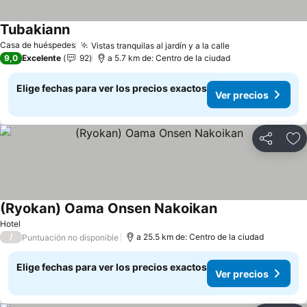
Tubakiann
Casa de huéspedes
Vistas tranquilas al jardín y a la calle
9,0
Excelente
92
a 5.7 km de: Centro de la ciudad
Elige fechas para ver los precios exactos
Ver precios
Compartir
Ag
(Ryokan) Oama Onsen Nakoikan
Hotel
/
a 25.5 km de: Centro de la ciudad
Puntuación no disponible
Elige fechas para ver los precios exactos
Ver precios