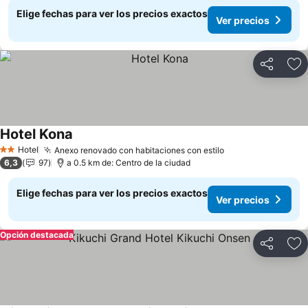
Elige fechas para ver los precios exactos
Ver precios
Compartir
Ag
Hotel Kona
Hotel
Anexo renovado con habitaciones con estilo
2 Estrellas
6,3
97
a 0.5 km de: Centro de la ciudad
Elige fechas para ver los precios exactos
Ver precios
Opción destacada
Compartir
Ag