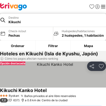
Favoritos
Iniciar 
Me
Destino
Kikuchi
Check-in/out
Huéspedes/habitaciones
Fechas
2 huéspedes, 1 habitación
Ordenar
Filtrar
Mapa
Hoteles en Kikuchi (Isla de Kyushu, Japón)
Cómo los pagos afectan nuestro ranking
Opción destacada
Compartir
Ag
Kikuchi Kanko Hotel
Ryokan
Baños privados al aire libre reservables
3 Estrellas
7,2
637
a 0.6 km de: Centro de la ciudad