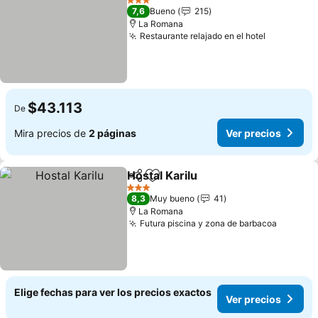
3 Estrellas
7,6
Bueno
215
La Romana
Restaurante relajado en el hotel
$43.113
De
Mira precios de
2 páginas
Ver precios
Hostal Karilu
Compartir
Agregar a favoritos
3 Estrellas
8,3
Muy bueno
41
La Romana
Futura piscina y zona de barbacoa
Elige fechas para ver los precios exactos
Ver precios