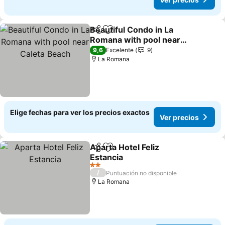
Beautiful Condo in La
Compartir
Agregar a favoritos
Romana with pool near
Caleta Beach
9,6
Excelente
9
La Romana
Elige fechas para ver los precios exactos
Ver precios
Aparta Hotel Feliz
Compartir
Agregar a favoritos
Estancia
2 Estrellas
/
Puntuación no disponible
La Romana