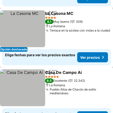
La Casona MC
Compartir
Agregar a favoritos
4 Estrellas
8,1
Muy bueno
306
La Romana
Terraza en la azotea con vistas a la ciudad
Opción destacada
Elige fechas para ver los precios exactos
Ver precios
Casa De Campo Ai
Compartir
Agregar a favoritos
5 Estrellas
9,5
Excelente
22.342
La Romana
Pueblo Altos de Chavón de estilo
mediterráneo