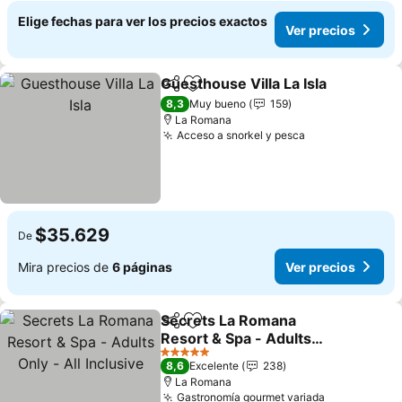
Elige fechas para ver los precios exactos
Ver precios
Guesthouse Villa La Isla
Compartir
Agregar a favoritos
8,3
Muy bueno
159
La Romana
Acceso a snorkel y pesca
$35.629
De
Mira precios de
6 páginas
Ver precios
Secrets La Romana
Compartir
Agregar a favoritos
Resort & Spa - Adults
Only - All Inclusive
5 Estrellas
8,6
Excelente
238
La Romana
Gastronomía gourmet variada