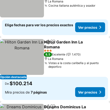
La Romana
Cocina italiana auténtica y asador
Elige fechas para ver los precios exactos
Ver precios
Hilton Garden Inn La
Compartir
Agregar a favoritos
Romana
3 Estrellas
8,5
Excelente
1.470
La Romana
Vistas a la costa caribeña y al puerto
deportivo
Opción destacada
$100.214
De
Mira precios de
7 páginas
Ver precios
Dreams Dominicus La
Compartir
Agregar a favoritos