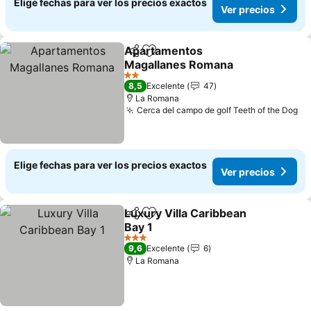
Elige fechas para ver los precios exactos
Ver precios
Apartamentos
Compartir
Agregar a favoritos
Magallanes Romana
2 Estrellas
8,5
Excelente
47
La Romana
Cerca del campo de golf Teeth of the Dog
Elige fechas para ver los precios exactos
Ver precios
Luxury Villa Caribbean
Compartir
Agregar a favoritos
Bay 1
3 Estrellas
9,6
Excelente
6
La Romana