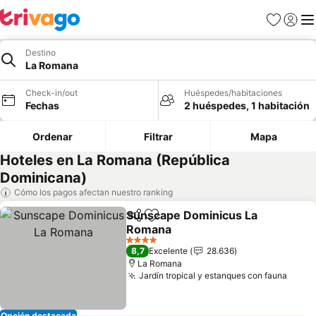
Favoritos
Iniciar 
Me
Destino
La Romana
Check-in/out
Huéspedes/habitaciones
Fechas
2 huéspedes, 1 habitación
Ordenar
Filtrar
Mapa
Hoteles en La Romana (República
Dominicana)
Cómo los pagos afectan nuestro ranking
Sunscape Dominicus La
Compartir
Agregar a favoritos
Romana
4 Estrellas
8,7
Excelente
28.636
La Romana
Jardín tropical y estanques con fauna
Opción destacada