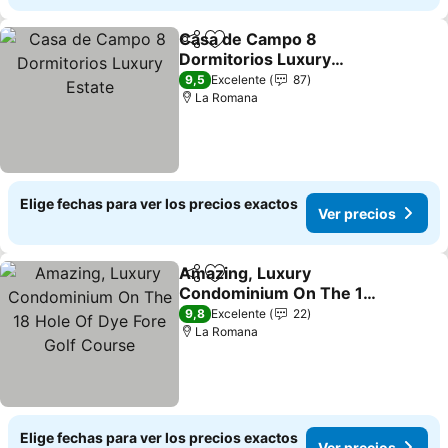
Casa de Campo 8
Compartir
Agregar a favoritos
Dormitorios Luxury
Estate
9,5
Excelente
87
La Romana
Elige fechas para ver los precios exactos
Ver precios
Amazing, Luxury
Compartir
Agregar a favoritos
Condominium On The 18
Hole Of Dye Fore Golf
9,8
Excelente
22
Course
La Romana
Elige fechas para ver los precios exactos
Ver precios