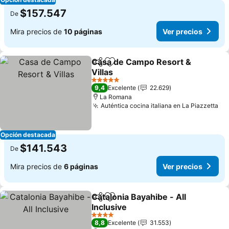
$157.547
De
Mira precios de
10 páginas
Ver precios
Casa de Campo Resort &
Compartir
Agregar a favoritos
Villas
5 Estrellas
9,4
Excelente
22.629
La Romana
Auténtica cocina italiana en La Piazzetta
Opción destacada
$141.543
De
Mira precios de
6 páginas
Ver precios
Catalonia Bayahibe - All
Compartir
Agregar a favoritos
Inclusive
4 Estrellas
8,8
Excelente
31.553