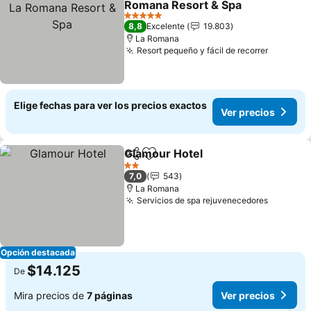
Romana Resort & Spa
5 Estrellas
8,8
Excelente
19.803
La Romana
Resort pequeño y fácil de recorrer
Elige fechas para ver los precios exactos
Ver precios
Glamour Hotel
Compartir
Agregar a favoritos
2 Estrellas
7,0
543
La Romana
Servicios de spa rejuvenecedores
Opción destacada
$14.125
De
Mira precios de
7 páginas
Ver precios