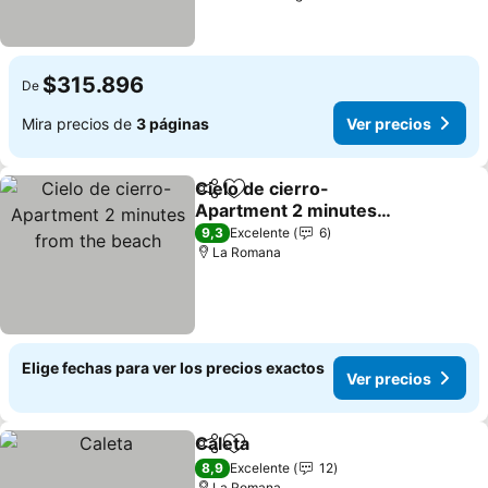
$315.896
De
Mira precios de
3 páginas
Ver precios
Cielo de cierro-
Compartir
Agregar a favoritos
Apartment 2 minutes
from the beach
9,3
Excelente
6
La Romana
Elige fechas para ver los precios exactos
Ver precios
Caleta
Compartir
Agregar a favoritos
8,9
Excelente
12
La Romana