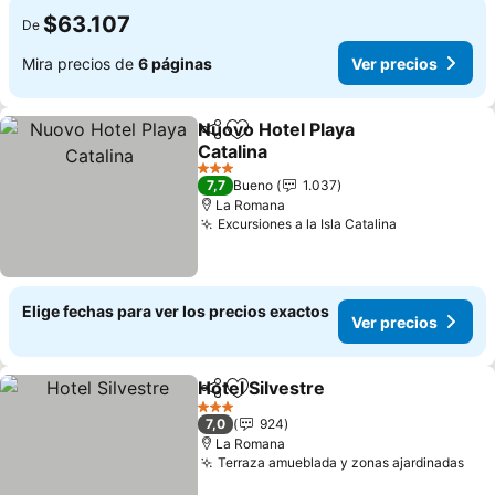
$63.107
De
Mira precios de
6 páginas
Ver precios
Nuovo Hotel Playa
Compartir
Agregar a favoritos
Catalina
3 Estrellas
7,7
Bueno
1.037
La Romana
Excursiones a la Isla Catalina
Elige fechas para ver los precios exactos
Ver precios
Hotel Silvestre
Compartir
Agregar a favoritos
3 Estrellas
7,0
924
La Romana
Terraza amueblada y zonas ajardinadas