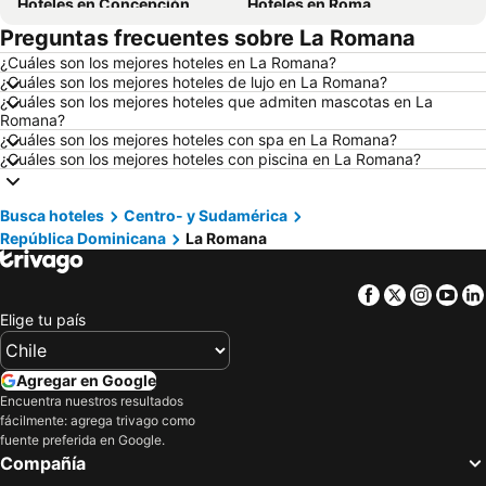
Hoteles en Concepción
Hoteles en Roma
Preguntas frecuentes sobre La Romana
Hoteles en La Serena
Hoteles en Puerto Montt
¿Cuáles son los mejores hoteles en La Romana?
Hoteles en Lima
Hoteles en Valdivia
¿Cuáles son los mejores hoteles de lujo en La Romana?
Hoteles en San Andrés
Hoteles en Búzios
¿Cuáles son los mejores hoteles que admiten mascotas en La
Romana?
Hoteles en Chillán
Hoteles en Arica
¿Cuáles son los mejores hoteles con spa en La Romana?
¿Cuáles son los mejores hoteles con piscina en La Romana?
Hoteles en Curazao
Hoteles en Chile
Hoteles en Región Metropolitana de Santiago
Hoteles en Chiloé
Busca hoteles
Centro- y Sudamérica
Hoteles en Isla de Pascua
Hoteles en Asunción
República Dominicana
La Romana
Hoteles en Cerdeña
Hoteles en Curicó
Hoteles en Provincia de Osorno
Hoteles en Jamaica
Facebook
Twitter
Insta
Yo
Hoteles en Lacio
Hoteles en Puerto Plata
Elige tu país
Hoteles en Región de Arica y Parinacota
Hoteles en Costa Rica
Agregar en Google
Hoteles en Colombia
Hoteles en Panamá
Encuentra nuestros resultados
Hoteles en Andalucía
Hoteles en Quintana Roo
fácilmente: agrega trivago como
fuente preferida en Google.
Hoteles en Prefectura Tokio
Compañía