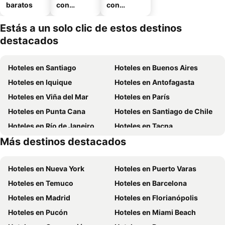
baratos
con
con
piscina
estaciona
miento
Estás a un solo clic de estos destinos
destacados
Hoteles en Santiago
Hoteles en Buenos Aires
Hoteles en Iquique
Hoteles en Antofagasta
Hoteles en Viña del Mar
Hoteles en París
Hoteles en Punta Cana
Hoteles en Santiago de Chile
Hoteles en Río de Janeiro
Hoteles en Tacna
Más destinos destacados
Hoteles en Aruba
Hoteles en Brasil
Hoteles en Nueva York
Hoteles en Puerto Varas
Hoteles en Temuco
Hoteles en Barcelona
Hoteles en Madrid
Hoteles en Florianópolis
Hoteles en Pucón
Hoteles en Miami Beach