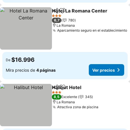
Hotel La Romana Center
Compartir
Agregar a favoritos
3 Estrellas
6,7
780
La Romana
Aparcamiento seguro en el establecimiento
$16.996
De
Mira precios de
4 páginas
Ver precios
Halibut Hotel
Compartir
Agregar a favoritos
3 Estrellas
8,5
Excelente
345
La Romana
Atractiva zona de piscina