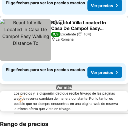
Elige fechas para ver los precios exactos
Ver precios
Beautiful Villa Located In
Compartir
Agregar a favoritos
Casa De Campo! Easy
Walking Distance To
9,9
Excelente
104
La Romana
Elige fechas para ver los precios exactos
Ver precios
Ver más
Los precios y la disponibilidad que recibe trivago de las páginas
web de reserva cambian de manera constante. Por lo tanto, es
posible que no siempre encuentres en una página web de reserva
la misma oferta que viste en trivago.
Rango de precios