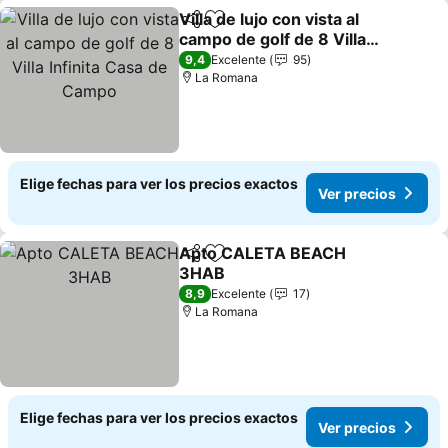
Villa de lujo con vista al
Compartir
Agregar a favoritos
campo de golf de 8 Villa
Infinita Casa de Campo
9,4
Excelente
95
La Romana
Elige fechas para ver los precios exactos
Ver precios
Apto CALETA BEACH
Compartir
Agregar a favoritos
3HAB
8,9
Excelente
17
La Romana
Elige fechas para ver los precios exactos
Ver precios