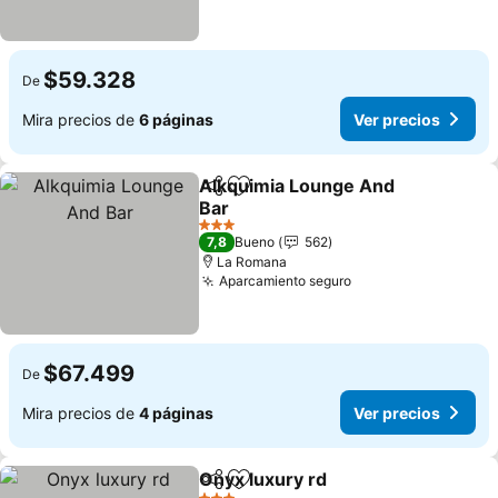
$59.328
De
Mira precios de
6 páginas
Ver precios
Alkquimia Lounge And
Compartir
Agregar a favoritos
Bar
3 Estrellas
7,8
Bueno
562
La Romana
Aparcamiento seguro
$67.499
De
Mira precios de
4 páginas
Ver precios
Onyx luxury rd
Compartir
Agregar a favoritos