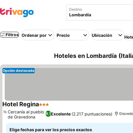
Destino
Filtros
Ordenar por
Precio
Ubicación
Hot
Hoteles en Lombardía (Itali
Opción destacada
Hotel Regina
3 Estrellas
Ver precios
Cercanía al pueblo
Excelente
(2.217 puntuaciones)
9,1
Graved
de Gravedona
Ver precios
Elige fechas para ver los precios exactos