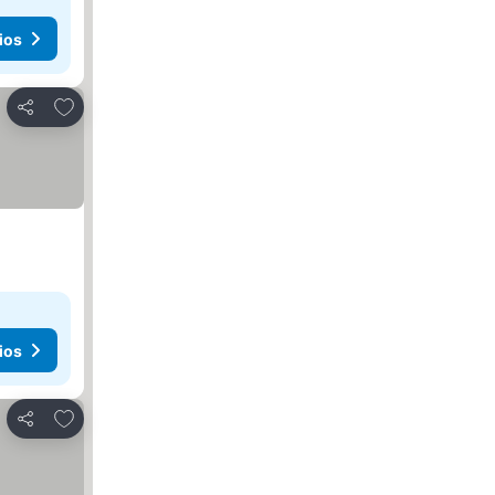
ios
Agregar a favoritos
Compartir
ios
Agregar a favoritos
Compartir