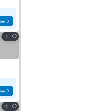
ios
Agregar a favoritos
Compartir
ios
Agregar a favoritos
Compartir