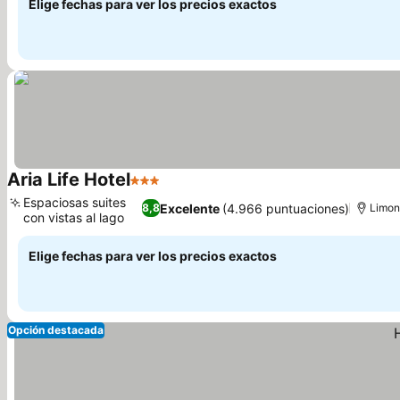
Elige fechas para ver los precios exactos
Aria Life Hotel
3 Estrellas
Ver precios
Espaciosas suites
Excelente
(4.966 puntuaciones)
8,8
Limon
con vistas al lago
Ver precios
Elige fechas para ver los precios exactos
Opción destacada