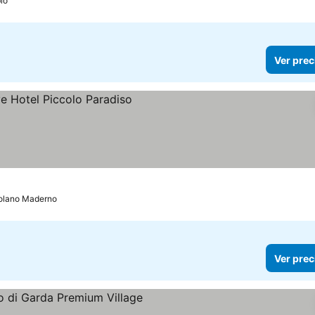
io
Ver prec
ecios
olano Maderno
Ver prec