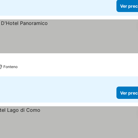
Ver prec
Fonteno
Ver prec