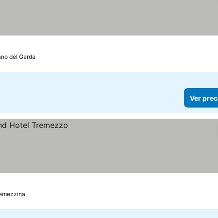
las
r precios
no del Garda
Ver prec
emezzina