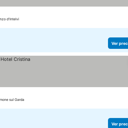
nzo d'Intelvi
Ver prec
imone sul Garda
Ver prec