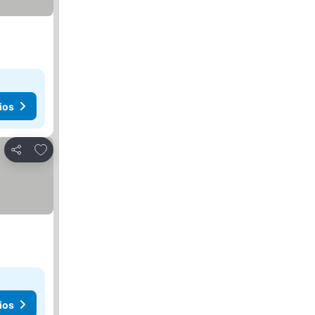
ios
Agregar a favoritos
Compartir
ios