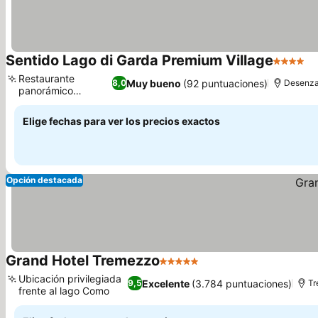
Sentido Lago di Garda Premium Village
4 Estrel
Ve
Restaurante
Muy bueno
(92 puntuaciones)
8,0
Desenza
panorámico
Ver precios
Dolcevita
Elige fechas para ver los precios exactos
Opción destacada
Grand Hotel Tremezzo
5 Estrellas
Ver precios
Ubicación privilegiada
Excelente
(3.784 puntuaciones)
9,5
Tr
frente al lago Como
Ver precios