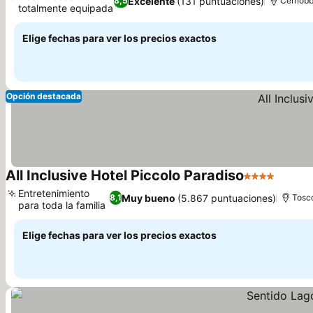
Excelente
(131 puntuaciones)
8,5
Cernobb
totalmente equipada
Ver precios
Elige fechas para ver los precios exactos
Opción destacada
All Inclusive Hotel Piccolo Paradiso
4 Estrellas
Ver pr
Entretenimiento
Muy bueno
(5.867 puntuaciones)
8,1
Tosc
para toda la familia
Ver precios
Elige fechas para ver los precios exactos