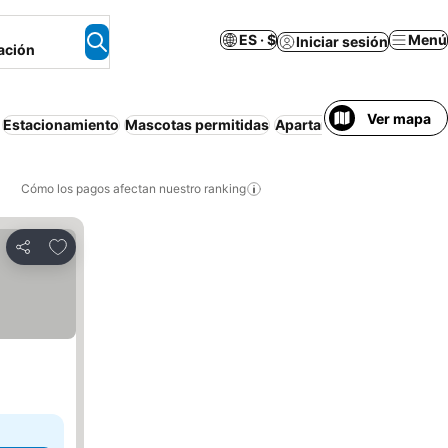
ES · $
Menú
Iniciar sesión
ación
Ver mapa
Estacionamiento
Mascotas permitidas
Apartamento amueblado
Cómo los pagos afectan nuestro ranking
Agregar a favoritos
Compartir