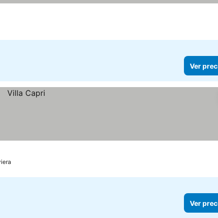
Ver prec
iera
Ver prec