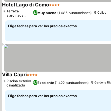
Hotel Lago di Como
4 Estrellas
Ver precios
Terraza
Muy bueno
(1.686 puntuaciones)
8,1
Colico
ajardinada
Ver precios
tranquila
Elige fechas para ver los precios exactos
Villa Capri
4 Estrellas
Ver precios
Piscina exterior
Excelente
(1.422 puntuaciones)
9,1
Gardone Riv
climatizada
Ver precios
Elige fechas para ver los precios exactos