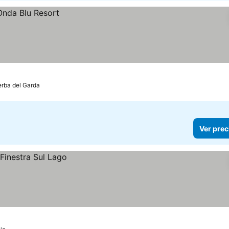
rba del Garda
Ver prec