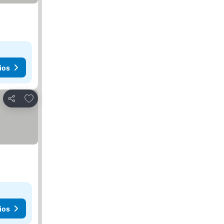
ios
Agregar a favoritos
Compartir
ios