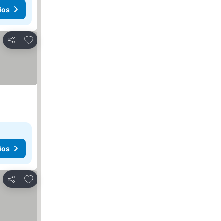
ios
Agregar a favoritos
Compartir
ios
Agregar a favoritos
Compartir