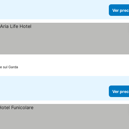
Ver prec
e sul Garda
Ver prec