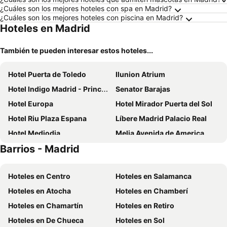
¿Cuáles son los mejores hoteles con spa en Madrid?
¿Cuáles son los mejores hoteles con piscina en Madrid?
Hoteles en Madrid
También te pueden interesar estos hoteles...
Hotel Puerta de Toledo
Ilunion Atrium
Hotel Indigo Madrid - Princesa By Ihg
Senator Barajas
Hotel Europa
Hotel Mirador Puerta del Sol
Hotel Riu Plaza Espana
Líbere Madrid Palacio Real
Hotel Mediodia
Melia Avenida de America
Barrios - Madrid
Anaco
Ilunion Pio XII
Hotel Exe Plaza
ibis Madrid Calle Alcalá
Hoteles en Centro
Hoteles en Salamanca
Hotel Praga
Hostal El Pilar
Hoteles en Atocha
Hoteles en Chamberí
ibis budget Madrid Vallecas
Hotel Liabeny
Hoteles en Chamartín
Hoteles en Retiro
Apartamentos Recoletos
Hotel Puerta America
Hoteles en De Chueca
Hoteles en Sol
Hostal Condestable
Optimi Rooms Madrid