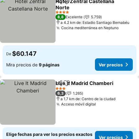
Hotel Zentral Castellana
Compartir
Agregar a favoritos
Norte
Ver precios
4 Estrellas
8,8
Excelente
5.759
a 4.2 km de: Estadio Santiago Bernabéu
Cocina mediterránea en Neptuno
Ver prec
$60.147
De
Mira precios de
9 páginas
Ver precios
Live It Madrid Chamberi
Compartir
Agregar a favoritos
Ve
3 Estrellas
6,3
1.265
a 1.7 km de: Centro de la ciudad
Acceso móvil digital
Ver precios
Elige fechas para ver los precios exactos
Ver precios