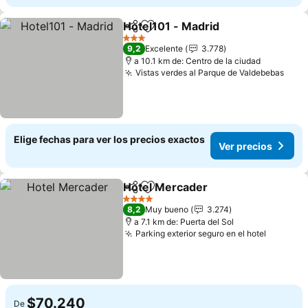
Hotel101 - Madrid
Compartir
Agregar a favoritos
Ver prec
3 Estrellas
9,2
Excelente
3.778
a 10.1 km de: Centro de la ciudad
Vistas verdes al Parque de Valdebebas
Ver 
Elige fechas para ver los precios exactos
Ver precios
Hotel Mercader
Compartir
Agregar a favoritos
Ver precio
4 Estrellas
8,2
Muy bueno
3.274
a 7.1 km de: Puerta del Sol
Parking exterior seguro en el hotel
Ver pre
$70.240
De