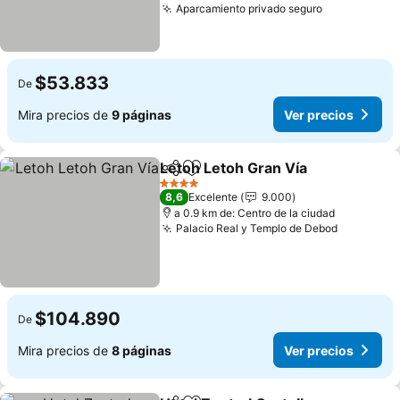
Aparcamiento privado seguro
Ver precios
$53.833
De
Mira precios de
9 páginas
Ver precios
Letoh Letoh Gran Vía
Compartir
Agregar a favoritos
Ver p
4 Estrellas
8,6
Excelente
9.000
a 0.9 km de: Centro de la ciudad
Palacio Real y Templo de Debod
Ver preci
$104.890
De
Mira precios de
8 páginas
Ver precios