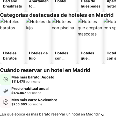
Bed and
Apartamen
Hostel
Casa de
Apar
breakfasts
to
huéspedes
hotel
amueblad
Categorías destacadas de hoteles en Madrid
o
Hoteles
Hoteles de
Hoteles
Hoteles
Hote
baratos
lujo
con
que
con 
piscina
aceptan
mascotas
Cuándo reservar un hotel en Madrid
Mes más barato: Agosto
$111.478
por noche
Precio habitual anual
$176.867
por noche
Mes más caro: Noviembre
$255.663
por noche
Preguntas frecuentes sobre Madrid
¿En qué época es más barato reservar un hotel en Madrid?