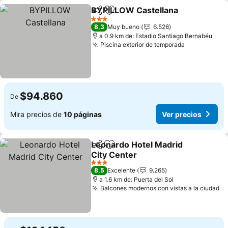
BYPILLOW Castellana
Compartir
Agregar a favoritos
Ver 
3 Estrellas
8,3
Muy bueno
6.526
a 0.9 km de: Estadio Santiago Bernabéu
Piscina exterior de temporada
Ver precio
$94.860
De
Mira precios de
10 páginas
Ver precios
Leonardo Hotel Madrid
Compartir
Agregar a favoritos
City Center
Ver precios
3 Estrellas
8,5
Excelente
9.265
a 1.6 km de: Puerta del Sol
Balcones modernos con vistas a la ciudad
Ve