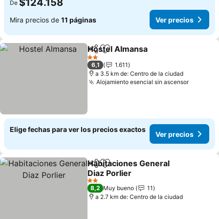
$124.158
De
Mira precios de
11 páginas
Ver precios
Hostel Almansa
Compartir
Agregar a favoritos
Ver precio
2 Estrellas
6,1
1.611
a 3.5 km de: Centro de la ciudad
Alojamiento esencial sin ascensor
Ver prec
Elige fechas para ver los precios exactos
Ver precios
Habitaciones General
Compartir
Agregar a favoritos
Diaz Porlier
Ver precios
2 Estrellas
8,2
Muy bueno
11
a 2.7 km de: Centro de la ciudad