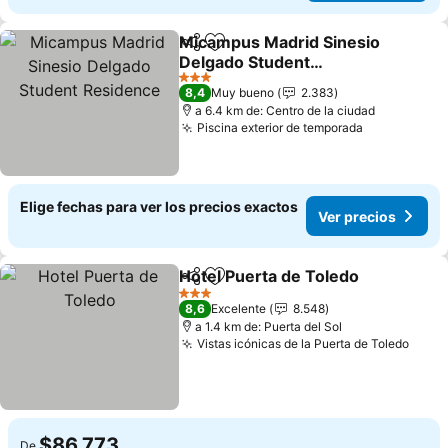
Micampus Madrid Sinesio
Compartir
Agregar a favoritos
Delgado Student
Residence
Ver precios
3 Estrellas
8,4
Muy bueno
2.383
a 6.4 km de: Centro de la ciudad
Piscina exterior de temporada
Ver precio
Elige fechas para ver los precios exactos
Ver precios
Hotel Puerta de Toledo
Compartir
Agregar a favoritos
Ver
3 Estrellas
8,6
Excelente
8.548
a 1.4 km de: Puerta del Sol
Vistas icónicas de la Puerta de Toledo
Ver p
$86.773
De