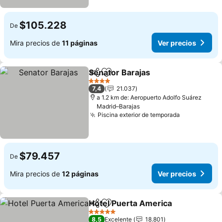
$105.228
De
Mira precios de
11 páginas
Ver precios
Senator Barajas
Compartir
Agregar a favoritos
Ver precio
4 Estrellas
7,4
21.037
a 1.2 km de: Aeropuerto Adolfo Suárez
Madrid–Barajas
Piscina exterior de temporada
Ver precio
$79.457
De
Mira precios de
12 páginas
Ver precios
Hotel Puerta America
Compartir
Agregar a favoritos
Ver 
5 Estrellas
8,5
Excelente
18.801