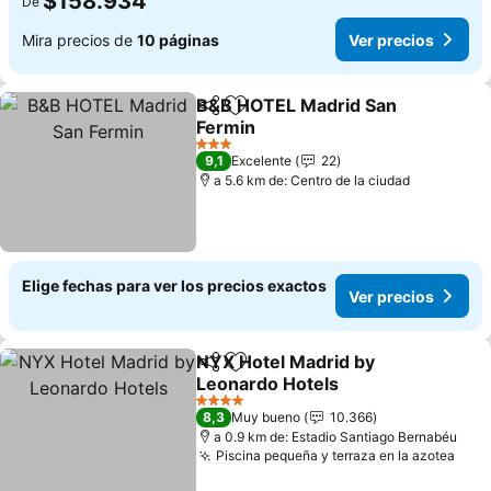
$158.934
De
Mira precios de
10 páginas
Ver precios
B&B HOTEL Madrid San
Compartir
Agregar a favoritos
Fermin
Ver precios
3 Estrellas
9,1
Excelente
22
a 5.6 km de: Centro de la ciudad
Elige fechas para ver los precios exactos
Ver precios
NYX Hotel Madrid by
Compartir
Agregar a favoritos
Leonardo Hotels
Ver precios
4 Estrellas
8,3
Muy bueno
10.366
a 0.9 km de: Estadio Santiago Bernabéu
Piscina pequeña y terraza en la azotea
Ver 