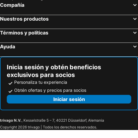
Barcelona, Cataluña Hoteles
Sevilla, Andalucía Hoteles
Compañía
Valencia, Comunidad Valenciana Hoteles
Málaga, Andalucía Hoteles
Nuestros productos
Granada, Andalucía Hoteles
Bilbao, País Vasco Hoteles
San Sebastián, País Vasco Hoteles
Palma, Islas Baleares Hoteles
Términos y políticas
Ayuda
Inicia sesión y obtén beneficios
exclusivos para socios
Personaliza tu experiencia
Obtén ofertas y precios para socios
Iniciar sesión
trivago N.V.
, Kesselstraße 5 – 7, 40221 Düsseldorf, Alemania
Copyright 2026 trivago | Todos los derechos reservados.