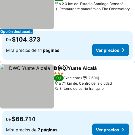
a 2.0 km de: Estadio Santiago Bernabéu
Restaurante panorámico The Observatory
Ve
Opción destacada
$104.373
De
Mira precios de
11 páginas
Ver precios
DWO Yuste Alcalá
Compartir
Agregar a favoritos
Ver prec
3 Estrellas
9,1
Excelente
2.606
a 7.1 km de: Centro de la ciudad
Entorno de barrio tranquilo
Ver precios
$66.714
De
Mira precios de
7 páginas
Ver precios