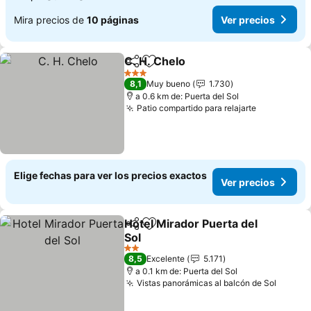
Mira precios de
10 páginas
Ver precios
C. H. Chelo
Compartir
Agregar a favoritos
Ver precios
3 Estrellas
8,1
Muy bueno
1.730
a 0.6 km de: Puerta del Sol
Patio compartido para relajarte
Ver precio
Elige fechas para ver los precios exactos
Ver precios
Hotel Mirador Puerta del
Compartir
Agregar a favoritos
Sol
Ver precios
2 Estrellas
8,5
Excelente
5.171
a 0.1 km de: Puerta del Sol
Vistas panorámicas al balcón de Sol
Ver pr