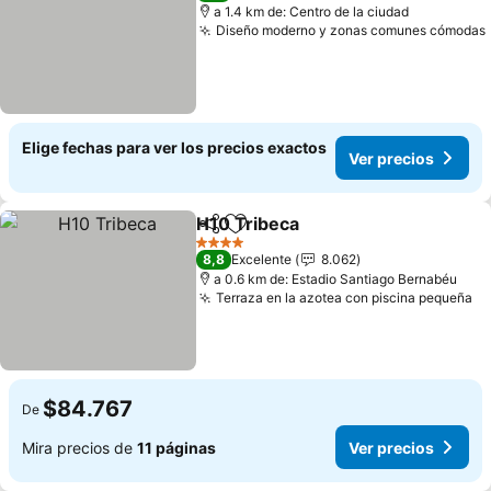
a 1.4 km de: Centro de la ciudad
Diseño moderno y zonas comunes cómodas
Elige fechas para ver los precios exactos
Ver precios
H10 Tribeca
Compartir
Agregar a favoritos
Ver precios
4 Estrellas
8,8
Excelente
8.062
a 0.6 km de: Estadio Santiago Bernabéu
Terraza en la azotea con piscina pequeña
Ve
$84.767
De
Mira precios de
11 páginas
Ver precios