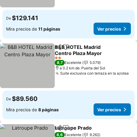
$129.141
De
Mira precios de
11 páginas
Ver precios
B&B HOTEL Madrid
Compartir
Agregar a favoritos
Centro Plaza Mayor
Ver precios
2 Estrellas
8,7
Excelente
5.079
a 0.2 km de: Puerta del Sol
Suite exclusiva con terraza en la azotea
Ver
$89.560
De
Mira precios de
8 páginas
Ver precios
Latroupe Prado
Compartir
Agregar a favoritos
Ver precio
8,6
Excelente
9.262