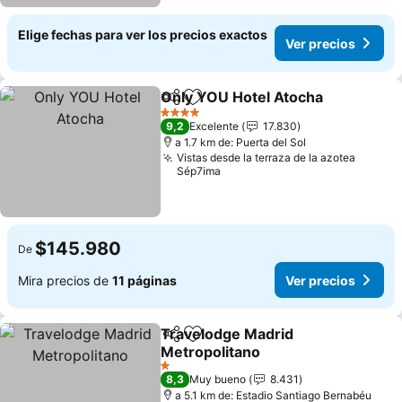
Elige fechas para ver los precios exactos
Ver precios
Only YOU Hotel Atocha
Compartir
Agregar a favoritos
Ver
4 Estrellas
9,2
Excelente
17.830
a 1.7 km de: Puerta del Sol
Vistas desde la terraza de la azotea
Sép7ima
$145.980
De
Mira precios de
11 páginas
Ver precios
Travelodge Madrid
Compartir
Agregar a favoritos
Metropolitano
Ver precios
1 Estrellas
8,3
Muy bueno
8.431
a 5.1 km de: Estadio Santiago Bernabéu