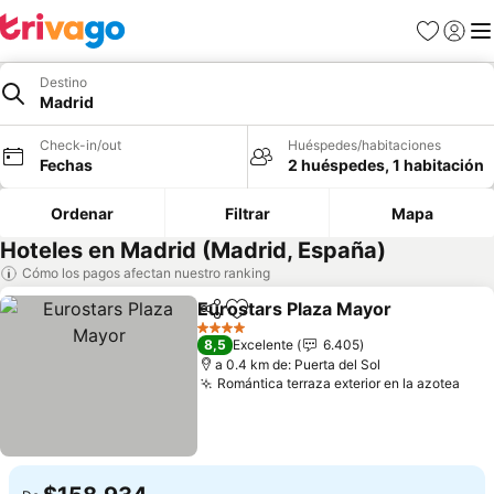
Favoritos
Iniciar 
Me
Destino
Madrid
Check-in/out
Huéspedes/habitaciones
Fechas
2 huéspedes, 1 habitación
Ordenar
Filtrar
Mapa
Hoteles en Madrid (Madrid, España)
Cómo los pagos afectan nuestro ranking
Eurostars Plaza Mayor
Compartir
Agregar a favoritos
Ver
4 Estrellas
8,5
Excelente
6.405
a 0.4 km de: Puerta del Sol
Romántica terraza exterior en la azotea
Ver 