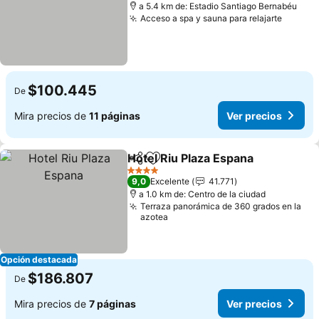
a 5.4 km de: Estadio Santiago Bernabéu
Acceso a spa y sauna para relajarte
Ver pr
$100.445
De
Mira precios de
11 páginas
Ver precios
Hotel Riu Plaza Espana
Compartir
Agregar a favoritos
Ver
4 Estrellas
9,0
Excelente
41.771
a 1.0 km de: Centro de la ciudad
Terraza panorámica de 360 grados en la
azotea
Opción destacada
$186.807
De
Mira precios de
7 páginas
Ver precios