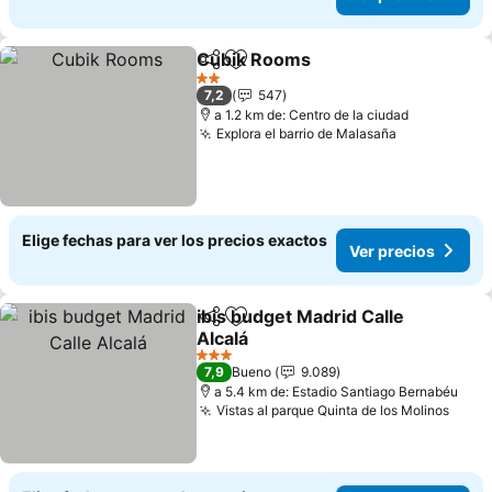
Cubik Rooms
Compartir
Agregar a favoritos
Ver precios
2 Estrellas
7,2
547
a 1.2 km de: Centro de la ciudad
Explora el barrio de Malasaña
Ver precios
Elige fechas para ver los precios exactos
Ver precios
ibis budget Madrid Calle
Compartir
Agregar a favoritos
Alcalá
Ver precios
3 Estrellas
7,9
Bueno
9.089
a 5.4 km de: Estadio Santiago Bernabéu
Vistas al parque Quinta de los Molinos
Ver p