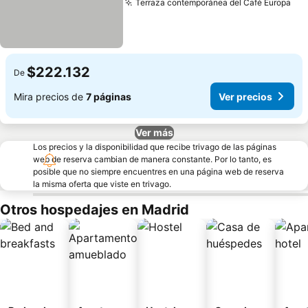
Terraza contemporánea del Café Europa
Ver
$222.132
De
Mira precios de
7 páginas
Ver precios
Ver más
Los precios y la disponibilidad que recibe trivago de las páginas
web de reserva cambian de manera constante. Por lo tanto, es
posible que no siempre encuentres en una página web de reserva
la misma oferta que viste en trivago.
Otros hospedajes en Madrid