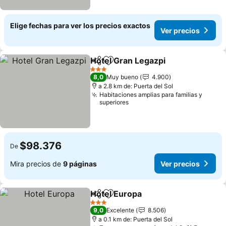
Elige fechas para ver los precios exactos
Ver precios
Hotel Gran Legazpi
Compartir
Agregar a favoritos
Ver pre
3 Estrellas
8,0
Muy bueno
4.900
a 2.8 km de: Puerta del Sol
Habitaciones amplias para familias y
superiores
$98.376
De
Mira precios de
9 páginas
Ver precios
Hotel Europa
Compartir
Agregar a favoritos
Ver precios
3 Estrellas
9,0
Excelente
8.506
a 0.1 km de: Puerta del Sol