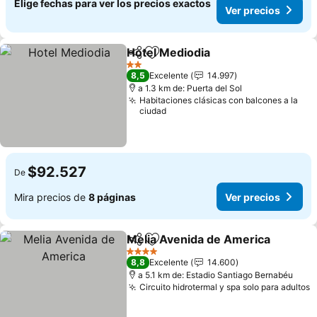
Elige fechas para ver los precios exactos
Ver precios
Hotel Mediodia
Compartir
Agregar a favoritos
Ver precios
2 Estrellas
8,5
Excelente
14.997
a 1.3 km de: Puerta del Sol
Habitaciones clásicas con balcones a la
ciudad
$92.527
De
Mira precios de
8 páginas
Ver precios
Melia Avenida de America
Compartir
Agregar a favoritos
4 Estrellas
8,8
Excelente
14.600
a 5.1 km de: Estadio Santiago Bernabéu
Circuito hidrotermal y spa solo para adultos
V