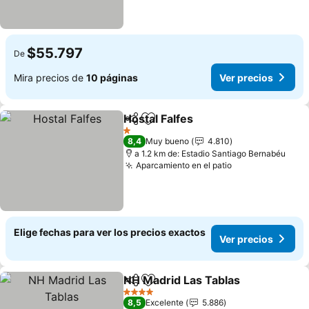
$55.797
De
Mira precios de
10 páginas
Ver precios
Hostal Falfes
Compartir
Agregar a favoritos
Ver precios
1 Estrellas
8,4
Muy bueno
4.810
a 1.2 km de: Estadio Santiago Bernabéu
Aparcamiento en el patio
Ver precios
Elige fechas para ver los precios exactos
Ver precios
NH Madrid Las Tablas
Compartir
Agregar a favoritos
Ver 
4 Estrellas
8,5
Excelente
5.886