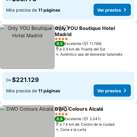
Mira precios de
11 páginas
Ver precios
Only YOU Boutique Hotel
Compartir
Agregar a favoritos
Madrid
Ver precios
4 Estrellas
9,5
Excelente
11.769
a 0.9 km de: Puerta del Sol
Auténtico spa de bienestar tailandés
Ver pr
$221.129
De
Mira precios de
11 páginas
Ver precios
DWO Colours Alcalá
Compartir
Agregar a favoritos
Ver pr
4 Estrellas
8,6
Excelente
2.041
a 7.4 km de: Centro de la ciudad
Cena a la carta
Ver precios