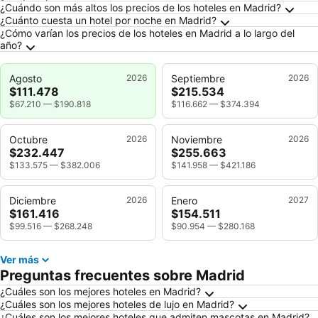
¿Cuándo son más altos los precios de los hoteles en Madrid?
¿Cuánto cuesta un hotel por noche en Madrid?
¿Cómo varían los precios de los hoteles en Madrid a lo largo del
año?
Agosto
2026
Septiembre
2026
$111.478
$215.534
$67.210
—
$190.818
$116.662
—
$374.394
Octubre
2026
Noviembre
2026
$232.447
$255.663
$133.575
—
$382.006
$141.958
—
$421.186
Diciembre
2026
Enero
2027
$161.416
$154.511
$99.516
—
$268.248
$90.954
—
$280.168
Ver más
Preguntas frecuentes sobre Madrid
¿Cuáles son los mejores hoteles en Madrid?
¿Cuáles son los mejores hoteles de lujo en Madrid?
¿Cuáles son los mejores hoteles que admiten mascotas en Madrid?