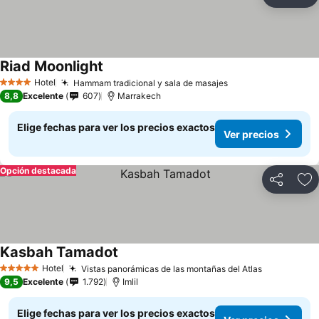
Compartir
Ag
Riad Moonlight
Hotel
Hammam tradicional y sala de masajes
4 Estrellas
8,8
Excelente
607
Marrakech
Elige fechas para ver los precios exactos
Ver precios
Opción destacada
Compartir
Ag
Kasbah Tamadot
Hotel
Vistas panorámicas de las montañas del Atlas
5 Estrellas
9,5
Excelente
1.792
Imlil
Elige fechas para ver los precios exactos