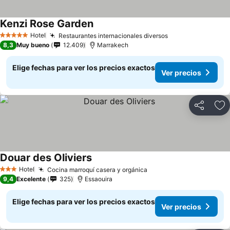
Kenzi Rose Garden
Hotel
Restaurantes internacionales diversos
5 Estrellas
8,3
Muy bueno
12.409
Marrakech
Elige fechas para ver los precios exactos
Ver precios
Compartir
Ag
Douar des Oliviers
Hotel
Cocina marroquí casera y orgánica
3 Estrellas
9,4
Excelente
325
Essaouira
Elige fechas para ver los precios exactos
Ver precios