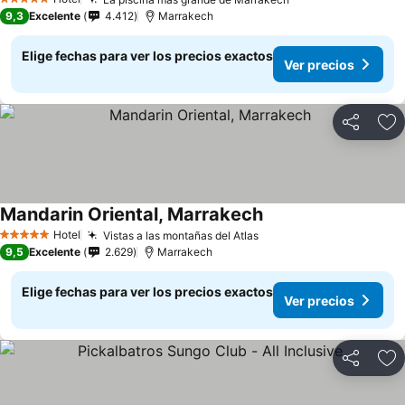
5 Estrellas
9,3
Excelente
4.412
Marrakech
Elige fechas para ver los precios exactos
Ver precios
Compartir
Ag
Mandarin Oriental, Marrakech
Hotel
Vistas a las montañas del Atlas
5 Estrellas
9,5
Excelente
2.629
Marrakech
Elige fechas para ver los precios exactos
Ver precios
Compartir
Ag