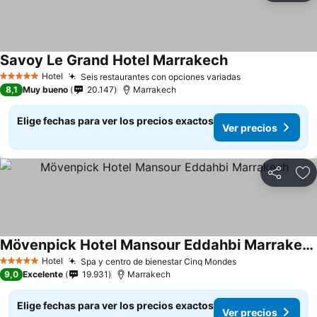
Savoy Le Grand Hotel Marrakech
Hotel
Seis restaurantes con opciones variadas
5 Estrellas
8,1
Muy bueno
20.147
Marrakech
Elige fechas para ver los precios exactos
Ver precios
Compartir
Ag
Mövenpick Hotel Mansour Eddahbi Marrakech
Hotel
Spa y centro de bienestar Cinq Mondes
5 Estrellas
9,0
Excelente
19.931
Marrakech
Elige fechas para ver los precios exactos
Ver precios