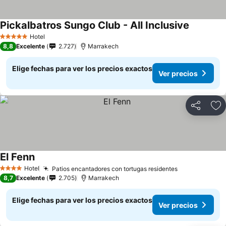
Pickalbatros Sungo Club - All Inclusive
Hotel
5 Estrellas
8,8
Excelente
2.727
Marrakech
Elige fechas para ver los precios exactos
Ver precios
Compartir
Ag
El Fenn
Hotel
Patios encantadores con tortugas residentes
4 Estrellas
8,7
Excelente
2.705
Marrakech
Elige fechas para ver los precios exactos
Ver precios