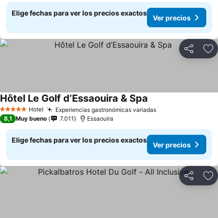
Elige fechas para ver los precios exactos
Ver precios
Compartir
Ag
Hôtel Le Golf d’Essaouira & Spa
Hotel
Experiencias gastronómicas variadas
5 Estrellas
8,1
Muy bueno
7.011
Essaouira
Elige fechas para ver los precios exactos
Ver precios
Compartir
Ag