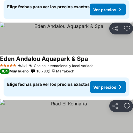
Elige fechas para ver los precios exactos
Ver precios
Compartir
Ag
Eden Andalou Aquapark & Spa
Hotel
Cocina internacional y local variada
5 Estrellas
8,4
Muy bueno
10.780
Marrakech
Elige fechas para ver los precios exactos
Ver precios
Compartir
Ag