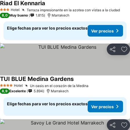
Riad El Kennaria
Hotel
Terraza impresionante en la azotea con vistas a la ciudad
3 Estrellas
8,0
Muy bueno
1.815
Marrakech
Elige fechas para ver los precios exactos
Ver precios
Compartir
Ag
TUI BLUE Medina Gardens
Hotel
Un oasis en el corazón de la Medina
4 Estrellas
8,9
Excelente
5.894
Marrakech
Elige fechas para ver los precios exactos
Ver precios
Compartir
Ag