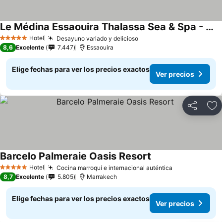
Le Médina Essaouira Thalassa Sea & Spa - MGallery Collection
Hotel
Desayuno variado y delicioso
5 Estrellas
8,6
Excelente
7.447
Essaouira
Elige fechas para ver los precios exactos
Ver precios
Compartir
Ag
Barcelo Palmeraie Oasis Resort
Hotel
Cocina marroquí e internacional auténtica
5 Estrellas
8,7
Excelente
5.805
Marrakech
Elige fechas para ver los precios exactos
Ver precios