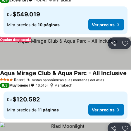
8,9
Excelente
14.474
Marrakech
$549.019
De
Mira precios de
10 páginas
Ver precios
Opción destacada
Compartir
Ag
Aqua Mirage Club & Aqua Parc - All Inclusive
Resort
Vistas panorámicas a las montañas del Atlas
4 Estrellas
8,3
Muy bueno
16.515
Marrakech
$120.582
De
Mira precios de
11 páginas
Ver precios