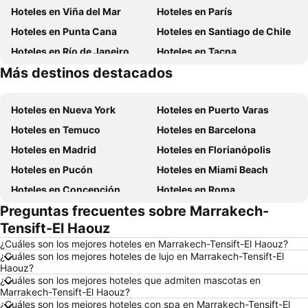
Hoteles en Viña del Mar
Hoteles en París
Hoteles en Punta Cana
Hoteles en Santiago de Chile
Hoteles en Río de Janeiro
Hoteles en Tacna
Más destinos destacados
Hoteles en Aruba
Hoteles en Brasil
Hoteles en Nueva York
Hoteles en Puerto Varas
Hoteles en Temuco
Hoteles en Barcelona
Hoteles en Madrid
Hoteles en Florianópolis
Hoteles en Pucón
Hoteles en Miami Beach
Hoteles en Concepción
Hoteles en Roma
Preguntas frecuentes sobre Marrakech-
Hoteles en La Serena
Hoteles en Puerto Montt
Tensift-El Haouz
Hoteles en Lima
Hoteles en Valdivia
¿Cuáles son los mejores hoteles en Marrakech-Tensift-El Haouz?
Hoteles en San Andrés
Hoteles en Búzios
¿Cuáles son los mejores hoteles de lujo en Marrakech-Tensift-El
Haouz?
Hoteles en Chillán
Hoteles en Arica
¿Cuáles son los mejores hoteles que admiten mascotas en
Hoteles en Curazao
Hoteles en Chile
Marrakech-Tensift-El Haouz?
¿Cuáles son los mejores hoteles con spa en Marrakech-Tensift-El