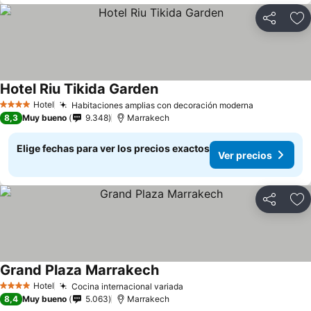
Compartir
Ag
Hotel Riu Tikida Garden
Hotel
Habitaciones amplias con decoración moderna
4 Estrellas
8,3
Muy bueno
9.348
Marrakech
Elige fechas para ver los precios exactos
Ver precios
Compartir
Ag
Grand Plaza Marrakech
Hotel
Cocina internacional variada
4 Estrellas
8,4
Muy bueno
5.063
Marrakech