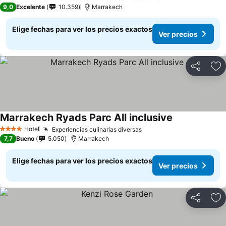
5 Estrellas
9,0
Excelente
10.359
Marrakech
Elige fechas para ver los precios exactos
Ver precios
Compartir
Ag
Marrakech Ryads Parc All inclusive
Hotel
Experiencias culinarias diversas
4 Estrellas
7,7
Bueno
5.050
Marrakech
Elige fechas para ver los precios exactos
Ver precios
Compartir
Ag