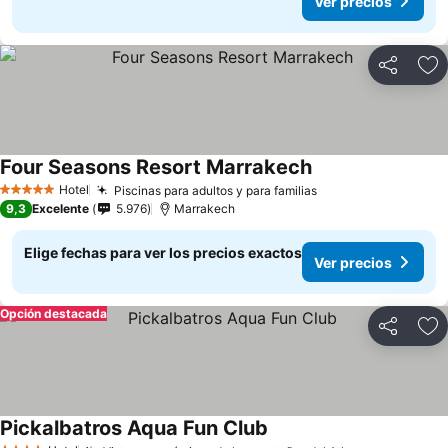
Ver precios
Compartir
Ag
Four Seasons Resort Marrakech
Hotel
Piscinas para adultos y para familias
5 Estrellas
9,3
Excelente
5.976
Marrakech
Elige fechas para ver los precios exactos
Ver precios
Opción destacada
Compartir
Ag
Pickalbatros Aqua Fun Club