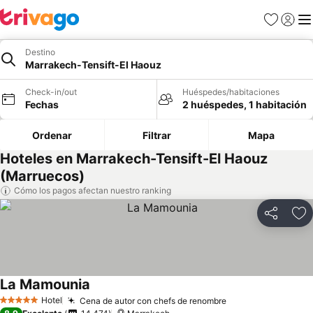
Favoritos
Iniciar 
Me
Destino
Marrakech-Tensift-El Haouz
Check-in/out
Huéspedes/habitaciones
Fechas
2 huéspedes, 1 habitación
Ordenar
Filtrar
Mapa
Hoteles en Marrakech-Tensift-El Haouz
(Marruecos)
Cómo los pagos afectan nuestro ranking
Compartir
Ag
La Mamounia
Hotel
Cena de autor con chefs de renombre
5 Estrellas