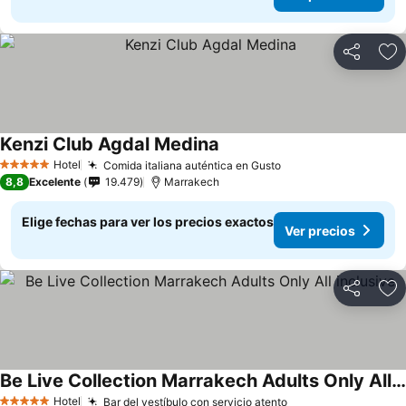
Compartir
Ag
Kenzi Club Agdal Medina
Hotel
Comida italiana auténtica en Gusto
5 Estrellas
8,8
Excelente
19.479
Marrakech
Elige fechas para ver los precios exactos
Ver precios
Compartir
Ag
Be Live Collection Marrakech Adults Only All inclusive
Hotel
Bar del vestíbulo con servicio atento