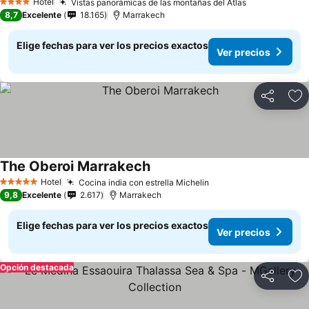
Hotel
Vistas panorámicas de las montañas del Atlas
4 Estrellas
8,7
Excelente
18.165
Marrakech
Elige fechas para ver los precios exactos
Ver precios
Compartir
Ag
The Oberoi Marrakech
Hotel
Cocina india con estrella Michelin
5 Estrellas
9,8
Excelente
2.617
Marrakech
Elige fechas para ver los precios exactos
Ver precios
Opción destacada
Compartir
Ag