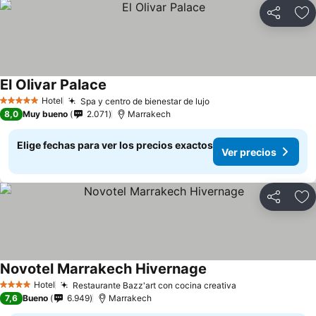
Compartir
Ag
El Olivar Palace
Hotel
Spa y centro de bienestar de lujo
5 Estrellas
8,0
Muy bueno
2.071
Marrakech
Elige fechas para ver los precios exactos
Ver precios
Compartir
Ag
Novotel Marrakech Hivernage
Hotel
Restaurante Bazz'art con cocina creativa
4 Estrellas
7,6
Bueno
6.949
Marrakech