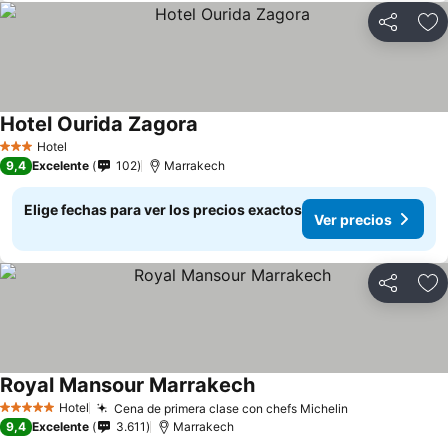
Compartir
Ag
Hotel Ourida Zagora
Hotel
3 Estrellas
9,4
Excelente
102
Marrakech
Elige fechas para ver los precios exactos
Ver precios
Compartir
Ag
Royal Mansour Marrakech
Hotel
Cena de primera clase con chefs Michelin
5 Estrellas
9,4
Excelente
3.611
Marrakech