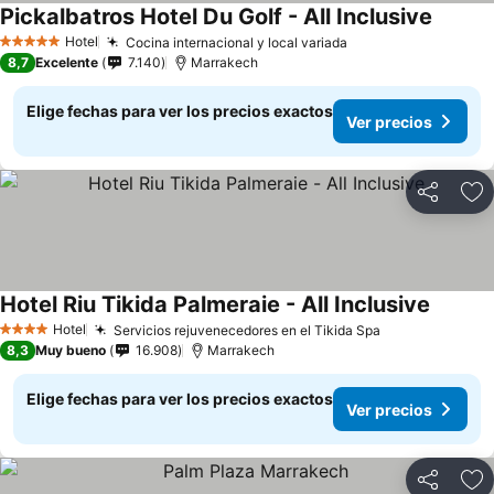
Pickalbatros Hotel Du Golf - All Inclusive
Hotel
Cocina internacional y local variada
5 Estrellas
8,7
Excelente
7.140
Marrakech
Elige fechas para ver los precios exactos
Ver precios
Compartir
Ag
Hotel Riu Tikida Palmeraie - All Inclusive
Hotel
Servicios rejuvenecedores en el Tikida Spa
4 Estrellas
8,3
Muy bueno
16.908
Marrakech
Elige fechas para ver los precios exactos
Ver precios
Compartir
Ag