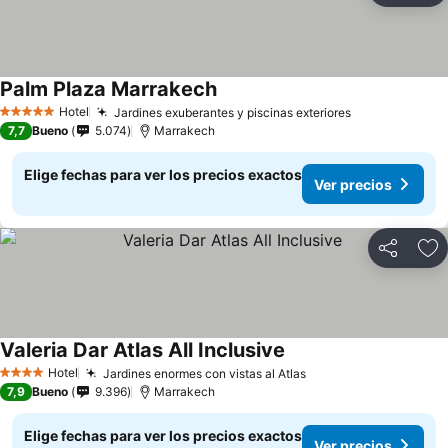
Palm Plaza Marrakech
Hotel
Jardines exuberantes y piscinas exteriores
5 Estrellas
7,7
Bueno
5.074
Marrakech
Elige fechas para ver los precios exactos
Ver precios
Compartir
Ag
Valeria Dar Atlas All Inclusive
Hotel
Jardines enormes con vistas al Atlas
4 Estrellas
7,9
Bueno
9.396
Marrakech
Elige fechas para ver los precios exactos
Ver precios