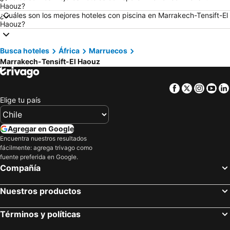
Hoteles en Región Metropolitana de Santiago
Hoteles en Chiloé
Haouz?
¿Cuáles son los mejores hoteles con piscina en Marrakech-Tensift-El
Hoteles en Isla de Pascua
Hoteles en Asunción
Haouz?
Hoteles en Cerdeña
Hoteles en Curicó
Hoteles en Provincia de Osorno
Hoteles en Jamaica
Busca hoteles
África
Marruecos
Hoteles en Lacio
Hoteles en Puerto Plata
Marrakech-Tensift-El Haouz
Hoteles en Región de Arica y Parinacota
Hoteles en Costa Rica
Facebook
Twitter
Insta
Yo
Hoteles en Colombia
Hoteles en Panamá
Elige tu país
Hoteles en Andalucía
Hoteles en Quintana Roo
Hoteles en Prefectura Tokio
Agregar en Google
Encuentra nuestros resultados
fácilmente: agrega trivago como
fuente preferida en Google.
Compañía
Nuestros productos
Términos y políticas