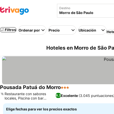
Destino
Filtros
Ordenar por
Precio
Ubicación
Hot
Hoteles en Morro de São Pau
Pousada Patuá do Morro
3 Estrellas
Restaurante con sabores
Excelente
(3.045 puntuaciones
9,3
locales, Piscina con bar
integrado
Elige fechas para ver los precios exactos