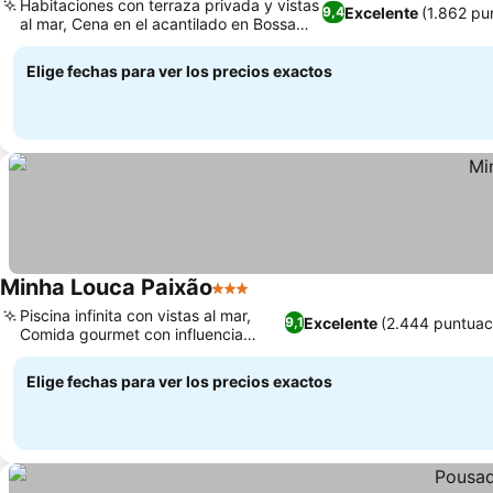
Habitaciones con terraza privada y vistas
Excelente
(1.862 pu
9,4
al mar, Cena en el acantilado en Bossa
Nova Bistrô
Elige fechas para ver los precios exactos
Minha Louca Paixão
3 Estrellas
Piscina infinita con vistas al mar,
Excelente
(2.444 puntuac
9,1
Comida gourmet con influencia
portuguesa
Elige fechas para ver los precios exactos