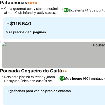
Patachocas
4 Estrellas
Cena gourmet con vistas panorámicas
Excelente
(4.362 puntu
9,0
al mar, Club infantil y actividades
dedicadas
$116.640
De
Mira precios de
9 páginas
Pousada Coqueiro do Caitá
2 Estrellas
Relajante piscina exterior y jardín,
Muy bueno
(601 puntuaci
8,4
Desayuno único con cuscús de
tapioca
Elige fechas para ver los precios exactos