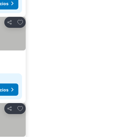
cios
Agregar a favoritos
Compartir
cios
Agregar a favoritos
Compartir