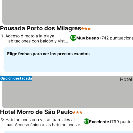
Pousada Porto dos Milagres
3 Estrellas
Acceso directo a la playa,
Muy bueno
(742 puntuacion
8,2
Habitaciones con balcón y vistas
al mar
Elige fechas para ver los precios exactos
Opción destacada
Hotel Morro de São Paulo
3 Estrellas
Habitaciones con vistas parciales al
Excelente
(799 puntu
9,1
mar, Acceso único a las habitaciones en
funicular