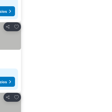
cios
Agregar a favoritos
Compartir
cios
Agregar a favoritos
Compartir