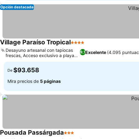
Opción destacada
Village Paraíso Tropical
4 Estrellas
Desayuno artesanal con tapiocas
Excelente
(4.095 puntuac
9,1
frescas, Acceso exclusivo a playa
privada
$93.658
De
Mira precios de
5 páginas
Pousada Passárgada
3 Estrellas