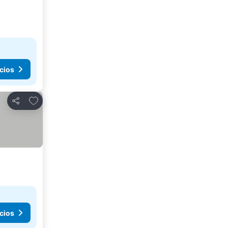
cios
Agregar a favoritos
Compartir
cios