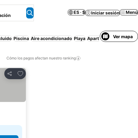
ES · $
Menú
Iniciar sesión
ación
Ver mapa
cluido
Piscina
Aire acondicionado
Playa
Apartamento amueblad
Cómo los pagos afectan nuestro ranking
Agregar a favoritos
Compartir