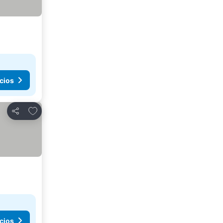
cios
Agregar a favoritos
Compartir
cios