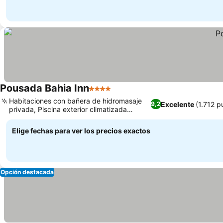
Pousada Bahia Inn
4 Estrellas
Habitaciones con bañera de hidromasaje
Excelente
(1.712 p
9,2
privada, Piscina exterior climatizada
durante todo el año
Elige fechas para ver los precios exactos
Opción destacada