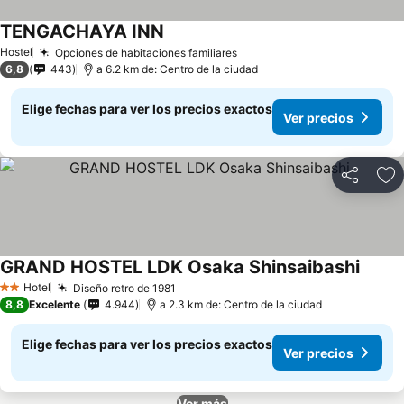
TENGACHAYA INN
Hostel
Opciones de habitaciones familiares
6,8
443
a 6.2 km de: Centro de la ciudad
Elige fechas para ver los precios exactos
Ver precios
Compartir
Ag
GRAND HOSTEL LDK Osaka Shinsaibashi
Hotel
Diseño retro de 1981
2 Estrellas
8,8
Excelente
4.944
a 2.3 km de: Centro de la ciudad
Elige fechas para ver los precios exactos
Ver precios
Ver más