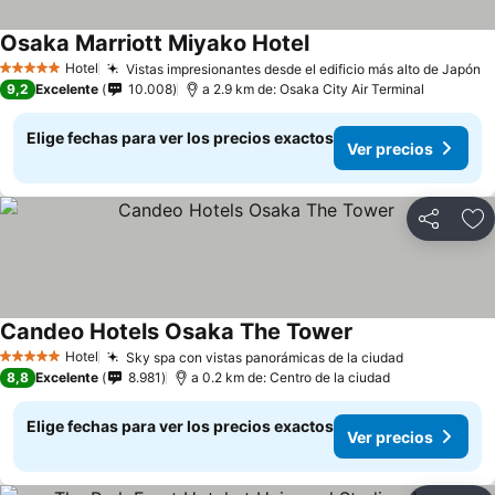
Osaka Marriott Miyako Hotel
Hotel
Vistas impresionantes desde el edificio más alto de Japón
5 Estrellas
9,2
Excelente
10.008
a 2.9 km de: Osaka City Air Terminal
Elige fechas para ver los precios exactos
Ver precios
Compartir
Ag
Candeo Hotels Osaka The Tower
Hotel
Sky spa con vistas panorámicas de la ciudad
5 Estrellas
8,8
Excelente
8.981
a 0.2 km de: Centro de la ciudad
Elige fechas para ver los precios exactos
Ver precios