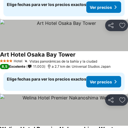
Elige fechas para ver los precios exactos
Ver precios
Compartir
Ag
Art Hotel Osaka Bay Tower
Hotel
Vistas panorámicas de la bahía y la ciudad
4 Estrellas
8,5
Excelente
11.003
a 2.7 km de: Universal Studios Japan
Elige fechas para ver los precios exactos
Ver precios
Compartir
Ag