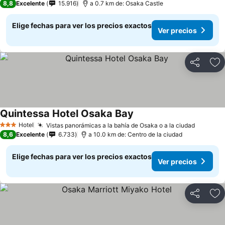
8,8
Excelente
15.916
a 0.7 km de: Osaka Castle
Elige fechas para ver los precios exactos
Ver precios
Compartir
Ag
Quintessa Hotel Osaka Bay
Hotel
Vistas panorámicas a la bahía de Osaka o a la ciudad
3 Estrellas
8,6
Excelente
6.733
a 10.0 km de: Centro de la ciudad
Elige fechas para ver los precios exactos
Ver precios
Compartir
Ag