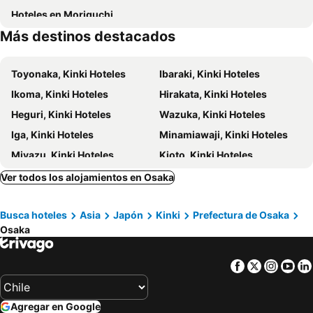
Hoteles en Moriguchi
Museum of Oriental Ceramics
Festival Hall
Hotel Eins Osaka KadomashiEkimae
Via Inn Shin Osaka West
Más destinos destacados
Kitahama Station
Festival Hall
Osaka Tokyu REI Hotel
APA Hotel Osaka Tanimachi 4chome Ekimae
Kitashinchi
Hanshin Umeda Honten
Welina Hotel Premier Osaka Namba
Welina Hotel Premier Shinsaibashi
Toyonaka, Kinki Hoteles
Ibaraki, Kinki Hoteles
Minamimorimachi
Nishi Honganji Temple
Hotel Eldia Modern Kobe(Adult Only)
Hotel Monterey Le Frere Osaka
Ikoma, Kinki Hoteles
Hirakata, Kinki Hoteles
Taisho
Kobe Station
HOTEL LiVEMAX Umeda WEST
Hotel Il Grande Umeda
Heguri, Kinki Hoteles
Wazuka, Kinki Hoteles
Sakaisuji Hommachi Station
Mino park
Welina Hotel Premier Nakanoshima West
Hotel Hokke Club Osaka
Iga, Kinki Hoteles
Minamiawaji, Kinki Hoteles
Suzumushi Temple
Nipponbashi Denden Town
Toyoko Inn Osaka Umeda Higashi
プレミアホテル-Cabin-大阪
Miyazu, Kinki Hoteles
Kioto, Kinki Hoteles
Japan Mint
Calles Sannenzaka-Ninenzaka
Hilton Osaka
Hotel Dans Le Coeur Osaka Umeda
Nara, Kinki Hoteles
Takatsuki, Kinki Hoteles
Ver todos los alojamientos en Osaka
Via Inn Umeda
Hotel Granvia Osaka
Asuka, Kinki Hoteles
Higashiosaka, Kinki Hoteles
Hotel Code Shinsaibashi
Hotel Hanshin Annex Osaka
Busca hoteles
Asia
Japón
Kinki
Prefectura de Osaka
Kobe, Kinki Hoteles
Otsu, Kinki Hoteles
Ark Hotel Osaka Shinsaibashi
Hotel Balian Resort Namba Shinsaibashi
Osaka
Koya, Kinki Hoteles
Tokio, Kanto Hoteles
Via Inn Shin Osaka
HOTEL THE LEBEN OSAKA
Hakone, Kanto Hoteles
Takayama, Chubu y Hokuriku Hoteles
Hotel Sunplaza 2
Bespoke Hotel Shinsaibashi
Facebook
Twitter
Insta
Yo
Hiroshima, Chugoku Hoteles
Fukuoka, Isla de Kyushu Hoteles
Nipponbashi Luxe Hotel
Kawasaki, Kanto Hoteles
Nagoya, Chubu y Hokuriku Hoteles
Agregar en Google