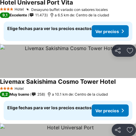
Hotel Universal Port Vita
Hotel
Desayuno buffet variado con sabores locales
4 Estrellas
9,1
Excelente
11.473
a 6.5 km de: Centro de la ciudad
Elige fechas para ver los precios exactos
Ver precios
Compartir
Ag
Livemax Sakishima Cosmo Tower Hotel
Hotel
4 Estrellas
8,2
Muy bueno
258
a 10.1 km de: Centro de la ciudad
Elige fechas para ver los precios exactos
Ver precios
Compartir
Ag