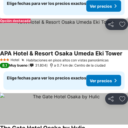
Elige fechas para ver los precios exactos
Ver precios
Opción destacada
Compartir
Ag
APA Hotel & Resort Osaka Umeda Eki Tower
Hotel
Habitaciones en pisos altos con vistas panorámicas
3 Estrellas
8,1
Muy bueno
31.804
a 0.7 km de: Centro de la ciudad
Elige fechas para ver los precios exactos
Ver precios
Compartir
Ag