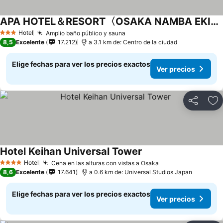
APA HOTEL＆RESORT〈OSAKA NAMBA EKIMAE TOWER〉
Hotel
Amplio baño público y sauna
3 Estrellas
8,5
Excelente
17.212
a 3.1 km de: Centro de la ciudad
Elige fechas para ver los precios exactos
Ver precios
Compartir
Ag
Hotel Keihan Universal Tower
Hotel
Cena en las alturas con vistas a Osaka
4 Estrellas
8,6
Excelente
17.641
a 0.6 km de: Universal Studios Japan
Elige fechas para ver los precios exactos
Ver precios