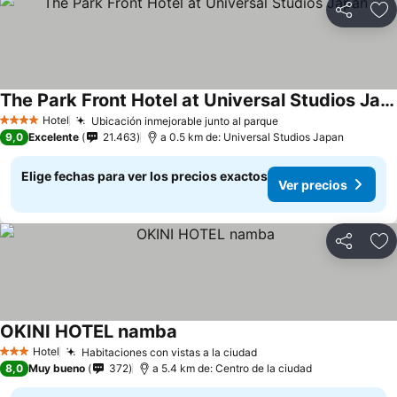
Compartir
Ag
The Park Front Hotel at Universal Studios Japan
Hotel
Ubicación inmejorable junto al parque
4 Estrellas
9,0
Excelente
21.463
a 0.5 km de: Universal Studios Japan
Elige fechas para ver los precios exactos
Ver precios
Compartir
Ag
OKINI HOTEL namba
Hotel
Habitaciones con vistas a la ciudad
3 Estrellas
8,0
Muy bueno
372
a 5.4 km de: Centro de la ciudad