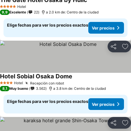
The Gate Hotel Osaka by Hulic
Hotel
5 Estrellas
9,9
Excelente
22
a 2.0 km de: Centro de la ciudad
Elige fechas para ver los precios exactos
Ver precios
Compartir
Ag
Hotel Sobial Osaka Dome
Hotel
Recepción con robot
4 Estrellas
8,1
Muy bueno
3.562
a 3.8 km de: Centro de la ciudad
Elige fechas para ver los precios exactos
Ver precios
Compartir
Ag