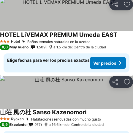
Compartir
Ag
HOTEL LiVEMAX PREMIUM Umeda EAST
Hotel
Baños termales naturales en la azotea
3 Estrellas
8,0
Muy bueno
1.509
a 1.5 km de: Centro de la ciudad
Elige fechas para ver los precios exactos
Ver precios
Compartir
Ag
山荘 風の杜 Sanso Kazenomori
Ryokan
Habitaciones renovadas con mucho gusto
3 Estrellas
8,9
Excelente
977
a 16.6 km de: Centro de la ciudad