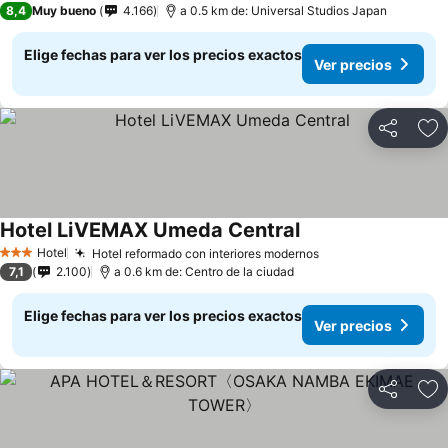
8,4
Muy bueno
4.166
a 0.5 km de: Universal Studios Japan
Elige fechas para ver los precios exactos
Ver precios
Compartir
Ag
Hotel LiVEMAX Umeda Central
Hotel
Hotel reformado con interiores modernos
3 Estrellas
7,1
2.100
a 0.6 km de: Centro de la ciudad
Elige fechas para ver los precios exactos
Ver precios
Compartir
Ag