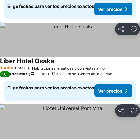
Elige fechas para ver los precios exactos
Ver precios
Compartir
Ag
Liber Hotel Osaka
Hotel
Habitaciones temáticas y con vistas al río
4 Estrellas
9,1
Excelente
11.080
a 7.3 km de: Centro de la ciudad
Elige fechas para ver los precios exactos
Ver precios
Compartir
Ag