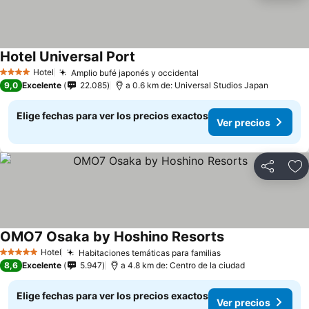
Hotel Universal Port
Hotel
Amplio bufé japonés y occidental
4 Estrellas
9,0
Excelente
22.085
a 0.6 km de: Universal Studios Japan
Elige fechas para ver los precios exactos
Ver precios
Compartir
Ag
OMO7 Osaka by Hoshino Resorts
Hotel
Habitaciones temáticas para familias
5 Estrellas
8,6
Excelente
5.947
a 4.8 km de: Centro de la ciudad
Elige fechas para ver los precios exactos
Ver precios