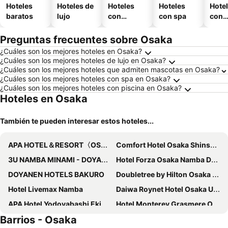
Hoteles
Hoteles de
Hoteles
Hoteles
Hote
baratos
lujo
con
con spa
con
piscina
esta
mien
Preguntas frecuentes sobre Osaka
¿Cuáles son los mejores hoteles en Osaka?
¿Cuáles son los mejores hoteles de lujo en Osaka?
¿Cuáles son los mejores hoteles que admiten mascotas en Osaka?
¿Cuáles son los mejores hoteles con spa en Osaka?
¿Cuáles son los mejores hoteles con piscina en Osaka?
Hoteles en Osaka
También te pueden interesar estos hoteles...
APA HOTEL＆RESORT〈OSAKA NAMBA EKIMAE TOWER〉
Comfort Hotel Osaka Shinsaibashi
3U NAMBA MINAMI - DOYANEN HOTELS
Hotel Forza Osaka Namba Dotonbori
DOYANEN HOTELS BAKURO
Doubletree by Hilton Osaka Castle
Hotel Livemax Namba
Daiwa Roynet Hotel Osaka Uehonmachi
APA Hotel Yodoyabashi Ekimae
Hotel Monterey Grasmere Osaka
Barrios - Osaka
Hotel Zipang
Toyoko Inn Osaka Nippombashi Bunraku Gekijo Mae