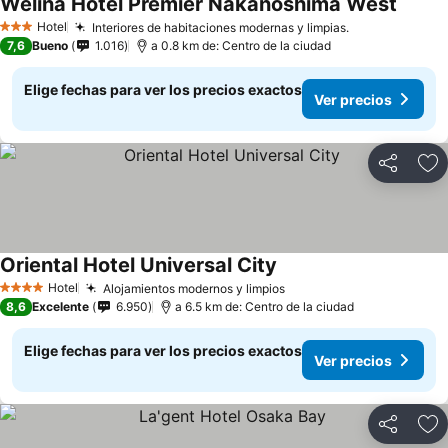
Welina Hotel Premier Nakanoshima West
Hotel
Interiores de habitaciones modernas y limpias.
3 Estrellas
7,6
Bueno
1.016
a 0.8 km de: Centro de la ciudad
Elige fechas para ver los precios exactos
Ver precios
Compartir
Ag
Oriental Hotel Universal City
Hotel
Alojamientos modernos y limpios
4 Estrellas
8,6
Excelente
6.950
a 6.5 km de: Centro de la ciudad
Elige fechas para ver los precios exactos
Ver precios
Compartir
Ag