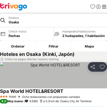
Favoritos
Iniciar 
Me
Destino
Osaka
Check-in/out
Huéspedes/habitaciones
Fechas
2 huéspedes, 1 habitación
Ordenar
Filtrar
Mapa
Hoteles en Osaka (Kinki, Japón)
Cómo los pagos afectan nuestro ranking
Compartir
Ag
Spa World HOTEL&RESORT
Hotel
Ocho restaurantes con propuestas variadas
3 Estrellas
8,0
Muy bueno
9.596
a 0.9 km de: Osaka City Air Terminal