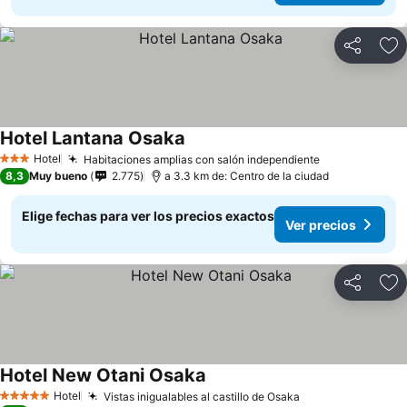
Compartir
Ag
Hotel Lantana Osaka
Hotel
Habitaciones amplias con salón independiente
3 Estrellas
8,3
Muy bueno
2.775
a 3.3 km de: Centro de la ciudad
Elige fechas para ver los precios exactos
Ver precios
Compartir
Ag
Hotel New Otani Osaka
Hotel
Vistas inigualables al castillo de Osaka
5 Estrellas