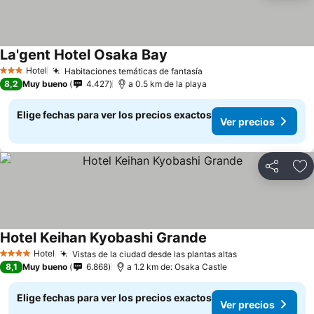
La'gent Hotel Osaka Bay
Hotel
Habitaciones temáticas de fantasía
3 Estrellas
8,2
Muy bueno
4.427
a 0.5 km de la playa
Elige fechas para ver los precios exactos
Ver precios
Compartir
Ag
Hotel Keihan Kyobashi Grande
Hotel
Vistas de la ciudad desde las plantas altas
4 Estrellas
8,1
Muy bueno
6.868
a 1.2 km de: Osaka Castle
Elige fechas para ver los precios exactos
Ver precios