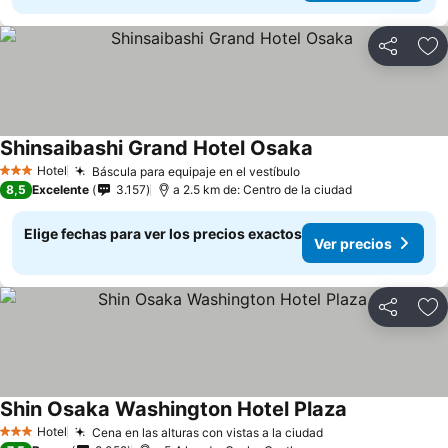
Compartir
Ag
Shinsaibashi Grand Hotel Osaka
Hotel
Báscula para equipaje en el vestíbulo
3 Estrellas
8,5
Excelente
3.157
a 2.5 km de: Centro de la ciudad
Elige fechas para ver los precios exactos
Ver precios
Compartir
Ag
Shin Osaka Washington Hotel Plaza
Hotel
Cena en las alturas con vistas a la ciudad
3 Estrellas