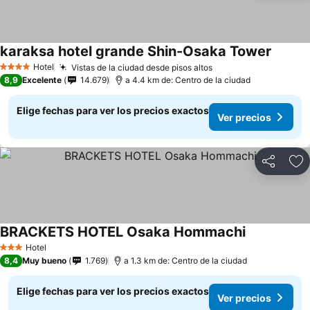
karaksa hotel grande Shin-Osaka Tower
Hotel
Vistas de la ciudad desde pisos altos
4 Estrellas
8,9
Excelente
14.679
a 4.4 km de: Centro de la ciudad
Elige fechas para ver los precios exactos
Ver precios
Compartir
Ag
BRACKETS HOTEL Osaka Hommachi
Hotel
3 Estrellas
8,4
Muy bueno
1.769
a 1.3 km de: Centro de la ciudad
Elige fechas para ver los precios exactos
Ver precios