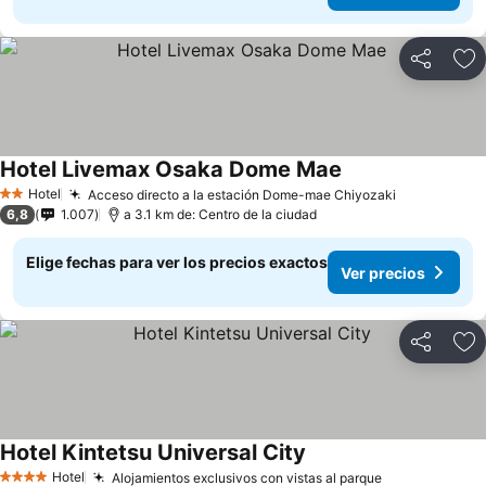
Compartir
Ag
Hotel Livemax Osaka Dome Mae
Hotel
Acceso directo a la estación Dome-mae Chiyozaki
2 Estrellas
6,8
1.007
a 3.1 km de: Centro de la ciudad
Elige fechas para ver los precios exactos
Ver precios
Compartir
Ag
Hotel Kintetsu Universal City
Hotel
Alojamientos exclusivos con vistas al parque
4 Estrellas