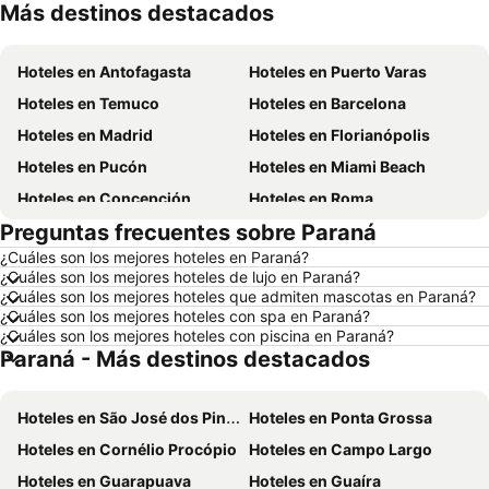
Más destinos destacados
Hoteles en Aruba
Hoteles en Curazao
Hoteles en Antofagasta
Hoteles en Puerto Varas
Hoteles en Temuco
Hoteles en Barcelona
Hoteles en Madrid
Hoteles en Florianópolis
Hoteles en Pucón
Hoteles en Miami Beach
Hoteles en Concepción
Hoteles en Roma
Preguntas frecuentes sobre Paraná
Hoteles en La Serena
Hoteles en Puerto Montt
¿Cuáles son los mejores hoteles en Paraná?
Hoteles en Lima
Hoteles en Valdivia
¿Cuáles son los mejores hoteles de lujo en Paraná?
Hoteles en San Andrés
Hoteles en Búzios
¿Cuáles son los mejores hoteles que admiten mascotas en Paraná?
¿Cuáles son los mejores hoteles con spa en Paraná?
Hoteles en Chillán
Hoteles en Arica
¿Cuáles son los mejores hoteles con piscina en Paraná?
Paraná - Más destinos destacados
Hoteles en Brasil
Hoteles en Chile
Hoteles en Región Metropolitana de Santiago
Hoteles en Chiloé
Hoteles en São José dos Pinhais
Hoteles en Ponta Grossa
Hoteles en Isla de Pascua
Hoteles en Asunción
Hoteles en Cornélio Procópio
Hoteles en Campo Largo
Hoteles en Cerdeña
Hoteles en Curicó
Hoteles en Guarapuava
Hoteles en Guaíra
Hoteles en Provincia de Osorno
Hoteles en Jamaica