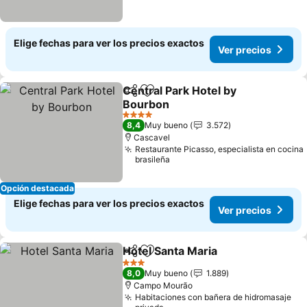
Elige fechas para ver los precios exactos
Ver precios
Central Park Hotel by
Compartir
Agregar a favoritos
Bourbon
Ver precios
4 Estrellas
8,4
Muy bueno
3.572
Cascavel
Restaurante Picasso, especialista en cocina
brasileña
Opción destacada
Elige fechas para ver los precios exactos
Ver precios
Hotel Santa Maria
Compartir
Agregar a favoritos
Ver prec
3 Estrellas
8,0
Muy bueno
1.889
Campo Mourão
Habitaciones con bañera de hidromasaje