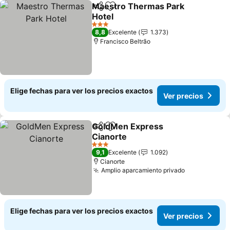
Maestro Thermas Park
Compartir
Agregar a favoritos
Hotel
Ver precios
3 Estrellas
8,8
Excelente
1.373
Francisco Beltrão
Elige fechas para ver los precios exactos
Ver precios
GoldMen Express
Compartir
Agregar a favoritos
Cianorte
Ver precios
3 Estrellas
9,1
Excelente
1.092
Cianorte
Amplio aparcamiento privado
Ver precios
Elige fechas para ver los precios exactos
Ver precios