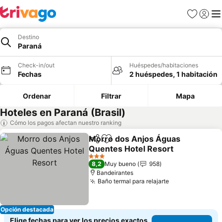
Favoritos
Iniciar 
Me
Destino
Paraná
Check-in/out
Huéspedes/habitaciones
Fechas
2 huéspedes, 1 habitación
Ordenar
Filtrar
Mapa
Hoteles en Paraná (Brasil)
Cómo los pagos afectan nuestro ranking
Morro dos Anjos Águas
Compartir
Agregar a favoritos
Quentes Hotel Resort
Ver precios
3 Estrellas
8,2
Muy bueno
958
Bandeirantes
Baño termal para relajarte
Ver precios
Opción destacada
Elige fechas para ver los precios exactos