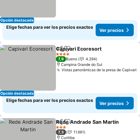
Opción destacada
Elige fechas para ver los precios exactos
Ver precios
Capivari Ecoresort
Compartir
Agregar a favoritos
Ver pre
4 Estrellas
7,9
Bueno
4.294
Campina Grande do Sul
Vistas panorámicas de la presa de Capivari
V
Opción destacada
Elige fechas para ver los precios exactos
Ver precios
Rede Andrade San Martin
Compartir
Agregar a favoritos
3 Estrellas
7,3
11.661
Curitiba