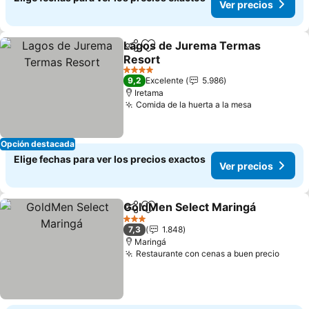
Ver precios
Lagos de Jurema Termas
Compartir
Agregar a favoritos
Resort
Ver precios
4 Estrellas
9,2
Excelente
5.986
Iretama
Comida de la huerta a la mesa
Ver precio
Opción destacada
Elige fechas para ver los precios exactos
Ver precios
GoldMen Select Maringá
Compartir
Agregar a favoritos
V
3 Estrellas
7,3
1.848
Maringá
Restaurante con cenas a buen precio
Ver p