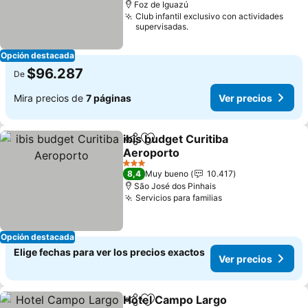
Foz de Iguazú
Club infantil exclusivo con actividades
supervisadas.
Opción destacada
$96.287
De
Mira precios de
7 páginas
Ver precios
ibis budget Curitiba
Compartir
Agregar a favoritos
Aeroporto
Ver precios
3 Estrellas
8,4
Muy bueno
10.417
São José dos Pinhais
Servicios para familias
Ver precios
Opción destacada
Elige fechas para ver los precios exactos
Ver precios
Hotel Campo Largo
Compartir
Agregar a favoritos