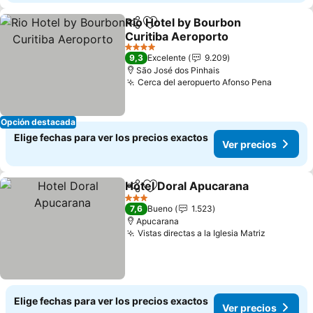
Rio Hotel by Bourbon
Compartir
Agregar a favoritos
Curitiba Aeroporto
Ver precios
4 Estrellas
9,3
Excelente
9.209
São José dos Pinhais
Cerca del aeropuerto Afonso Pena
Ver pre
Opción destacada
Elige fechas para ver los precios exactos
Ver precios
Hotel Doral Apucarana
Compartir
Agregar a favoritos
Ver
3 Estrellas
7,6
Bueno
1.523
Apucarana
Vistas directas a la Iglesia Matriz
Ver prec
Elige fechas para ver los precios exactos
Ver precios