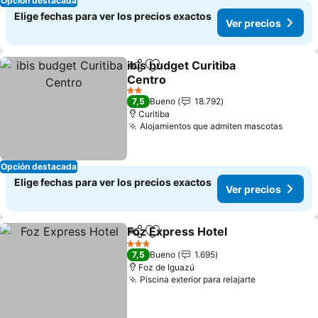
Opción destacada
Elige fechas para ver los precios exactos
Ver precios
ibis budget Curitiba
Compartir
Agregar a favoritos
Centro
Ver precios
2 Estrellas
7,5
Bueno
18.792
Curitiba
Alojamientos que admiten mascotas
Ver pr
Opción destacada
Elige fechas para ver los precios exactos
Ver precios
Foz Express Hotel
Compartir
Agregar a favoritos
Ver prec
3 Estrellas
7,5
Bueno
1.695
Foz de Iguazú
Piscina exterior para relajarte
Ver precios