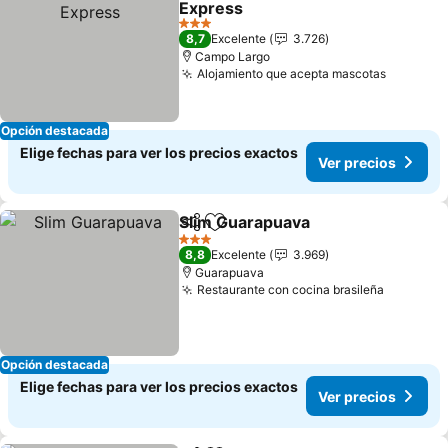
Express
Ver precios
3 Estrellas
8,7
Excelente
3.726
Campo Largo
Alojamiento que acepta mascotas
Ver prec
Opción destacada
Elige fechas para ver los precios exactos
Ver precios
Slim Guarapuava
Compartir
Agregar a favoritos
Ver preci
3 Estrellas
8,8
Excelente
3.969
Guarapuava
Restaurante con cocina brasileña
Ver prec
Opción destacada
Elige fechas para ver los precios exactos
Ver precios