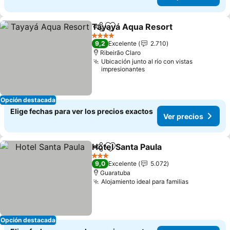
Tayayá Aqua Resort
Compartir
Agregar a favoritos
Ver pr
4 Estrellas
9,2
Excelente
2.710
Ribeirão Claro
Ubicación junto al río con vistas
impresionantes
Opción destacada
Elige fechas para ver los precios exactos
Ver precios
Hotel Santa Paula
Compartir
Agregar a favoritos
Ver prec
3 Estrellas
9,0
Excelente
5.072
Guaratuba
Alojamiento ideal para familias
Ver precio
Opción destacada