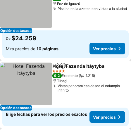
Foz de Iguazú
Piscina en la azotea con vistas a la ciudad
V
Opción destacada
$24.259
De
Mira precios de
10 páginas
Ver precios
Hotel Fazenda Itáytyba
Compartir
Agregar a favoritos
Ver
4 Estrellas
9,2
Excelente
1.215
Tibagi
Vistas panorámicas desde el columpio
infinito
Opción destacada
Elige fechas para ver los precios exactos
Ver precios