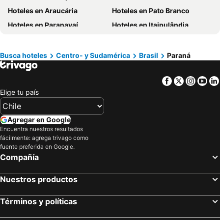
Hoteles en Araucária
Hoteles en Pato Branco
Hoteles en Lacio
Hoteles en Puerto Plata
Hoteles en Paranavaí
Hoteles en Itaipulândia
Hoteles en Región de Arica y Parinacota
Hoteles en Costa Rica
Hoteles en Antonina
Hoteles en Barracão
Hoteles en Colombia
Hoteles en Panamá
Hoteles en Lapa
Hoteles en Tibagi
Hoteles en Andalucía
Hoteles en Quintana Roo
Busca hoteles
Centro- y Sudamérica
Brasil
Paraná
Hoteles en Ribeirão Claro
Hoteles en Morretes
Hoteles en Prefectura Tokio
Facebook
Twitter
Insta
Yo
Hoteles en Francisco Alves
Hoteles en Cambé
Elige tu país
Hoteles en Campina Grande do Sul
Hoteles en Colombo
Agregar en Google
Encuentra nuestros resultados
fácilmente: agrega trivago como
fuente preferida en Google.
Compañía
Nuestros productos
Términos y políticas