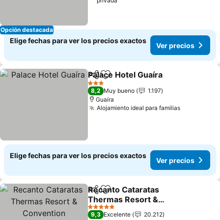
privada
Opción destacada
Elige fechas para ver los precios exactos
Ver precios
Palace Hotel Guaíra
Compartir
Agregar a favoritos
Ver pr
3 Estrellas
8,2
Muy bueno
1.197
Guaíra
Alojamiento ideal para familias
Ver precio
Elige fechas para ver los precios exactos
Ver precios
Recanto Cataratas
Compartir
Agregar a favoritos
Thermas Resort &
Convention
Ver precios
5 Estrellas
9,3
Excelente
20.212