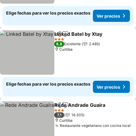
Elige fechas para ver los precios exactos
Ver precios
Linked Batel by Xtay
Compartir
Agregar a favoritos
Ver pr
3 Estrellas
8,8
Excelente
2.485
Curitiba
Elige fechas para ver los precios exactos
Ver precios
Rede Andrade Guaíra
Compartir
Agregar a favoritos
Ver 
3 Estrellas
7,1
16.305
Curitiba
Restaurante vegetariano con cocina local
Ve