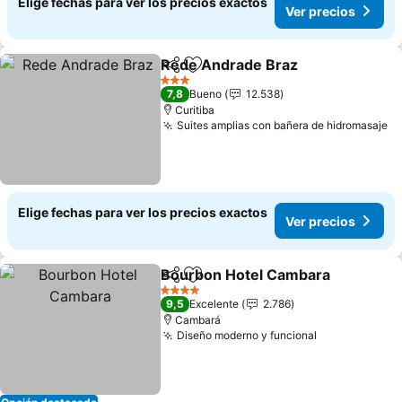
Elige fechas para ver los precios exactos
Ver precios
Rede Andrade Braz
Compartir
Agregar a favoritos
Ver pr
3 Estrellas
7,8
Bueno
12.538
Curitiba
Suites amplias con bañera de hidromasaje
Ve
Elige fechas para ver los precios exactos
Ver precios
Bourbon Hotel Cambara
Compartir
Agregar a favoritos
Ve
4 Estrellas
9,5
Excelente
2.786
Cambará
Diseño moderno y funcional
Ver precios