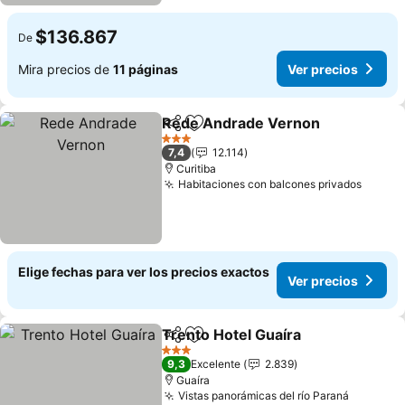
$136.867
De
Mira precios de
11 páginas
Ver precios
Rede Andrade Vernon
Compartir
Agregar a favoritos
Ver
3 Estrellas
7,4
12.114
Curitiba
Habitaciones con balcones privados
Ver pr
Elige fechas para ver los precios exactos
Ver precios
Trento Hotel Guaíra
Compartir
Agregar a favoritos
Ver pr
3 Estrellas
9,3
Excelente
2.839
Guaíra
Vistas panorámicas del río Paraná
Ver prec