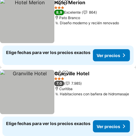
Hotel Merion
Compartir
Agregar a favoritos
Ver precios
3 Estrellas
8,9
Excelente
864
Pato Branco
Diseño moderno y recién renovado
Ver pre
Elige fechas para ver los precios exactos
Ver precios
Granville Hotel
Compartir
Agregar a favoritos
Ver precios
3 Estrellas
7,0
7.985
Curitiba
Habitaciones con bañera de hidromasaje
Ver
Elige fechas para ver los precios exactos
Ver precios