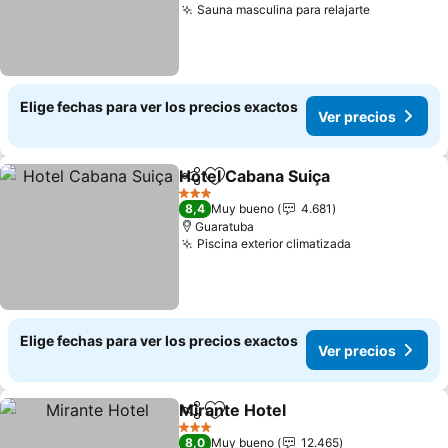
Sauna masculina para relajarte
Ver precio
Elige fechas para ver los precios exactos
Ver precios
Hotel Cabana Suiça
Compartir
Agregar a favoritos
Ver pre
3 Estrellas
8,4
Muy bueno
4.681
Guaratuba
Piscina exterior climatizada
Ver precios
Elige fechas para ver los precios exactos
Ver precios
Mirante Hotel
Compartir
Agregar a favoritos
Ver precios
3 Estrellas
8,0
Muy bueno
12.465