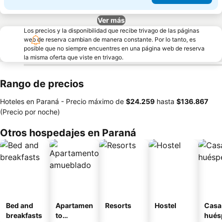
Ver más
Los precios y la disponibilidad que recibe trivago de las páginas
web de reserva cambian de manera constante. Por lo tanto, es
posible que no siempre encuentres en una página web de reserva
la misma oferta que viste en trivago.
Rango de precios
Hoteles en Paraná -
Precio máximo
de
‎$24.259
hasta
‎$136.867
(Precio por noche)
Otros hospedajes en Paraná
Bed and
Apartamen
Resorts
Hostel
Casa
breakfasts
to
hués