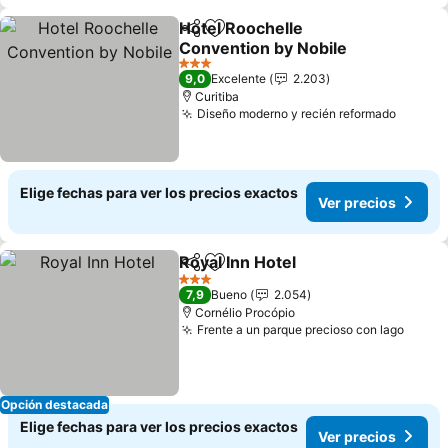
Hotel Roochelle
Compartir
Agregar a favoritos
Convention by Nobile
Ver precios
3 Estrellas
9,0
Excelente
2.203
Curitiba
Diseño moderno y recién reformado
Ver pr
Elige fechas para ver los precios exactos
Ver precios
Royal Inn Hotel
Compartir
Agregar a favoritos
Ver precios
3 Estrellas
7,9
Bueno
2.054
Cornélio Procópio
Frente a un parque precioso con lago
Ver p
Opción destacada
Elige fechas para ver los precios exactos
Ver precios