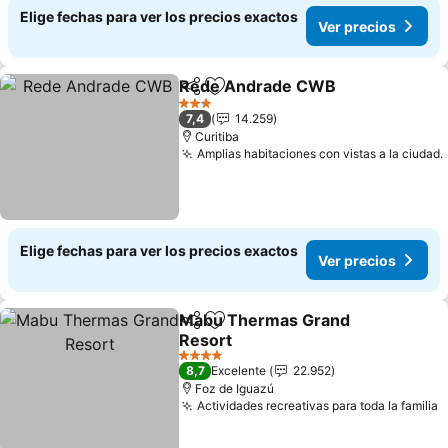
Elige fechas para ver los precios exactos
Ver precios
Rede Andrade CWB
Compartir
Agregar a favoritos
Ver pr
3 Estrellas
7,4
14.259
Curitiba
Amplias habitaciones con vistas a la ciudad.
Elige fechas para ver los precios exactos
Ver precios
Mabu Thermas Grand
Compartir
Agregar a favoritos
Resort
Ver precios
4 Estrellas
8,7
Excelente
22.952
Foz de Iguazú
Actividades recreativas para toda la familia
V