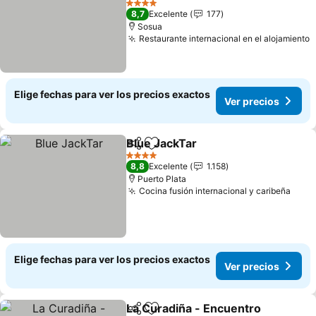
4 Estrellas
8,7
Excelente
177
Sosua
Restaurante internacional en el alojamiento
Elige fechas para ver los precios exactos
Ver precios
Blue JackTar
Compartir
Agregar a favoritos
4 Estrellas
8,8
Excelente
1.158
Puerto Plata
Cocina fusión internacional y caribeña
Elige fechas para ver los precios exactos
Ver precios
La Curadiña - Encuentro
Compartir
Agregar a favoritos