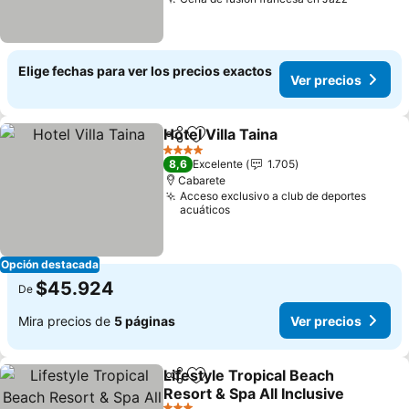
Elige fechas para ver los precios exactos
Ver precios
Hotel Villa Taina
Compartir
Agregar a favoritos
4 Estrellas
8,6
Excelente
1.705
Cabarete
Acceso exclusivo a club de deportes
acuáticos
Opción destacada
$45.924
De
Mira precios de
5 páginas
Ver precios
Lifestyle Tropical Beach
Compartir
Agregar a favoritos
Resort & Spa All Inclusive