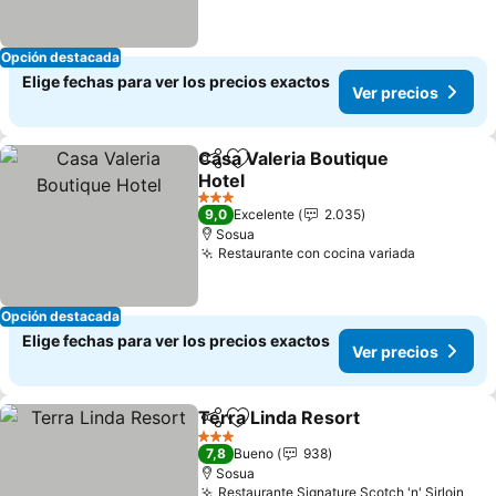
Opción destacada
Elige fechas para ver los precios exactos
Ver precios
Casa Valeria Boutique
Compartir
Agregar a favoritos
Hotel
3 Estrellas
9,0
Excelente
2.035
Sosua
Restaurante con cocina variada
Opción destacada
Elige fechas para ver los precios exactos
Ver precios
Terra Linda Resort
Compartir
Agregar a favoritos
3 Estrellas
7,8
Bueno
938
Sosua
Restaurante Signature Scotch 'n' Sirloin