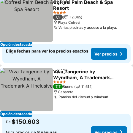
Cofresi Palm Beach & Spa
Compartir
Agregar a favoritos
Resort
4 Estrellas
7,3
12.065
Playa Cofresi
Varias piscinas y acceso a la playa.
Opción destacada
Elige fechas para ver los precios exactos
Ver precios
Viva Tangerine by
Compartir
Agregar a favoritos
Wyndham, A Trademark
All Inclusive
4 Estrellas
7,7
Bueno
11.612
Cabarete
Paraíso del kitesurf y windsurf
Opción destacada
$150.603
De
Mira precios de
8 páginas
Ver precios