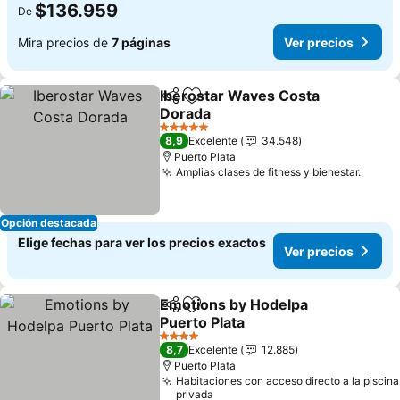
$136.959
De
Mira precios de
7 páginas
Ver precios
Iberostar Waves Costa
Compartir
Agregar a favoritos
Dorada
5 Estrellas
8,9
Excelente
34.548
Puerto Plata
Amplias clases de fitness y bienestar.
Opción destacada
Elige fechas para ver los precios exactos
Ver precios
Emotions by Hodelpa
Compartir
Agregar a favoritos
Puerto Plata
4 Estrellas
8,7
Excelente
12.885
Puerto Plata
Habitaciones con acceso directo a la piscina
privada