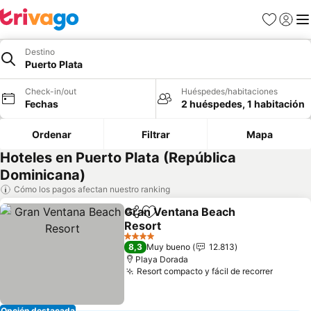
Favoritos
Iniciar 
Me
Destino
Puerto Plata
Check-in/out
Huéspedes/habitaciones
Fechas
2 huéspedes, 1 habitación
Ordenar
Filtrar
Mapa
Hoteles en Puerto Plata (República
Dominicana)
Cómo los pagos afectan nuestro ranking
Gran Ventana Beach
Compartir
Agregar a favoritos
Resort
4 Estrellas
8,3
Muy bueno
12.813
Playa Dorada
Resort compacto y fácil de recorrer
Opción destacada