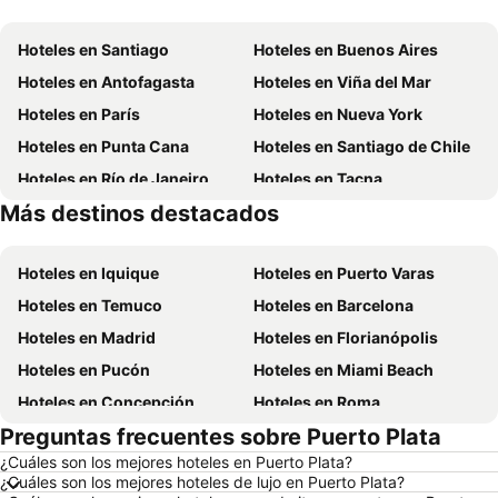
Hoteles en Santiago
Hoteles en Buenos Aires
Hoteles en Antofagasta
Hoteles en Viña del Mar
Hoteles en París
Hoteles en Nueva York
Hoteles en Punta Cana
Hoteles en Santiago de Chile
Hoteles en Río de Janeiro
Hoteles en Tacna
Más destinos destacados
Hoteles en Brasil
Hoteles en Chile
Hoteles en Iquique
Hoteles en Puerto Varas
Hoteles en Temuco
Hoteles en Barcelona
Hoteles en Madrid
Hoteles en Florianópolis
Hoteles en Pucón
Hoteles en Miami Beach
Hoteles en Concepción
Hoteles en Roma
Preguntas frecuentes sobre Puerto Plata
Hoteles en La Serena
Hoteles en Puerto Montt
¿Cuáles son los mejores hoteles en Puerto Plata?
Hoteles en Lima
Hoteles en Valdivia
¿Cuáles son los mejores hoteles de lujo en Puerto Plata?