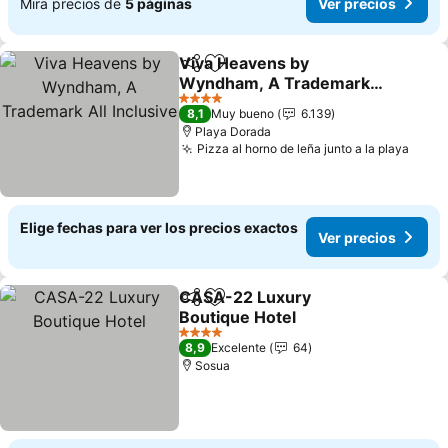
Mira precios de
5 páginas
Ver precios
Viva Heavens by
Compartir
Agregar a favoritos
Wyndham, A Trademark
All Inclusive
4 Estrellas
8,1
Muy bueno
6.139
Playa Dorada
Pizza al horno de leña junto a la playa
Elige fechas para ver los precios exactos
Ver precios
CASA-22 Luxury
Compartir
Agregar a favoritos
Boutique Hotel
4 Estrellas
8,9
Excelente
64
Sosua