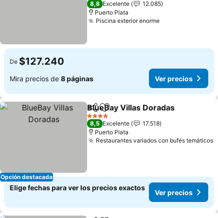
8,8
Excelente
12.085
Puerto Plata
Piscina exterior enorme
$127.240
De
Mira precios de
8 páginas
Ver precios
BlueBay Villas Doradas
Compartir
Agregar a favoritos
4 Estrellas
8,5
Excelente
17.518
Puerto Plata
Restaurantes variados con bufés temáticos
Opción destacada
Elige fechas para ver los precios exactos
Ver precios