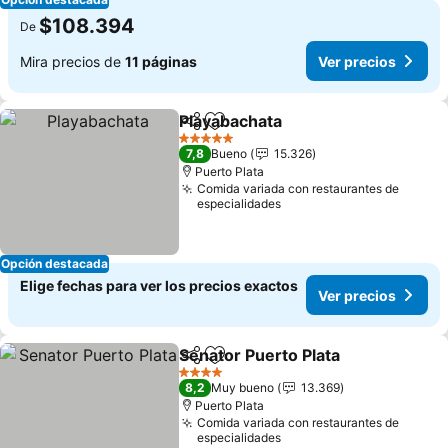
$108.394
De
Mira precios de
11 páginas
Ver precios
Playabachata
Compartir
Agregar a favoritos
5 Estrellas
7,8
Bueno
15.326
Puerto Plata
Comida variada con restaurantes de
especialidades
Opción destacada
Elige fechas para ver los precios exactos
Ver precios
Senator Puerto Plata
Compartir
Agregar a favoritos
4 Estrellas
8,2
Muy bueno
13.369
Puerto Plata
Comida variada con restaurantes de
especialidades