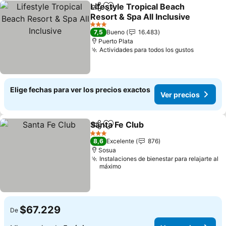
Lifestyle Tropical Beach
Compartir
Agregar a favoritos
Resort & Spa All Inclusive
3 Estrellas
7,5
Bueno
16.483
Puerto Plata
Actividades para todos los gustos
Elige fechas para ver los precios exactos
Ver precios
Santa Fe Club
Compartir
Agregar a favoritos
3 Estrellas
8,6
Excelente
876
Sosua
Instalaciones de bienestar para relajarte al
máximo
$67.229
De