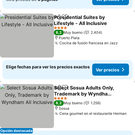
Presidential Suites by
Compartir
Agregar a favoritos
Lifestyle - All Inclusive
4 Estrellas
8,2
Muy bueno
2.404
Puerto Plata
Cocina de fusión francesa en Jazz
Elige fechas para ver los precios exactos
Ver precios
Select Sosua Adults Only,
Compartir
Agregar a favoritos
Trademark by Wyndham
All Inclusive
4 Estrellas
8,2
Muy bueno
1.256
Sosua
Cena gourmet en el restaurante Herman
Opción destacada