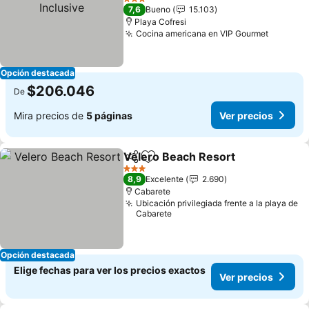
3 Estrellas
7,6
Bueno
15.103
Playa Cofresi
Cocina americana en VIP Gourmet
Opción destacada
$206.046
De
Mira precios de
5 páginas
Ver precios
Velero Beach Resort
Compartir
Agregar a favoritos
3 Estrellas
8,9
Excelente
2.690
Cabarete
Ubicación privilegiada frente a la playa de
Cabarete
Opción destacada
Elige fechas para ver los precios exactos
Ver precios