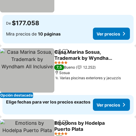
$177.058
De
Mira precios de
10 páginas
Ver precios
Casa Marina Sosua,
Compartir
Agregar a favoritos
Trademark by Wyndham
All Inclusive
4 Estrellas
7,5
Bueno
12.252
Sosua
Varias piscinas exteriores y jacuzzis
Opción destacada
Elige fechas para ver los precios exactos
Ver precios
Emotions by Hodelpa
Compartir
Agregar a favoritos
Puerto Plata
4 Estrellas