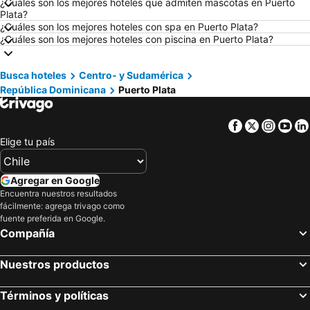
Hoteles en San Andrés
Hoteles en Búzios
¿Cuáles son los mejores hoteles que admiten mascotas en Puerto
Plata?
Hoteles en Chillán
Hoteles en Arica
¿Cuáles son los mejores hoteles con spa en Puerto Plata?
¿Cuáles son los mejores hoteles con piscina en Puerto Plata?
Hoteles en Aruba
Hoteles en Curazao
Hoteles en Región Metropolitana de Santiago
Hoteles en Chiloé
Busca hoteles
Centro- y Sudamérica
Hoteles en Isla de Pascua
Hoteles en Asunción
República Dominicana
Puerto Plata
Hoteles en Cerdeña
Hoteles en Curicó
Hoteles en Provincia de Osorno
Hoteles en Jamaica
Facebook
Twitter
Insta
Yo
Hoteles en Lacio
Hoteles en Puerto Plata
Elige tu país
Hoteles en Región de Arica y Parinacota
Hoteles en Costa Rica
Agregar en Google
Hoteles en Colombia
Hoteles en Panamá
Encuentra nuestros resultados
Hoteles en Andalucía
Hoteles en Quintana Roo
fácilmente: agrega trivago como
fuente preferida en Google.
Hoteles en Prefectura Tokio
Compañía
Nuestros productos
Términos y políticas