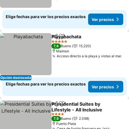
Elige fechas para ver los precios exactos
Ver precios
Playabachata
Compartir
Agregar a favoritos
5 Estrellas
7,6
Bueno
15.220
Maimon
Acceso directo a la playa y vistas al mar.
Opción destacada
Elige fechas para ver los precios exactos
Ver precios
Presidential Suites by
Compartir
Agregar a favoritos
Lifestyle - All Inclusive
4 Estrellas
7,9
Bueno
2.098
Puerto Plata
Cena de fusión francesa en Jazz