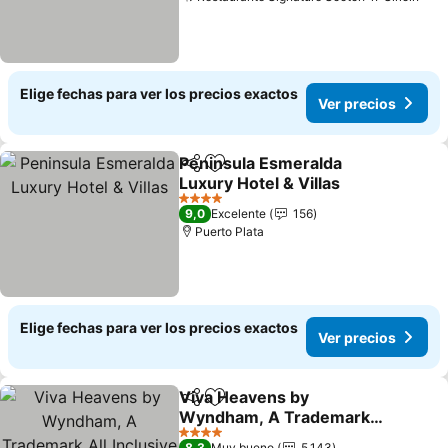
Elige fechas para ver los precios exactos
Ver precios
Peninsula Esmeralda
Compartir
Agregar a favoritos
Luxury Hotel & Villas
4 Estrellas
9,0
Excelente
156
Puerto Plata
Elige fechas para ver los precios exactos
Ver precios
Viva Heavens by
Compartir
Agregar a favoritos
Wyndham, A Trademark
All Inclusive
4 Estrellas
8,3
Muy bueno
5.143