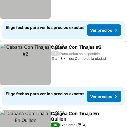
Elige fechas para ver los precios exactos
Ver precios
Cabana Con Tinajas #2
Compartir
Agregar a favoritos
Ver
/
Puntuación no disponible
a 1.3 km de: Centro de la ciudad
Elige fechas para ver los precios exactos
Ver precios
Cabana Con Tinaja En
Compartir
Agregar a favoritos
Quillon
Ver precios
10
Excelente
4