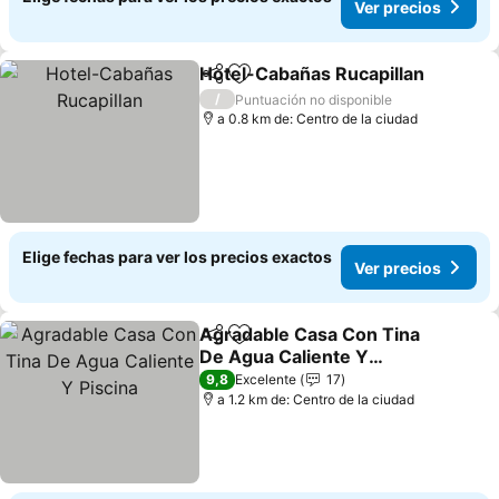
Ver precios
Hotel-Cabañas Rucapillan
Compartir
Agregar a favoritos
/
Puntuación no disponible
a 0.8 km de: Centro de la ciudad
Elige fechas para ver los precios exactos
Ver precios
Agradable Casa Con Tina
Compartir
Agregar a favoritos
De Agua Caliente Y
Piscina
Ver precios
9,8
Excelente
17
a 1.2 km de: Centro de la ciudad