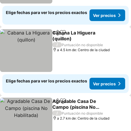
Elige fechas para ver los precios exactos
Ver precios
Cabana La Higuera
Compartir
Agregar a favoritos
(quillon)
Ver precios
/
Puntuación no disponible
a 4.5 km de: Centro de la ciudad
Elige fechas para ver los precios exactos
Ver precios
Agradable Casa De
Compartir
Agregar a favoritos
Campo (piscina No
Habilitada)
Ver precios
/
Puntuación no disponible
a 2.7 km de: Centro de la ciudad