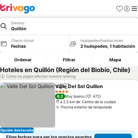
Favoritos
Iniciar 
Me
Destino
Quillón
Check-in/out
Huéspedes/habitaciones
Fechas
2 huéspedes, 1 habitación
Ordenar
Filtrar
Mapa
Hoteles en Quillón (Región del Biobío, Chile)
Cómo los pagos afectan nuestro ranking
Valle Del Sol Quillon
Compartir
Agregar a favoritos
Ver pr
4 Estrellas
8,2
Muy bueno
472
a 2.3 km de: Centro de la ciudad
Piscina exterior de temporada
Ver precio
Opción destacada
Elige fechas para ver los precios exactos