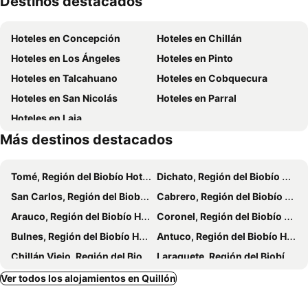
Destinos destacados
Hoteles en Concepción
Hoteles en Chillán
Hoteles en Los Ángeles
Hoteles en Pinto
Hoteles en Talcahuano
Hoteles en Cobquecura
Hoteles en San Nicolás
Hoteles en Parral
Hoteles en Laja
Más destinos destacados
Tomé, Región del Biobío Hoteles
Dichato, Región del Biobío Hoteles
San Carlos, Región del Biobío Hoteles
Cabrero, Región del Biobío Hoteles
Arauco, Región del Biobío Hoteles
Coronel, Región del Biobío Hoteles
Bulnes, Región del Biobío Hoteles
Antuco, Región del Biobío Hoteles
Chillán Viejo, Región del Biobío Hoteles
Laraquete, Región del Biobío Hoteles
Cauquenes, Región del Maule Hoteles
Coihueco, Región del Biobío Hoteles
Ver todos los alojamientos en Quillón
Yumbel, Región del Biobío Hoteles
San Fabián, Región del Biobío Hoteles