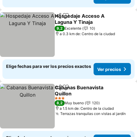
Hospedaje Acceso A
Compartir
Agregar a favoritos
Laguna Y Tinaja
Ver precios
9,2
Excelente
10
a 0.3 km de: Centro de la ciudad
Elige fechas para ver los precios exactos
Ver precios
Cabanas Buenavista
Compartir
Agregar a favoritos
Quillon
Ver precios
3 Estrellas
8,2
Muy bueno
120
a 1.5 km de: Centro de la ciudad
Terrazas tranquilas con vistas al jardín
Ver 