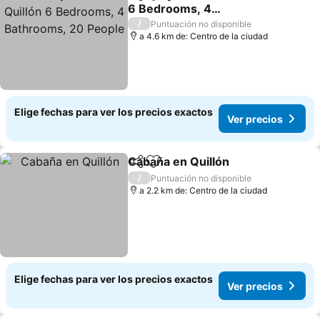
Compartir
Agregar a favoritos
6 Bedrooms, 4
Bathrooms, 20 People
Ver precios
/
Puntuación no disponible
a 4.6 km de: Centro de la ciudad
Elige fechas para ver los precios exactos
Ver precios
Cabaña en Quillón
Compartir
Agregar a favoritos
Ver prec
/
Puntuación no disponible
a 2.2 km de: Centro de la ciudad
Elige fechas para ver los precios exactos
Ver precios