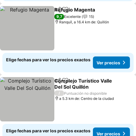
Refugio Magenta
Compartir
Agregar a favoritos
Ver preci
9,7
Excelente
15
Ranquíl, a 16.4 km de: Quillón
Elige fechas para ver los precios exactos
Ver precios
Complejo Turístico Valle
Compartir
Agregar a favoritos
Del Sol Quillón
Ver precios
/
Puntuación no disponible
a 5.3 km de: Centro de la ciudad
Elige fechas para ver los precios exactos
Ver precios