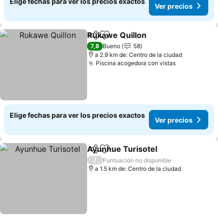
Elige fechas para ver los precios exactos
Ver precios
Rukawe Quillon
Compartir
Agregar a favoritos
Ver precio
7,8
Bueno
58
a 2.9 km de: Centro de la ciudad
Piscina acogedora con vistas
Ver precios
Elige fechas para ver los precios exactos
Ver precios
Ayunhue Turisotel
Compartir
Agregar a favoritos
Ver pre
/
Puntuación no disponible
a 1.5 km de: Centro de la ciudad