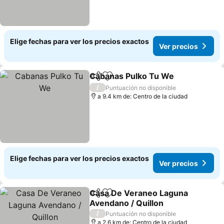
Elige fechas para ver los precios exactos
Ver precios
Cabanas Pulko Tu We
Compartir
Agregar a favoritos
Ver 
/
Puntuación no disponible
a 9.4 km de: Centro de la ciudad
Elige fechas para ver los precios exactos
Ver precios
Casa De Veraneo Laguna
Compartir
Agregar a favoritos
Avendano / Quillon
Ver precios
/
Puntuación no disponible
a 2.6 km de: Centro de la ciudad