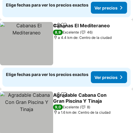
Elige fechas para ver los precios exactos
Ver precios
Cabanas El Mediteraneo
Compartir
Agregar a favoritos
V
8,9
Excelente
46
a 4.4 km de: Centro de la ciudad
Elige fechas para ver los precios exactos
Ver precios
Agradable Cabana Con
Compartir
Agregar a favoritos
Gran Piscina Y Tinaja
Ver precios
9,0
Excelente
8
a 1.6 km de: Centro de la ciudad