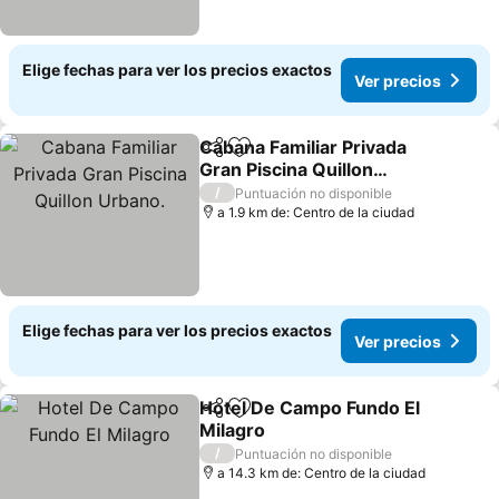
Elige fechas para ver los precios exactos
Ver precios
Cabana Familiar Privada
Compartir
Agregar a favoritos
Gran Piscina Quillon
Urbano.
Ver precios
/
Puntuación no disponible
a 1.9 km de: Centro de la ciudad
Elige fechas para ver los precios exactos
Ver precios
Hotel De Campo Fundo El
Compartir
Agregar a favoritos
Milagro
Ver precios
/
Puntuación no disponible
a 14.3 km de: Centro de la ciudad