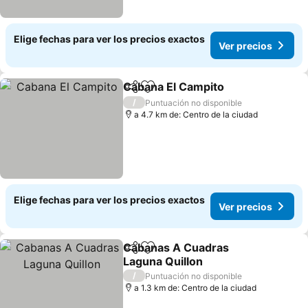
Elige fechas para ver los precios exactos
Ver precios
Cabana El Campito
Compartir
Agregar a favoritos
Ver pre
/
Puntuación no disponible
a 4.7 km de: Centro de la ciudad
Elige fechas para ver los precios exactos
Ver precios
Cabanas A Cuadras
Compartir
Agregar a favoritos
Laguna Quillon
Ver precios
/
Puntuación no disponible
a 1.3 km de: Centro de la ciudad