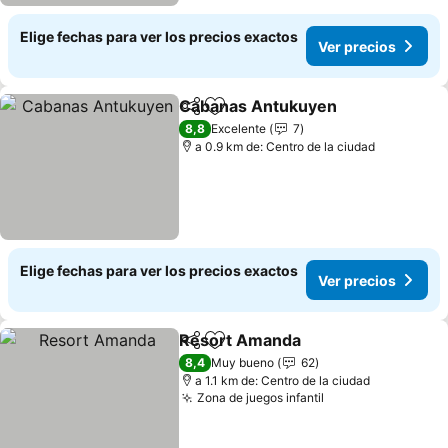
Elige fechas para ver los precios exactos
Ver precios
Cabanas Antukuyen
Compartir
Agregar a favoritos
Ver pr
8,8
Excelente
7
a 0.9 km de: Centro de la ciudad
Elige fechas para ver los precios exactos
Ver precios
Resort Amanda
Compartir
Agregar a favoritos
Ver precio
8,4
Muy bueno
62
a 1.1 km de: Centro de la ciudad
Zona de juegos infantil
Ver precios