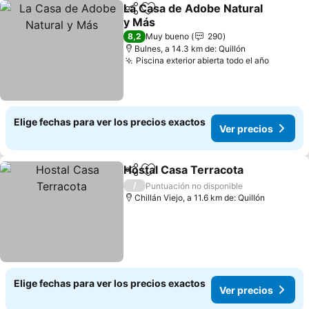
La Casa de Adobe Natural
Compartir
Agregar a favoritos
y Más
Ver precios
8,2
Muy bueno
290
Bulnes, a 14.3 km de: Quillón
Piscina exterior abierta todo el año
Ver pre
Elige fechas para ver los precios exactos
Ver precios
Hostal Casa Terracota
Compartir
Agregar a favoritos
Ver 
/
Puntuación no disponible
Chillán Viejo, a 11.6 km de: Quillón
Elige fechas para ver los precios exactos
Ver precios