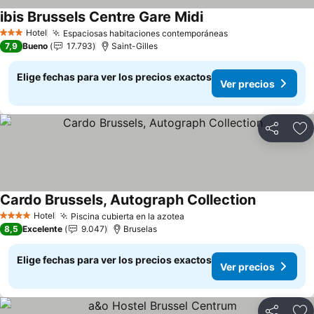
ibis Brussels Centre Gare Midi
Ver precios
Hotel
Espaciosas habitaciones contemporáneas
Ver precios
3 Estrellas
7,9
Bueno
17.793
Saint-Gilles
Elige fechas para ver los precios exactos
Ver precios
Compartir
Ag
Cardo Brussels, Autograph Collection
Ver precio
Hotel
Piscina cubierta en la azotea
Ver precios
4 Estrellas
8,5
Excelente
9.047
Bruselas
Elige fechas para ver los precios exactos
Ver precios