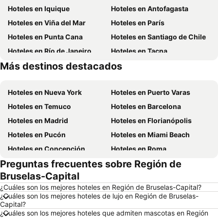
Hoteles en Iquique
Hoteles en Antofagasta
Hoteles en Viña del Mar
Hoteles en París
Hoteles en Punta Cana
Hoteles en Santiago de Chile
Hoteles en Río de Janeiro
Hoteles en Tacna
Más destinos destacados
Hoteles en Brasil
Hoteles en Curazao
Hoteles en Nueva York
Hoteles en Puerto Varas
Hoteles en Temuco
Hoteles en Barcelona
Hoteles en Madrid
Hoteles en Florianópolis
Hoteles en Pucón
Hoteles en Miami Beach
Hoteles en Concepción
Hoteles en Roma
Preguntas frecuentes sobre Región de
Hoteles en La Serena
Hoteles en Puerto Montt
Bruselas-Capital
Hoteles en Lima
Hoteles en Valdivia
¿Cuáles son los mejores hoteles en Región de Bruselas-Capital?
Hoteles en San Andrés
Hoteles en Búzios
¿Cuáles son los mejores hoteles de lujo en Región de Bruselas-
Capital?
Hoteles en Chillán
Hoteles en Arica
¿Cuáles son los mejores hoteles que admiten mascotas en Región