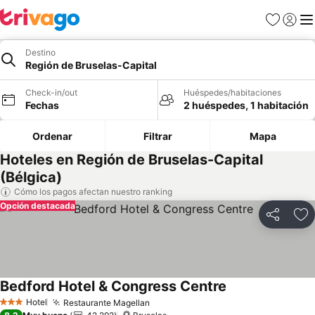
Favoritos
Iniciar 
Me
Destino
Región de Bruselas-Capital
Check-in/out
Huéspedes/habitaciones
Fechas
2 huéspedes, 1 habitación
Ordenar
Filtrar
Mapa
Hoteles en Región de Bruselas-Capital
(Bélgica)
Cómo los pagos afectan nuestro ranking
Opción destacada
Compartir
Ag
Bedford Hotel & Congress Centre
Ver precios
Hotel
Restaurante Magellan
Ver precios
3 Estrellas