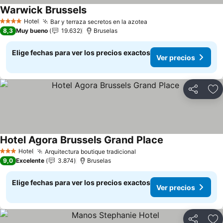
Warwick Brussels
Ver precios
Hotel
Bar y terraza secretos en la azotea
Ver precios
4 Estrellas
8,3
Muy bueno
19.632
Bruselas
Elige fechas para ver los precios exactos
Ver precios
Compartir
Ag
Hotel Agora Brussels Grand Place
Ver precios
Hotel
Arquitectura boutique tradicional
Ver precios
3 Estrellas
9,0
Excelente
3.874
Bruselas
Elige fechas para ver los precios exactos
Ver precios