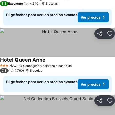
5 Estrellas
8,8
Excelente
4.540
Bruselas
Elige fechas para ver los precios exactos
Ver precios
Compartir
Ag
Hotel Queen Anne
Ver precios
Hotel
Conserjería y asistencia con tours
Ver precios
3 Estrellas
7,3
4.790
Bruselas
Elige fechas para ver los precios exactos
Ver precios
Compartir
Ag