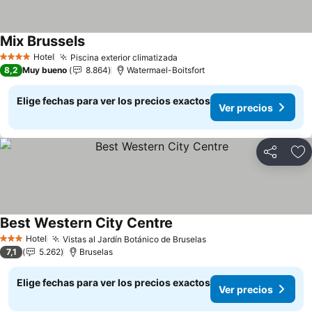
Mix Brussels
Ver precios
Hotel
Piscina exterior climatizada
Ver precios
4 Estrellas
8,2
Muy bueno
8.864
Watermael-Boitsfort
Elige fechas para ver los precios exactos
Ver precios
Compartir
Ag
Best Western City Centre
Ver precios
Hotel
Vistas al Jardín Botánico de Bruselas
Ver precios
3 Estrellas
7,1
5.262
Bruselas
Elige fechas para ver los precios exactos
Ver precios