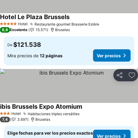
Hotel Le Plaza Brussels
Ver precios
Hotel
Restaurante gourmet Brasserie Estére
Ver precios
5 Estrellas
8,6
Excelente
15.571
Bruselas
$121.538
De
Mira precios de
12 páginas
Ver precios
Compartir
Ag
ibis Brussels Expo Atomium
Ver precios
Hotel
Habitaciones triples versátiles
Ver precios
3 Estrellas
7,4
3.697
Bruselas
Elige fechas para ver los precios exactos
Ver precios