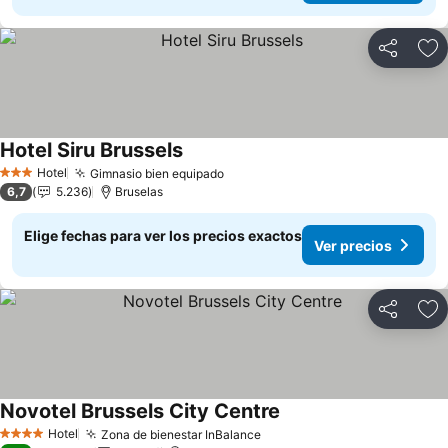
Compartir
Ag
Hotel Siru Brussels
Ver precios
Hotel
Gimnasio bien equipado
Ver precios
3 Estrellas
6,7
5.236
Bruselas
Elige fechas para ver los precios exactos
Ver precios
Compartir
Ag
Novotel Brussels City Centre
Ver precios
Hotel
Zona de bienestar InBalance
Ver precios
4 Estrellas