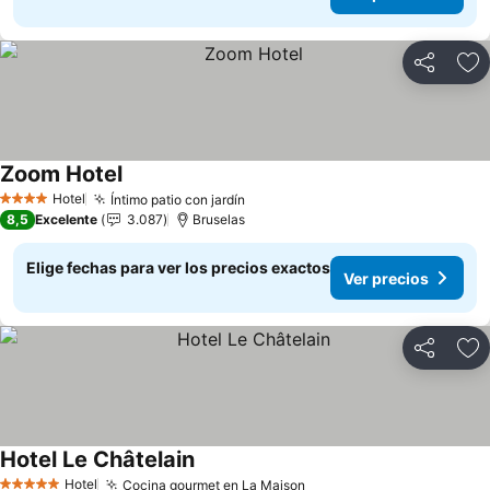
Compartir
Ag
Zoom Hotel
Ver precios
Hotel
Íntimo patio con jardín
Ver precios
4 Estrellas
8,5
Excelente
3.087
Bruselas
Elige fechas para ver los precios exactos
Ver precios
Compartir
Ag
Hotel Le Châtelain
Ver precios
Hotel
Cocina gourmet en La Maison
Ver precios