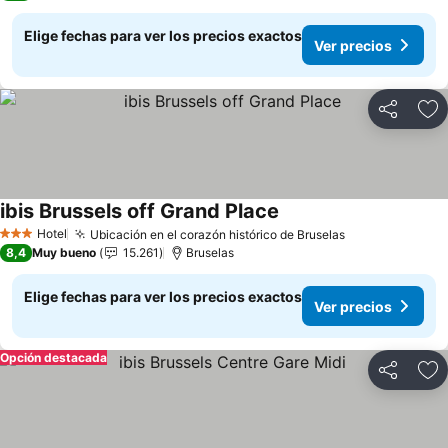
Elige fechas para ver los precios exactos
Ver precios
Compartir
Ag
ibis Brussels off Grand Place
Ver precios
Hotel
Ubicación en el corazón histórico de Bruselas
Ver precios
3 Estrellas
8,4
Muy bueno
15.261
Bruselas
Elige fechas para ver los precios exactos
Ver precios
Opción destacada
Compartir
Ag