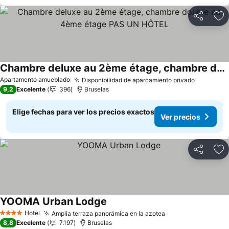
Compartir
Ag
Chambre deluxe au 2ème étage, chambre double au 4ème étage PAS UN HÔTEL
Ver precios
Apartamento amueblado
Disponibilidad de aparcamiento privado
Ver prec
9,2
Excelente
396
Bruselas
Elige fechas para ver los precios exactos
Ver precios
Compartir
Ag
YOOMA Urban Lodge
Ver precios
Hotel
Amplia terraza panorámica en la azotea
Ver precios
4 Estrellas
8,8
Excelente
7.197
Bruselas