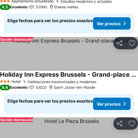
Apartamento amueblado
Estudios modernos y actuales
Ver precios
3 Estrellas
8,5
Excelente
5.084
Elsene-Ixelles
Elige fechas para ver los precios exactos
Ver precios
Opción destacada
Compartir
Ag
Holiday Inn Express Brussels - Grand-place By Ihg
Ver precios
Hotel
Habitaciones insonorizadas y modernas
Ver precios
3 Estrellas
8,6
Excelente
5.622
Saint-Josse-ten-Noode
Elige fechas para ver los precios exactos
Ver precios
Opción destacada
Compartir
Ag