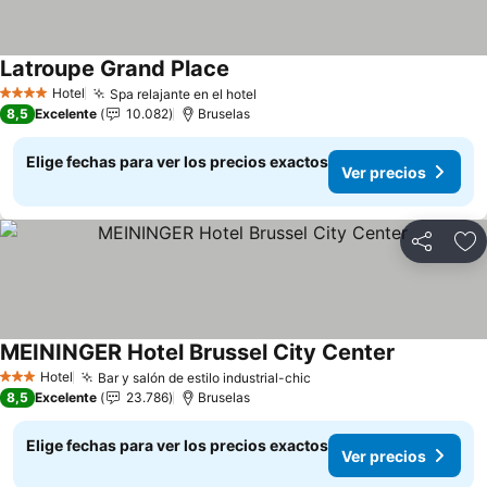
Latroupe Grand Place
Ver precios
Hotel
Spa relajante en el hotel
Ver precios
4 Estrellas
8,5
Excelente
10.082
Bruselas
Elige fechas para ver los precios exactos
Ver precios
Compartir
Ag
MEININGER Hotel Brussel City Center
Ver precios
Hotel
Bar y salón de estilo industrial-chic
Ver precios
3 Estrellas
8,5
Excelente
23.786
Bruselas
Elige fechas para ver los precios exactos
Ver precios