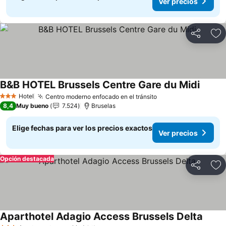
Ver precios
Compartir
Ag
B&B HOTEL Brussels Centre Gare du Midi
Ver pr
Hotel
Centro moderno enfocado en el tránsito
Ver precios
3 Estrellas
8,4
Muy bueno
7.524
Bruselas
Elige fechas para ver los precios exactos
Ver precios
Opción destacada
Compartir
Ag
Aparthotel Adagio Access Brussels Delta
Ver pr