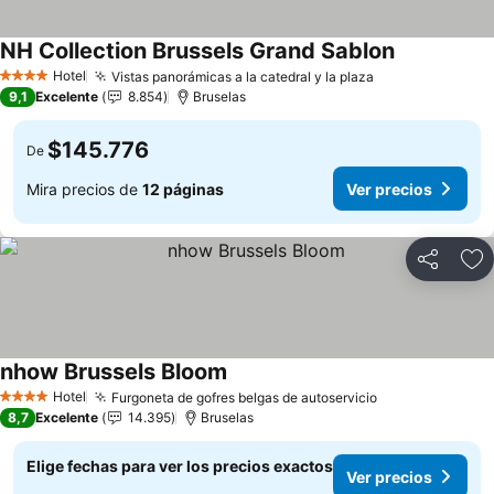
NH Collection Brussels Grand Sablon
Ver precios
Hotel
Vistas panorámicas a la catedral y la plaza
Ver precios
4 Estrellas
9,1
Excelente
8.854
Bruselas
$145.776
De
Mira precios de
12 páginas
Ver precios
Compartir
Ag
nhow Brussels Bloom
Ver precios
Hotel
Furgoneta de gofres belgas de autoservicio
Ver precios
4 Estrellas
8,7
Excelente
14.395
Bruselas
Elige fechas para ver los precios exactos
Ver precios