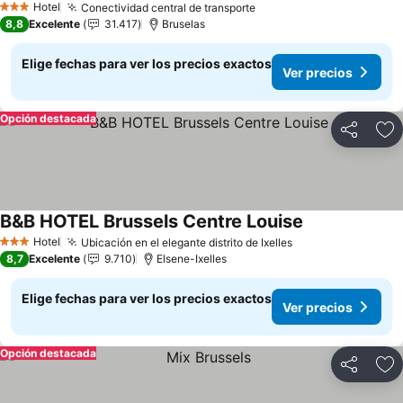
Hotel
Conectividad central de transporte
Ver precios
3 Estrellas
8,8
Excelente
31.417
Bruselas
Elige fechas para ver los precios exactos
Ver precios
Opción destacada
Compartir
Ag
B&B HOTEL Brussels Centre Louise
Ver precios
Hotel
Ubicación en el elegante distrito de Ixelles
Ver precios
3 Estrellas
8,7
Excelente
9.710
Elsene-Ixelles
Elige fechas para ver los precios exactos
Ver precios
Opción destacada
Compartir
Ag