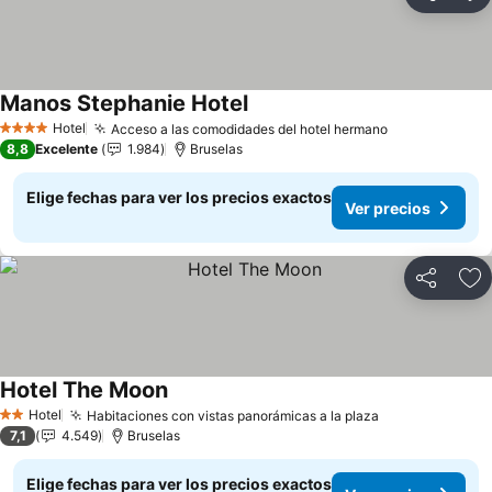
Compartir
Ag
Manos Stephanie Hotel
Ver precios
Hotel
Acceso a las comodidades del hotel hermano
Ver precios
4 Estrellas
8,8
Excelente
1.984
Bruselas
Elige fechas para ver los precios exactos
Ver precios
Compartir
Ag
Hotel The Moon
Ver precios
Hotel
Habitaciones con vistas panorámicas a la plaza
Ver precios
2 Estrellas
7,1
4.549
Bruselas
Elige fechas para ver los precios exactos