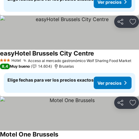
Ver precios
Compartir
Ag
easyHotel Brussels City Centre
Ver precios
Hotel
Acceso al mercado gastronómico Wolf Sharing Food Market
Ver
3 Estrellas
8,4
Muy bueno
14.604
Bruselas
Elige fechas para ver los precios exactos
Ver precios
Compartir
Ag
Motel One Brussels
Ver precios