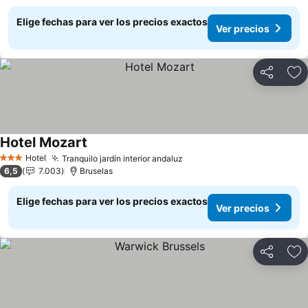
Elige fechas para ver los precios exactos
Ver precios
Compartir
Ag
Hotel Mozart
Ver precios
Hotel
Tranquilo jardín interior andaluz
Ver precios
3 Estrellas
6,5
7.003
Bruselas
Elige fechas para ver los precios exactos
Ver precios
Compartir
Ag