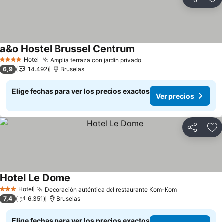
Compartir
Ag
a&o Hostel Brussel Centrum
Ver precios
Hotel
Amplia terraza con jardín privado
Ver precios
4 Estrellas
6,9
14.492
Bruselas
Elige fechas para ver los precios exactos
Ver precios
Compartir
Ag
Hotel Le Dome
Ver precios
Hotel
Decoración auténtica del restaurante Kom-Kom
Ver precios
3 Estrellas
7,4
6.351
Bruselas
Elige fechas para ver los precios exactos