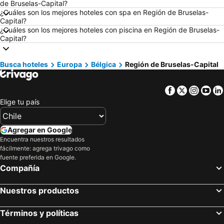
Hoteles en Aruba
Hoteles en Chile
de Bruselas-Capital?
¿Cuáles son los mejores hoteles con spa en Región de Bruselas-
Hoteles en Región Metropolitana de Santiago
Hoteles en Chiloé
Capital?
¿Cuáles son los mejores hoteles con piscina en Región de Bruselas-
Hoteles en Isla de Pascua
Hoteles en Asunción
Capital?
Hoteles en Cerdeña
Hoteles en Curicó
Hoteles en Provincia de Osorno
Hoteles en Jamaica
Busca hoteles
Europa
Bélgica
Región de Bruselas-Capital
Hoteles en Lacio
Hoteles en Puerto Plata
Hoteles en Región de Arica y Parinacota
Hoteles en Costa Rica
Facebook
Twitter
Insta
Yo
Elige tu país
Hoteles en Colombia
Hoteles en Panamá
Hoteles en Andalucía
Hoteles en Quintana Roo
Agregar en Google
Hoteles en Prefectura Tokio
Encuentra nuestros resultados
fácilmente: agrega trivago como
fuente preferida en Google.
Compañía
Nuestros productos
Términos y políticas