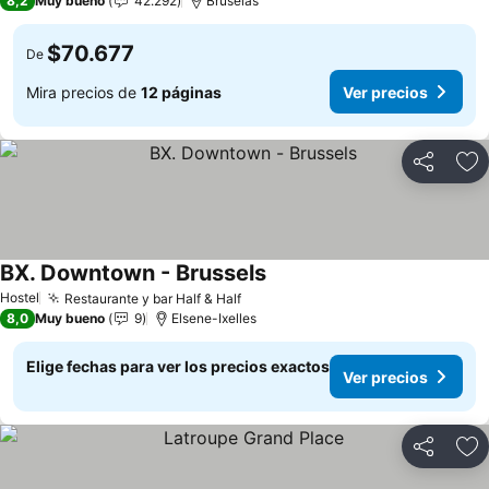
8,2
Muy bueno
42.292
Bruselas
$70.677
De
Mira precios de
12 páginas
Ver precios
Compartir
Ag
BX. Downtown - Brussels
Ver precios
Hostel
Restaurante y bar Half & Half
Ver precios
8,0
Muy bueno
9
Elsene-Ixelles
Elige fechas para ver los precios exactos
Ver precios
Compartir
Ag