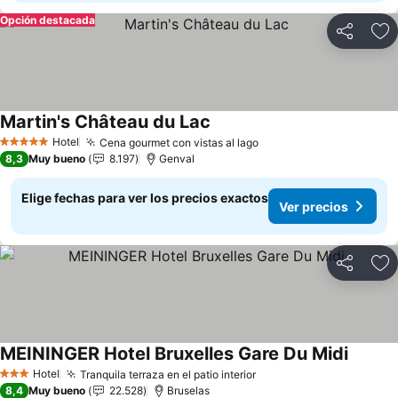
Opción destacada
Compartir
Ag
Martin's Château du Lac
Ver precios
Hotel
Cena gourmet con vistas al lago
Ver precios
5 Estrellas
8,3
Muy bueno
8.197
Genval
Elige fechas para ver los precios exactos
Ver precios
Compartir
Ag
MEININGER Hotel Bruxelles Gare Du Midi
Ver pre
Hotel
Tranquila terraza en el patio interior
Ver precios
3 Estrellas
8,4
Muy bueno
22.528
Bruselas