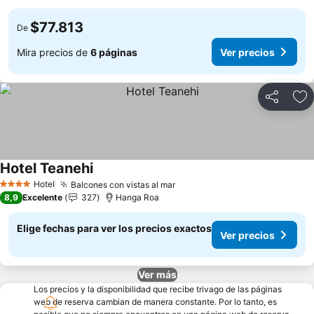
$77.813
De
Mira precios de
6 páginas
Ver precios
Compartir
Ag
Hotel Teanehi
Hotel
Balcones con vistas al mar
4 Estrellas
8,9
Excelente
327
Hanga Roa
Elige fechas para ver los precios exactos
Ver precios
Ver más
Los precios y la disponibilidad que recibe trivago de las páginas
web de reserva cambian de manera constante. Por lo tanto, es