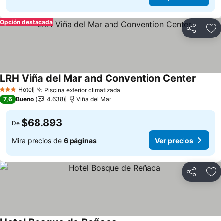
Opción destacada
Compartir
Ag
LRH Viña del Mar and Convention Center
Hotel
Piscina exterior climatizada
3 Estrellas
7,6
Bueno
4.638
Viña del Mar
$68.893
De
Mira precios de
6 páginas
Ver precios
Compartir
Ag