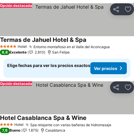
Opción destacada
Compartir
Ag
Termas de Jahuel Hotel & Spa
Hotel
Entorno montañoso en el Valle del Aconcagua
5 Estrellas
8,8
Excelente
2.810
San Felipe
Elige fechas para ver los precios exactos
Ver precios
Opción destacada
Compartir
Ag
Hotel Casablanca Spa & Wine
Hotel
Spa relajante con varias bañeras de hidromasaje
4 Estrellas
7,6
Bueno
1.875
Casablanca