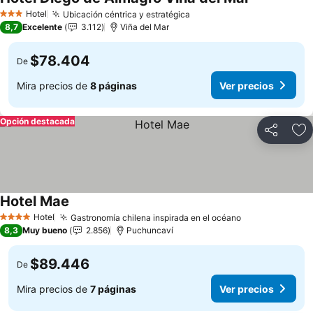
Hotel
Ubicación céntrica y estratégica
3 Estrellas
8,7
Excelente
3.112
Viña del Mar
$78.404
De
Mira precios de
8 páginas
Ver precios
Opción destacada
Compartir
Ag
Hotel Mae
Hotel
Gastronomía chilena inspirada en el océano
4 Estrellas
8,3
Muy bueno
2.856
Puchuncaví
$89.446
De
Mira precios de
7 páginas
Ver precios