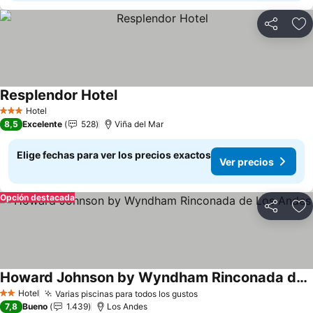
Compartir
Ag
Resplendor Hotel
Hotel
3 Estrellas
8,5
Excelente
528
Viña del Mar
Elige fechas para ver los precios exactos
Ver precios
Opción destacada
Compartir
Ag
Howard Johnson by Wyndham Rinconada de Los Andes
Hotel
Varias piscinas para todos los gustos
2 Estrellas
7,8
Bueno
1.439
Los Andes