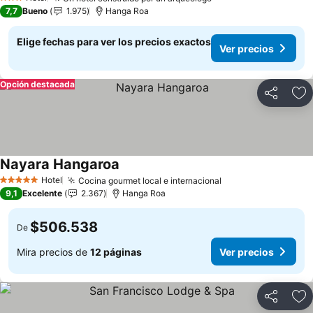
3 Estrellas
7,7
Bueno
1.975
Hanga Roa
Elige fechas para ver los precios exactos
Ver precios
Opción destacada
Compartir
Ag
Nayara Hangaroa
Hotel
Cocina gourmet local e internacional
5 Estrellas
9,1
Excelente
2.367
Hanga Roa
$506.538
De
Mira precios de
12 páginas
Ver precios
Compartir
Ag