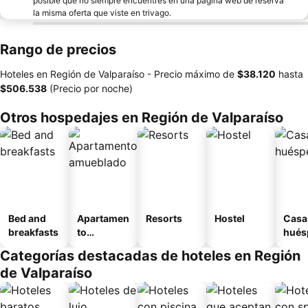
posible que no siempre encuentres en una página web de reserva
la misma oferta que viste en trivago.
Rango de precios
Hoteles en Región de Valparaíso -
Precio máximo
de
‎$38.120
hasta
‎$506.538
(Precio por noche)
Otros hospedajes en Región de Valparaíso
Bed and
Apartamen
Resorts
Hostel
Casa
breakfasts
to
hués
amueblad
Categorías destacadas de hoteles en Región
o
de Valparaíso