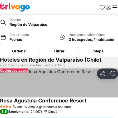
Favoritos
Iniciar 
Me
Destino
Región de Valparaíso
Check-in/out
Huéspedes/habitaciones
Fechas
2 huéspedes, 1 habitación
Ordenar
Filtrar
Mapa
Hoteles en Región de Valparaíso (Chile)
Cómo los pagos afectan nuestro ranking
Opción destacada
Compartir
Ag
Rosa Agustina Conference Resort
Resort
Amplia gastronomía tipo bufé
4 Estrellas
8,5
Excelente
24.967
Olmué