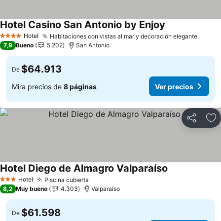
Hotel Casino San Antonio by Enjoy
Hotel
Habitaciones con vistas al mar y decoración elegante
4 Estrellas
7,9
Bueno
5.202
San Antonio
$64.913
De
Mira precios de
8 páginas
Ver precios
Compartir
Ag
Hotel Diego de Almagro Valparaíso
Hotel
Piscina cubierta
3 Estrellas
8,2
Muy bueno
4.303
Valparaíso
$61.598
De