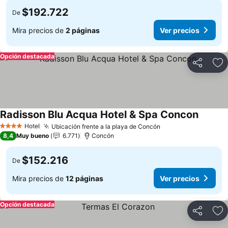
$192.722
De
Mira precios de
2 páginas
Ver precios
Opción destacada
Compartir
Ag
Radisson Blu Acqua Hotel & Spa Concon
Hotel
Ubicación frente a la playa de Concón
4 Estrellas
8,4
Muy bueno
6.771
Concón
$152.216
De
Mira precios de
12 páginas
Ver precios
Opción destacada
Compartir
Ag