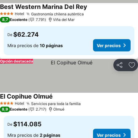
Best Western Marina Del Rey
Hotel
Gastronomía chilena auténtica
4 Estrellas
8,7
Excelente
7.791
Viña del Mar
$62.274
De
Mira precios de
10 páginas
Ver precios
Opción destacada
Compartir
Ag
El Copihue Olmué
Hotel
Servicios para toda la familia
4 Estrellas
8,9
Excelente
2.717
Olmué
$114.085
De
Mira precios de
2 páginas
Ver precios