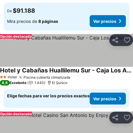
$91.188
De
Mira precios de
8 páginas
Ver precios
Opción destacada
Compartir
Ag
Hotel y Cabañas Huallilemu Sur - Caja Los Andes
Hotel
Piscina cubierta climatizada
2 Estrellas
8,6
Excelente
1.440
El Quisco
Elige fechas para ver los precios exactos
Ver precios
Opción destacada
Compartir
Ag