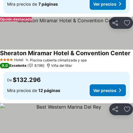
Mira precios de
7 páginas
Ver precios
Opción destacada
Compartir
Ag
Sheraton Miramar Hotel & Convention Center
Hotel
Piscina cubierta climatizada y spa
4 Estrellas
9,0
Excelente
8.196
Viña del Mar
$132.296
De
Mira precios de
12 páginas
Ver precios
Compartir
Ag