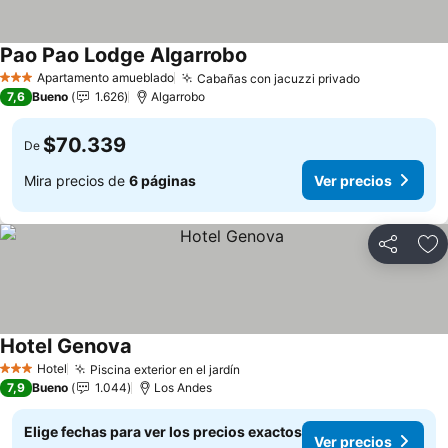
Pao Pao Lodge Algarrobo
Apartamento amueblado
Cabañas con jacuzzi privado
3 Estrellas
7,6
Bueno
1.626
Algarrobo
$70.339
De
Mira precios de
6 páginas
Ver precios
Compartir
Ag
Hotel Genova
Hotel
Piscina exterior en el jardín
3 Estrellas
7,9
Bueno
1.044
Los Andes
Elige fechas para ver los precios exactos
Ver precios