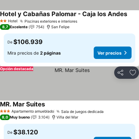
Hotel y Cabañas Palomar - Caja los Andes
Hotel
Piscinas exteriores e interiores
2 Estrellas
8,7
Excelente
754
San Felipe
$106.939
De
Mira precios de
2 páginas
Ver precios
Opción destacada
Compartir
Ag
MR. Mar Suites
Apartamento amueblado
Sala de juegos dedicada
3 Estrellas
8,0
Muy bueno
3.104
Viña del Mar
$38.120
De