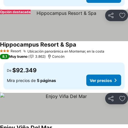
Opción destacada
Compartir
Ag
Hippocampus Resort & Spa
Resort
Ubicación panorámica en Montemar, en la costa
3 Estrellas
8,1
Muy bueno
3.862
Concón
$92.349
De
Mira precios de
5 páginas
Ver precios
Compartir
Ag
Enjoy Viña Del Mar