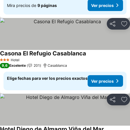
Mira precios de
9 páginas
Ver precios
Compartir
Ag
Casona El Refugio Casablanca
Hotel
3 Estrellas
9,6
Excelente
201
Casablanca
Elige fechas para ver los precios exactos
Ver precios
Compartir
Ag
Hotel Diego de Almagro Viña del Mar