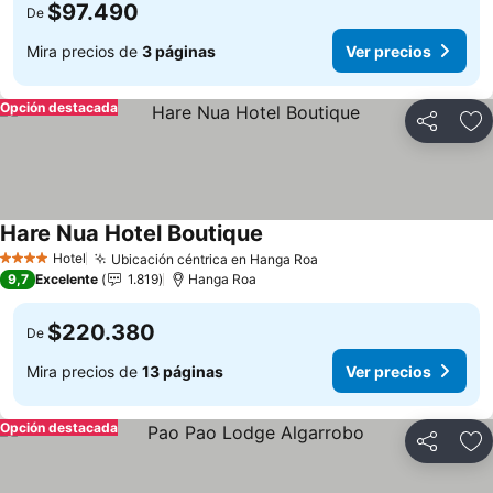
$97.490
De
Mira precios de
3 páginas
Ver precios
Opción destacada
Compartir
Ag
Hare Nua Hotel Boutique
Hotel
Ubicación céntrica en Hanga Roa
4 Estrellas
9,7
Excelente
1.819
Hanga Roa
$220.380
De
Mira precios de
13 páginas
Ver precios
Opción destacada
Compartir
Ag