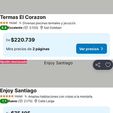
Termas El Corazon
Hotel
Diversas piscinas termales y jacuzzis
3 Estrellas
8,8
Excelente
3.105
San Esteban
$220.739
De
Mira precios de
2 páginas
Ver precios
Opción destacada
Compartir
Ag
Enjoy Santiago
Hotel
Amplias habitaciones con vistas a la montaña
5 Estrellas
7,7
Bueno
2.175
Calle Larga