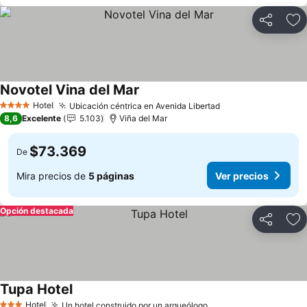
Compartir
Ag
Novotel Vina del Mar
Hotel
Ubicación céntrica en Avenida Libertad
4 Estrellas
8,6
Excelente
5.103
Viña del Mar
$73.369
De
Mira precios de
5 páginas
Ver precios
Opción destacada
Compartir
Ag
Tupa Hotel
Hotel
Un hotel construido por un arqueólogo