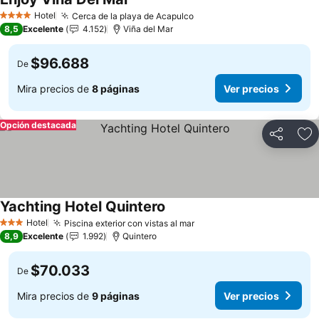
Hotel
Cerca de la playa de Acapulco
4 Estrellas
8,5
Excelente
4.152
Viña del Mar
$96.688
De
Mira precios de
8 páginas
Ver precios
Opción destacada
Compartir
Ag
Yachting Hotel Quintero
Hotel
Piscina exterior con vistas al mar
3 Estrellas
8,9
Excelente
1.992
Quintero
$70.033
De
Mira precios de
9 páginas
Ver precios