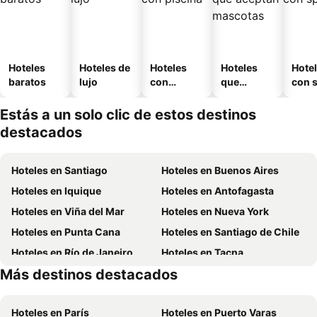
Hoteles
Hoteles de
Hoteles
Hoteles
Hote
baratos
lujo
con
que
con 
piscina
aceptan
mascotas
Estás a un solo clic de estos destinos
destacados
Hoteles en Santiago
Hoteles en Buenos Aires
Hoteles en Iquique
Hoteles en Antofagasta
Hoteles en Viña del Mar
Hoteles en Nueva York
Hoteles en Punta Cana
Hoteles en Santiago de Chile
Hoteles en Río de Janeiro
Hoteles en Tacna
Más destinos destacados
Hoteles en Aruba
Hoteles en Brasil
Hoteles en París
Hoteles en Puerto Varas