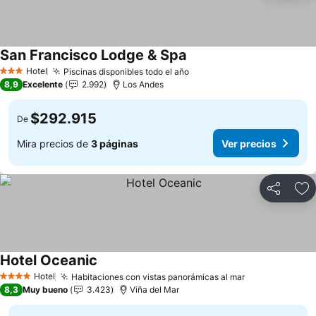
San Francisco Lodge & Spa
Hotel
Piscinas disponibles todo el año
3 Estrellas
8,9
Excelente
2.992
Los Andes
$292.915
De
Mira precios de
3 páginas
Ver precios
Compartir
Ag
Hotel Oceanic
Hotel
Habitaciones con vistas panorámicas al mar
4 Estrellas
8,3
Muy bueno
3.423
Viña del Mar