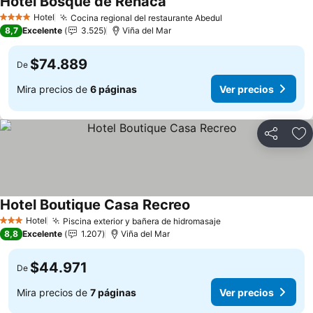
Hotel Bosque de Reñaca
Hotel
Cocina regional del restaurante Abedul
4 Estrellas
8,7
Excelente
3.525
Viña del Mar
$74.889
De
Mira precios de
6 páginas
Ver precios
Compartir
Ag
Hotel Boutique Casa Recreo
Hotel
Piscina exterior y bañera de hidromasaje
3 Estrellas
8,8
Excelente
1.207
Viña del Mar
$44.971
De
Mira precios de
7 páginas
Ver precios