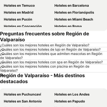
Hoteles en Temuco
Hoteles en Barcelona
Hoteles en Madrid
Hoteles en Florianópolis
Hoteles en Pucón
Hoteles en Miami Beach
Hoteles en Concepción
Hoteles en Roma
Preguntas frecuentes sobre Región de
Hoteles en La Serena
Hoteles en Puerto Montt
Valparaíso
Hoteles en Lima
Hoteles en Valdivia
¿Cuáles son los mejores hoteles en Región de Valparaíso?
Hoteles en San Andrés
Hoteles en Búzios
¿Cuáles son los mejores hoteles de lujo en Región de Valparaíso?
¿Cuáles son los mejores hoteles que admiten mascotas en Región
Hoteles en Chillán
Hoteles en Arica
de Valparaíso?
Hoteles en Curazao
Hoteles en Chile
¿Cuáles son los mejores hoteles con spa en Región de Valparaíso?
¿Cuáles son los mejores hoteles con piscina en Región de
Hoteles en Región Metropolitana de Santiago
Hoteles en Chiloé
Valparaíso?
Región de Valparaíso - Más destinos
Hoteles en Isla de Pascua
Hoteles en Asunción
destacados
Hoteles en Cerdeña
Hoteles en Curicó
Hoteles en Provincia de Osorno
Hoteles en Jamaica
Hoteles en Puchuncaví
Hoteles en Los Andes
Hoteles en Lacio
Hoteles en Puerto Plata
Hoteles en San Antonio
Hoteles en Papudo
Hoteles en Región de Arica y Parinacota
Hoteles en Costa Rica