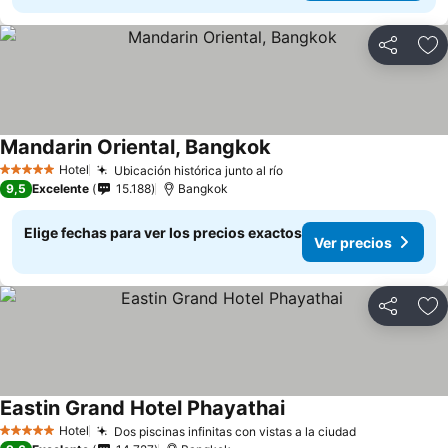
Compartir
Ag
Mandarin Oriental, Bangkok
Hotel
Ubicación histórica junto al río
5 Estrellas
9,5
Excelente
15.188
Bangkok
Elige fechas para ver los precios exactos
Ver precios
Compartir
Ag
Eastin Grand Hotel Phayathai
Hotel
Dos piscinas infinitas con vistas a la ciudad
5 Estrellas