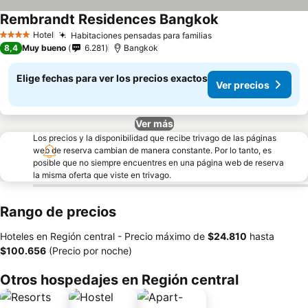
Rembrandt Residences Bangkok
Hotel
Habitaciones pensadas para familias
4 Estrellas
8,4
Muy bueno
6.281
Bangkok
Elige fechas para ver los precios exactos
Ver precios
Ver más
Los precios y la disponibilidad que recibe trivago de las páginas
web de reserva cambian de manera constante. Por lo tanto, es
posible que no siempre encuentres en una página web de reserva
la misma oferta que viste en trivago.
Rango de precios
Hoteles en Región central -
Precio máximo
de
‎$24.810
hasta
‎$100.656
(Precio por noche)
Otros hospedajes en Región central