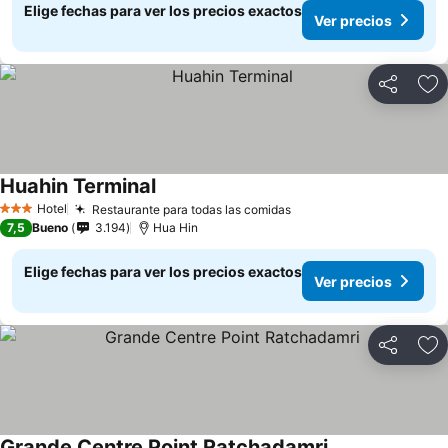
Elige fechas para ver los precios exactos
Ver precios
Compartir
Ag
Huahin Terminal
Hotel
Restaurante para todas las comidas
3 Estrellas
7,5
Bueno
3.194
Hua Hin
Elige fechas para ver los precios exactos
Ver precios
Compartir
Ag
Grande Centre Point Ratchadamri