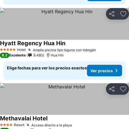
Compartir
Ag
Hyatt Regency Hua Hin
Hotel
Amplia piscina tipo laguna con tobogán
5 Estrellas
9,2
Excelente
9.480
Hua Hin
Elige fechas para ver los precios exactos
Ver precios
Compartir
Ag
Methavalai Hotel
Resort
Acceso directo a la playa
4 Estrellas