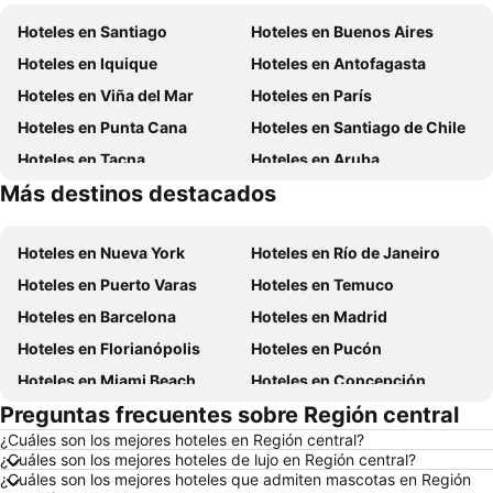
Hoteles en Santiago
Hoteles en Buenos Aires
Hoteles en Iquique
Hoteles en Antofagasta
Hoteles en Viña del Mar
Hoteles en París
Hoteles en Punta Cana
Hoteles en Santiago de Chile
Hoteles en Tacna
Hoteles en Aruba
Más destinos destacados
Hoteles en Brasil
Hoteles en Región Metropolitana de Santiago
Hoteles en Nueva York
Hoteles en Río de Janeiro
Hoteles en Puerto Varas
Hoteles en Temuco
Hoteles en Barcelona
Hoteles en Madrid
Hoteles en Florianópolis
Hoteles en Pucón
Hoteles en Miami Beach
Hoteles en Concepción
Preguntas frecuentes sobre Región central
Hoteles en Roma
Hoteles en La Serena
¿Cuáles son los mejores hoteles en Región central?
Hoteles en Puerto Montt
Hoteles en Lima
¿Cuáles son los mejores hoteles de lujo en Región central?
Hoteles en Valdivia
Hoteles en San Andrés
¿Cuáles son los mejores hoteles que admiten mascotas en Región