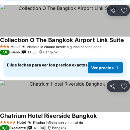
Compartir
Ag
Collection O The Bangkok Airport Link Suite
Hotel
Vistas a la ciudad desde algunas habitaciones
3 Estrellas
7,6
Bueno
1.158
Bangkok
Elige fechas para ver los precios exactos
Ver precios
Compartir
Ag
Chatrium Hotel Riverside Bangkok
Hotel
Piscina infinita con vistas al río
5 Estrellas
9,3
Excelente
41.194
Bangkok