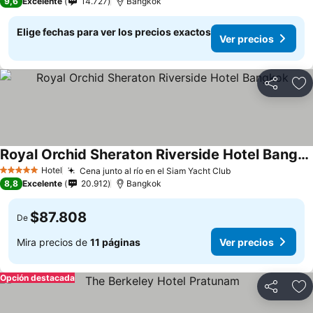
9,6
Excelente
14.727
Bangkok
Elige fechas para ver los precios exactos
Ver precios
Compartir
Ag
Royal Orchid Sheraton Riverside Hotel Bangkok
Hotel
Cena junto al río en el Siam Yacht Club
5 Estrellas
8,8
Excelente
20.912
Bangkok
$87.808
De
Mira precios de
11 páginas
Ver precios
Opción destacada
Compartir
Ag