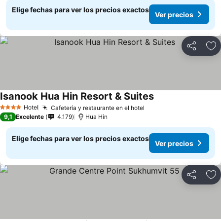
Elige fechas para ver los precios exactos
Ver precios
Compartir
Ag
Isanook Hua Hin Resort & Suites
Hotel
Cafetería y restaurante en el hotel
4 Estrellas
9,1
Excelente
4.179
Hua Hin
Elige fechas para ver los precios exactos
Ver precios
Compartir
Ag