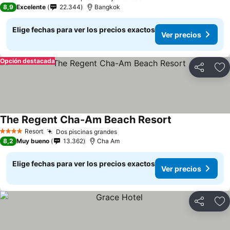
4 Estrellas
8,9
Excelente
22.344
Bangkok
Elige fechas para ver los precios exactos
Ver precios
Opción destacada
Compartir
Ag
The Regent Cha-Am Beach Resort
Resort
Dos piscinas grandes
4 Estrellas
8,2
Muy bueno
13.362
Cha Am
Elige fechas para ver los precios exactos
Ver precios
Compartir
Ag