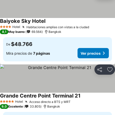
Baiyoke Sky Hotel
Hotel
Habitaciones amplias con vistas a la ciudad
4 Estrellas
8,1
Muy bueno
69.564
Bangkok
$48.766
De
Mira precios de
7 páginas
Ver precios
Compartir
Ag
Grande Centre Point Terminal 21
Hotel
Acceso directo a BTS y MRT
5 Estrellas
9,0
Excelente
33.805
Bangkok