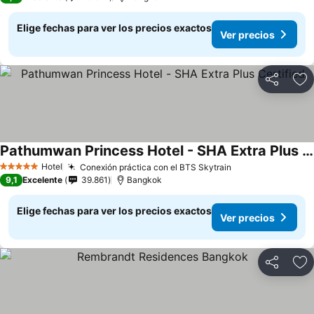
Elige fechas para ver los precios exactos
Ver precios
Compartir
Ag
Pathumwan Princess Hotel - SHA Extra Plus Certified
Hotel
Conexión práctica con el BTS Skytrain
5 Estrellas
9,1
Excelente
39.861
Bangkok
Elige fechas para ver los precios exactos
Ver precios
Compartir
Ag