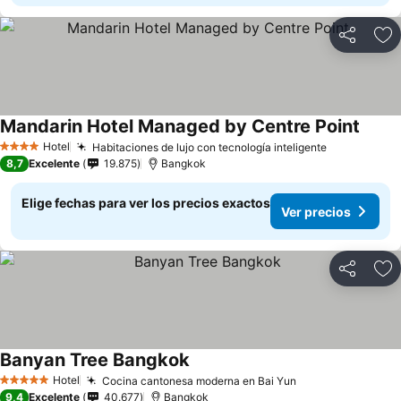
Compartir
Ag
Mandarin Hotel Managed by Centre Point
Hotel
Habitaciones de lujo con tecnología inteligente
4 Estrellas
8,7
Excelente
19.875
Bangkok
Elige fechas para ver los precios exactos
Ver precios
Compartir
Ag
Banyan Tree Bangkok
Hotel
Cocina cantonesa moderna en Bai Yun
5 Estrellas
9,4
Excelente
40.677
Bangkok