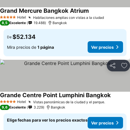
Grand Mercure Bangkok Atrium
Hotel
Habitaciones amplias con vistas a la ciudad
5 Estrellas
8,5
Excelente
19.488
Bangkok
$52.134
De
Mira precios de
1 página
Ver precios
Compartir
Ag
Grande Centre Point Lumphini Bangkok
Hotel
Vistas panorámicas de la ciudad y el parque.
5 Estrellas
9,6
Excelente
3.229
Bangkok
Elige fechas para ver los precios exactos
Ver precios