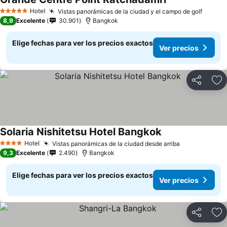
Hotel
Vistas panorámicas de la ciudad y el campo de golf
5 Estrellas
8,9
Excelente
30.901
Bangkok
Elige fechas para ver los precios exactos
Ver precios
Compartir
Ag
Solaria Nishitetsu Hotel Bangkok
Hotel
Vistas panorámicas de la ciudad desde arriba
4 Estrellas
9,3
Excelente
2.490
Bangkok
Elige fechas para ver los precios exactos
Ver precios
Compartir
Ag