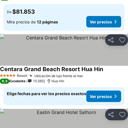
$81.853
De
Mira precios de
12 páginas
Ver precios
Compartir
Ag
Centara Grand Beach Resort Hua Hin
Resort
Ubicación de lujo frente al mar
5 Estrellas
9,3
Excelente
15.565
Hua Hin
Elige fechas para ver los precios exactos
Ver precios
Compartir
Ag