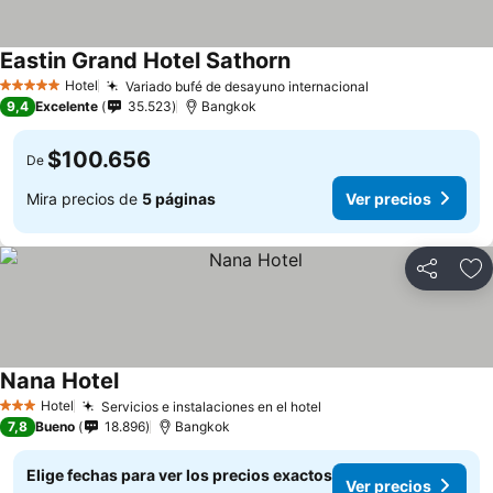
Eastin Grand Hotel Sathorn
Hotel
Variado bufé de desayuno internacional
5 Estrellas
9,4
Excelente
35.523
Bangkok
$100.656
De
Mira precios de
5 páginas
Ver precios
Compartir
Ag
Nana Hotel
Hotel
Servicios e instalaciones en el hotel
3 Estrellas
7,8
Bueno
18.896
Bangkok
Elige fechas para ver los precios exactos
Ver precios