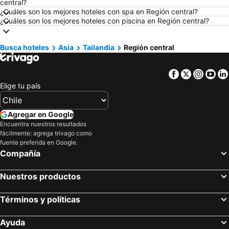
central?
Hoteles en Búzios
Hoteles en Chillán
¿Cuáles son los mejores hoteles con spa en Región central?
¿Cuáles son los mejores hoteles con piscina en Región central?
Hoteles en Arica
Hoteles en Río de Janeiro
Hoteles en Curazao
Hoteles en Chile
Busca hoteles
Asia
Tailandia
Región central
Hoteles en Chiloé
Hoteles en Isla de Pascua
Hoteles en Asunción
Hoteles en Cerdeña
Facebook
Twitter
Insta
Yo
Hoteles en Curicó
Hoteles en Provincia de Osorno
Elige tu país
Hoteles en Jamaica
Hoteles en Lacio
Hoteles en Puerto Plata
Hoteles en Región de Arica y Parinacota
Agregar en Google
Encuentra nuestros resultados
Hoteles en Costa Rica
Hoteles en Colombia
fácilmente: agrega trivago como
Hoteles en Panamá
Hoteles en Andalucía
fuente preferida en Google.
Compañía
Hoteles en Quintana Roo
Hoteles en Prefectura Tokio
Nuestros productos
Términos y políticas
Ayuda