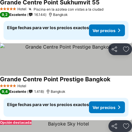
Grande Centre Point Sukhumvit 55
Hotel
Piscina en la azotea con vistas a la ciudad
5 Estrellas
9,2
Excelente
16.144
Bangkok
Elige fechas para ver los precios exactos
Ver precios
Compartir
Ag
Grande Centre Point Prestige Bangkok
Hotel
5 Estrellas
9,4
Excelente
1.418
Bangkok
Elige fechas para ver los precios exactos
Ver precios
Opción destacada
Compartir
Ag