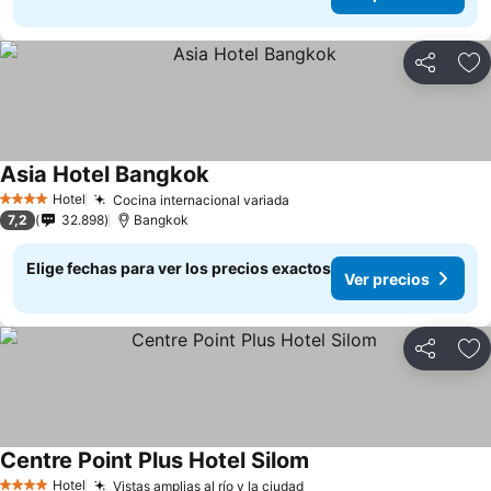
Compartir
Ag
Asia Hotel Bangkok
Hotel
Cocina internacional variada
4 Estrellas
7,2
32.898
Bangkok
Elige fechas para ver los precios exactos
Ver precios
Compartir
Ag
Centre Point Plus Hotel Silom
Hotel
Vistas amplias al río y la ciudad