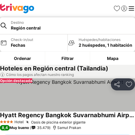
Favoritos
Iniciar 
Me
Destino
Región central
Check-in/out
Huéspedes/habitaciones
Fechas
2 huéspedes, 1 habitación
Ordenar
Filtrar
Mapa
Hoteles en Región central (Tailandia)
Cómo los pagos afectan nuestro ranking
Opción destacada
Compartir
Ag
Hyatt Regency Bangkok Suvarnabhumi Airport
Hotel
Oasis de piscina exterior gigante
4 Estrellas
8,4
Muy bueno
35.479
Samut Prakan