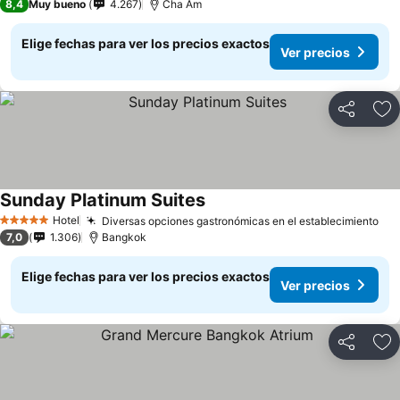
8,4
Muy bueno
4.267
Cha Am
Elige fechas para ver los precios exactos
Ver precios
Compartir
Ag
Sunday Platinum Suites
Hotel
Diversas opciones gastronómicas en el establecimiento
5 Estrellas
7,0
1.306
Bangkok
Elige fechas para ver los precios exactos
Ver precios
Compartir
Ag