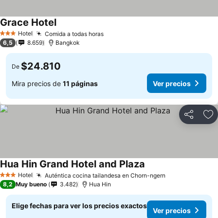
Grace Hotel
Hotel
Comida a todas horas
3 Estrellas
6,5
8.659
Bangkok
$24.810
De
Mira precios de
11 páginas
Ver precios
Compartir
Ag
Hua Hin Grand Hotel and Plaza
Hotel
Auténtica cocina tailandesa en Chorn-ngern
3 Estrellas
8,2
Muy bueno
3.482
Hua Hin
Elige fechas para ver los precios exactos
Ver precios