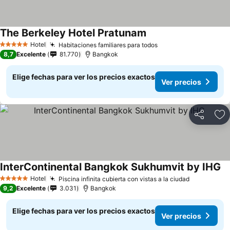
The Berkeley Hotel Pratunam
Hotel
Habitaciones familiares para todos
5 Estrellas
8,7
Excelente
81.770
Bangkok
Elige fechas para ver los precios exactos
Ver precios
Compartir
Ag
InterContinental Bangkok Sukhumvit by IHG
Hotel
Piscina infinita cubierta con vistas a la ciudad
5 Estrellas
9,2
Excelente
3.031
Bangkok
Elige fechas para ver los precios exactos
Ver precios