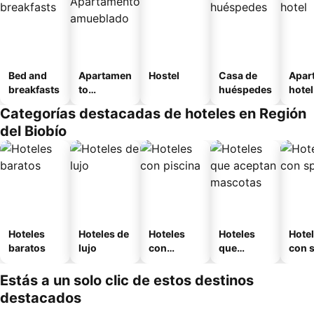
Bed and
Apartamen
Hostel
Casa de
Apar
breakfasts
to
huéspedes
hotel
amueblad
Categorías destacadas de hoteles en Región
o
del Biobío
Hoteles
Hoteles de
Hoteles
Hoteles
Hote
baratos
lujo
con
que
con 
piscina
aceptan
mascotas
Estás a un solo clic de estos destinos
destacados