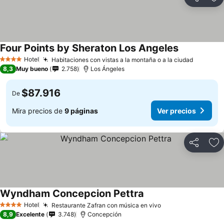
Compartir
Ag
Four Points by Sheraton Los Angeles
Ver precios
Hotel
Habitaciones con vistas a la montaña o a la ciudad
Ver prec
4 Estrellas
8,3
Muy bueno
2.758
Los Ángeles
$87.916
De
Mira precios de
9 páginas
Ver precios
Compartir
Ag
Wyndham Concepcion Pettra
Ver precios
Hotel
Restaurante Zafran con música en vivo
Ver precios
4 Estrellas
8,9
Excelente
3.748
Concepción