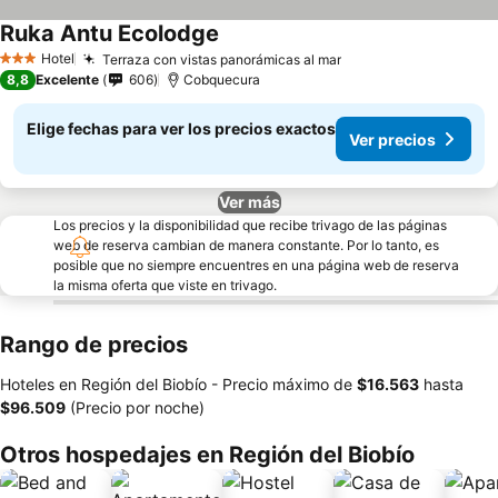
Ruka Antu Ecolodge
Ver precios
Hotel
Terraza con vistas panorámicas al mar
Ver precios
3 Estrellas
8,8
Excelente
606
Cobquecura
Elige fechas para ver los precios exactos
Ver precios
Ver más
Los precios y la disponibilidad que recibe trivago de las páginas
web de reserva cambian de manera constante. Por lo tanto, es
posible que no siempre encuentres en una página web de reserva
la misma oferta que viste en trivago.
Rango de precios
Hoteles en Región del Biobío -
Precio máximo
de
‎$16.563
hasta
‎$96.509
(Precio por noche)
Otros hospedajes en Región del Biobío