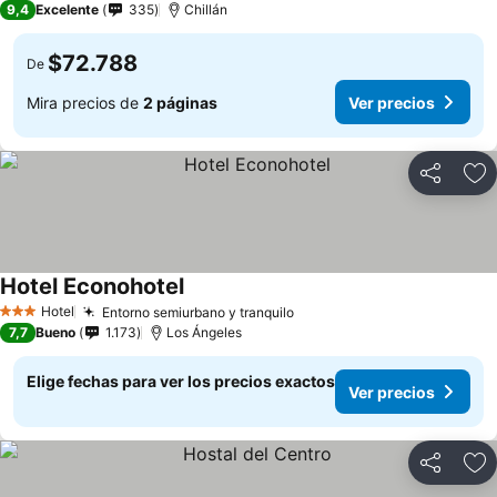
9,4
Excelente
335
Chillán
$72.788
De
Mira precios de
2 páginas
Ver precios
Compartir
Ag
Hotel Econohotel
Ver precios
Hotel
Entorno semiurbano y tranquilo
Ver precios
3 Estrellas
7,7
Bueno
1.173
Los Ángeles
Elige fechas para ver los precios exactos
Ver precios
Compartir
Ag