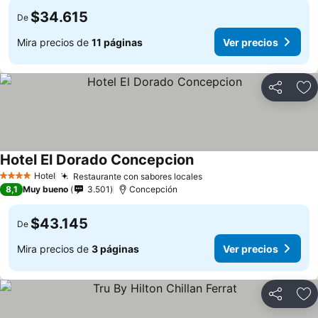
$34.615
De
Mira precios de
11 páginas
Ver precios
Compartir
Ag
Hotel El Dorado Concepcion
Ver precios
Hotel
Restaurante con sabores locales
Ver precios
4 Estrellas
8,1
Muy bueno
3.501
Concepción
$43.145
De
Mira precios de
3 páginas
Ver precios
Compartir
Ag