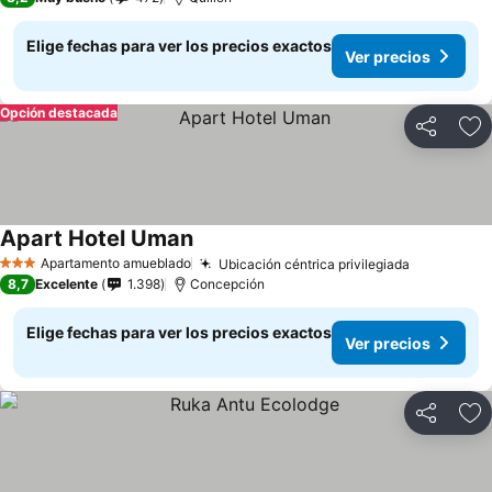
Elige fechas para ver los precios exactos
Ver precios
Opción destacada
Compartir
Ag
Apart Hotel Uman
Ver precios
Apartamento amueblado
Ubicación céntrica privilegiada
Ver preci
3 Estrellas
8,7
Excelente
1.398
Concepción
Elige fechas para ver los precios exactos
Ver precios
Compartir
Ag