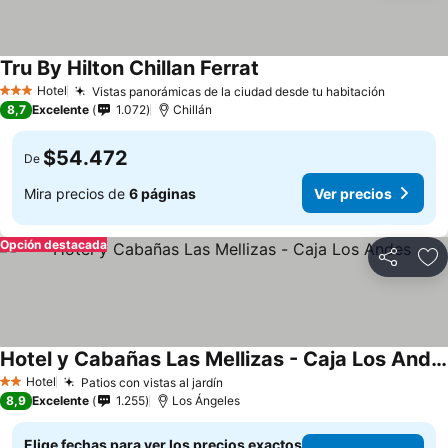
Tru By Hilton Chillan Ferrat
Ver precios
Hotel
Vistas panorámicas de la ciudad desde tu habitación
Ver prec
3 Estrellas
8,7
Excelente
1.072
Chillán
$54.472
De
Mira precios de
6 páginas
Ver precios
Opción destacada
Compartir
Ag
Hotel y Cabañas Las Mellizas - Caja Los Andes
Ver precios
Hotel
Patios con vistas al jardín
Ver precios
2 Estrellas
8,9
Excelente
1.255
Los Ángeles
Elige fechas para ver los precios exactos