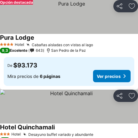
Opción destacada
Compartir
Ag
Pura Lodge
Ver precios
Hotel
Cabañas aisladas con vistas al lago
Ver precios
4 Estrellas
9,3
Excelente
643
San Pedro de la Paz
$93.173
De
Mira precios de
6 páginas
Ver precios
Compartir
Ag
Hotel Quinchamali
Ver precios
Hotel
Desayuno buffet variado y abundante
Ver precios
3 Estrellas