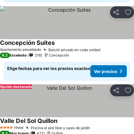
Compartir
Ag
Concepción Suites
Ver precios
Apartamento amueblado
Balcón privado en cada unidad
Ver precios
9,2
Excelente
216
Concepción
Elige fechas para ver los precios exactos
Ver precios
Opción destacada
Compartir
Ag
Valle Del Sol Quillon
Ver precios
Hotel
Piscina al aire libre y oasis de jardín
Ver precios
4 Estrellas
8,2
Muy bueno
472
Quillón