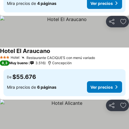
Mira precios de
4 páginas
Ver precios
Compartir
Ag
Hotel El Araucano
Ver precios
Hotel
Restaurante CACIQUE’S con menú variado
Ver precios
3 Estrellas
8,3
Muy bueno
3.516
Concepción
$55.676
De
Mira precios de
6 páginas
Ver precios
Compartir
Ag