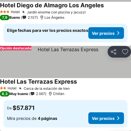
Hotel Diego de Almagro Los Angeles
Ver precios
Hotel
Jardín enorme con piscina y jacuzzi
Ver precios
3 Estrellas
7,9
Bueno
2.107
Los Ángeles
Elige fechas para ver los precios exactos
Ver precios
Opción destacada
Compartir
Ag
Hotel Las Terrazas Express
Ver precios
Hotel
Cerca de la estación de tren
Ver precios
2 Estrellas
8,3
Muy bueno
2.567
Chillán
$57.871
De
Mira precios de
4 páginas
Ver precios