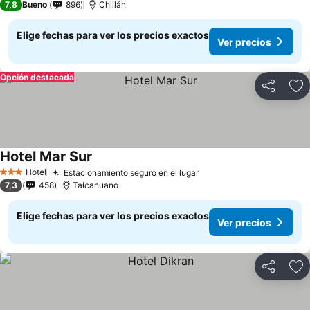
7,8
Bueno
896
Chillán
Elige fechas para ver los precios exactos
Ver precios
Opción destacada
Compartir
Ag
Hotel Mar Sur
Ver precios
Hotel
Estacionamiento seguro en el lugar
Ver precios
3 Estrellas
7,3
458
Talcahuano
Elige fechas para ver los precios exactos
Ver precios
Compartir
Ag