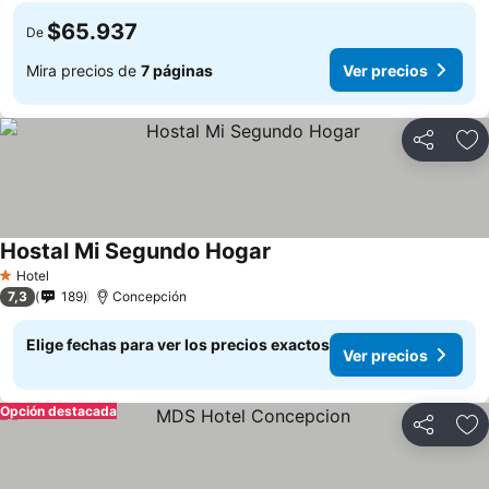
$65.937
De
Mira precios de
7 páginas
Ver precios
Compartir
Ag
Hostal Mi Segundo Hogar
Ver precios
Hotel
1 Estrellas
7,3
189
Concepción
Elige fechas para ver los precios exactos
Ver precios
Opción destacada
Compartir
Ag