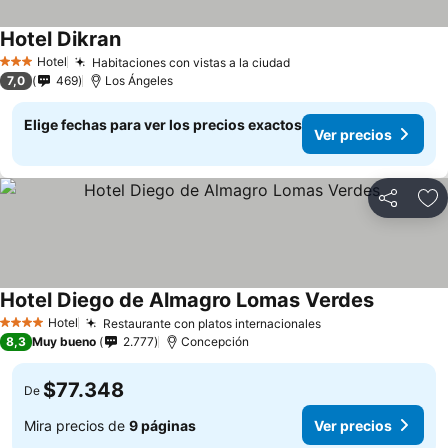
Hotel Dikran
Ver precios
Hotel
Habitaciones con vistas a la ciudad
Ver precios
3 Estrellas
7,0
469
Los Ángeles
Elige fechas para ver los precios exactos
Ver precios
Compartir
Ag
Hotel Diego de Almagro Lomas Verdes
Ver preci
Hotel
Restaurante con platos internacionales
Ver precios
4 Estrellas
8,3
Muy bueno
2.777
Concepción
$77.348
De
Mira precios de
9 páginas
Ver precios