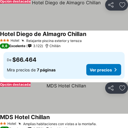
Opción destacada
Compartir
Ag
Hotel Diego de Almagro Chillan
Ver precios
Hotel
Relajante piscina exterior y terraza
Ver precios
3 Estrellas
8,8
Excelente
3.122
Chillán
$66.464
De
Mira precios de
7 páginas
Ver precios
Opción destacada
Compartir
Ag
MDS Hotel Chillan
Ver precios
Hotel
Amplias habitaciones con vistas a la montaña.
Ver precios
2 Estrellas