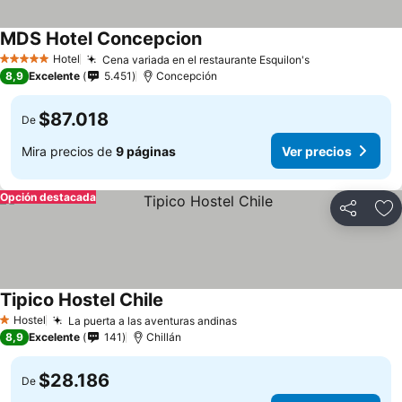
MDS Hotel Concepcion
Ver precios
Hotel
Cena variada en el restaurante Esquilon's
Ver precios
5 Estrellas
8,9
Excelente
5.451
Concepción
$87.018
De
Mira precios de
9 páginas
Ver precios
Opción destacada
Compartir
Ag
Tipico Hostel Chile
Ver precios
Hostel
La puerta a las aventuras andinas
Ver precios
1 Estrellas
8,9
Excelente
141
Chillán
$28.186
De