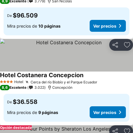
8,9
Excelente
3.779
San Nicolás
$96.509
De
Mira precios de
10 páginas
Ver precios
Compartir
Ag
Hotel Costanera Concepcion
Ver precios
Hotel
Cerca del río Biobío y el Parque Ecuador
Ver precios
4 Estrellas
8,6
Excelente
3.022
Concepción
$36.558
De
Mira precios de
9 páginas
Ver precios
Opción destacada