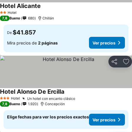
Hotel Alicante
Ver precios
Hotel
2 Estrellas
7,8
Bueno
680
Chillán
$41.857
De
Mira precios de
2 páginas
Ver precios
Compartir
Ag
Hotel Alonso De Ercilla
Ver precios
Hotel
Un hotel con encanto clásico
Ver precios
3 Estrellas
7,8
Bueno
1.920
Concepción
Elige fechas para ver los precios exactos
Ver precios