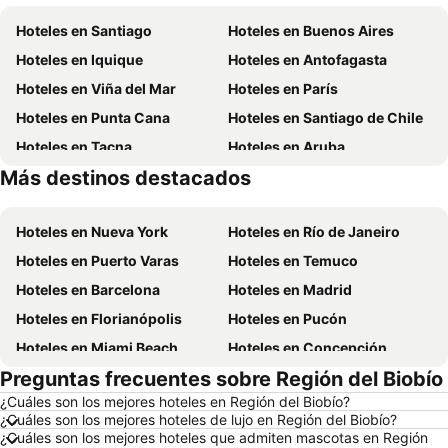
Hoteles en Santiago
Hoteles en Buenos Aires
Hoteles en Iquique
Hoteles en Antofagasta
Hoteles en Viña del Mar
Hoteles en París
Hoteles en Punta Cana
Hoteles en Santiago de Chile
Hoteles en Tacna
Hoteles en Aruba
Más destinos destacados
Hoteles en Brasil
Hoteles en Curazao
Hoteles en Nueva York
Hoteles en Río de Janeiro
Hoteles en Puerto Varas
Hoteles en Temuco
Hoteles en Barcelona
Hoteles en Madrid
Hoteles en Florianópolis
Hoteles en Pucón
Hoteles en Miami Beach
Hoteles en Concepción
Preguntas frecuentes sobre Región del Biobío
Hoteles en Roma
Hoteles en La Serena
¿Cuáles son los mejores hoteles en Región del Biobío?
Hoteles en Puerto Montt
Hoteles en Lima
¿Cuáles son los mejores hoteles de lujo en Región del Biobío?
Hoteles en Valdivia
Hoteles en San Andrés
¿Cuáles son los mejores hoteles que admiten mascotas en Región