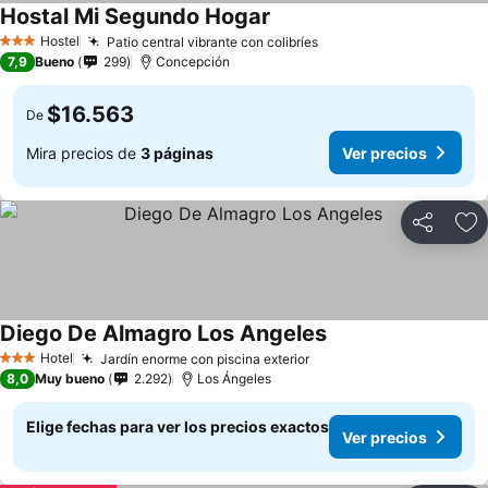
Hostal Mi Segundo Hogar
Ver precios
Hostel
Patio central vibrante con colibríes
Ver precios
3 Estrellas
7,9
Bueno
299
Concepción
$16.563
De
Mira precios de
3 páginas
Ver precios
Compartir
Ag
Diego De Almagro Los Angeles
Ver precios
Hotel
Jardín enorme con piscina exterior
Ver precios
3 Estrellas
8,0
Muy bueno
2.292
Los Ángeles
Elige fechas para ver los precios exactos
Ver precios