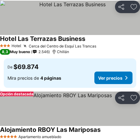
Compartir
Ag
Hotel Las Terrazas Business
Ver precios
Hotel
Cerca del Centro de Esquí Las Trancas
Ver precios
3 Estrellas
8,3
Muy bueno
2.546
Chillán
$69.874
De
Mira precios de
4 páginas
Ver precios
Opción destacada
Compartir
Ag
Alojamiento RBOY Las Mariposas
Ver precios
Apartamento amueblado
5 Estrellas