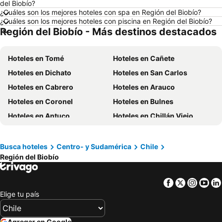
del Biobío?
Hoteles en Búzios
Hoteles en Chillán
¿Cuáles son los mejores hoteles con spa en Región del Biobío?
¿Cuáles son los mejores hoteles con piscina en Región del Biobío?
Hoteles en Arica
Hoteles en Río de Janeiro
Región del Biobío - Más destinos destacados
Hoteles en Chile
Hoteles en Región Metropolitana de Santiago
Hoteles en Chiloé
Hoteles en Isla de Pascua
Hoteles en Tomé
Hoteles en Cañete
Hoteles en Asunción
Hoteles en Cerdeña
Hoteles en Dichato
Hoteles en San Carlos
Hoteles en Curicó
Hoteles en Provincia de Osorno
Hoteles en Cabrero
Hoteles en Arauco
Hoteles en Jamaica
Hoteles en Lacio
Hoteles en Coronel
Hoteles en Bulnes
Hoteles en Puerto Plata
Hoteles en Región de Arica y Parinacota
Hoteles en Antuco
Hoteles en Chillán Viejo
Hoteles en Costa Rica
Hoteles en Colombia
Hoteles en Laraquete
Hoteles en Coihueco
Hoteles en Panamá
Hoteles en Andalucía
Hoteles en Yumbel
Hoteles en San Fabián
Busca hoteles
Centro- y Sudamérica
Chile
Hoteles en Quintana Roo
Hoteles en Prefectura Tokio
Región del Biobío
Hoteles en Contulmo
Hoteles en Lebu
Hoteles en Curanilahue
Hoteles en Tirúa
Facebook
Twitter
Insta
Yo
Hoteles en Santa Bárbara
Hoteles en Alto Biobío
Elige tu país
Hoteles en Negrete
Hoteles en Pemuco
Hoteles en Ranquíl
Hoteles en Florida
Agregar en Google