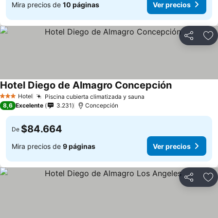
Mira precios de
10 páginas
Ver precios
Compartir
Ag
Hotel Diego de Almagro Concepción
Ver precios
Hotel
Piscina cubierta climatizada y sauna
Ver precios
3 Estrellas
8,6
Excelente
3.231
Concepción
$84.664
De
Mira precios de
9 páginas
Ver precios
Compartir
Ag