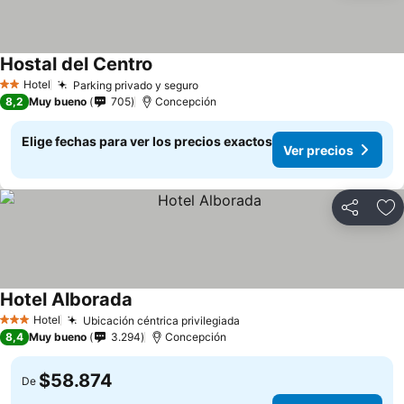
Hostal del Centro
Ver precios
Hotel
Parking privado y seguro
Ver precios
2 Estrellas
8,2
Muy bueno
705
Concepción
Elige fechas para ver los precios exactos
Ver precios
Compartir
Ag
Hotel Alborada
Ver precios
Hotel
Ubicación céntrica privilegiada
Ver precios
3 Estrellas
8,4
Muy bueno
3.294
Concepción
$58.874
De