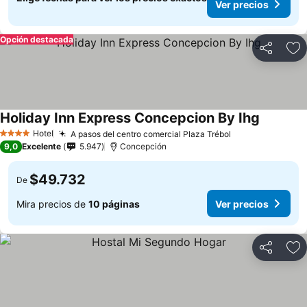
Ver precios
Opción destacada
Compartir
Ag
Holiday Inn Express Concepcion By Ihg
Ver prec
Hotel
A pasos del centro comercial Plaza Trébol
Ver precios
4 Estrellas
9,0
Excelente
5.947
Concepción
$49.732
De
Mira precios de
10 páginas
Ver precios
Compartir
Ag