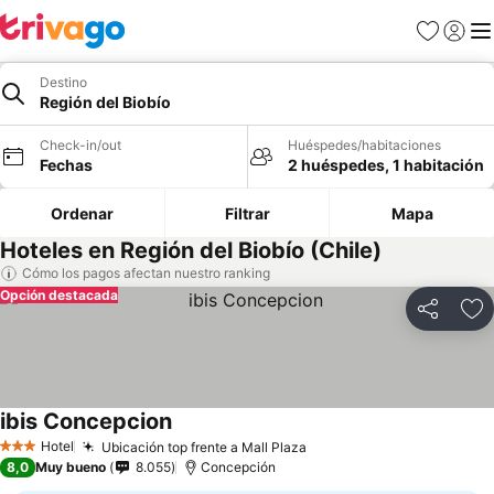
Favoritos
Iniciar 
Me
Destino
Región del Biobío
Check-in/out
Huéspedes/habitaciones
Fechas
2 huéspedes, 1 habitación
Ordenar
Filtrar
Mapa
Hoteles en Región del Biobío (Chile)
Cómo los pagos afectan nuestro ranking
Opción destacada
Compartir
Ag
ibis Concepcion
Ver precios
Hotel
Ubicación top frente a Mall Plaza
Ver precios
3 Estrellas
8,0
Muy bueno
8.055
Concepción