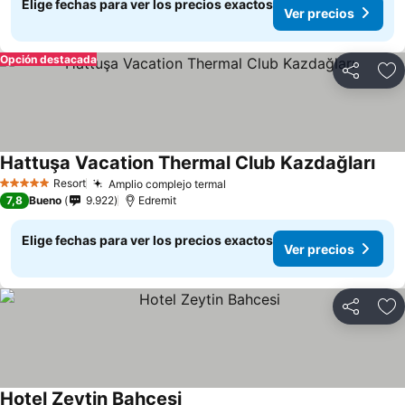
Elige fechas para ver los precios exactos
Ver precios
Opción destacada
Compartir
Ag
Hattuşa Vacation Thermal Club Kazdağları
Resort
Amplio complejo termal
5 Estrellas
7,8
Bueno
9.922
Edremit
Elige fechas para ver los precios exactos
Ver precios
Compartir
Ag
Hotel Zeytin Bahcesi