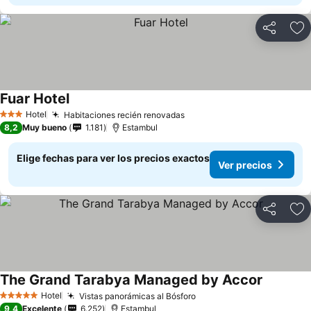
Compartir
Ag
Fuar Hotel
Hotel
Habitaciones recién renovadas
3 Estrellas
8,2
Muy bueno
1.181
Estambul
Elige fechas para ver los precios exactos
Ver precios
Compartir
Ag
The Grand Tarabya Managed by Accor
Hotel
Vistas panorámicas al Bósforo
5 Estrellas
9,4
Excelente
6.252
Estambul