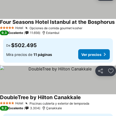
Four Seasons Hotel Istanbul at the Bosphorus
Hotel
Opciones de comida gourmet kosher
5 Estrellas
9,3
Excelente
11.656
Estambul
$502.495
De
Mira precios de
11 páginas
Ver precios
Compartir
Ag
DoubleTree by Hilton Canakkale
Hotel
Piscinas cubierta y exterior de temporada
5 Estrellas
9,2
Excelente
3.304
Çanakkale