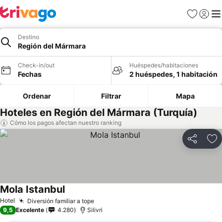
Favoritos
Iniciar 
Me
Destino
Región del Mármara
Check-in/out
Huéspedes/habitaciones
Fechas
2 huéspedes, 1 habitación
Ordenar
Filtrar
Mapa
Hoteles en Región del Mármara (Turquía)
Cómo los pagos afectan nuestro ranking
Compartir
Ag
Mola Istanbul
Hotel
Diversión familiar a tope
9,5
Excelente
4.280
Silivri