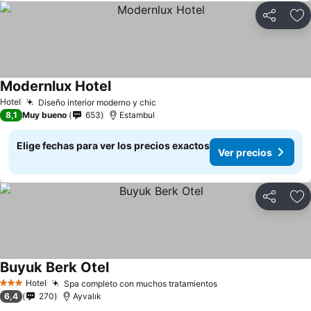
Compartir
Ag
Modernlux Hotel
Hotel
Diseño interior moderno y chic
8,1
Muy bueno
653
Estambul
Elige fechas para ver los precios exactos
Ver precios
Compartir
Ag
Buyuk Berk Otel
Hotel
Spa completo con muchos tratamientos
3 Estrellas
6,4
270
Ayvalık