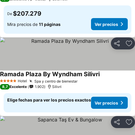
$207.279
De
Mira precios de
11 páginas
Ver precios
Compartir
Ag
Ramada Plaza By Wyndham Silivri
Hotel
Spa y centro de bienestar
5 Estrellas
8,7
Excelente
1.902
Silivri
Elige fechas para ver los precios exactos
Ver precios
Compartir
Ag