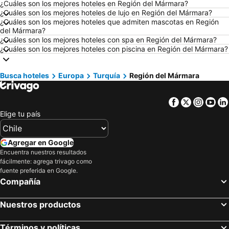
¿Cuáles son los mejores hoteles en Región del Mármara?
Hoteles en Valdivia
Hoteles en San Andrés
¿Cuáles son los mejores hoteles de lujo en Región del Mármara?
¿Cuáles son los mejores hoteles que admiten mascotas en Región
Hoteles en Búzios
Hoteles en Chillán
del Mármara?
Hoteles en Arica
Hoteles en Curazao
¿Cuáles son los mejores hoteles con spa en Región del Mármara?
¿Cuáles son los mejores hoteles con piscina en Región del Mármara?
Hoteles en Región Metropolitana de Santiago
Hoteles en Chiloé
Hoteles en Isla de Pascua
Hoteles en Asunción
Busca hoteles
Europa
Turquía
Región del Mármara
Hoteles en Cerdeña
Hoteles en Curicó
Hoteles en Provincia de Osorno
Hoteles en Jamaica
Facebook
Twitter
Insta
Yo
Hoteles en Lacio
Hoteles en Puerto Plata
Elige tu país
Hoteles en Región de Arica y Parinacota
Hoteles en Costa Rica
Hoteles en Colombia
Hoteles en Panamá
Agregar en Google
Encuentra nuestros resultados
Hoteles en Andalucía
Hoteles en Quintana Roo
fácilmente: agrega trivago como
Hoteles en Prefectura Tokio
fuente preferida en Google.
Compañía
Nuestros productos
Términos y políticas