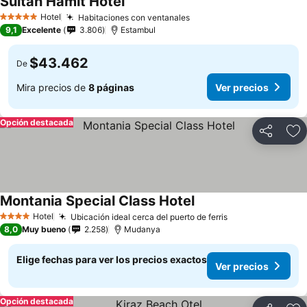
Sultan Hamit Hotel
Hotel
Habitaciones con ventanales
5 Estrellas
9,1
Excelente
3.806
Estambul
$43.462
De
Mira precios de
8 páginas
Ver precios
Opción destacada
Compartir
Ag
Montania Special Class Hotel
Hotel
Ubicación ideal cerca del puerto de ferris
4 Estrellas
8,0
Muy bueno
2.258
Mudanya
Elige fechas para ver los precios exactos
Ver precios
Opción destacada