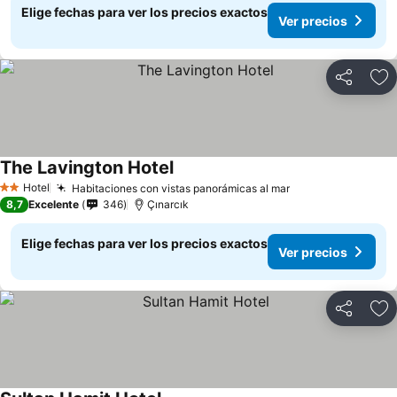
Elige fechas para ver los precios exactos
Ver precios
Compartir
Ag
The Lavington Hotel
Hotel
Habitaciones con vistas panorámicas al mar
2 Estrellas
8,7
Excelente
346
Çınarcık
Elige fechas para ver los precios exactos
Ver precios
Compartir
Ag