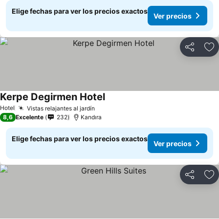
Elige fechas para ver los precios exactos
Ver precios
Compartir
Ag
Kerpe Degirmen Hotel
Hotel
Vistas relajantes al jardín
8,6
Excelente
232
Kandıra
Elige fechas para ver los precios exactos
Ver precios
Compartir
Ag