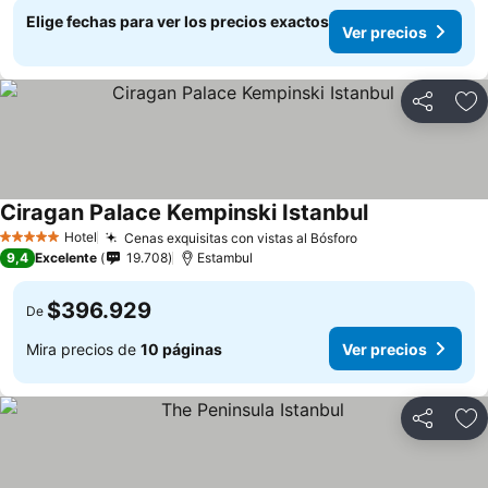
Elige fechas para ver los precios exactos
Ver precios
Compartir
Ag
Ciragan Palace Kempinski Istanbul
Hotel
Cenas exquisitas con vistas al Bósforo
5 Estrellas
9,4
Excelente
19.708
Estambul
$396.929
De
Mira precios de
10 páginas
Ver precios
Compartir
Ag