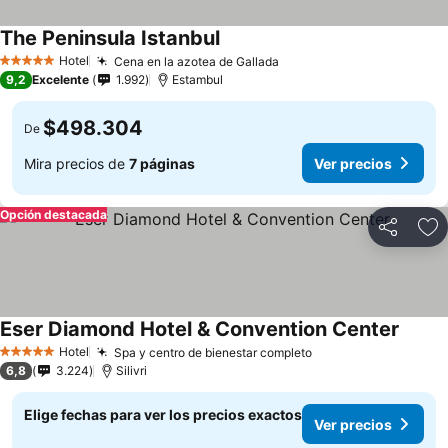
The Peninsula Istanbul
Hotel
Cena en la azotea de Gallada
5 Estrellas
9,2
Excelente
1.992
Estambul
$498.304
De
Mira precios de
7 páginas
Ver precios
Opción destacada
Compartir
Ag
Eser Diamond Hotel & Convention Center
Hotel
Spa y centro de bienestar completo
5 Estrellas
6,8
3.224
Silivri
Elige fechas para ver los precios exactos
Ver precios