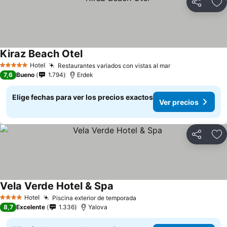
Compartir
Ag
Kiraz Beach Otel
Hotel
Restaurantes variados con vistas al mar
5 Estrellas
7,6
Bueno
1.794
Erdek
Elige fechas para ver los precios exactos
Ver precios
Compartir
Ag
Vela Verde Hotel & Spa
Hotel
Piscina exterior de temporada
4 Estrellas
8,7
Excelente
1.336
Yalova