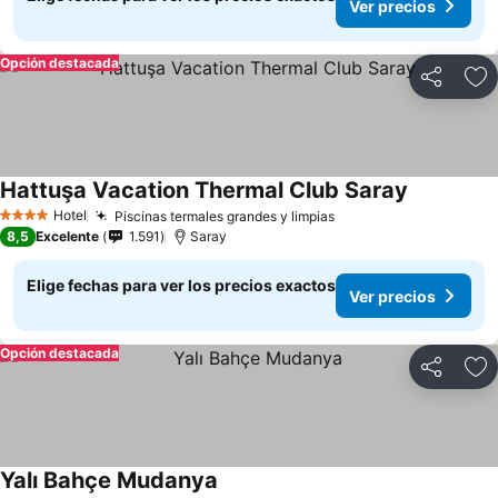
Ver precios
Opción destacada
Compartir
Ag
Hattuşa Vacation Thermal Club Saray
Hotel
Piscinas termales grandes y limpias
4 Estrellas
8,5
Excelente
1.591
Saray
Elige fechas para ver los precios exactos
Ver precios
Opción destacada
Compartir
Ag
Yalı Bahçe Mudanya