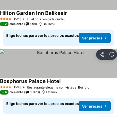
Hilton Garden Inn Balikesir
Hotel
En el corazón de la ciudad
4 Estrellas
9,2
Excelente
998
Balikesir
Elige fechas para ver los precios exactos
Ver precios
Compartir
Ag
Bosphorus Palace Hotel
Hotel
Restaurante elegante con vistas al Bósforo
4 Estrellas
9,4
Excelente
2.073
Estambul
Elige fechas para ver los precios exactos
Ver precios