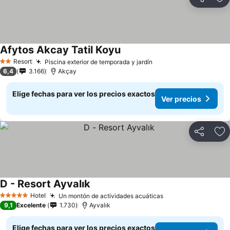
Compartir
Ag
Afytos Akcay Tatil Koyu
Resort
Piscina exterior de temporada y jardín
2 Estrellas
6,4
3.166
Akçay
Elige fechas para ver los precios exactos
Ver precios
Compartir
Ag
D - Resort Ayvalık
Hotel
Un montón de actividades acuáticas
5 Estrellas
9,1
Excelente
1.730
Ayvalık
Elige fechas para ver los precios exactos