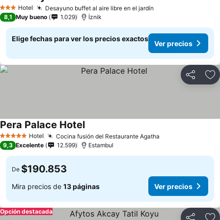
Hotel
Desayuno buffet al aire libre en el jardín
3 Estrellas
8,1
Muy bueno
1.029
İznik
Elige fechas para ver los precios exactos
Ver precios
Compartir
Ag
Pera Palace Hotel
Hotel
Cocina fusión del Restaurante Agatha
5 Estrellas
9,3
Excelente
12.599
Estambul
$190.853
De
Mira precios de
13 páginas
Ver precios
Opción destacada