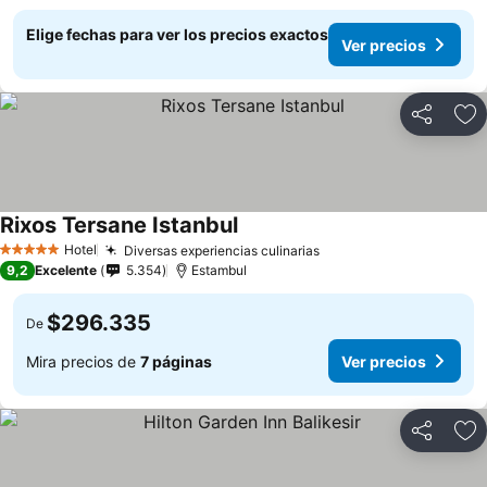
Elige fechas para ver los precios exactos
Ver precios
Compartir
Ag
Rixos Tersane Istanbul
Hotel
Diversas experiencias culinarias
5 Estrellas
9,2
Excelente
5.354
Estambul
$296.335
De
Mira precios de
7 páginas
Ver precios
Compartir
Ag