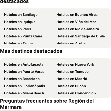
destacados
Hoteles en Santiago
Hoteles en Buenos Aires
Hoteles en Iquique
Hoteles en Viña del Mar
Hoteles en París
Hoteles en Río de Janeiro
Hoteles en Punta Cana
Hoteles en Santiago de Chile
Hoteles en Tacna
Hoteles en Aruba
Más destinos destacados
Hoteles en Brasil
Hoteles en Chile
Hoteles en Antofagasta
Hoteles en Nueva York
Hoteles en Puerto Varas
Hoteles en Temuco
Hoteles en Barcelona
Hoteles en Madrid
Hoteles en Florianópolis
Hoteles en Pucón
Hoteles en Miami Beach
Hoteles en Concepción
Preguntas frecuentes sobre Región del
Hoteles en Roma
Hoteles en La Serena
Mármara
Hoteles en Puerto Montt
Hoteles en Lima