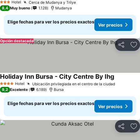
Hotel
Cerca de Mudanya y Trilye
3 Estrellas
8,4
Muy bueno
1.128
Mudanya
Elige fechas para ver los precios exactos
Ver precios
Opción destacada
Compartir
Ag
Holiday Inn Bursa - City Centre By Ihg
Hotel
Ubicación privilegiada en el centro de la ciudad
4 Estrellas
9,2
Excelente
6.189
Bursa
Elige fechas para ver los precios exactos
Ver precios
Compartir
Ag