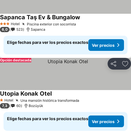
Sapanca Taş Ev & Bungalow
Hotel
Piscina exterior con socorrista
3 Estrellas
6,0
523
Sapanca
Elige fechas para ver los precios exactos
Ver precios
Opción destacada
Compartir
Ag
Utopia Konak Otel
Hotel
Una mansión histórica transformada
1 Estrellas
7,3
60
Bozüyük
Elige fechas para ver los precios exactos
Ver precios