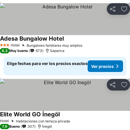
Compartir
Ag
Adesa Bungalow Hotel
Hotel
Bungalows familiares muy amplios
3 Estrellas
8,3
Muy bueno
673
Sapanca
Elige fechas para ver los precios exactos
Ver precios
Compartir
Ag
Elite World GO İnegöl
Hotel
Habitaciones con terraza privada
7,9
Bueno
307
İnegöl