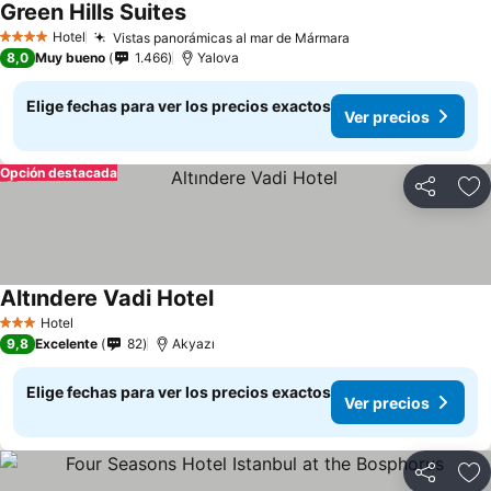
Green Hills Suites
Hotel
Vistas panorámicas al mar de Mármara
4 Estrellas
8,0
Muy bueno
1.466
Yalova
Elige fechas para ver los precios exactos
Ver precios
Opción destacada
Compartir
Ag
Altındere Vadi Hotel
Hotel
3 Estrellas
9,8
Excelente
82
Akyazı
Elige fechas para ver los precios exactos
Ver precios
Compartir
Ag