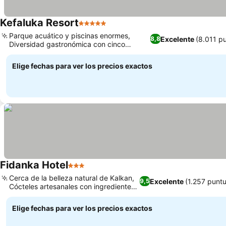
Kefaluka Resort
5 Estrellas
Parque acuático y piscinas enormes,
Excelente
(8.011 p
8,8
Diversidad gastronómica con cinco
restaurantes a la carta
Elige fechas para ver los precios exactos
Fidanka Hotel
3 Estrellas
Cerca de la belleza natural de Kalkan,
Excelente
(1.257 punt
9,5
Cócteles artesanales con ingredientes
frescos
Elige fechas para ver los precios exactos