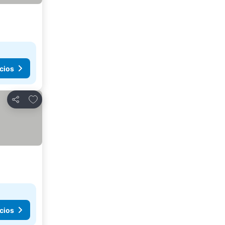
cios
Agregar a favoritos
Compartir
cios