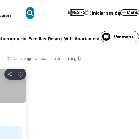
ES · $
Menú
Iniciar sesión
ación
Ver mapa
al aeropuerto
Familias
Resort
Wifi
Apartamento amueblado
Desa
Cómo los pagos afectan nuestro ranking
Agregar a favoritos
Compartir