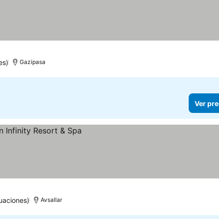
es)
Gazipasa
Ver pre
uaciones)
Avsallar