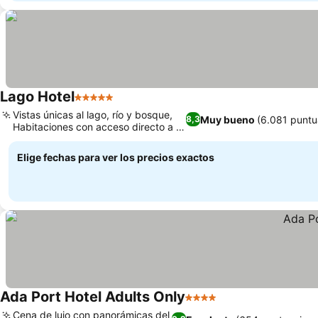
Lago Hotel
5 Estrellas
Vistas únicas al lago, río y bosque,
Muy bueno
(6.081 puntu
8,3
Habitaciones con acceso directo a la
piscina
Elige fechas para ver los precios exactos
Ada Port Hotel Adults Only
4 Estrellas
Cena de lujo con panorámicas del