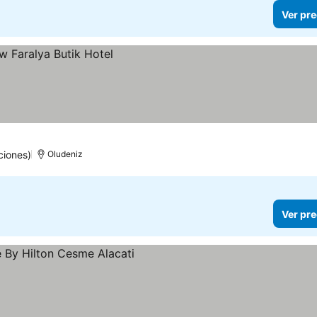
Ver pre
ciones)
Oludeniz
Ver pre