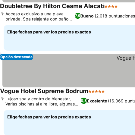
Doubletree By Hilton Cesme Alacati
4 Estrellas
Acceso exclusivo a una playa
Bueno
(2.018 puntuaciones
7,9
privada, Spa relajante con baño
turco
Elige fechas para ver los precios exactos
Opción destacada
Vogue Hotel Supreme Bodrum
5 Estrellas
Lujoso spa y centro de bienestar,
Excelente
(16.069 punt
8,8
Varias piscinas al aire libre, algunas
climatizadas
Elige fechas para ver los precios exactos