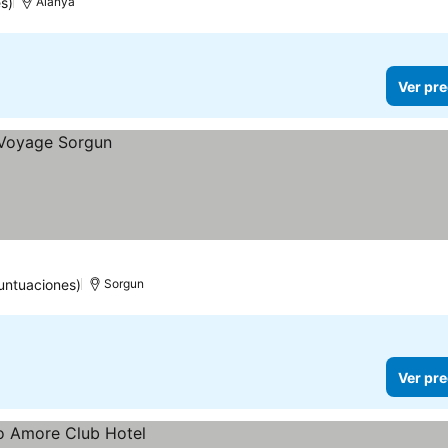
s)
Alanya
Ver pre
untuaciones)
Sorgun
Ver pre