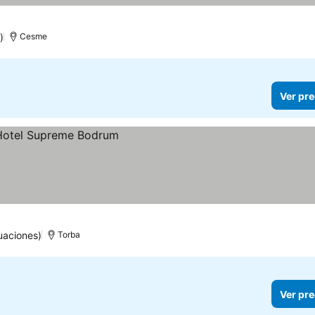
)
Cesme
Ver pre
uaciones)
Torba
Ver pre