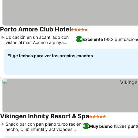
Porto Amore Club Hotel
5 Estrellas
Ubicación en un acantilado con
Excelente
(982 puntuacion
9,4
vistas al mar, Acceso a playa
privada
Elige fechas para ver los precios exactos
Vikingen Infinity Resort & Spa
5 Estrellas
Snack bar con pan plano turco recién
Muy bueno
(8.281 punt
8,3
hecho, Club infantil y actividades
dedicadas