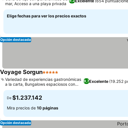
Excelente
(654 puntuacione
9,2
mar, Acceso a una playa privada
Elige fechas para ver los precios exactos
Opción destacada
Voyage Sorgun
5 Estrellas
Variedad de experiencias gastronómicas
Excelente
(19.252 p
9,7
a la carta, Bungalows espaciosos con
balcón privado
$1.237.142
De
Mira precios de
10 páginas
Opción destacada