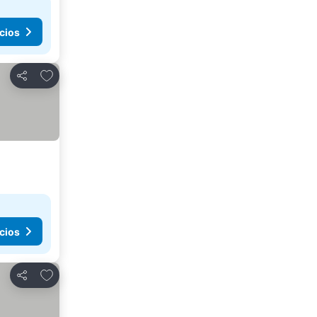
cios
Agregar a favoritos
Compartir
cios
Agregar a favoritos
Compartir