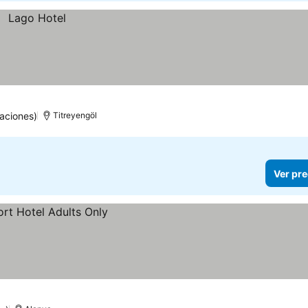
aciones)
Titreyengöl
Ver pre