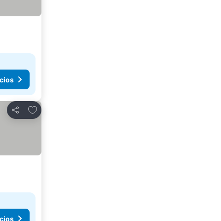
cios
Agregar a favoritos
Compartir
cios