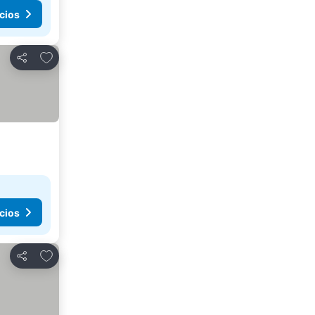
cios
Agregar a favoritos
Compartir
cios
Agregar a favoritos
Compartir