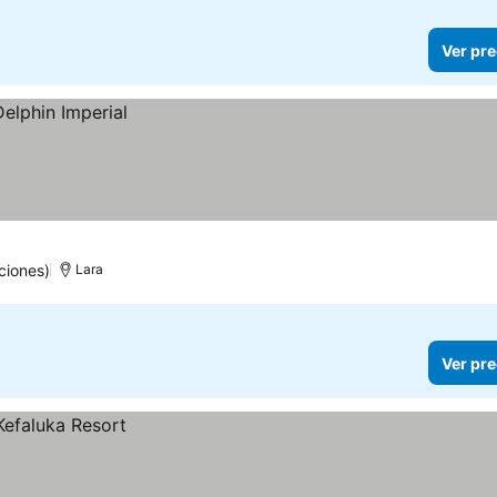
Ver pre
ciones)
Lara
Ver pre