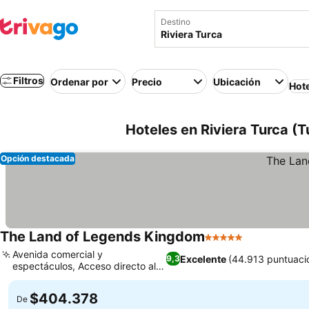
Destino
Filtros
Ordenar por
Precio
Ubicación
Hot
Hoteles en Riviera Turca (T
Opción destacada
The Land of Legends Kingdom
5 Estrellas
Avenida comercial y
Excelente
(44.913 puntuaci
9,3
espectáculos, Acceso directo al
parque temático
$404.378
De