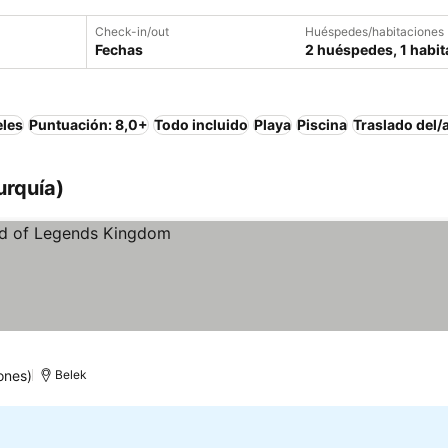
Check-in/out
Huéspedes/habitaciones
Fechas
2 huéspedes, 1 habit
eles
Puntuación: 8,0+
Todo incluido
Playa
Piscina
Traslado del/
urquía)
ones)
Belek